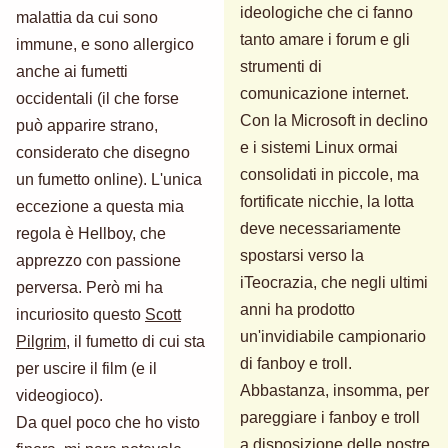
ideologiche che ci fanno
malattia da cui sono
tanto amare i forum e gli
immune, e sono allergico
strumenti di
anche ai fumetti
comunicazione internet.
occidentali (il che forse
Con la Microsoft in declino
può apparire strano,
e i sistemi Linux ormai
considerato che disegno
consolidati in piccole, ma
un fumetto online). L'unica
fortificate nicchie, la lotta
eccezione a questa mia
deve necessariamente
regola è Hellboy, che
spostarsi verso la
apprezzo con passione
iTeocrazia, che negli ultimi
perversa. Però mi ha
anni ha prodotto
incuriosito questo
Scott
un'invidiabile campionario
Pilgrim
, il fumetto di cui sta
di fanboy e troll.
per uscire il film (e il
Abbastanza, insomma, per
videogioco).
pareggiare i fanboy e troll
Da quel poco che ho visto
a disposizione delle nostre