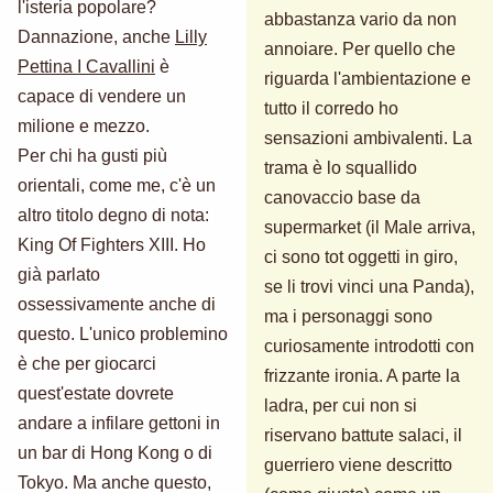
l'isteria popolare?
abbastanza vario da non
Dannazione, anche
Lilly
annoiare. Per quello che
Pettina I Cavallini
è
riguarda l'ambientazione e
capace di vendere un
tutto il corredo ho
milione e mezzo.
sensazioni ambivalenti. La
Per chi ha gusti più
trama è lo squallido
orientali, come me, c'è un
canovaccio base da
altro titolo degno di nota:
supermarket (il Male arriva,
King Of Fighters XIII. Ho
ci sono tot oggetti in giro,
già parlato
se li trovi vinci una Panda),
ossessivamente anche di
ma i personaggi sono
questo. L'unico problemino
curiosamente introdotti con
è che per giocarci
frizzante ironia. A parte la
quest'estate dovrete
ladra, per cui non si
andare a infilare gettoni in
riservano battute salaci, il
un bar di Hong Kong o di
guerriero viene descritto
Tokyo. Ma anche questo,