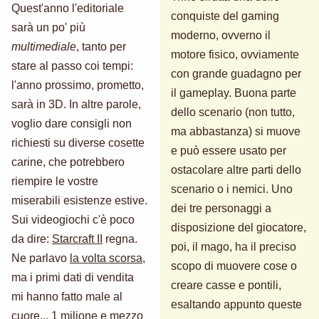
Quest'anno l'editoriale
conquiste del gaming
sarà un po' più
moderno, ovverno il
multimediale
, tanto per
motore fisico, ovviamente
stare al passo coi tempi:
con grande guadagno per
l'anno prossimo, prometto,
il gameplay. Buona parte
sarà in 3D. In altre parole,
dello scenario (non tutto,
voglio dare consigli non
ma abbastanza) si muove
richiesti su diverse cosette
e può essere usato per
carine, che potrebbero
ostacolare altre parti dello
riempire le vostre
scenario o i nemici. Uno
miserabili esistenze estive.
dei tre personaggi a
Sui videogiochi c'è poco
disposizione del giocatore,
da dire:
Starcraft II
regna.
poi, il mago, ha il preciso
Ne parlavo
la volta scorsa
,
scopo di muovere cose o
ma i primi dati di vendita
creare casse e pontili,
mi hanno fatto male al
esaltando appunto queste
cuore... 1 milione e mezzo