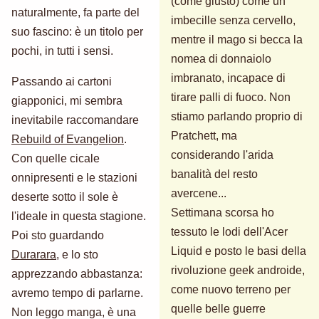
(come giusto) come un
naturalmente, fa parte del
imbecille senza cervello,
suo fascino: è un titolo per
mentre il mago si becca la
pochi, in tutti i sensi.
nomea di donnaiolo
imbranato, incapace di
Passando ai cartoni
tirare palli di fuoco. Non
giapponici, mi sembra
stiamo parlando proprio di
inevitabile raccomandare
Pratchett, ma
Rebuild of Evangelion
.
considerando l'arida
Con quelle cicale
banalità del resto
onnipresenti e le stazioni
avercene...
deserte sotto il sole è
Settimana scorsa ho
l'ideale in questa stagione.
tessuto le lodi dell'Acer
Poi sto guardando
Liquid e posto le basi della
Durarara
, e lo sto
rivoluzione geek androide,
apprezzando abbastanza:
come nuovo terreno per
avremo tempo di parlarne.
quelle belle guerre
Non leggo manga, è una