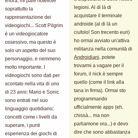
finora, mi pare notevole
legioni. Al di là di
soprattutto la
acquistare il terminale
rappresentazione dei
androide (al di là un
videogiochi... Scott Pilgrim
ciufolo! Son trecento euri)
è un videogiocatore
ho ormai avviato un'attiva
ossessivo, ma questo è
militanza nella comunità di
solo un aspetto del suo
Androidiani
, potete
personaggio, e nemmeno
trovarmi a vagare per il
molto importante. I
forum, il nick è sempre
videogiochi sono dati per
quello (come il link alla
scontato nella vita di uno
tana in firma). Ormai sto
di 23 anni: Mario e Sonic
programmando
sono entrati nel suo
ufficialmente apps (eh,
linguaggio quotidiano;
chissà... ma non
concetti come i livelli da
parliamone ora...) e devo
superare, i punti
dire che sono abbastanza
esperienza dei giochi di