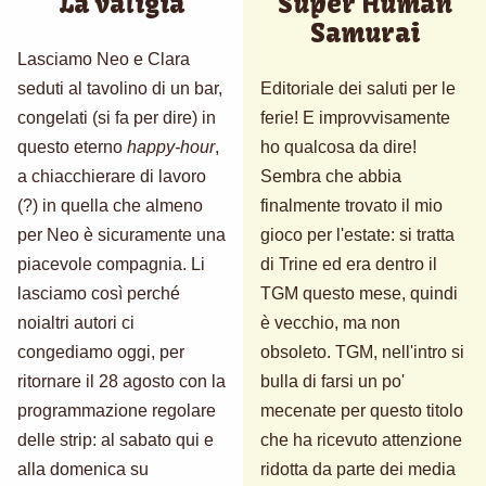
La valigia
Super Human
Samurai
Lasciamo Neo e Clara
seduti al tavolino di un bar,
Editoriale dei saluti per le
congelati (si fa per dire) in
ferie! E improvvisamente
questo eterno
happy-hour
,
ho qualcosa da dire!
a chiacchierare di lavoro
Sembra che abbia
(?) in quella che almeno
finalmente trovato il mio
per Neo è sicuramente una
gioco per l'estate: si tratta
piacevole compagnia. Li
di Trine ed era dentro il
lasciamo così perché
TGM questo mese, quindi
noialtri autori ci
è vecchio, ma non
congediamo oggi, per
obsoleto. TGM, nell'intro si
ritornare il 28 agosto con la
bulla di farsi un po'
programmazione regolare
mecenate per questo titolo
delle strip: al sabato qui e
che ha ricevuto attenzione
alla domenica su
ridotta da parte dei media