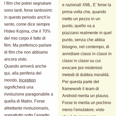
I film che potrei segnalare
e razionali XML. E' forse la
sono tanti, forse tantissimi:
prima volta che, quando
in questo periodo anch'io
metto un pezzo in un
sento, come dice sempre
punto, quello va a
Hideo Kojima, che il 70%
piazzarsi realmente in quel
del mio corpo è fatto di
punto, senza che abbia
film. Ma preferisco parlare
bisogno, nel contempo, di
di film che non abbiamo
annidiare classi in classi in
ancora visto.
classi in classi su cui
Quando arriverà anche
evocare poi misteriosi
qui, alla periferia del
metodi di dubbia moralità.
mondo,
Inception
Per questa parte del
significherà una
framework il team di
rivoluzione paragonabile a
Android merita un plauso.
quella di Matrix. Forse
Forse lo merita un pochino
altrettanto rivoluzionario,
meno l'emulatore, visto
soprattutto sotto l'aspetto