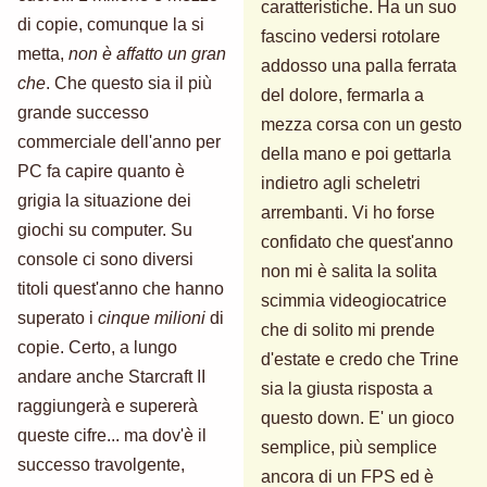
caratteristiche. Ha un suo
di copie, comunque la si
fascino vedersi rotolare
metta,
non è affatto un gran
addosso una palla ferrata
che
. Che questo sia il più
del dolore, fermarla a
grande successo
mezza corsa con un gesto
commerciale dell'anno per
della mano e poi gettarla
PC fa capire quanto è
indietro agli scheletri
grigia la situazione dei
arrembanti. Vi ho forse
giochi su computer. Su
confidato che quest'anno
console ci sono diversi
non mi è salita la solita
titoli quest'anno che hanno
scimmia videogiocatrice
superato i
cinque milioni
di
che di solito mi prende
copie. Certo, a lungo
d'estate e credo che Trine
andare anche Starcraft II
sia la giusta risposta a
raggiungerà e supererà
questo down. E' un gioco
queste cifre... ma dov'è il
semplice, più semplice
successo travolgente,
ancora di un FPS ed è