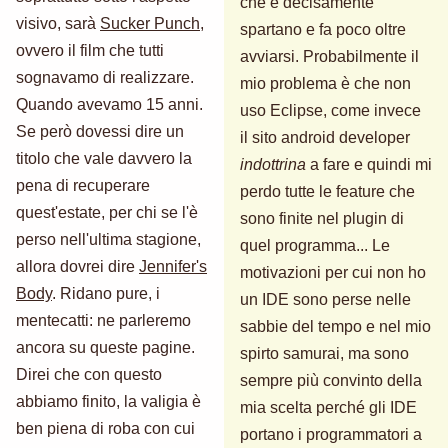
che è decisamente
visivo, sarà
Sucker Punch
,
spartano e fa poco oltre
ovvero il film che tutti
avviarsi. Probabilmente il
sognavamo di realizzare.
mio problema è che non
Quando avevamo 15 anni.
uso Eclipse, come invece
Se però dovessi dire un
il sito android developer
titolo che vale davvero la
indottrina
a fare e quindi mi
pena di recuperare
perdo tutte le feature che
quest'estate, per chi se l'è
sono finite nel plugin di
perso nell'ultima stagione,
quel programma... Le
allora dovrei dire
Jennifer's
motivazioni per cui non ho
Body
. Ridano pure, i
un IDE sono perse nelle
mentecatti: ne parleremo
sabbie del tempo e nel mio
ancora su queste pagine.
spirto samurai, ma sono
Direi che con questo
sempre più convinto della
abbiamo finito, la valigia è
mia scelta perché gli IDE
ben piena di roba con cui
portano i programmatori a