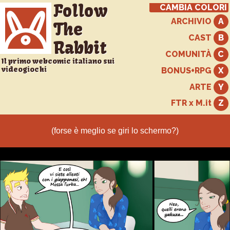
Follow
CAMBIA COLORI
ARCHIVIO
The
CAST
Rabbit
COMUNITÀ
Il primo webcomic italiano sui
videogiochi
BONUS+RPG
ARTE
FTR x M.it