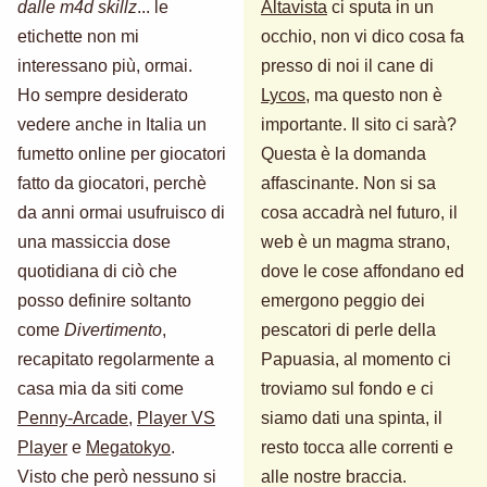
dalle m4d skillz
... le
Altavista
ci sputa in un
etichette non mi
occhio, non vi dico cosa fa
interessano più, ormai.
presso di noi il cane di
Ho sempre desiderato
Lycos
, ma questo non è
vedere anche in Italia un
importante. Il sito ci sarà?
fumetto online per giocatori
Questa è la domanda
fatto da giocatori, perchè
affascinante. Non si sa
da anni ormai usufruisco di
cosa accadrà nel futuro, il
una massiccia dose
web è un magma strano,
quotidiana di ciò che
dove le cose affondano ed
posso definire soltanto
emergono peggio dei
come
Divertimento
,
pescatori di perle della
recapitato regolarmente a
Papuasia, al momento ci
casa mia da siti come
troviamo sul fondo e ci
Penny-Arcade
,
Player VS
siamo dati una spinta, il
Player
e
Megatokyo
.
resto tocca alle correnti e
Visto che però nessuno si
alle nostre braccia.