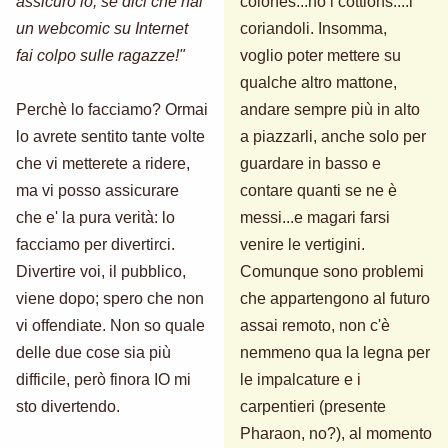
assicuro io, se dici che hai
coiones...no i cottions....i
un webcomic su Internet
coriandoli. Insomma,
fai colpo sulle ragazze!"
voglio poter mettere su
qualche altro mattone,
Perchè lo facciamo? Ormai
andare sempre più in alto
lo avrete sentito tante volte
a piazzarli, anche solo per
che vi metterete a ridere,
guardare in basso e
ma vi posso assicurare
contare quanti se ne è
che e' la pura verità: lo
messi...e magari farsi
facciamo per divertirci.
venire le vertigini.
Divertire voi, il pubblico,
Comunque sono problemi
viene dopo; spero che non
che appartengono al futuro
vi offendiate. Non so quale
assai remoto, non c'è
delle due cose sia più
nemmeno qua la legna per
difficile, però finora IO mi
le impalcature e i
sto divertendo.
carpentieri (presente
Pharaon, no?), al momento