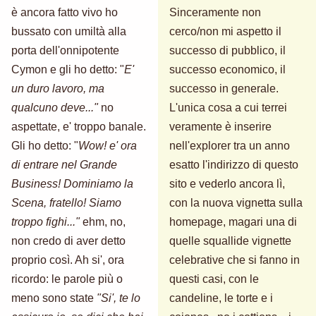
è ancora fatto vivo ho
Sinceramente non
bussato con umiltà alla
cerco/non mi aspetto il
porta dell'onnipotente
successo di pubblico, il
Cymon e gli ho detto: "
E'
successo economico, il
un duro lavoro, ma
successo in generale.
qualcuno deve..."
no
L'unica cosa a cui terrei
aspettate, e' troppo banale.
veramente è inserire
Gli ho detto: "
Wow! e' ora
nell'explorer tra un anno
di entrare nel Grande
esatto l'indirizzo di questo
Business! Dominiamo la
sito e vederlo ancora lì,
Scena, fratello! Siamo
con la nuova vignetta sulla
troppo fighi..."
ehm, no,
homepage, magari una di
non credo di aver detto
quelle squallide vignette
proprio così. Ah si', ora
celebrative che si fanno in
ricordo: le parole più o
questi casi, con le
meno sono state
"Si', te lo
candeline, le torte e i