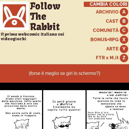
Follow
CAMBIA COLORI
ARCHIVIO
The
CAST
Rabbit
COMUNITÀ
Il primo webcomic italiano sui
videogiochi
BONUS+RPG
ARTE
FTR x M.it