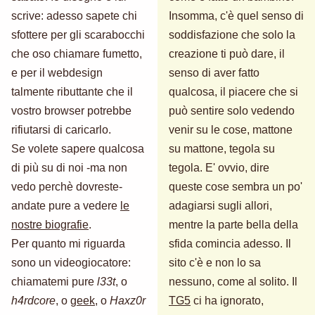
scrive: adesso sapete chi
Insomma, c'è quel senso di
sfottere per gli scarabocchi
soddisfazione che solo la
che oso chiamare fumetto,
creazione ti può dare, il
e per il webdesign
senso di aver fatto
talmente ributtante che il
qualcosa, il piacere che si
vostro browser potrebbe
può sentire solo vedendo
rifiutarsi di caricarlo.
venir su le cose, mattone
Se volete sapere qualcosa
su mattone, tegola su
di più su di noi -ma non
tegola. E' ovvio, dire
vedo perchè dovreste-
queste cose sembra un po'
andate pure a vedere
le
adagiarsi sugli allori,
nostre biografie
.
mentre la parte bella della
Per quanto mi riguarda
sfida comincia adesso. Il
sono un videogiocatore:
sito c'è e non lo sa
chiamatemi pure
l33t
, o
nessuno, come al solito. Il
h4rdcore
, o
geek
, o
Haxz0r
TG5
ci ha ignorato,