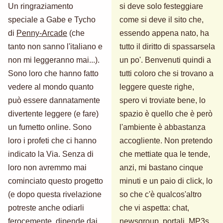
Un ringraziamento
si deve solo festeggiare
speciale a Gabe e Tycho
come si deve il sito che,
di
Penny-Arcade
(che
essendo appena nato, ha
tanto non sanno l'italiano e
tutto il diritto di spassarsela
non mi leggeranno mai...).
un po'. Benvenuti quindi a
Sono loro che hanno fatto
tutti coloro che si trovano a
vedere al mondo quanto
leggere queste righe,
può essere dannatamente
spero vi troviate bene, lo
divertente leggere (e fare)
spazio è quello che è però
un fumetto online. Sono
l'ambiente è abbastanza
loro i profeti che ci hanno
accogliente. Non pretendo
indicato la Via. Senza di
che mettiate qua le tende,
loro non avremmo mai
anzi, mi bastano cinque
cominciato questo progetto
minuti e un paio di click, lo
(e dopo questa rivelazione
so che c'è qualcos'altro
potreste anche odiarli
che vi aspetta: chat,
ferocemente, dipende dai
newsgroup, portali, MP3s,