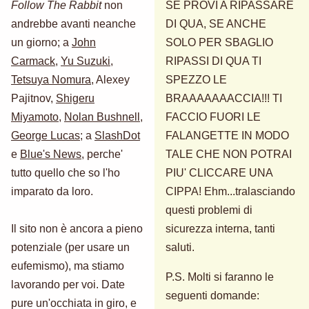
Follow The Rabbit
non
SE PROVI A RIPASSARE
andrebbe avanti neanche
DI QUA, SE ANCHE
un giorno; a
John
SOLO PER SBAGLIO
Carmack
,
Yu Suzuki
,
RIPASSI DI QUA TI
Tetsuya Nomura
, Alexey
SPEZZO LE
Pajitnov,
Shigeru
BRAAAAAAACCIA!!! TI
Miyamoto
,
Nolan Bushnell
,
FACCIO FUORI LE
George Lucas
; a
SlashDot
FALANGETTE IN MODO
e
Blue's News
, perche'
TALE CHE NON POTRAI
tutto quello che so l'ho
PIU' CLICCARE UNA
imparato da loro.
CIPPA! Ehm...tralasciando
questi problemi di
Il sito non è ancora a pieno
sicurezza interna, tanti
potenziale (per usare un
saluti.
eufemismo), ma stiamo
P.S. Molti si faranno le
lavorando per voi. Date
seguenti domande:
pure un'occhiata in giro, e