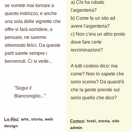
a) Chi ha rubato
se vorrete mai tornare a
l'argenteria?
questo indirizzo, e anche
b) Come fa un sito ad
una sola delle vignette che
avere l'argenteria?
offre vi farà sorridere, o
c) Non c'era un altro posto
pensare, ne saremo
dove fare certe
oltremodo felici. Da queste
recriminazioni?
parti sarete sempre i
benvenuti. Ci si vede...
A tutti costoro dico: ma
come? Non lo sapete che
sono scemo? Da quand'è
“Segui il
che la gente prende sul
Bianconiglio...”
serio quello che dico?
Lo-Rez
: arte, storia, web
Cymon
: testi, storia, site
design
admin