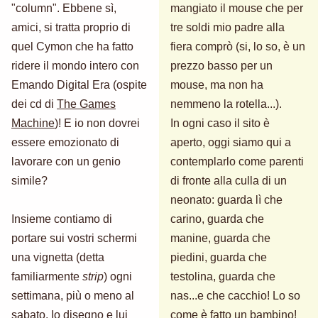
"column". Ebbene sì,
mangiato il mouse che per
amici, si tratta proprio di
tre soldi mio padre alla
quel Cymon che ha fatto
fiera comprò (si, lo so, è un
ridere il mondo intero con
prezzo basso per un
Emando Digital Era (ospite
mouse, ma non ha
dei cd di
The Games
nemmeno la rotella...).
Machine
)! E io non dovrei
In ogni caso il sito è
essere emozionato di
aperto, oggi siamo qui a
lavorare con un genio
contemplarlo come parenti
simile?
di fronte alla culla di un
neonato: guarda lì che
Insieme contiamo di
carino, guarda che
portare sui vostri schermi
manine, guarda che
una vignetta (detta
piedini, guarda che
familiarmente
strip
) ogni
testolina, guarda che
settimana, più o meno al
nas...e che cacchio! Lo so
sabato. Io disegno e lui
come è fatto un bambino!