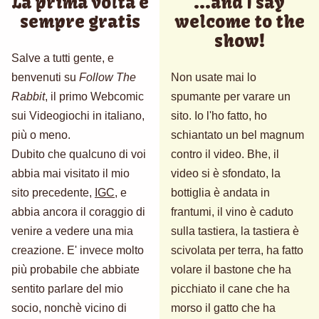
La prima volta è
...and I say
sempre gratis
welcome to the
show!
Salve a tutti gente, e
benvenuti su
Follow The
Non usate mai lo
Rabbit
, il primo Webcomic
spumante per varare un
sui Videogiochi in italiano,
sito. Io l'ho fatto, ho
più o meno.
schiantato un bel magnum
Dubito che qualcuno di voi
contro il video. Bhe, il
abbia mai visitato il mio
video si è sfondato, la
sito precedente,
IGC
, e
bottiglia è andata in
abbia ancora il coraggio di
frantumi, il vino è caduto
venire a vedere una mia
sulla tastiera, la tastiera è
creazione. E' invece molto
scivolata per terra, ha fatto
più probabile che abbiate
volare il bastone che ha
sentito parlare del mio
picchiato il cane che ha
socio, nonchè vicino di
morso il gatto che ha