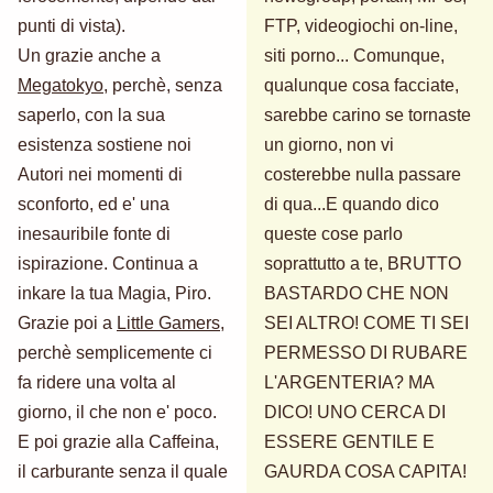
punti di vista).
FTP, videogiochi on-line,
Un grazie anche a
siti porno... Comunque,
Megatokyo
, perchè, senza
qualunque cosa facciate,
saperlo, con la sua
sarebbe carino se tornaste
esistenza sostiene noi
un giorno, non vi
Autori nei momenti di
costerebbe nulla passare
sconforto, ed e' una
di qua...E quando dico
inesauribile fonte di
queste cose parlo
ispirazione. Continua a
soprattutto a te, BRUTTO
inkare la tua Magia, Piro.
BASTARDO CHE NON
Grazie poi a
Little Gamers
,
SEI ALTRO! COME TI SEI
perchè semplicemente ci
PERMESSO DI RUBARE
fa ridere una volta al
L'ARGENTERIA? MA
giorno, il che non e' poco.
DICO! UNO CERCA DI
E poi grazie alla Caffeina,
ESSERE GENTILE E
il carburante senza il quale
GAURDA COSA CAPITA!