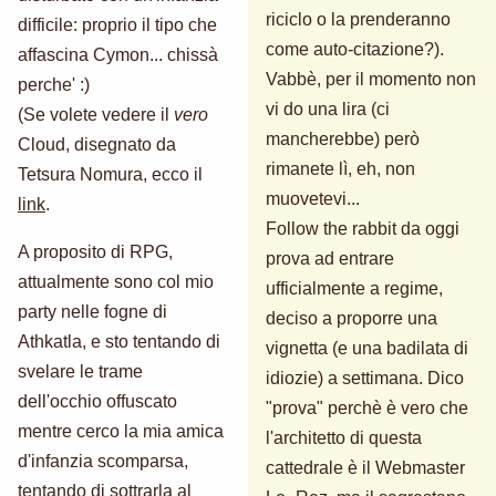
riciclo o la prenderanno
difficile: proprio il tipo che
come auto-citazione?).
affascina Cymon... chissà
Vabbè, per il momento non
perche' :)
vi do una lira (ci
(Se volete vedere il
vero
mancherebbe) però
Cloud, disegnato da
rimanete lì, eh, non
Tetsura Nomura, ecco il
muovetevi...
link
.
Follow the rabbit da oggi
A proposito di RPG,
prova ad entrare
attualmente sono col mio
ufficialmente a regime,
party nelle fogne di
deciso a proporre una
Athkatla, e sto tentando di
vignetta (e una badilata di
svelare le trame
idiozie) a settimana. Dico
dell'occhio offuscato
"prova" perchè è vero che
mentre cerco la mia amica
l'architetto di questa
d'infanzia scomparsa,
cattedrale è il Webmaster
tentando di sottrarla al