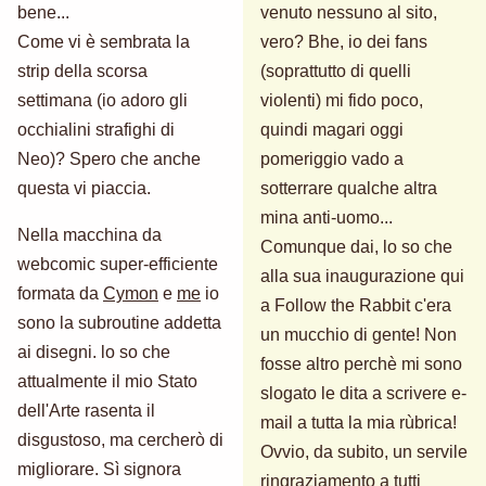
bene...
venuto nessuno al sito,
Come vi è sembrata la
vero? Bhe, io dei fans
strip della scorsa
(soprattutto di quelli
settimana (io adoro gli
violenti) mi fido poco,
occhialini strafighi di
quindi magari oggi
Neo)? Spero che anche
pomeriggio vado a
questa vi piaccia.
sotterrare qualche altra
mina anti-uomo...
Nella macchina da
Comunque dai, lo so che
webcomic super-efficiente
alla sua inaugurazione qui
formata da
Cymon
e
me
io
a Follow the Rabbit c'era
sono la subroutine addetta
un mucchio di gente! Non
ai disegni. lo so che
fosse altro perchè mi sono
attualmente il mio Stato
slogato le dita a scrivere e-
dell'Arte rasenta il
mail a tutta la mia rùbrica!
disgustoso, ma cercherò di
Ovvio, da subito, un servile
migliorare. Sì signora
ringraziamento a tutti