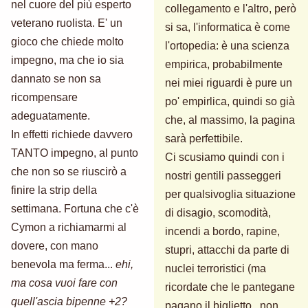
nel cuore del più esperto
collegamento e l'altro, però
veterano ruolista. E' un
si sa, l'informatica è come
gioco che chiede molto
l'ortopedia: è una scienza
impegno, ma che io sia
empirica, probabilmente
dannato se non sa
nei miei riguardi è pure un
ricompensare
po' empirlica, quindi so già
adeguatamente.
che, al massimo, la pagina
In effetti richiede davvero
sarà perfettibile.
TANTO impegno, al punto
Ci scusiamo quindi con i
che non so se riuscirò a
nostri gentili passeggeri
finire la strip della
per qualsivoglia situazione
settimana. Fortuna che c'è
di disagio, scomodità,
Cymon a richiamarmi al
incendi a bordo, rapine,
dovere, con mano
stupri, attacchi da parte di
benevola ma ferma...
ehi,
nuclei terroristici (ma
ma cosa vuoi fare con
ricordate che le pantegane
quell'ascia bipenne +2?
pagano il biglietto...non