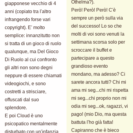
Othelma?).
giapponese vecchio di 4
Però! Però! Però! C'è
anni (copiato tra l'altro
sempre un però sulla via
infrangendo forse vari
del successo! Lo so che
copyright). E' molto
molti di voi sono venuti la
semplice: innanzitutto non
settimana scorsa solo per
si tratta di un gioco di ruolo
scroccare il buffet e
qualunque, ma Del Gioco
partecipare a questo
Di Ruolo al cui confronto
grandioso evento
gli altri non sono degni
mondano, ma adesso? Ci
neppure di essere chiamati
sarete ancora tutti? Chi mi
videogiochi, e sono
ama mi seg...chi mi rispetta
costretti a strisciare,
mi seg...chi proprio non mi
offuscati dal suo
odia mi seg...ok, ragazzi, vi
splendore.
pago! (mio Dio, ma questa
E poi Cloud è uno
battuta l'ho già fatta!
psicopatico mentalmente
Capiranno che è bieco
disturbato con un'infanzia