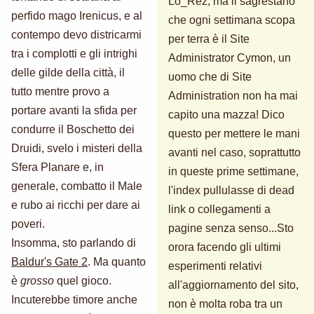
Lo_Rez, ma il sagrestano
perfido mago Irenicus, e al
che ogni settimana scopa
contempo devo districarmi
per terra è il Site
tra i complotti e gli intrighi
Administrator Cymon, un
delle gilde della città, il
uomo che di Site
tutto mentre provo a
Administration non ha mai
portare avanti la sfida per
capito una mazza! Dico
condurre il Boschetto dei
questo per mettere le mani
Druidi, svelo i misteri della
avanti nel caso, soprattutto
Sfera Planare e, in
in queste prime settimane,
generale, combatto il Male
l'index pullulasse di dead
e rubo ai ricchi per dare ai
link o collegamenti a
poveri.
pagine senza senso...Sto
Insomma, sto parlando di
orora facendo gli ultimi
Baldur's Gate 2
. Ma quanto
esperimenti relativi
è
grosso
quel gioco.
all'aggiornamento del sito,
Incuterebbe timore anche
non è molta roba tra un