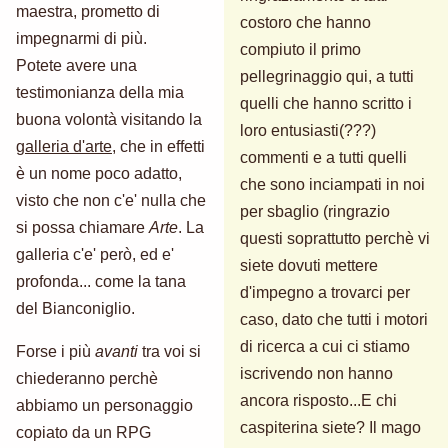
maestra, prometto di
costoro che hanno
impegnarmi di più.
compiuto il primo
Potete avere una
pellegrinaggio qui, a tutti
testimonianza della mia
quelli che hanno scritto i
buona volontà visitando la
loro entusiasti(???)
galleria d'arte
, che in effetti
commenti e a tutti quelli
è un nome poco adatto,
che sono inciampati in noi
visto che non c'e' nulla che
per sbaglio (ringrazio
si possa chiamare
Arte
. La
questi soprattutto perchè vi
galleria c'e' però, ed e'
siete dovuti mettere
profonda... come la tana
d'impegno a trovarci per
del Bianconiglio.
caso, dato che tutti i motori
di ricerca a cui ci stiamo
Forse i più
avanti
tra voi si
iscrivendo non hanno
chiederanno perchè
ancora risposto...E chi
abbiamo un personaggio
caspiterina siete? Il mago
copiato da un RPG