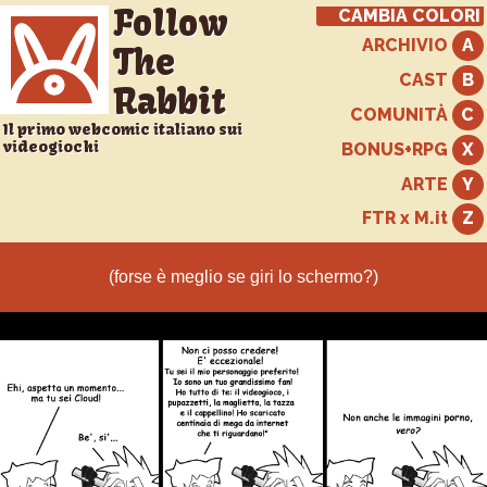
Follow
CAMBIA COLORI
ARCHIVIO
The
CAST
Rabbit
COMUNITÀ
Il primo webcomic italiano sui
videogiochi
BONUS+RPG
ARTE
FTR x M.it