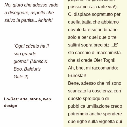
No, giuro che adesso vado
possiamo cacciarle via!).
a disegnare, aspetta che
Ci dispiace soprattutto per
salvo la partita... Ahhhh!
quella tratta che abbiamo
dovuto fare su un binario
solo e per quei due o tre
saltini sopra precipizi...E'
“Ogni criceto ha il
sto cacchio di macchinista
suo grande
che si crede Oler Togni!
giorno!” (Minsc &
Ah, bhe, mi raccomando:
Boo, Baldur's
Eurostar!
Gate 2)
Bene, adesso che mi sono
scaricato la coscienza con
questo sproloquio di
Lo-Rez
: arte, storia, web
design
pubblica umiliazione credo
potremmo anche spendere
due righe sulla vignetta qui