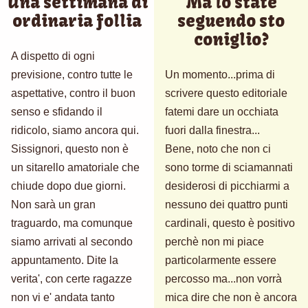
Una settimana di
Ma lo state
ordinaria follia
seguendo sto
coniglio?
A dispetto di ogni
previsione, contro tutte le
Un momento...prima di
aspettative, contro il buon
scrivere questo editoriale
senso e sfidando il
fatemi dare un occhiata
ridicolo, siamo ancora qui.
fuori dalla finestra...
Sissignori, questo non è
Bene, noto che non ci
un sitarello amatoriale che
sono torme di sciamannati
chiude dopo due giorni.
desiderosi di picchiarmi a
Non sarà un gran
nessuno dei quattro punti
traguardo, ma comunque
cardinali, questo è positivo
siamo arrivati al secondo
perchè non mi piace
appuntamento. Dite la
particolarmente essere
verita', con certe ragazze
percosso ma...non vorrà
non vi e' andata tanto
mica dire che non è ancora