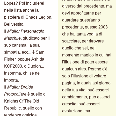
Lopez? Poi includerei
diverso dal precedente, ma
nella lista anche la
devi approfittarne per
pistolera di Chaos Legion.
guardare quest'anno
Bel vestito.
precedente, questo 2003
Il
Miglior Personaggio
che hai tanta voglia di
Maschile
, giudicato per il
scacciare, per ritrovare
suo carisma, la sua
quello che sei, nel
simpatia, ecc... è Sam
momento magico in cui hai
Fisher, oppure
Ash
da
l'illusione di poter essere
KOF2003, o
Duolon
...
qualcun altro. Perchè c'è
insomma, chi se ne
solo l'illusione di voltare
importa.
pagina, in qualsiasi giorno
Il
Miglior Droide
della tua vita, può esserci
Protocollare
è quello di
cambiamento, può esserci
Knights Of The Old
crescita, può esserci
Republic, quello con
evoluzione, ma
tendenze omicide.