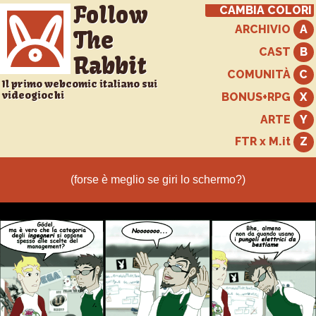
Follow
CAMBIA COLORI
ARCHIVIO
The
CAST
Rabbit
COMUNITÀ
Il primo webcomic italiano sui
videogiochi
BONUS+RPG
ARTE
FTR x M.it