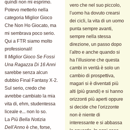
quindi non mi esprimo.
vero che nel suo piccolo,
Potevo metterlo nella
l'uomo ha dovuto crearsi
categoria Miglior Gioco
dei cicli, la vita di un uomo
Che Non Ho Giocato, ma
punta sempre avanti,
mi sembrava poco serio.
sempre nella stessa
Qui a FTR siamo molto
direzione, un passo dopo
professionali!
l'altro e anche quando si
Il
Miglior Gioco Se Fossi
ha l'illusione che questa
Una Ragazza Di 16 Anni
cambi in verità è solo un
sarebbe senza alcun
cambio di prospettiva,
dubbio Final Fantasy X-2.
magari si è diventati più
Sul serio, credo che
alti (più grandi) e si hanno
avrebbe cambiato la mia
orizzonti più aperti oppure
vita di, ehm, studentessa
si decide che l'orizzonte
liceale e... non lo so.
non è niente di
La
Più Bella Notizia
interessante e si abbassa
Dell'Anno
è che, forse,