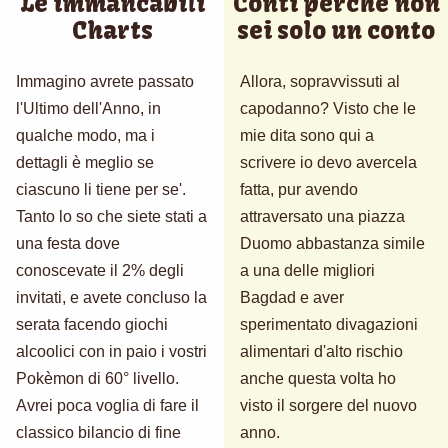
Le immancabili
Conti perchè non
Charts
sei solo un conto
Immagino avrete passato
Allora, sopravvissuti al
l'Ultimo dell'Anno, in
capodanno? Visto che le
qualche modo, ma i
mie dita sono qui a
dettagli è meglio se
scrivere io devo avercela
ciascuno li tiene per se'.
fatta, pur avendo
Tanto lo so che siete stati a
attraversato una piazza
una festa dove
Duomo abbastanza simile
conoscevate il 2% degli
a una delle migliori
invitati, e avete concluso la
Bagdad e aver
serata facendo giochi
sperimentato divagazioni
alcoolici con in paio i vostri
alimentari d'alto rischio
Pokèmon di 60° livello.
anche questa volta ho
Avrei poca voglia di fare il
visto il sorgere del nuovo
classico bilancio di fine
anno.