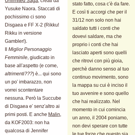
Unlimited Saga
, creati da
stato fatto, cosa c'è da fare.
Yusuke Naora. Staccati di
E così ti accorgi che per il
pochissimo ci sono
31/12 non solo non hai
Disgaea e FF X-2 (Rikku!
saldato tutti i conti che
Rikku in versione
dovevi saldare, ma che
Gambler!).
proprio i conti che hai
Il
Miglior Personaggio
lasciato aperti sono quelli
Femminile
, giudicato in
che ritrovi con più gioia,
base all'aspetto (e come,
perchè danno senso al tuo
altrimenti???
) è... qui sono
continuo movimento, sono
un po' imbarazzo, non
la mappa su cui è inciso il
vorrei scontentare
tuo avvenire e sono quello
nessuna. Però la Succube
che hai realizzato. Nel
di Disgaea e' senz'altro ai
momento in cui comincia
primi posti. E anche
Malin
,
un anno, il 2004 poniamo,
da KOF2003: non ha
non devi sperare con tutte
qualcosa di Jennifer
le tue forze che questo sia