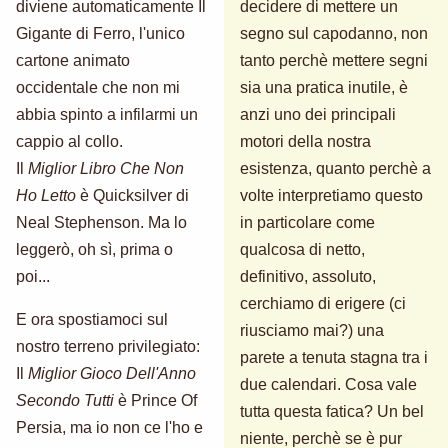
diviene automaticamente Il
decidere di mettere un
Gigante di Ferro, l'unico
segno sul capodanno, non
cartone animato
tanto perchè mettere segni
occidentale che non mi
sia una pratica inutile, è
abbia spinto a infilarmi un
anzi uno dei principali
cappio al collo.
motori della nostra
Il
Miglior Libro Che Non
esistenza, quanto perchè a
Ho Letto
è Quicksilver di
volte interpretiamo questo
Neal Stephenson. Ma lo
in particolare come
leggerò, oh sì, prima o
qualcosa di netto,
poi...
definitivo, assoluto,
cerchiamo di erigere (ci
E ora spostiamoci sul
riusciamo mai?) una
nostro terreno privilegiato:
parete a tenuta stagna tra i
Il
Miglior Gioco Dell'Anno
due calendari. Cosa vale
Secondo Tutti
è Prince Of
tutta questa fatica? Un bel
Persia, ma io non ce l'ho e
niente, perchè se è pur