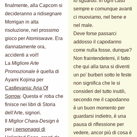
lo sguardo. In ogni caso
finalmente, alla Capcom si
sempre e comunque avanti
decideranno a ridisegnare
ci muoviamo, nel bene e
Morrigan in alta
nel male.
risoluzione, nel prossimo
Deve forse passarci
gioco per Atomiswave. Era
addosso il capodanno
dannatamente ora,
come nulla fosse, dunque?
accidenti a voi!!
Non fraintendetemi, il fatto
La
Migliore Arte
che qui alla tana si diventi
Promozionale
è quella di
un po' burberi sotto le feste
Ayami Kojima per
non significa che le si
Castlevania: Aria Of
consideri del tutto inutili,
Sorrow
. Questa e' roba che
secondo me il capodanno
finisce nei libri di Storia
è un buon momento per
dell'Arte, signori.
guardarsi indietro, è una
Il
Miglior Chara-Design
è
pausa di riflessione per
per
i personaggi di
vedere, ancor più di cosa è