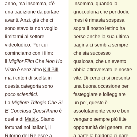
anno, ma insomma, c'è
Insomma, quando la
una
tradizione
da portare
gnoccolona che per dodici
avanti. Anzi, già che ci
mesi è rimasta sospesa
sono stavolta non voglio
sopra il nostro lettino ha
limitarmi al settore
perso anche la sua ultima
videoludico. Per cui
pagina ci sembra sempre
cominciamo con i film:
che sia successo
Il
Miglior Film Che Non Ho
qualcosa, che un evento
Visto
è senz'altro
Kill Bill
,
abbia attraversato le nostre
ma i criteri di scelta in
vite. Di certo ci si presenta
questa categoria sono
una buona occasione per
poco scientifici
.
festeggiare e folleggiare
La
Migliore Trilogia Che Si
un po', questo è
E' Conclusa Quest'Anno
è
assolutamente vero e ben
quella di
Matrix
. Siamo
vengano sempre più fitte
fortunati noi italiani, Il
opportunità del genere, ma
Ritorno del Re esce a
a parte la baldoria ci pare