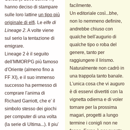
facilmente.
hanno deciso di stampare
Un editoriale così...bhe,
sulle loro lattine
un tipo più
non lo nemmeno definire,
originale di elfi
. Le
elfe di
andrebbe chiuso con
Lineage 2
. A volte viene
qualche bell'augurio di
sul serio la tentazione di
qualche tipo o roba del
emigrare.
genere, tanto per
Lineage 2 è il seguito
raggiungere il lirismo.
dell'MMORPG più famoso
Naturalmente non cadrò in
d'Oriente (almeno fino a
una trappola tanto banale.
FF XI), e il suo immenso
L'unica cosa che vi auguro
successo ha permesso di
è di esservi divertiti con la
comprare l'anima di
vignetta odierna e di voler
Richard Garriott, che e' il
tornare per la prossima
simbolo stesso dei giochi
magari, progetti a lungo
per computer di una volta
termine i conigli non ne
(la serie di Ultima...). Il piu'