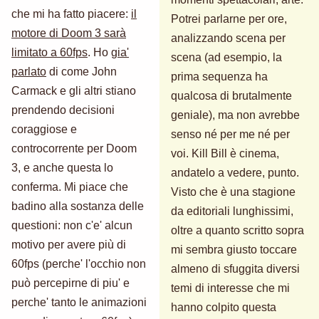
che mi ha fatto piacere:
il
Potrei parlarne per ore,
motore di Doom 3 sarà
analizzando scena per
limitato a 60fps
. Ho
gia'
scena (ad esempio, la
parlato
di come John
prima sequenza ha
Carmack e gli altri stiano
qualcosa di brutalmente
prendendo decisioni
geniale), ma non avrebbe
coraggiose e
senso né per me né per
controcorrente per Doom
voi. Kill Bill è cinema,
3, e anche questa lo
andatelo a vedere, punto.
conferma. Mi piace che
Visto che è una stagione
badino alla sostanza delle
da editoriali lunghissimi,
questioni: non c'e' alcun
oltre a quanto scritto sopra
motivo per avere più di
mi sembra giusto toccare
60fps (perche' l'occhio non
almeno di sfuggita diversi
può percepirne di piu' e
temi di interesse che mi
perche' tanto le animazioni
hanno colpito questa