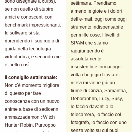
sono disegnate a 60fps),
settimana. Prendiamo
se non quello di stupire
almeno le gioie e i dolori
amici e conoscenti con
dell'e-mail, oggi come oggi
benchmark impressionanti.
strumento indispensabile
Id software si sta
per mille cose. I livelli di
riprendendo il suo ruolo di
SPAM che stiamo
guida nella tecnologia
raggiungendo è
videoludica, e secondo me
assolutamente
e' bello così.
insostenibile, ormai ogni
volta che pigio l'invia-e-
Il consiglio settimanale:
ricevi mi viene giù un
Non c'è momento migliore
fiume di Cinzia, Samantha,
di questo per fare
Deborahhhh, Lucy, Susy,
conoscenza con un nuovo
lo faccio davanti alla
anime a base di sedicenni
telecamera, lo faccio col
ammazzademoni:
Witch
fotografo, lo faccio con uno
Hunter Robin
. Purtroppo
senza volto su cui puoi