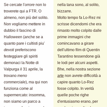
Se cercate l'
orrore
non lo
nella tana sono, al solito,
troverete qui a FTR. O
bizzarre.
almeno, non più del solito.
Molto tempo fa Lo-Rez mi
Non vogliamo mettere in
scrisse dicendomi che era
dubbio il fascino di
rimasto molto colpito dalle
Halloween (anche se a
prime immagini che
quanto pare i cultisti piu'
comincavano a girare
devoti
preferiscono
dell'ultimo film di Quentin
festeggiare gli spiriti
Tarantino tessendone già
demonaci la Notte di
le lodi per alcuni aspetti.
Valpurga il 31 aprile, la
Bhe, nella nostra sezione
trovano
meno
arte
non avrete difficoltà a
commerciale
), ma qui non
capire quanto Lo-Rez
funziona come al
fosse colpito. In verità
supermercato: insomma,
quelle poche righe
non siamo un parco a
d'entusiasmo erano, per