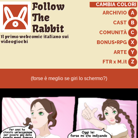
Follow
CAMBIA COLORI
ARCHIVIO
The
CAST
Rabbit
COMUNITÀ
Il primo webcomic italiano sui
videogiochi
BONUS+RPG
ARTE
FTR x M.it