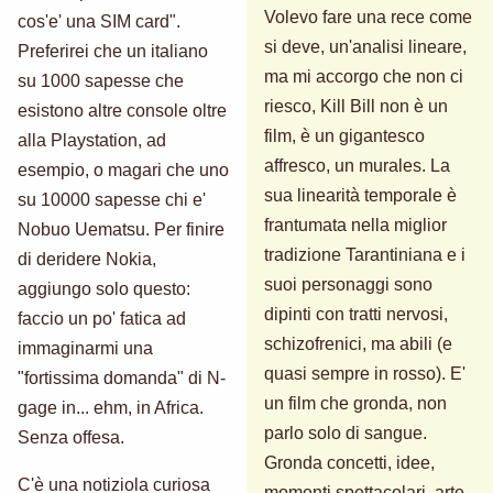
Volevo fare una rece come
cos'e' una SIM card".
si deve, un'analisi lineare,
Preferirei che un italiano
ma mi accorgo che non ci
su 1000 sapesse che
riesco, Kill Bill non è un
esistono altre console oltre
film, è un gigantesco
alla Playstation, ad
affresco, un murales. La
esempio, o magari che uno
sua linearità temporale è
su 10000 sapesse chi e'
frantumata nella miglior
Nobuo Uematsu. Per finire
tradizione Tarantiniana e i
di deridere Nokia,
suoi personaggi sono
aggiungo solo questo:
dipinti con tratti nervosi,
faccio un po' fatica ad
schizofrenici, ma abili (e
immaginarmi una
quasi sempre in rosso). E'
"fortissima domanda" di N-
un film che gronda, non
gage in... ehm, in Africa.
parlo solo di sangue.
Senza offesa.
Gronda concetti, idee,
C'è una notiziola curiosa
momenti spettacolari, arte.