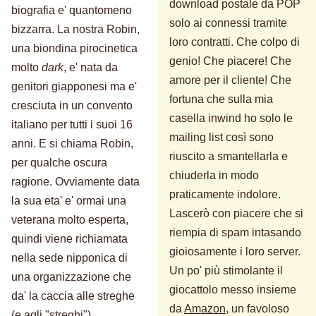
download postale da POP
biografia e' quantomeno
solo ai connessi tramite
bizzarra. La nostra Robin,
loro contratti. Che colpo di
una biondina pirocinetica
genio! Che piacere! Che
molto
dark
, e' nata da
amore per il cliente! Che
genitori giapponesi ma e'
fortuna che sulla mia
cresciuta in un convento
casella inwind ho solo le
italiano per tutti i suoi 16
mailing list così sono
anni. E si chiama Robin,
riuscito a smantellarla e
per qualche oscura
chiuderla in modo
ragione. Ovviamente data
praticamente indolore.
la sua eta' e' ormai una
Lascerò con piacere che si
veterana molto esperta,
riempia di spam intasando
quindi viene richiamata
gioiosamente i loro server.
nella sede nipponica di
Un po' più stimolante il
una organizzazione che
giocattolo messo insieme
da' la caccia alle streghe
da
Amazon
, un favoloso
(e agli "streghi").