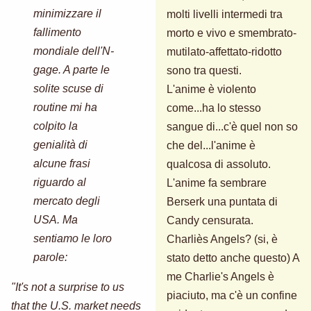
minimizzare il
molti livelli intermedi tra
fallimento
morto e vivo e smembrato-
mondiale dell'N-
mutilato-affettato-ridotto
gage. A parte le
sono tra questi.
solite scuse di
L'anime è violento
routine mi ha
come...ha lo stesso
colpito la
sangue di...c'è quel non so
genialità di
che del...l'anime è
alcune frasi
qualcosa di assoluto.
riguardo al
L'anime fa sembrare
mercato degli
Berserk una puntata di
USA. Ma
Candy censurata.
sentiamo le loro
Charliès Angels? (si, è
parole:
stato detto anche questo) A
me Charlie's Angels è
"It's not a surprise to us
piaciuto, ma c'è un confine
that the U.S. market needs