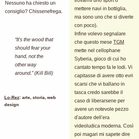
trovarmi uno sport o
Nessuno ha chiesto un
mettere navi in bottiglia,
consiglio? Chissenefrega.
ma sono uno che si diverte
con poco).
Infine volevo segnalare
“It's the wood that
che questo mese
TGM
should fear your
mette nel cellophane
hand, not the
Syberia, gioco di cui ho
other way
cantato tempo fa le lodi. Vi
around.” (Kill Bill)
capitasse di avere otto evri
scarsi che vi ballano in
tasca credo sarebbe il
Lo-Rez
: arte, storia, web
caso di liberarsene per
design
avere un notevole pezzo
d'autore dell'era
videoludica moderna. Così
poi magari mi sapete dire