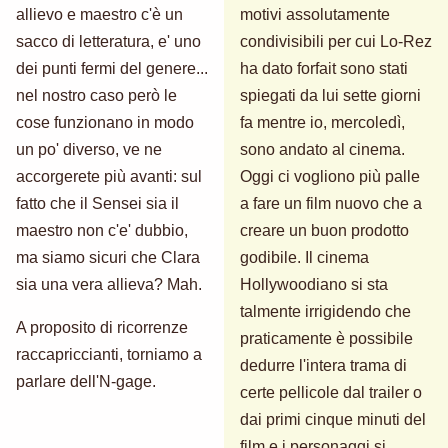
allievo e maestro c'è un
motivi assolutamente
sacco di letteratura, e' uno
condivisibili per cui Lo-Rez
dei punti fermi del genere...
ha dato forfait sono stati
nel nostro caso però le
spiegati da lui sette giorni
cose funzionano in modo
fa mentre io, mercoledì,
un po' diverso, ve ne
sono andato al cinema.
accorgerete più avanti: sul
Oggi ci vogliono più palle
fatto che il Sensei sia il
a fare un film nuovo che a
maestro non c'e' dubbio,
creare un buon prodotto
ma siamo sicuri che Clara
godibile. Il cinema
sia una vera allieva? Mah.
Hollywoodiano si sta
talmente irrigidendo che
A proposito di ricorrenze
praticamente è possibile
raccapriccianti, torniamo a
dedurre l'intera trama di
parlare dell'N-gage.
certe pellicole dal trailer o
dai primi cinque minuti del
film e i personaggi si