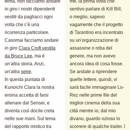
tema, non facciamo andare
me, la prima volta che
in giro i nostri dipendenti
sentivo parlare di Kill Bill,
vestiti da pagliacci ogni
o meglio, sapevo
volta che c'è una
vagamente che il progetto
ricorrenza particolare.
di Tarantino era incentrato
Casomai facciamo andare
su un'organizzazione di
in giro
Clara Croft vestita
assassine o roba del
da Bruce Lee
, ma è
genere, ma non avevo
un'altra storia. Anzi,
ancora idea di cosa fosse.
un'altra
serie
.
Se andate a riprendere
In questa puntata di
quelle lettere, quindi, vi
Kunoichi Clara la nostra
sarà facile immaginare Lo-
eroina accetta di farsi
Rez nelle prime file del
allenare dal Sensei, e
miglior cinema della sua
diventa così docile creta
città mentre io, dal mio
nelle sue mani. Sul tema
divano, guardo ozioso lo
del rapporto mistico tra
scorrere di qualche trailer. I