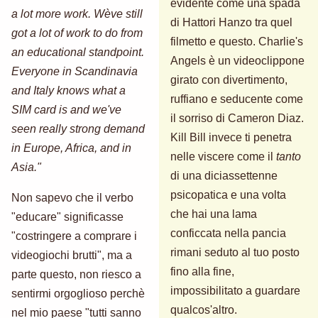
evidente come una spada
a lot more work. Wève still
di Hattori Hanzo tra quel
got a lot of work to do from
filmetto e questo. Charlie's
an educational standpoint.
Angels è un videoclippone
Everyone in Scandinavia
girato con divertimento,
and Italy knows what a
ruffiano e seducente come
SIM card is and we've
il sorriso di Cameron Diaz.
seen really strong demand
Kill Bill invece ti penetra
in Europe, Africa, and in
nelle viscere come il
tanto
Asia."
di una diciassettenne
psicopatica e una volta
Non sapevo che il verbo
che hai una lama
"educare" significasse
conficcata nella pancia
"costringere a comprare i
rimani seduto al tuo posto
videogiochi brutti", ma a
fino alla fine,
parte questo, non riesco a
impossibilitato a guardare
sentirmi orgoglioso perchè
qualcos'altro.
nel mio paese "tutti sanno