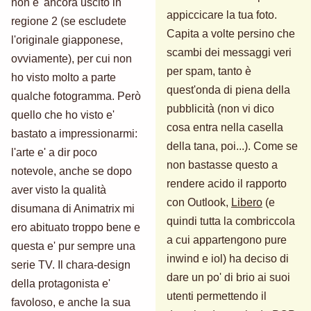
non e' ancora uscito in
appiccicare la tua foto.
regione 2 (se escludete
Capita a volte persino che
l'originale giapponese,
scambi dei messaggi veri
ovviamente), per cui non
per spam, tanto è
ho visto molto a parte
quest'onda di piena della
qualche fotogramma. Però
pubblicità (non vi dico
quello che ho visto e'
cosa entra nella casella
bastato a impressionarmi:
della tana, poi...). Come se
l'arte e' a dir poco
non bastasse questo a
notevole, anche se dopo
rendere acido il rapporto
aver visto la qualità
con Outlook,
Libero
(e
disumana di Animatrix mi
quindi tutta la combriccola
ero abituato troppo bene e
a cui appartengono pure
questa e' pur sempre una
inwind e iol) ha deciso di
serie TV. Il chara-design
dare un po' di brio ai suoi
della protagonista e'
utenti permettendo il
favoloso, e anche la sua