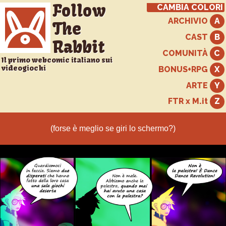
Follow
CAMBIA COLORI
ARCHIVIO
The
CAST
Rabbit
COMUNITÀ
Il primo webcomic italiano sui
videogiochi
BONUS+RPG
ARTE
FTR x M.it