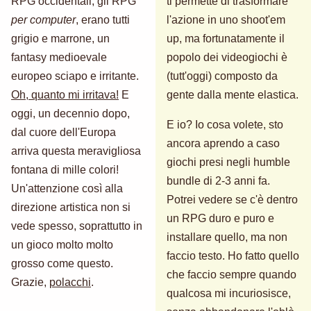
RPG occidentali, gli RPG
ti permette di trasformare
per computer
, erano tutti
l'azione in uno shoot'em
grigio e marrone, un
up, ma fortunatamente il
fantasy medioevale
popolo dei videogiochi è
europeo sciapo e irritante.
(tutt'oggi) composto da
Oh, quanto mi irritava!
E
gente dalla mente elastica.
oggi, un decennio dopo,
E io? Io cosa volete, sto
dal cuore dell'Europa
ancora aprendo a caso
arriva questa meravigliosa
giochi presi negli humble
fontana di mille colori!
bundle di 2-3 anni fa.
Un'attenzione così alla
Potrei vedere se c'è dentro
direzione artistica non si
un RPG duro e puro e
vede spesso, soprattutto in
installare quello, ma non
un gioco molto molto
faccio testo. Ho fatto quello
grosso come questo.
che faccio sempre quando
Grazie,
polacchi
.
qualcosa mi incuriosisce,