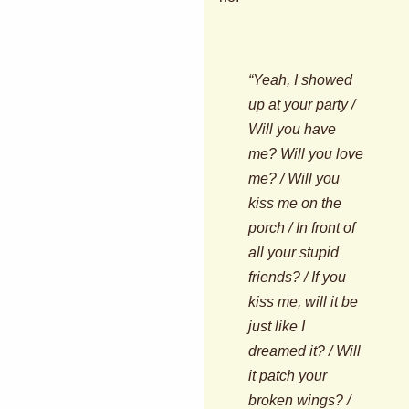
“Yeah, I showed
up at your party /
Will you have
me? Will you love
me? / Will you
kiss me on the
porch / In front of
all your stupid
friends? / If you
kiss me, will it be
just like I
dreamed it? / Will
it patch your
broken wings? /