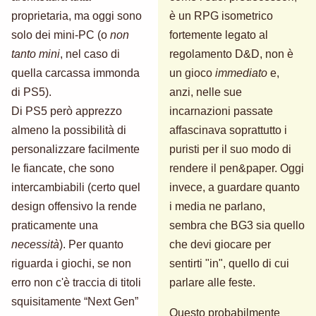
proprietaria, ma oggi sono
è un RPG isometrico
solo dei mini-PC (o
non
fortemente legato al
tanto mini
, nel caso di
regolamento D&D, non è
quella carcassa immonda
un gioco
immediato
e,
di PS5).
anzi, nelle sue
Di PS5 però apprezzo
incarnazioni passate
almeno la possibilità di
affascinava soprattutto i
personalizzare facilmente
puristi per il suo modo di
le fiancate, che sono
rendere il pen&paper. Oggi
intercambiabili (certo quel
invece, a guardare quanto
design offensivo la rende
i media ne parlano,
praticamente una
sembra che BG3 sia quello
necessità
). Per quanto
che devi giocare per
riguarda i giochi, se non
sentirti "in", quello di cui
erro non c'è traccia di titoli
parlare alle feste.
squisitamente “Next Gen”
Questo probabilmente