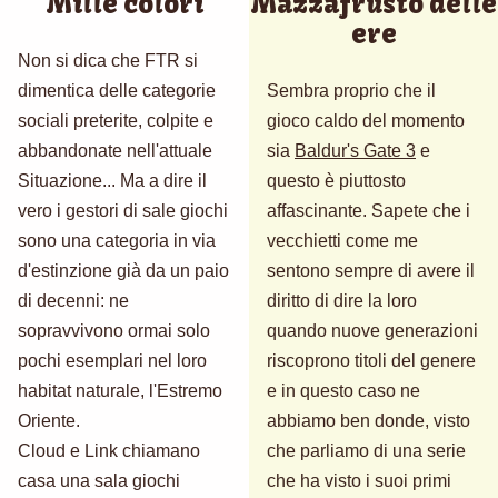
Mille colori
Mazzafrusto delle
ere
Non si dica che FTR si
dimentica delle categorie
Sembra proprio che il
sociali preterite, colpite e
gioco caldo del momento
abbandonate nell'attuale
sia
Baldur's Gate 3
e
Situazione... Ma a dire il
questo è piuttosto
vero i gestori di sale giochi
affascinante. Sapete che i
sono una categoria in via
vecchietti come me
d'estinzione già da un paio
sentono sempre di avere il
di decenni: ne
diritto di dire la loro
sopravvivono ormai solo
quando nuove generazioni
pochi esemplari nel loro
riscoprono titoli del genere
habitat naturale, l'Estremo
e in questo caso ne
Oriente.
abbiamo ben donde, visto
Cloud e Link chiamano
che parliamo di una serie
casa una sala giochi
che ha visto i suoi primi