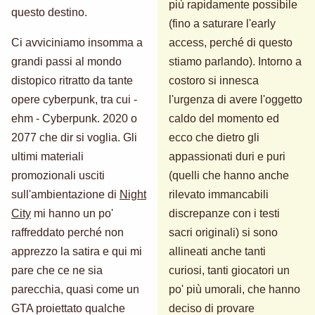
più rapidamente possibile
questo destino.
(fino a saturare l'early
Ci avviciniamo insomma a
access, perché di questo
grandi passi al mondo
stiamo parlando). Intorno a
distopico ritratto da tante
costoro si innesca
opere cyberpunk, tra cui -
l'urgenza di avere l'oggetto
ehm - Cyberpunk. 2020 o
caldo del momento ed
2077 che dir si voglia. Gli
ecco che dietro gli
ultimi materiali
appassionati duri e puri
promozionali usciti
(quelli che hanno anche
sull'ambientazione di
Night
rilevato immancabili
City
mi hanno un po'
discrepanze con i testi
raffreddato perché non
sacri originali) si sono
apprezzo la satira e qui mi
allineati anche tanti
pare che ce ne sia
curiosi, tanti giocatori un
parecchia, quasi come un
po' più umorali, che hanno
GTA proiettato qualche
deciso di provare