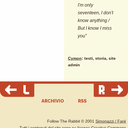
I'm only
seventeen, I don't
know anything /
But I know I miss
you”
Cymon
: testi, storia, site
admin
ARCHIVIO
RSS
Follow The Rabbit © 2001
Simonazzi / Farè
Tutti i contenuti del sito sono su
licenza Creative Commons