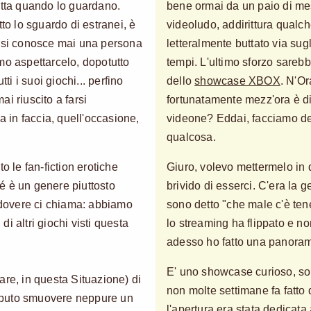
etta quando lo guardano.
bene ormai da un paio di mes
tto lo sguardo di estranei, è
videoludo, addirittura qualc
n si conosce mai una persona
letteralmente buttato via su
mo aspettarcelo, dopotutto
tempi. L'ultimo sforzo sarebb
ti i suoi giochi... perfino
dello
showcase XBOX
. N'O
i riuscito a farsi
fortunatamente mezz'ora è d
a in faccia, quell'occasione,
videone? Eddai, facciamo deg
qualcosa.
le fan-fiction erotiche
Giuro, volevo mettermelo in d
é è un genere piuttosto
brivido di esserci. C'era la g
l dovere ci chiama: abbiamo
sono detto "che male c'è ten
 di altri giochi visti questa
lo streaming ha flippato e no
adesso ho fatto una panorami
E' uno showcase curioso, sop
are, in questa Situazione) di
non molte settimane fa fatto
 saputo smuovere neppure un
l'apertura era stata dedicata