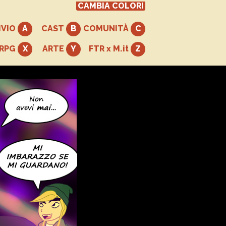
CAMBIA COLORI
IVIO
CAST
COMUNITÀ
+RPG
ARTE
FTR x M.it