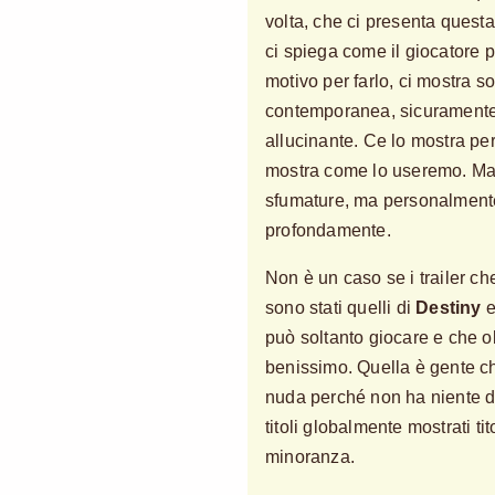
volta, che ci presenta quest
ci spiega come il giocatore pa
motivo per farlo, ci mostra s
contemporanea, sicuramente f
allucinante. Ce lo mostra pe
mostra come lo useremo. Mag
sfumature, ma personalmente
profondamente.
Non è un caso se i trailer c
sono stati quelli di
Destiny
può soltanto giocare e che o
benissimo. Quella è gente c
nuda perché non ha niente d
titoli globalmente mostrati tit
minoranza.