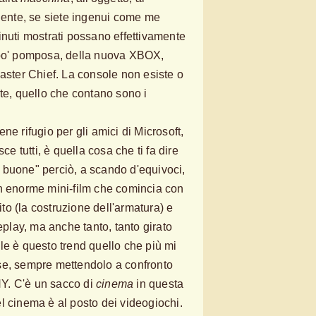
niente, se siete ingenui come me
inuti mostrati possano effettivamente
 po' pomposa, della nuova XBOX,
Master Chief. La console non esiste o
nte, quello che contano sono i
ne rifugio per gli amici di Microsoft,
ce tutti, è quella cosa che ti fa dire
 buone" perciò, a scando d'equivoci,
un enorme mini-film che comincia con
o (la costruzione dell'armatura) e
lay, ma anche tanto, tanto girato
le è questo trend quello che più mi
se, sempre mettendolo a confronto
Y. C'è un sacco di
cinema
in questa
l cinema è al posto dei videogiochi.