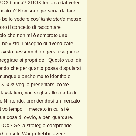
BOX timida? XBOX lontana dal voler
iocatori? Non sono persona da fare
to bello vedere così tante
storie
messe
ro il concetto di raccontare
 Solo che non mi è sembrato uno
ho visto il bisogno di rivendicare
o visto nessuno dipingersi i segni del
neggiare ai propri dei. Questo vuol dir
ondo che per quanto possa disputarsi
comunque è anche molto identità e
 XBOX voglia presentarsi come
Playstation, non voglia affrontarla di
ce Nintendo, prendendosi un mercato
ttivo tempo. Il mercato in cui si è
qualcosa di ovvio, a ben guardare.
XBOX? Se la strategia comprende
ta Console War potrebbe avere