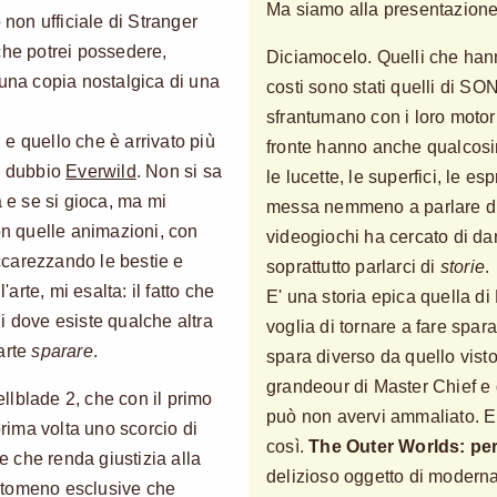
Ma siamo alla presentazione
 non ufficiale di Stranger
 che potrei possedere,
Diciamocelo. Quelli che hanno 
 una copia nostalgica di una
costi sono stati quelli di S
sfrantumano con i loro motori 
, e quello che è arrivato più
fronte hanno anche qualcosin
za dubbio
Everwild
. Non si sa
le lucette, le superfici, le 
a e se si gioca, ma mi
messa nemmeno a parlare di
on quelle animazioni, con
videogiochi ha cercato di darg
accarezzando le bestie e
soprattutto parlarci di
storie
.
'arte, mi esalta: il fatto che
E' una storia epica quella di
i dove esiste qualche altra
voglia di tornare a fare spa
arte
sparare
.
spara diverso da quello visto 
grandeour di Master Chief e d
llblade 2, che con il primo
può non avervi ammaliato. E 
prima volta uno scorcio di
così.
The Outer Worlds: per
 che renda giustizia alla
delizioso oggetto di modernar
ntomeno esclusive che