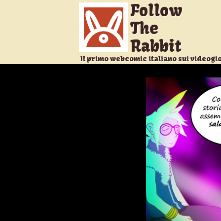
Follow
The
Rabbit
Il primo webcomic italiano sui videogi