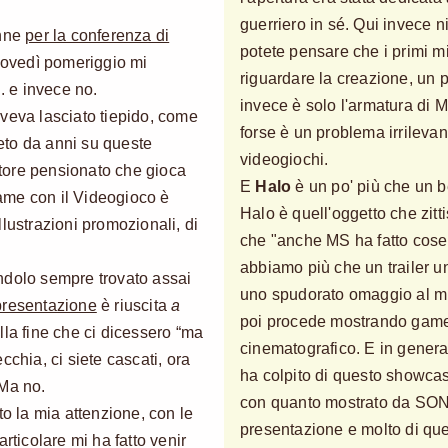
guerriero in sé. Qui invece 
enne
per la conferenza di
potete pensare che i primi m
giovedì pomeriggio mi
riguardare la creazione, un
. e invece no.
invece è solo l'armatura di 
veva lasciato tiepido, come
forse è un problema irrileva
peto da anni su queste
videogiochi.
tore pensionato che gioca
E
Halo
è un po' più che un be
egame con il Videogioco è
Halo è quell'oggetto che zittis
illustrazioni promozionali, di
che "anche MS ha fatto cose
abbiamo più che un trailer 
ndolo sempre trovato assai
uno spudorato omaggio al mit
presentazione
è riuscita
a
poi procede mostrando gamep
alla fine che ci dicessero “ma
cinematografico. E in genera
cchia, ci siete cascati, ora
ha colpito di questo showca
 Ma no.
con quanto mostrato da SON
o la mia attenzione, con le
presentazione e molto di que
articolare mi ha fatto venir