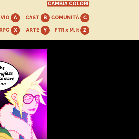
CAMBIA COLORI
IVIO
CAST
COMUNITÀ
+RPG
ARTE
FTR x M.it