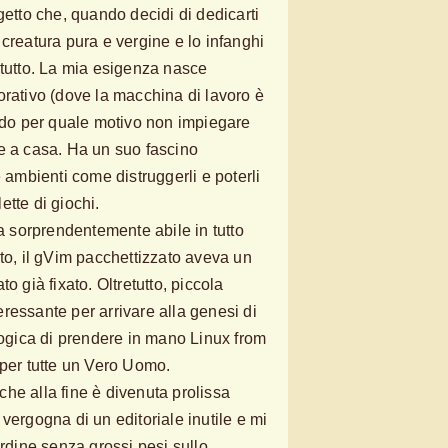
getto che, quando decidi di dedicarti
creatura pura e vergine e lo infanghi
 tutto. La mia esigenza nasce
orativo (dove la macchina di lavoro è
o per quale motivo non impiegare
e a casa. Ha un suo fascino
e ambienti come distruggerli e poterli
tte di giochi.
ta sorprendentemente abile in tutto
rto, il gVim pacchettizzato aveva un
o già fixato. Oltretutto, piccola
ressante per arrivare alla genesi di
ologica di prendere in mano Linux from
 per tutte un Vero Uomo.
he alla fine è divenuta prolissa
vergogna di un editoriale inutile e mi
ordine senza grossi pesi sullo