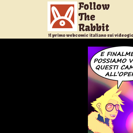
Follow
The
Rabbit
Il primo webcomic italiano sui videogi