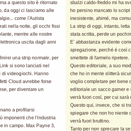
ima a questo sito è ritornato
sbalzi caldo-freddo mi ha sv
 da oggi ci lasciamo alle
ho persino mancato lo scrip
algie... come l'Autista
inesistente, ahimé, ma comu
i nella notte, gli occhi fissi
La strip di oggi, intanto, le
lante, mentre alle nostre
stata scritta, perde un pochin
ettronica uscita dagli anni
E' abbastanza evidente com
spiegazione, perché é così 
inirei una strip
normale
, per
smettete di farmelo ripetere.
Link si sono lanciati nel
Questo editoriale, a suo mod
i di videogiochi. Hanno
che ho in mente slitterà sic
ffetti Cloud avrebbe forse
voglio completare per bene q
ese, per diventare un
editoriale un sacco gamer e
verrà fuori così, per cui sarà 
Questo qui, invece, che si tr
nano a profilarsi
spiegare che non ho niente da
iù imponenti che l'Industria
verrà fuori bruttino.
ere in campo. Max Payne 3,
Tanto per non sprecare la set