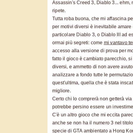
Assassin's Creed 3, Diablo 3... ehm,
ripete.
Tutta roba buona, che mi affascina pe
per motivi diversi è inevitabile amare
particolare Diablo 3, o Diablo III ad 
ormai più segreti: come
mi vantavo t
accesso alla versione di prova per mol
fatto il gioco è cambiato parecchio, si 
diversi, e ammetto di non avere avut
analizzare a fondo tutte le permutazio
quest'ultima, quella che è stata inscat
migliore.
Certo chi lo comprerà non getterà via
potrebbe persino essere un investiment
C'è un altro gioco che mi eccita pare
anche se non ha il numero 3 nel titol
specie di GTA ambientato a Hong Kon