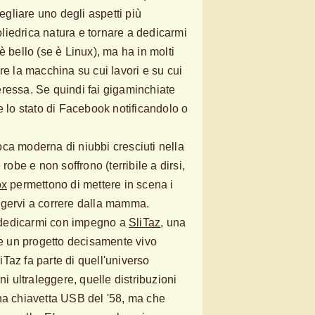
vegliare uno degli aspetti più
iedrica natura e tornare a dedicarmi
è bello (se è Linux), ma ha in molti
re la macchina su cui lavori e su cui
nteressa. Se quindi fai gigaminchiate
e lo stato di Facebook notificandolo o
ca moderna di niubbi cresciuti nella
 robe e non soffrono (terribile a dirsi,
ox
permettono di mettere in scena i
ngervi a correre dalla mamma.
dedicarmi con impegno a
SliTaz
, una
e e un progetto decisamente vivo
liTaz fa parte di quell'universo
ni ultraleggere, quelle distribuzioni
na chiavetta USB del '58, ma che