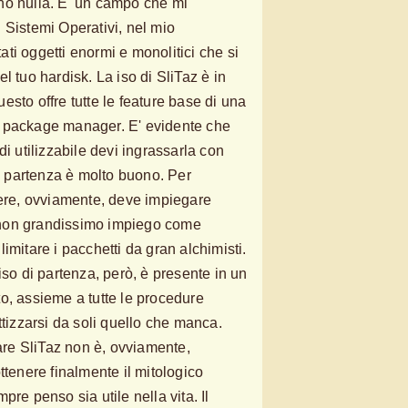
no nulla. E' un campo che mi
 Sistemi Operativi, nel mio
ti oggetti enormi e monolitici che si
l tuo hardisk. La iso di SliTaz è in
sto offre tutte le feature base di una
 package manager. E' evidente che
di utilizzabile devi ingrassarla con
di partenza è molto buono. Per
nere, ovviamente, deve impiegare
di non grandissimo impiego come
imitare i pacchetti da gran alchimisti.
iso di partenza, però, è presente in un
o, assieme a tutte le procedure
ttizzarsi da soli quello che manca.
iare SliTaz non è, ovviamente,
ttenere finalmente il mitologico
pre penso sia utile nella vita. Il