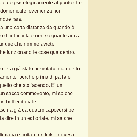
uotato psicologicamente al punto che
t domenicale, evenienza non
nque rara.
tta a una certa distanza da quando è
o di intuitività e non so quanto arriva.
unque che non ne avrete
che funzionano le cose qua dentro,
o, era già stato prenotato, ma quello
uramente, perché prima di parlare
uello che sto facendo. E' un
 un sacco commovente, mi sa che
un bell'editoriale.
ascina già da quattro capoversi per
 dire in un editoriale, mi sa che
timana e buttare un link, in questi