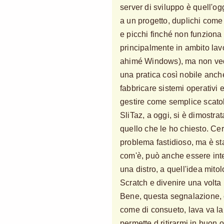
server di sviluppo è quell'og
a un progetto, duplichi come 
e picchi finché non funziona
principalmente in ambito lav
ahimé Windows), ma non ved
una pratica così nobile anch
fabbricare sistemi operativi 
gestire come semplice scatole
SliTaz, a oggi, si è dimostra
quello che le ho chiesto. Ce
problema fastidioso, ma è stat
com'è, può anche essere inte
una distro, a quell'idea mit
Scratch e divenire una volta
Bene, questa segnalazione, c
come di consueto, lava va la 
permette d ritirarmi in buon 