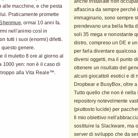
anche installate non occupa
to alle macchine, e che pesta
affascina da sempre perché i
ui. Praticamente promette
immaginario, sono sempre sta
Shenmue
, ormai 10 anni fa.
prendevano una bella fetta de
mi nell'animo così in
soli 35 mega e nonostante que
tutti i suoi (enormi) difetti.
distro, compreso un DE e un
i questo genere.
per farla diventare qualcosa 
 il muletto 8 ore al giorno al
diversi oggetti, ma il punto 
 1000 yen: non è il caso di
ottenere un risultato del ge
 troppo alla Vita Reale™.
alcuni giocattoli esotici e 
Dropbear e BusyBox, oltre a l
Tutto quello che non è nella 
repository notevolmente vast
(piuttosto lucide) per pacche
Il mio obiettivo nell'abbracc
sostituire la Slackware, ma o
server di sviluppo che da sem