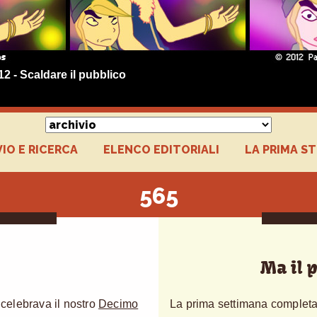
12 - Scaldare il pubblico
IO E RICERCA
ELENCO EDITORIALI
LA PRIMA S
565
Ma il 
celebrava il nostro
Decimo
La prima settimana completa 