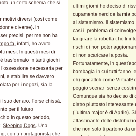
 noto un certo schema che si
ultimi giorni ho deciso di ris
cupamente nerd della mia pol
r motivi diversi (così come
al sistemismo. Il sistemismo 
 donne diverse). In
casi il problema di coinvolge
esser precisi, per me non ha
fai girare la robetta che ti i
empo fa
, infatti, ho avuto
rischi di non poter aggiornar
ti mesi. In questi mesi di
di non scaricare la posta.
è trasformato in tanti giochi
Fortunatamente, in quest'epo
o l'ossessione necessaria per
bambagia in cui tutti fanno le
ni, e stabilire se davvero
eh) giocattoli come
VirtualB
olata per i negozi, sia la
peggio scenari senza costri
Comunque sia ho deciso di 
 il suo denaro. Forse chissà,
distro piuttosto interessant
o per il futuro.
(l'ultima major è di Aprile). S
cchio in questo periodo,
affascinante delle distribuzio
o:
Sleeping Dogs
. Una
che non solo ti partono da u
g, con un protagonista che