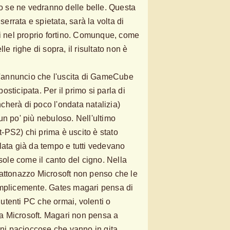
ro se ne vedranno delle belle. Questa
serrata e spietata, sarà la volta di
si nel proprio fortino. Comunque, come
le righe di sopra, il risultato non è
 l'annuncio che l'uscita di GameCube
sticipata. Per il primo si parla di
herà di poco l'ondata natalizia)
un po' più nebuloso. Nell'ultimo
PS2) chi prima è uscito è stato
lata già da tempo e tutti vedevano
le come il canto del cigno. Nella
l mattonazzo Microsoft non penso che le
emplicemente. Gates magari pensa di
i utenti PC che ormai, volenti o
lla Microsoft. Magari non pensa a
ani pacioccose che vanno in gita