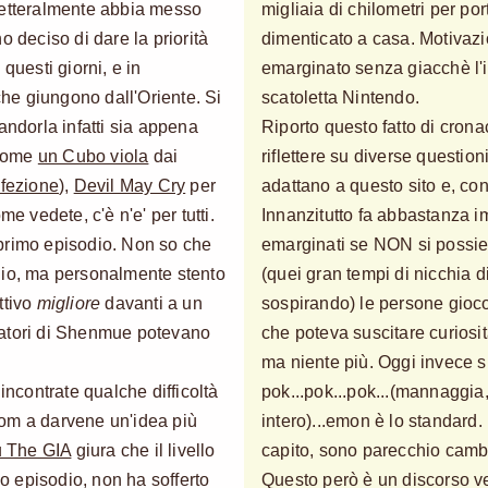
letteralmente abbia messo
migliaia di chilometri per por
o deciso di dare la priorità
dimenticato a casa. Motivazi
questi giorni, e in
emarginato senza giacchè l'i
 che giungono dall'Oriente. Si
scatoletta Nintendo.
andorla infatti sia appena
Riporto questo fatto di cron
 come
un Cubo viola
dai
riflettere su diverse questio
nfezione
),
Devil May Cry
per
adattano a questo sito e, co
vedete, c'è n'e' per tutti.
Innanzitutto fa abbastanza i
primo episodio. Non so che
emarginati se NON si possie
dio, ma personalmente stento
(quei gran tempi di nicchia di
ttivo
migliore
davanti a un
sospirando) le persone gioco
creatori di Shenmue potevano
che poteva suscitare curiosit
ma niente più. Oggi invece s
contrate qualche difficoltà
pok...pok...pok...(mannaggia, 
om a darvene un'idea più
intero)...emon è lo standard.
u The GIA
giura che il livello
capito, sono parecchio cambi
mo episodio, non ha sofferto
Questo però è un discorso ve