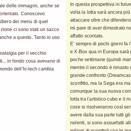
In questa prospettiva in futu
rale delle immagini, anche se
volta la lotta sarà ancora più 
sorientato. Conoscevo
attaccare oltre che difender
albero dei menu di quel
mi pare di aver dimostrato nel
izione ci sono stati un sacco
affatto scontato.
 anche a questo. Tanto io uso
E' sempre di pochi giorni fa
e X-Box qua in Europa sarà po
ostalgia per il vecchio
poche settimane (quindi manc
ti... in fondo cosa avevano di
mentre il secondo è rimasto 
 mondo dell'hi-tech cambia
grande confronto (Dreamcast-
sconfitto, ma la Sega era ma
comunque la sua nuova conso
lotta tra l'artistico cubo e i
cose si risolveranno così s
avere dalla sua parte tutti gl
nolenti, si sono assuefatti a
milioni di pupottoli con le m