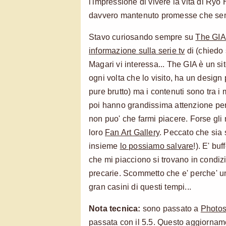
l'impressione di vivere la vita di Ryo
davvero mantenuto promesse che sem
Stavo curiosando sempre su
The GIA
informazione sulla serie tv
di (chiedo 
Magari vi interessa... The GIA è un si
ogni volta che lo visito, ha un desig
pure brutto) ma i contenuti sono tra i 
poi hanno grandissima attenzione per g
non puo' che farmi piacere. Forse gli
loro
Fan Art Gallery
. Peccato che sia 
insieme
lo possiamo salvare
!). E' bu
che mi piacciono si trovano in condi
precarie. Scommetto che e' perche' u
gran casini di questi tempi...
Nota tecnica:
sono passato a
Photos
passata con il 5.5. Questo aggiornam