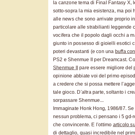
la canzone tema di Final Fantasy X, 
sotto-sopra la mia esistenza, ma poi h
alle news che sono arrivate proprio in 
particolare alle strabilianti leggende
vocifera che il popolo dagli occhi a m
giunto in possesso di gioielli esotici
poteri devastanti (e con una
buffa co
PS2 e Shenmue II per Dreamcast. Come 
Shenmue II
pare essere migliore del 
opinione abbiate voi del primo episo
a credere che si possa mettere l'agge
tale gioco. D'altra parte, soltanto i 
sorpassare Shenmue...
Immaginate Honk Hong, 1986/87. Se in
nessun problema, ci pensano i 5 gd-r
che convincente. E l'ottimo
articolo s
di dettaglio, quasi incredibile nel pri