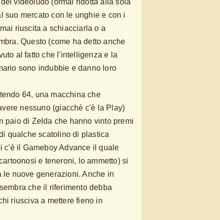
del videoludo (ormai ridotta alla sola
l suo mercato con le unghie e con i
mai riuscita a schiacciarla o a
 ombra. Questo (come ha detto anche
to al fatto che l'intelligenza e la
mario sono indubbie e danno loro
ntendo 64, una macchina che
vere nessuno (giacchè c'è la Play)
n paio di Zelda che hanno vinto premi
 di qualche scatolino di plastica
oi c'è il Gameboy Advance il quale
 cartoonosi e teneroni, lo ammetto) si
a le nuove generazioni. Anche in
 sembra che il riferimento debba
hi riusciva a mettere fieno in