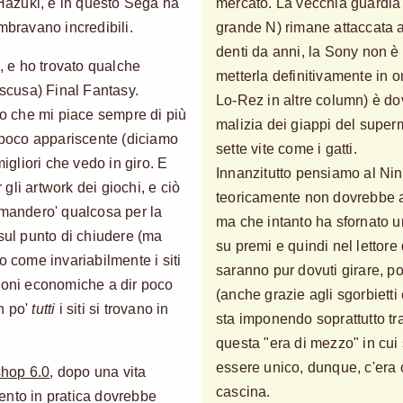
 Hazuki, e in questo Sega ha
mercato. La vecchia guardia 
bravano incredibili.
grande N) rimane attaccata a
denti da anni, la Sony non è 
, e ho trovato qualche
metterla definitivamente in
scusa) Final Fantasy.
Lo-Rez in altre column) è dovu
to che mi piace sempre di più
malizia dei giappi del super
n poco appariscente (diciamo
sette vite come i gatti.
migliori che vedo in giro. E
Innanzitutto pensiamo al Ni
li artwork dei giochi, e ciò
teoricamente non dovrebbe a
 mandero' qualcosa per la
ma che intanto ha sfornato u
sul punto di chiudere (ma
su premi e quindi nel lettore
ffo come invariabilmente i siti
saranno pur dovuti girare, p
zioni economiche a dir poco
(anche grazie agli sgorbietti
n po'
tutti
i siti si trovano in
sta imponendo soprattutto tr
questa "era di mezzo" in cui
essere unico, dunque, c'era c
hop 6.0
, dopo una vita
cascina.
ento in pratica dovrebbe