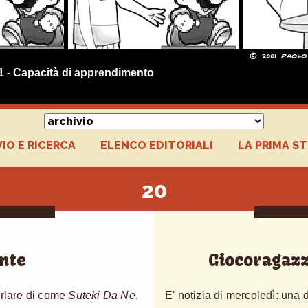
01 - Capacità di apprendimento
IO E RICERCA
ELENCO EDITORIALI
LA PRIMA S
20
nte
Giocoragazz
arlare di come
Suteki Da Ne
,
E' notizia di mercoledì: una