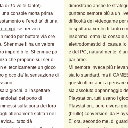
rla di
10
volte tanto!).
dimostrano anche le strategi
di una console morta prima
puntano sempre più a un live
testamento e l'eredita' di
una
difficoltà dei videogame per
 i tempi
: se per voi i
lo sputtanamento di tanto ci
un modo per buttare via ore
Insomma, ormai la console st
ive, Shenmue II ha un valore
elettrodomestici di casa allo 
ro imperdibile. Shenmue poi
e del PC, naturalmente, è un
cenza che propone sul serio
parlarne.
non e' tecnicamente un gioco
Mi sembra invece più rileva
ro gioco da' la sensazione di
sia lo standard, ma il GAMEB
essuno.
questi ultimi anni a pensare
sala giochi, all'aspettare
sia assoluto appannaggio del
pendolari del porto di
Playstation, tutti usano i gio
ommessi sulla porta dei loro
Playstation...pure diversi g
agli allenamenti solitari nel
(brutte) conversioni da Plays
vica... tutto dà
E' ora, secondo me, di guarda