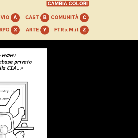
CAMBIA COLORI
IVIO
CAST
COMUNITÀ
+RPG
ARTE
FTR x M.it