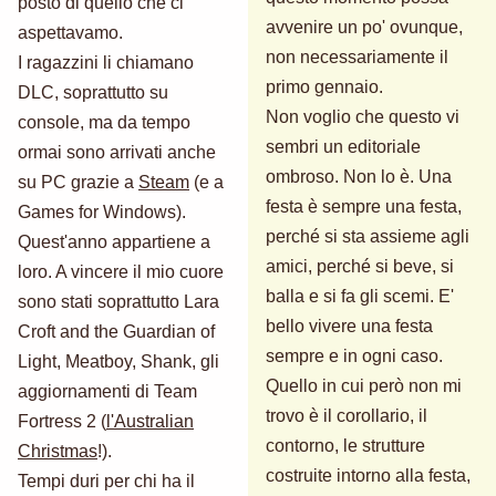
posto di quello che ci
avvenire un po' ovunque,
aspettavamo.
non necessariamente il
I ragazzini li chiamano
primo gennaio.
DLC, soprattutto su
Non voglio che questo vi
console, ma da tempo
sembri un editoriale
ormai sono arrivati anche
ombroso. Non lo è. Una
su PC grazie a
Steam
(e a
festa è sempre una festa,
Games for Windows).
perché si sta assieme agli
Quest'anno appartiene a
amici, perché si beve, si
loro. A vincere il mio cuore
balla e si fa gli scemi. E'
sono stati soprattutto Lara
bello vivere una festa
Croft and the Guardian of
sempre e in ogni caso.
Light, Meatboy, Shank, gli
Quello in cui però non mi
aggiornamenti di Team
trovo è il corollario, il
Fortress 2 (
l'Australian
contorno, le strutture
Christmas
!).
costruite intorno alla festa,
Tempi duri per chi ha il