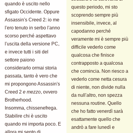
quando è uscito nello
questo periodo, mi sto
sfigato Occidente. Oppure
scoprendo sempre più
Assassin's Creed 2: io me
insensibile, invece, al
l'ero tenuto in serbo l'anno
capodanno perché
scorso perché aspettavo
veramente mi è sempre più
l'uscita della versione PC,
difficile vederlo come
e invece tutti i siti del
qualcosa che finisce
settore paiono
contrapposto a qualcosa
considerarlo ormai storia
che comincia. Non riesco a
passata, tanto è vero che
vederlo come netta cesura
mi propongono Assassin's
di niente, non divide nulla
Creed 2
e mezzo
, ovvero
da null'altro, non spezza
Brotherhood.
nessuna routine. Quello
Insomma, chissenefrega.
che ho fatto venerdì sarà
Stabilire chi è uscito
esattamente quello che
quando mi importa poco. E
andrò a fare lunedì e
allora mi sento di