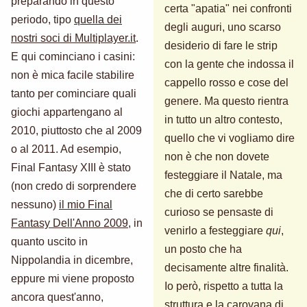
preparando in questo
certa "apatia" nei confronti
periodo, tipo
quella dei
degli auguri, uno scarso
nostri soci di Multiplayer.it
.
desiderio di fare le strip
E qui cominciano i casini:
con la gente che indossa il
non è mica facile stabilire
cappello rosso e cose del
tanto per cominciare quali
genere. Ma questo rientra
giochi appartengano al
in tutto un altro contesto,
2010, piuttosto che al 2009
quello che vi vogliamo dire
o al 2011. Ad esempio,
non è che non dovete
Final Fantasy XIII è stato
festeggiare il Natale, ma
(non credo di sorprendere
che di certo sarebbe
nessuno)
il mio Final
curioso se pensaste di
Fantasy Dell'Anno 2009
, in
venirlo a festeggiare
qui
,
quanto uscito in
un posto che ha
Nippolandia in dicembre,
decisamente altre finalità.
eppure mi viene proposto
Io però, rispetto a tutta la
ancora quest'anno,
struttura e la carovana di