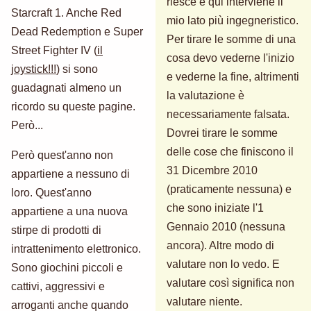
riesce e qui interviene il
Starcraft 1. Anche Red
mio lato più ingegneristico.
Dead Redemption e Super
Per tirare le somme di una
Street Fighter IV (
il
cosa devo vederne l'inizio
joystick!!!
) si sono
e vederne la fine, altrimenti
guadagnati almeno un
la valutazione è
ricordo su queste pagine.
necessariamente falsata.
Però...
Dovrei tirare le somme
delle cose che finiscono il
Però quest'anno non
31 Dicembre 2010
appartiene a nessuno di
(praticamente nessuna) e
loro. Quest'anno
che sono iniziate l'1
appartiene a una nuova
Gennaio 2010 (nessuna
stirpe di prodotti di
ancora). Altre modo di
intrattenimento elettronico.
valutare non lo vedo. E
Sono giochini piccoli e
valutare così significa non
cattivi, aggressivi e
valutare niente.
arroganti anche quando