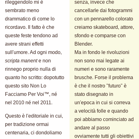
rileggendolo mi è
senza, invece che
sembrato meno
cancellarle dai fotogrammi
drammatico di come lo
con un pennarello colorato
ricordavo. Il fatto è che
creiamo skateboard, attore,
queste feste tendono ad
sfondo e comparse con
avere strani effetti
Blender.
sull'umore. Ad ogni modo,
Ma in fondo le rivoluzioni
scripta manent
e non
non sono mai legate ai
rinnego proprio nulla di
numeri e sono raramente
quanto ho scritto: dopotutto
brusche. Forse il problema
questo sito Non Lo
è che il nostro "futuro" è
Facciamo Per Voi™, né
stato disegnato in
nel 2010 né nel 2011.
un'epoca in cui si correva
a velocità folle e quando
Questo è l'editoriale in cui,
poi abbiamo cominciato ad
per tradizione ormai
andare al passo
centenaria, ci dondoliamo
ovviamente tutti gli obiettivi