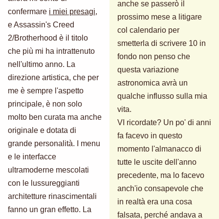
anche se passerò il
confermare
i miei presagi
,
prossimo mese a litigare
e Assassin's Creed
col calendario per
2/Brotherhood è il titolo
smetterla di scrivere 10 in
che più mi ha intrattenuto
fondo non penso che
nell'ultimo anno. La
questa variazione
direzione artistica, che per
astronomica avrà un
me è sempre l'aspetto
qualche influsso sulla mia
principale, è non solo
vita.
molto ben curata ma anche
VI ricordate? Un po' di anni
originale e dotata di
fa facevo in questo
grande personalità. I menu
momento l'almanacco di
e le interfacce
tutte le uscite dell'anno
ultramoderne mescolati
precedente, ma lo facevo
con le lussureggianti
anch'io consapevole che
architetture rinascimentali
in realtà era una cosa
fanno un gran effetto. La
falsata, perché andava a