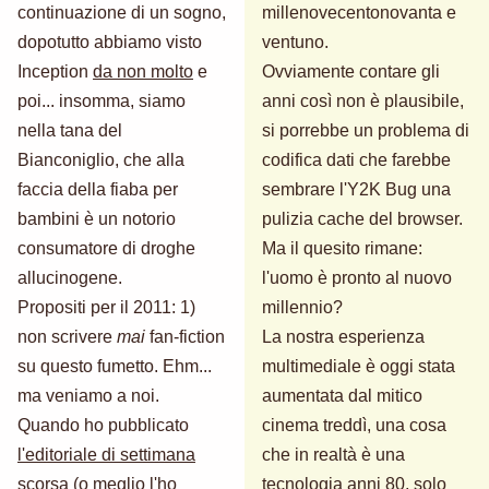
continuazione di un sogno,
millenovecentonovanta e
dopotutto abbiamo visto
ventuno.
Inception
da non molto
e
Ovviamente contare gli
poi... insomma, siamo
anni così non è plausibile,
nella tana del
si porrebbe un problema di
Bianconiglio, che alla
codifica dati che farebbe
faccia della fiaba per
sembrare l'Y2K Bug una
bambini è un notorio
pulizia cache del browser.
consumatore di droghe
Ma il quesito rimane:
allucinogene.
l'uomo è pronto al nuovo
Propositi per il 2011: 1)
millennio?
non scrivere
mai
fan-fiction
La nostra esperienza
su questo fumetto. Ehm...
multimediale è oggi stata
ma veniamo a noi.
aumentata dal mitico
Quando ho pubblicato
cinema treddì, una cosa
l'editoriale di settimana
che in realtà è una
scorsa
(o meglio l'ho
tecnologia anni 80, solo