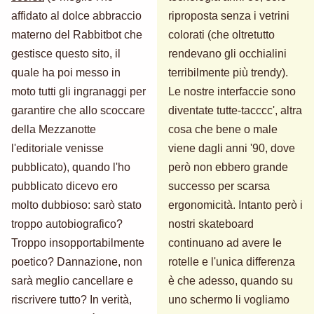
affidato al dolce abbraccio
riproposta senza i vetrini
materno del Rabbitbot che
colorati (che oltretutto
gestisce questo sito, il
rendevano gli occhialini
quale ha poi messo in
terribilmente più trendy).
moto tutti gli ingranaggi per
Le nostre interfaccie sono
garantire che allo scoccare
diventate tutte-tacccc', altra
della Mezzanotte
cosa che bene o male
l'editoriale venisse
viene dagli anni '90, dove
pubblicato), quando l'ho
però non ebbero grande
pubblicato dicevo ero
successo per scarsa
molto dubbioso: sarò stato
ergonomicità. Intanto però i
troppo autobiografico?
nostri skateboard
Troppo insopportabilmente
continuano ad avere le
poetico? Dannazione, non
rotelle e l'unica differenza
sarà meglio cancellare e
è che adesso, quando su
riscrivere tutto? In verità,
uno schermo li vogliamo