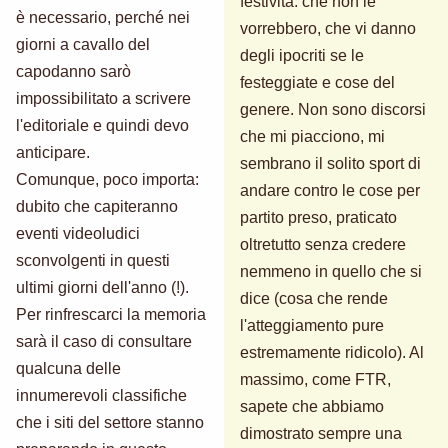
festività. che non le
è necessario, perché nei
vorrebbero, che vi danno
giorni a cavallo del
degli ipocriti se le
capodanno sarò
festeggiate e cose del
impossibilitato a scrivere
genere. Non sono discorsi
l'editoriale e quindi devo
che mi piacciono, mi
anticipare.
sembrano il solito sport di
Comunque, poco importa:
andare contro le cose per
dubito che capiteranno
partito preso, praticato
eventi videoludici
oltretutto senza credere
sconvolgenti in questi
nemmeno in quello che si
ultimi giorni dell'anno (!).
dice (cosa che rende
Per rinfrescarci la memoria
l'atteggiamento pure
sarà il caso di consultare
estremamente ridicolo). Al
qualcuna delle
massimo, come FTR,
innumerevoli classifiche
sapete che abbiamo
che i siti del settore stanno
dimostrato sempre una