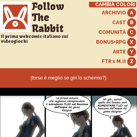
Follow
CAMBIA COLORI
ARCHIVIO
The
CAST
Rabbit
COMUNITÀ
Il primo webcomic italiano sui
videogiochi
BONUS+RPG
ARTE
FTR x M.it