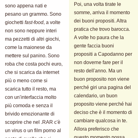
Poi, una volta tirate le
sono appena nati e
somme, arriva il momento
pesano un grammo. Sono
dei buoni propositi. Altra
giochetti
fast-food
, a volte
pratica che trovo barocca.
non sono neppure interi
A volte ho paura che la
ma pezzetti di altri giochi,
gente faccia buoni
come la maionese da
propositi a Capodanno per
mettere sul panino. Sono
non doverne fare per il
roba che costa pochi euro,
resto dell'anno. Ma un
che si scarica da internet
buon proposito non viene
più o meno come si
perché giri una pagina del
scarica tutto il resto, ma
calendario, un buon
con un'interfaccia molto
proposito viene perché hai
più comoda e senza il
deciso che è il momento di
brivido emozionante di
cambiare qualcosa in te.
scoprire che nel .RAR c'è
Allora preferisco che
un virus o un film porno al
questo momento possa