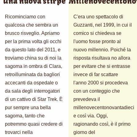
Una nuova stirpe
Millenovecentono
Ricominciamo con
C'era uno spettacolo di
qualcosa che sembra un
Guzzanti, nel 1999, in cui il
brusco risveglio. Apriamo
comico si chiedeva se
per la prima volta gli occhi
l'uomo fosse pronto al
da questo lato del 2011, e
nuovo millennio. Poiché la
troviamo china su di noi la
risposta risultava no allora
sagoma in ombra di Clara,
per evitare che si entrasse
retroilluminata da bagliori
invece di far scattare
accecanti da ospedale o
l'anno 2000 si procedeva
da sala degli interrogatori
con un conteggio che
di un cattivo di Star Trek. È
prevedeva il
pur sempre una bella
millenovecentonovantadieci
sagoma, tanto che
e così via. Oggi,
potremmo quasi credere di
ragionando così, è il primo
trovarci nella
giorno del