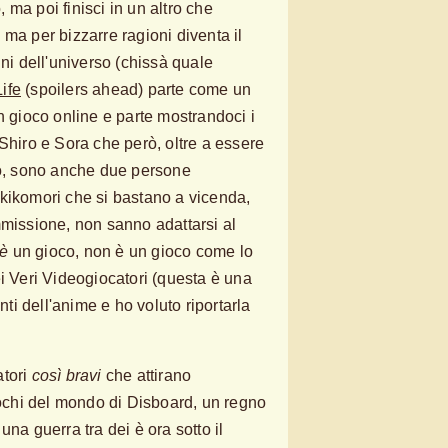
ma poi finisci in un altro che
ma per bizzarre ragioni diventa il
ini dell'universo (chissà quale
ife
(spoilers ahead) parte come un
n gioco online e parte mostrandoci i
Shiro e Sora che però, oltre a essere
do, sono anche due persone
kikomori che si bastano a vicenda,
mmissione, non sanno adattarsi al
 è
un gioco, non è un gioco come lo
ei Veri Videogiocatori (questa è una
anti dell'anime e ho voluto riportarla
atori
così bravi
che attirano
giochi del mondo di Disboard, un regno
una guerra tra dei è ora sotto il