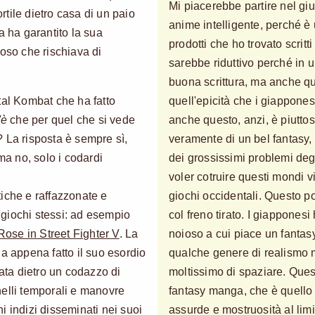
Mi piacerebbe partire nel g
tile dietro casa di un paio
anime intelligente, perché è 
a ha garantito la sua
prodotti che ho trovato scrit
ioso che rischiava di
sarebbe riduttivo perché in
buona scrittura, ma anche qu
tal Kombat che ha fatto
quell'epicità che i giappone
'è
che per quel che si vede
anche questo, anzi, è piuttost
 La risposta è sempre sì,
veramente di un bel fantasy,
ma no, solo i codardi
dei grossissimi problemi degli
voler cotruire questi mondi v
ntiche e raffazzonate e
giochi occidentali. Questo por
giochi stessi: ad esempio
col freno tirato. I giappones
Rose in Street Fighter V
. La
noioso a cui piace un fantas
i ha appena fatto il suo esordio
qualche genere di realismo
tata dietro un codazzo di
moltissimo di spaziare. Quest
nelli temporali e manovre
fantasy manga, che è quello f
i indizi disseminati nei suoi
assurde e mostruosità al li