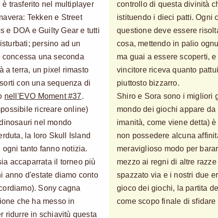
 trasferito nel multiplayer
controllo di questa divinità
mavera: Tekken e Street
istituendo i dieci patti. Ogni
 e DOA e Guilty Gear e tutti
questione deve essere risolt
isturbati; persino ad un
cosa, mettendo in palio ogn
ta concessa una seconda
ma guai a essere scoperti, e l
à a terra, un pixel rimasto
vincitore riceva quanto patt
e sorti con una sequenza di
piuttosto bizzarro.
go
nell'EVO Moment #37
.
Shiro e Sora sono i migliori
possibile ricreare online)
mondo dei giochi appare da 
 dinosauri nel mondo
imanità, come viene detta) è 
rduta, la loro Skull Island
non possedere alcuna affinit
 ogni tanto fanno notizia.
meraviglioso modo per barare
a accaparrata il torneo più
mezzo ai regni di altre razze 
ni anno d'estate diamo conto
spazzato via e i nostri due e
icordiamo). Sony cagna
gioco dei giochi, la partita d
zione che ha messo in
come scopo finale di sfidare
er ridurre in schiavitù questa