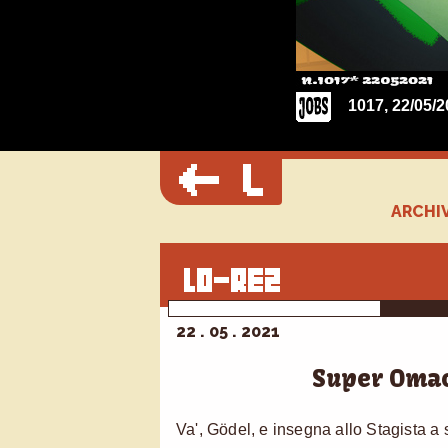
1017, 22/05/
ARCHIV
22 . 05 . 2021
Super Omac
Va', Gödel, e insegna allo Stagista a s