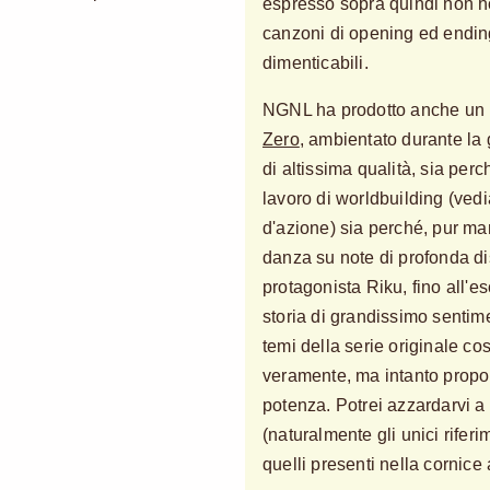
espresso sopra quindi non ho
canzoni di opening ed ending
dimenticabili.
NGNL ha prodotto anche un l
Zero
, ambientato durante la 
di altissima qualità, sia perc
lavoro di worldbuilding (vedi
d'azione) sia perché, pur man
danza su note di profonda di
protagonista Riku, fino all'es
storia di grandissimo sentime
temi della serie originale c
veramente, ma intanto propo
potenza. Potrei azzardarvi a
(naturalmente gli unici rifer
quelli presenti nella cornice a