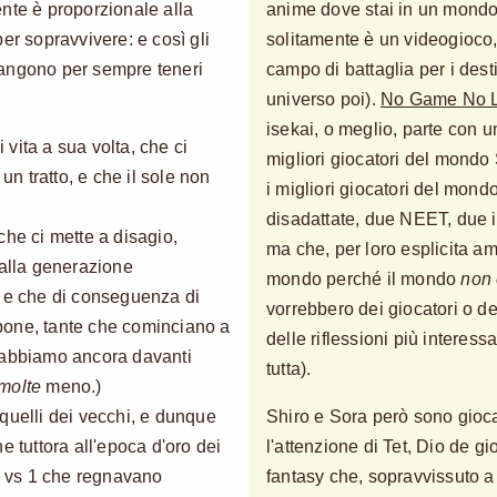
nte è proporzionale alla
anime dove stai in un mondo, 
er sopravvivere: e così gli
solitamente è un videogioco, 
mangono per sempre teneri
campo di battaglia per i dest
universo poi).
No Game No L
isekai, o meglio, parte con u
vita a sua volta, che ci
migliori giocatori del mondo 
un tratto, e che il sole non
i migliori giocatori del mon
disadattate, due NEET, due i
che ci mette a disagio,
ma che, per loro esplicita a
 alla generazione
mondo perché il mondo
non
, e che di conseguenza di
vorrebbero dei giocatori o d
pone, tante che cominciano a
delle riflessioni più interess
 abbiamo ancora davanti
tutta).
molte
meno.)
o quelli dei vecchi, e dunque
Shiro e Sora però sono gioc
e tuttora all'epoca d'oro dei
l'attenzione di Tet, Dio de 
 1 vs 1 che regnavano
fantasy che, sopravvissuto a 