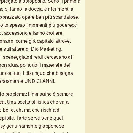
piegato a sproposito. Sono il primo a
he si fanno la doccia e riferimenti a
pprezzato opere ben più scandalose,
olto spesso i momenti più goderecci
, accessorio e fanno crollare
uonano, come già capitato altrove,
e sull'altare di Dio Marketing,
li sceneggiatori reali cercavano di
 non aiuta poi tutto il materiale del
ur con tutti i distinguo che bisogna
chiaratamente UNDICI ANNI.
lo problema: l'immagine è sempre
sa
. Una scelta stilistica che va a
 bello, eh, ma che rischia di
epibile, l'arte serve bene quel
ntasy genuinamente giapponese