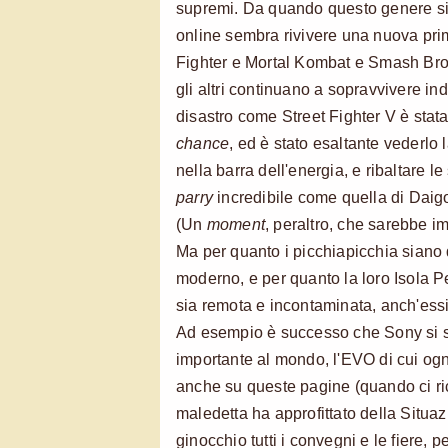
supremi. Da quando questo genere si è
online sembra rivivere una nuova pri
Fighter e Mortal Kombat e Smash Bros
gli altri continuano a sopravvivere ind
disastro come Street Fighter V è sta
chance
, ed è stato esaltante vederlo l
nella barra dell'energia, e ribaltare l
parry
incredibile come quella di Dai
(Un
moment
, peraltro, che sarebbe im
Ma per quanto i picchiapicchia siano
moderno, e per quanto la loro Isola Pe
sia remota e incontaminata, anch'essi
Ad esempio è successo che Sony si si
importante al mondo, l'EVO di cui og
anche su queste pagine (quando ci r
maledetta ha approfittato della Situa
ginocchio tutti i convegni e le fiere, p