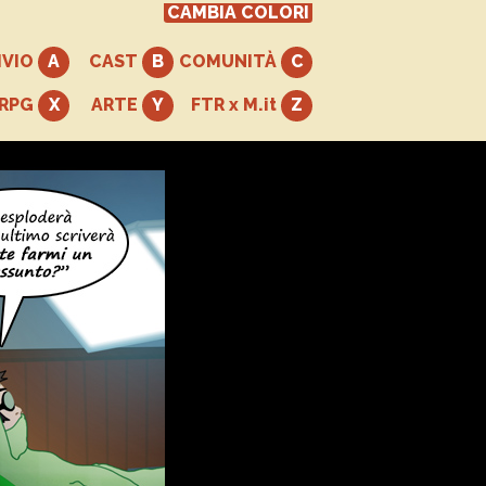
CAMBIA COLORI
IVIO
CAST
COMUNITÀ
+RPG
ARTE
FTR x M.it