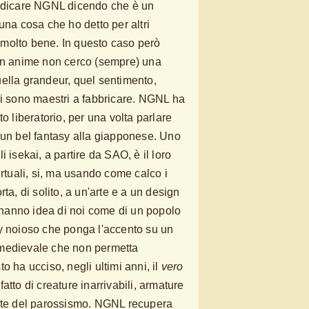
iudicare NGNL dicendo che è un
una cosa che ho detto per altri
ti molto bene. In questo caso però
 un anime non cerco (sempre) una
ella grandeur, quel sentimento,
si sono maestri a fabbricare. NGNL ha
o liberatorio, per una volta parlare
 un bel fantasy alla giapponese. Uno
 isekai, a partire da SAO, è il loro
irtuali, si, ma usando come calco i
ta, di solito, a un'arte e a un design
i hanno idea di noi come di un popolo
y noioso che ponga l'accento su un
 medievale che non permetta
o ha ucciso, negli ultimi anni, il
vero
atto di creature inarrivabili, armature
mite del parossismo. NGNL recupera