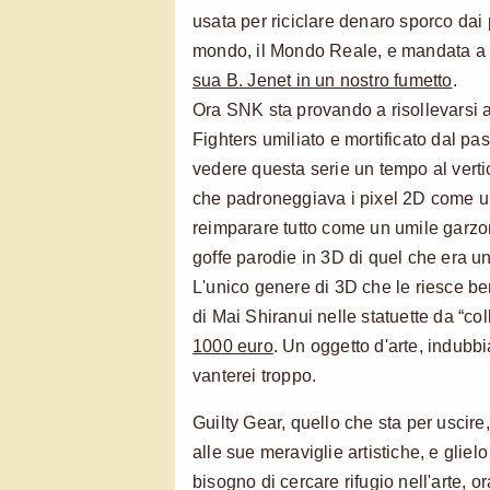
usata per riciclare denaro sporco dai
mondo, il Mondo Reale, e mandata a 
sua B. Jenet in un nostro fumetto
.
Ora SNK sta provando a risollevarsi a
Fighters umiliato e mortificato dal pas
vedere questa serie un tempo al verti
che padroneggiava i pixel 2D come un
reimparare tutto come un umile garzo
goffe parodie in 3D di quel che era u
L'unico genere di 3D che le riesce b
di Mai Shiranui nelle statuette da “co
1000 euro
. Un oggetto d'arte, indub
vanterei troppo.
Guilty Gear, quello che sta per uscir
alle sue meraviglie artistiche, e glie
bisogno di cercare rifugio nell'arte, o