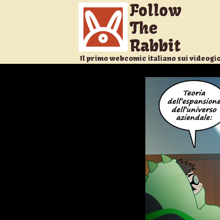
Follow
The
Rabbit
Il primo webcomic italiano sui videogi