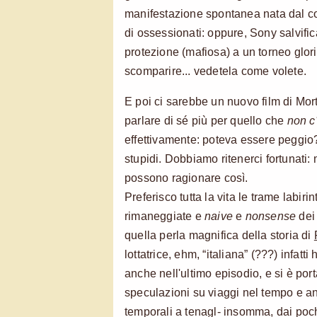
manifestazione spontanea nata dal cor
di ossessionati: oppure, Sony salvific
protezione (mafiosa) a un torneo glor
scomparire... vedetela come volete.
E poi ci sarebbe un nuovo film di Mor
parlare di sé più per quello che
non c
effettivamente: poteva essere peggio?
stupidi. Dobbiamo ritenerci fortunati: 
possono ragionare così.
Preferisco tutta la vita le trame labiri
rimaneggiate e
naive
e
nonsense
dei 
quella perla magnifica della storia di
lottatrice, ehm, “italiana” (???) infatt
anche nell'ultimo episodio, e si è por
speculazioni su viaggi nel tempo e a
temporali a tenagl- insomma, dai poch