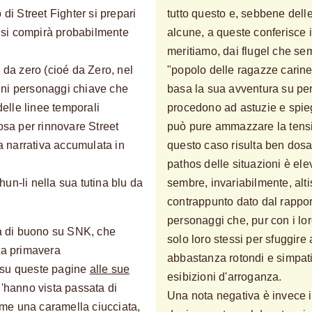
 di Street Fighter si prepari
tutto questo e, sebbene dell
si compirà probabilmente
alcune, a queste conferisce 
meritiamo, dai flugel che se
 da zero (cioé da Zero, nel
"popolo delle ragazze carine
uni personaggi chiave che
basa la sua avventura su per
lle linee temporali
procedono ad astuzie e spieg
osa per rinnovare Street
può pure ammazzare la tensi
ra narrativa accumulata in
questo caso risulta ben dosata
pathos delle situazioni è ele
un-li nella sua tutina blu da
sembre, invariabilmente, al
contrappunto dato dal rappor
personaggi che, pur con i loro
la di buono su SNK, che
solo loro stessi per sfuggire 
ta primavera
abbastanza rotondi e simpati
 su queste pagine
alle sue
esibizioni d'arroganza.
 l'hanno vista passata di
Una nota negativa è invece i
me una caramella ciucciata,