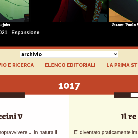
2021 - Espansione
IO E RICERCA
ELENCO EDITORIALI
LA PRIMA S
1017
cini V
Il re
opravvivere...! In natura il
E' diventato praticamente imp