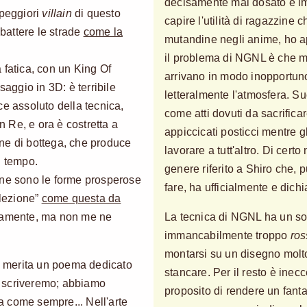
decisamente mal dosato e im
 peggiori
villain
di questo
capire l'utilità di ragazzine c
battere le strade
come la
mutandine negli anime, ho a
il problema di NGNL è che m
 fatica, con un King Of
arrivano in modo inopportuno
saggio in 3D: è terribile
letteralmente l'atmosfera. S
ce assoluto della tecnica,
come atti dovuti da sacrificar
 Re, e ora è costretta a
appiccicati posticci mentre g
ne di bottega, che produce
lavorare a tutt'altro. Di certo
n tempo.
genere riferito a Shiro che, p
ene sono le forme prosperose
fare, ha ufficialmente e di
llezione”
come questa da
biamente, ma non me ne
La tecnica di NGNL ha un so
immancabilmente troppo
ros
montarsi su un disegno molto
e, merita un poema dedicato
stancare. Per il resto è inecc
lo scriveremo; abbiamo
proposito di rendere un fa
ra come sempre... Nell'arte