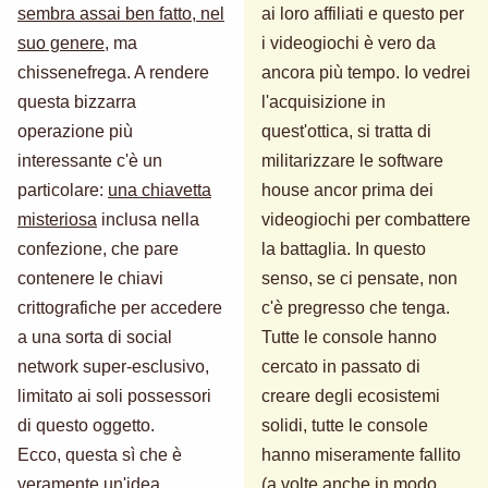
sembra assai ben fatto, nel
ai loro affiliati e questo per
suo genere
, ma
i videogiochi è vero da
chissenefrega. A rendere
ancora più tempo. Io vedrei
questa bizzarra
l'acquisizione in
operazione più
quest'ottica, si tratta di
interessante c'è un
militarizzare le software
particolare:
una chiavetta
house ancor prima dei
misteriosa
inclusa nella
videogiochi per combattere
confezione, che pare
la battaglia. In questo
contenere le chiavi
senso, se ci pensate, non
crittografiche per accedere
c'è pregresso che tenga.
a una sorta di social
Tutte le console hanno
network super-esclusivo,
cercato in passato di
limitato ai soli possessori
creare degli ecosistemi
di questo oggetto.
solidi, tutte le console
Ecco, questa sì che è
hanno miseramente fallito
veramente un'idea
(a volte anche in modo