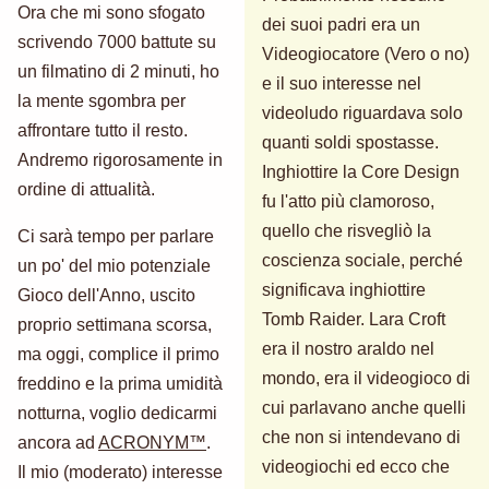
Ora che mi sono sfogato
dei suoi padri era un
scrivendo 7000 battute su
Videogiocatore (Vero o no)
un filmatino di 2 minuti, ho
e il suo interesse nel
la mente sgombra per
videoludo riguardava solo
affrontare tutto il resto.
quanti soldi spostasse.
Andremo rigorosamente in
Inghiottire la Core Design
ordine di attualità.
fu l'atto più clamoroso,
quello che risvegliò la
Ci sarà tempo per parlare
coscienza sociale, perché
un po' del mio potenziale
significava inghiottire
Gioco dell'Anno, uscito
Tomb Raider. Lara Croft
proprio settimana scorsa,
era il nostro araldo nel
ma oggi, complice il primo
mondo, era il videogioco di
freddino e la prima umidità
cui parlavano anche quelli
notturna, voglio dedicarmi
che non si intendevano di
ancora ad
ACRONYM™
.
videogiochi ed ecco che
Il mio (moderato) interesse