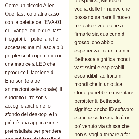
prospettiva, Microsoft
Come un piccolo Alien.
voglia delle IP nuove che
Quei tasti colorati a caso
possano trainare il nuovo
con la palette dell'EVA-01
mercato e vuole che a
di Evangelion, e quei tasti
firmarle sia qualcuno di
illeggibili, li potrei anche
grosso, che abbia
accettare: ma mi lascia più
esperienza in certi campi.
perplesso il coperchio con
Bethesda significa mondi
una matrice a LED che
vastissimi e esplorabili,
riproduce il faccione di
espandibili ad libitum,
Errolson (e altre
mondi che in un'ottica
animazioni selezionate). Il
cloud potrebbero diventare
suddetto Errolson vi
persistenti, Bethesda
accoglie anche nello
significa anche iD software
sfondo del desktop, e in
e anche se lo smalto è un
più c'è una applicazione
po' venuto via chissà che
preinstallata per prendere
non si voglia tornare a far