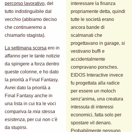
percorso lavorativo
, del
interessare la finanza
tutto indistinguibile dal
propriamente detta, quindi
vecchio (abbiamo deciso
tutte le società erano
che continueremo a
ancora bande di
chiamarlo stagista).
scalmanati che
progettavano in garage, si
La settimana scorsa
ero in
vestivano buffi e
affanno per le tante notizie
accidentalmente
da spingere a forza dentro
compravano porsches.
queste colonne, e ho dato
EIDOS Interactive invece
la priorità a Final Fantasy.
fu progettata alla radice
Avrei dato la priorità a
per essere un moloch
Final Fantasy anche in
senz'anima, una creatura
una lista in cui tra le voci
intessuta di interessi
compariva
la mia stessa
economici, fatta solo per
esistenza
, per cui non c'è
spostare vil denaro.
da stupirsi.
Probabilmente nessuno