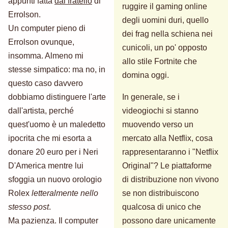
appunti fatta
dal fratello
di
ruggire il gaming online
Errolson.
degli uomini duri, quello
Un computer pieno di
dei frag nella schiena nei
Errolson ovunque,
cunicoli, un po' opposto
insomma. Almeno mi
allo stile Fortnite che
stesse simpatico: ma no, in
domina oggi.
questo caso davvero
dobbiamo distinguere l'arte
In generale, se i
dall'artista, perché
videogiochi si stanno
quest'uomo è un maledetto
muovendo verso un
ipocrita che mi esorta a
mercato alla Netflix, cosa
donare 20 euro per i Neri
rappresentaranno i "Netflix
D'America mentre lui
Original"? Le piattaforme
sfoggia un nuovo orologio
di distribuzione non vivono
Rolex
letteralmente nello
se non distribuiscono
stesso post
.
qualcosa di unico che
Ma pazienza. Il computer
possono dare unicamente