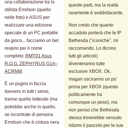
una collaborazione tra lo
queste parti, ma la realtà
stilista Errolson (quello
raramente è soddisfacente.
nelle foto) e ASUS per
realizzare una edizione
Non credo che quanto
speciale di un PC portatile
accaduto porterà che le IP
da gioco... facciamo un bel
Bethesda ("iconiche", mi
respiro per il nome
raccomando. Lo dicono
completo:
RMT01 Asus
tutti gli articoli)
R.O.G. ZEPHYRUS G14–
diventeranno tutte
ACRNM
.
esclusive XBOX. Ok,
magari usciranno un po'
È un pugno in faccia
prima per XBOX (questo
davvero in tutti i sensi,
politicamente ha
tranne quello letterale (ma
comunque un peso), ma
potrebbe anche in quello,
non penso che Bethesda
se incontrate di persona
stessa troverebbe sensato
Errolson che è cintura nera
ridurre il pascolo per le sue