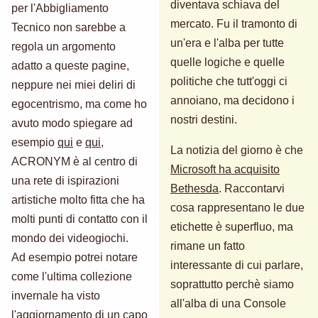
diventava schiava del
per l'Abbigliamento
mercato. Fu il tramonto di
Tecnico non sarebbe a
un'era e l'alba per tutte
regola un argomento
quelle logiche e quelle
adatto a queste pagine,
politiche che tutt'oggi ci
neppure nei miei deliri di
annoiano, ma decidono i
egocentrismo, ma come ho
nostri destini.
avuto modo spiegare ad
esempio
qui
e
qui
,
La notizia del giorno è che
ACRONYM è al centro di
Microsoft ha acquisito
una rete di ispirazioni
Bethesda
. Raccontarvi
artistiche molto fitta che ha
cosa rappresentano le due
molti punti di contatto con il
etichette è superfluo, ma
mondo dei videogiochi.
rimane un fatto
Ad esempio potrei notare
interessante di cui parlare,
come l'ultima collezione
soprattutto perchè siamo
invernale ha visto
all'alba di una Console
l'aggiornamento di un capo