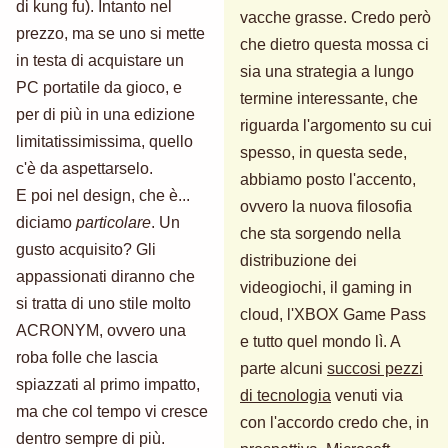
di kung fu). Intanto nel
vacche grasse. Credo però
prezzo, ma se uno si mette
che dietro questa mossa ci
in testa di acquistare un
sia una strategia a lungo
PC portatile da gioco, e
termine interessante, che
per di più in una edizione
riguarda l'argomento su cui
limitatissimissima, quello
spesso, in questa sede,
c'è da aspettarselo.
abbiamo posto l'accento,
E poi nel design, che è...
ovvero la nuova filosofia
diciamo
particolare
. Un
che sta sorgendo nella
gusto acquisito? Gli
distribuzione dei
appassionati diranno che
videogiochi, il gaming in
si tratta di uno stile molto
cloud, l'XBOX Game Pass
ACRONYM, ovvero una
e tutto quel mondo lì. A
roba folle che lascia
parte alcuni
succosi pezzi
spiazzati al primo impatto,
di tecnologia
venuti via
ma che col tempo vi cresce
con l'accordo credo che, in
dentro sempre di più.