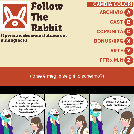
Follow
CAMBIA COLORI
ARCHIVIO
The
CAST
Rabbit
COMUNITÀ
Il primo webcomic italiano sui
videogiochi
BONUS+RPG
ARTE
FTR x M.it