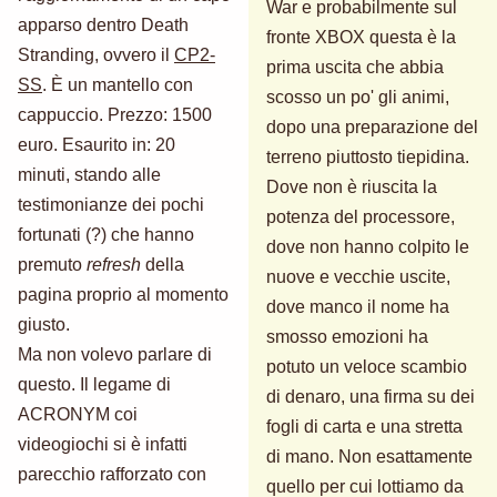
War e probabilmente sul
apparso dentro Death
fronte XBOX questa è la
Stranding, ovvero il
CP2-
prima uscita che abbia
SS
. È un mantello con
scosso un po' gli animi,
cappuccio. Prezzo: 1500
dopo una preparazione del
euro. Esaurito in: 20
terreno piuttosto tiepidina.
minuti, stando alle
Dove non è riuscita la
testimonianze dei pochi
potenza del processore,
fortunati (?) che hanno
dove non hanno colpito le
premuto
refresh
della
nuove e vecchie uscite,
pagina proprio al momento
dove manco il nome ha
giusto.
smosso emozioni ha
Ma non volevo parlare di
potuto un veloce scambio
questo. Il legame di
di denaro, una firma su dei
ACRONYM coi
fogli di carta e una stretta
videogiochi si è infatti
di mano. Non esattamente
parecchio rafforzato con
quello per cui lottiamo da