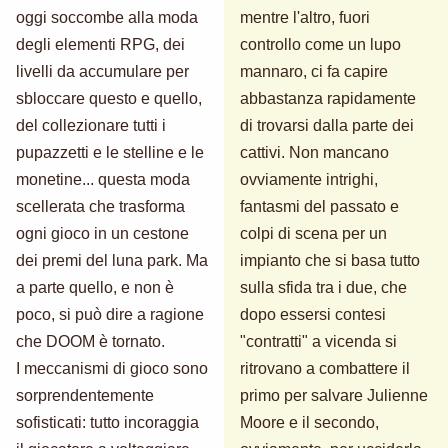
oggi soccombe alla moda
mentre l'altro, fuori
degli elementi RPG, dei
controllo come un lupo
livelli da accumulare per
mannaro, ci fa capire
sbloccare questo e quello,
abbastanza rapidamente
del collezionare tutti i
di trovarsi dalla parte dei
pupazzetti e le stelline e le
cattivi. Non mancano
monetine... questa moda
ovviamente intrighi,
scellerata che trasforma
fantasmi del passato e
ogni gioco in un cestone
colpi di scena per un
dei premi del luna park. Ma
impianto che si basa tutto
a parte quello, e non è
sulla sfida tra i due, che
poco, si può dire a ragione
dopo essersi contesi
che DOOM è tornato.
"contratti" a vicenda si
I meccanismi di gioco sono
ritrovano a combattere il
sorprendentemente
primo per salvare Julienne
sofisticati: tutto incoraggia
Moore e il secondo,