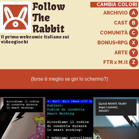
Follow
CAMBIA COLORI
ARCHIVIO
The
CAST
Rabbit
COMUNITÀ
Il primo webcomic italiano sui
videogiochi
BONUS+RPG
ARTE
FTR x M.it