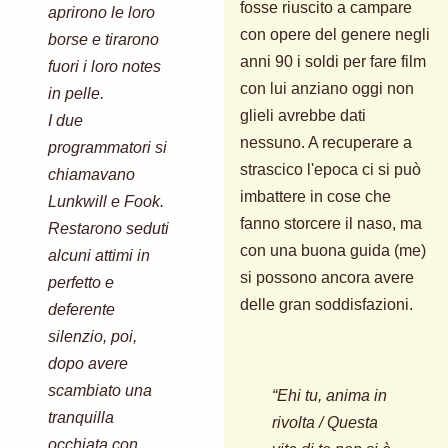
fosse riuscito a campare
aprirono le loro
con opere del genere negli
borse e tirarono
anni 90 i soldi per fare film
fuori i loro notes
con lui anziano oggi non
in pelle.
glieli avrebbe dati
I due
nessuno. A recuperare a
programmatori si
strascico l'epoca ci si può
chiamavano
imbattere in cose che
Lunkwill e Fook.
fanno storcere il naso, ma
Restarono seduti
con una buona guida (me)
alcuni attimi in
si possono ancora avere
perfetto e
delle gran soddisfazioni.
deferente
silenzio, poi,
dopo avere
scambiato una
“Ehi tu, anima in
tranquilla
rivolta / Questa
occhiata con