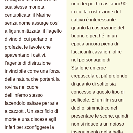
uno dei pochi casi anni 90
sua stessa moneta,
in cui la costruzione del
centuplicata: il Marine
cattivo è interessante
senza nome assurge così
quanto la costruzione del
a figura mitizzata, il flagello
buono e perché, in un
divino di cui parlano le
epoca ancora piena di
profezie, le favole che
luccicanti cavalieri, offre
spaventano i cattivi,
nel personaggio di
l'agente di distruzione
Stallone un eroe
invincibile come una forza
crepuscolare, più profondo
della natura che porterà la
di quanto di solito sia
rovina nel cuore
concesso a questo tipo di
dell'Inferno stesso
pellicole. E' un film su un
facendolo saltare per aria
duello, simmetrico nel
a cazzotti. Un sacrificio di
presentare le scene, quindi
morte e una discesa agli
non si riduce a un noioso
inferi per sconfiggere la
inseguimento della bella