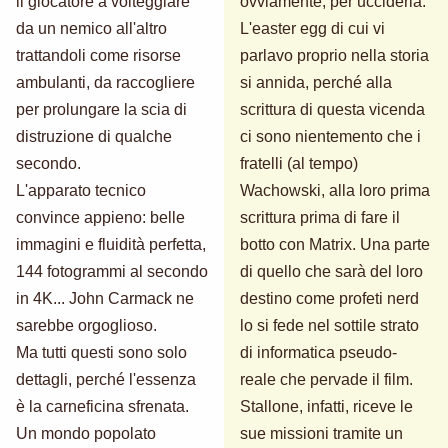
il giocatore a volteggiare
ovviamente, per ucciderla.
da un nemico all'altro
L'easter egg di cui vi
trattandoli come risorse
parlavo proprio nella storia
ambulanti, da raccogliere
si annida, perché alla
per prolungare la scia di
scrittura di questa vicenda
distruzione di qualche
ci sono nientemento che i
secondo.
fratelli (al tempo)
L'apparato tecnico
Wachowski, alla loro prima
convince appieno: belle
scrittura prima di fare il
immagini e fluidità perfetta,
botto con Matrix. Una parte
144 fotogrammi al secondo
di quello che sarà del loro
in 4K... John Carmack ne
destino come profeti nerd
sarebbe orgoglioso.
lo si fede nel sottile strato
Ma tutti questi sono solo
di informatica pseudo-
dettagli, perché l'essenza
reale che pervade il film.
è la carneficina sfrenata.
Stallone, infatti, riceve le
Un mondo popolato
sue missioni tramite un