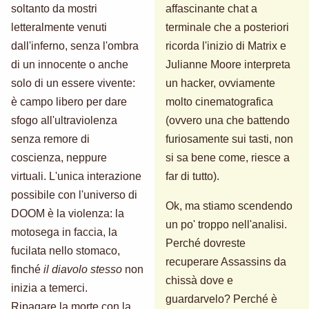
soltanto da mostri
affascinante chat a
letteralmente venuti
terminale che a posteriori
dall'inferno, senza l'ombra
ricorda l'inizio di Matrix e
di un innocente o anche
Julianne Moore interpreta
solo di un essere vivente:
un hacker, ovviamente
è campo libero per dare
molto cinematografica
sfogo all'ultraviolenza
(ovvero una che battendo
senza remore di
furiosamente sui tasti, non
coscienza, neppure
si sa bene come, riesce a
virtuali. L'unica interazione
far di tutto).
possibile con l'universo di
Ok, ma stiamo scendendo
DOOM è la violenza: la
un po' troppo nell'analisi.
motosega in faccia, la
Perché dovreste
fucilata nello stomaco,
recuperare Assassins da
finché
il diavolo stesso
non
chissà dove e
inizia a temerci.
guardarvelo? Perché è
Ripagare la morte con la