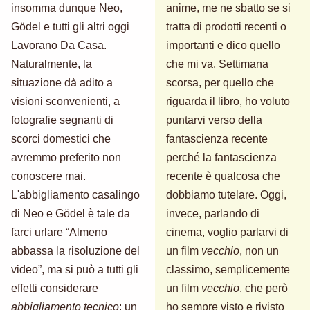
insomma dunque Neo,
anime, me ne sbatto se si
Gödel e tutti gli altri oggi
tratta di prodotti recenti o
Lavorano Da Casa.
importanti e dico quello
Naturalmente, la
che mi va. Settimana
situazione dà adito a
scorsa, per quello che
visioni sconvenienti, a
riguarda il libro, ho voluto
fotografie segnanti di
puntarvi verso della
scorci domestici che
fantascienza recente
avremmo preferito non
perché la fantascienza
conoscere mai.
recente è qualcosa che
L'abbigliamento casalingo
dobbiamo tutelare. Oggi,
di Neo e Gödel è tale da
invece, parlando di
farci urlare “Almeno
cinema, voglio parlarvi di
abbassa la risoluzione del
un film
vecchio
, non un
video”, ma si può a tutti gli
classimo, semplicemente
effetti considerare
un film
vecchio
, che però
abbigliamento tecnico
: un
ho sempre visto e rivisto