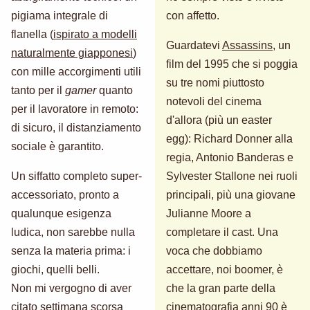
pigiama integrale di
con affetto.
flanella (
ispirato a modelli
Guardatevi
Assassins
, un
naturalmente giapponesi
)
film del 1995 che si poggia
con mille accorgimenti utili
su tre nomi piuttosto
tanto per il
gamer
quanto
notevoli del cinema
per il lavoratore in remoto:
d'allora (più un easter
di sicuro, il distanziamento
egg): Richard Donner alla
sociale è garantito.
regia, Antonio Banderas e
Un siffatto completo super-
Sylvester Stallone nei ruoli
accessoriato, pronto a
principali, più una giovane
qualunque esigenza
Julianne Moore a
ludica, non sarebbe nulla
completare il cast. Una
senza la materia prima: i
voca che dobbiamo
giochi, quelli belli.
accettare, noi boomer, è
Non mi vergogno di aver
che la gran parte della
citato settimana scorsa
cinematografia anni 90 è