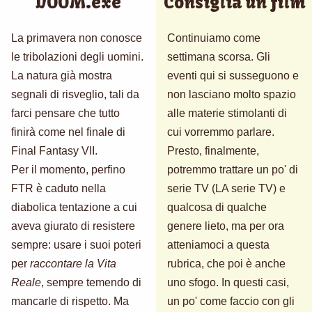
DOOM.exe
Consiglia un film
La primavera non conosce
Continuiamo come
le tribolazioni degli uomini.
settimana scorsa. Gli
La natura già mostra
eventi qui si susseguono e
segnali di risveglio, tali da
non lasciano molto spazio
farci pensare che tutto
alle materie stimolanti di
finirà come nel finale di
cui vorremmo parlare.
Final Fantasy VII.
Presto, finalmente,
Per il momento, perfino
potremmo trattare un po' di
FTR è caduto nella
serie TV (LA serie TV) e
diabolica tentazione a cui
qualcosa di qualche
aveva giurato di resistere
genere lieto, ma per ora
sempre: usare i suoi poteri
atteniamoci a questa
per
raccontare la Vita
rubrica, che poi è anche
Reale
, sempre temendo di
uno sfogo. In questi casi,
mancarle di rispetto. Ma
un po' come faccio con gli