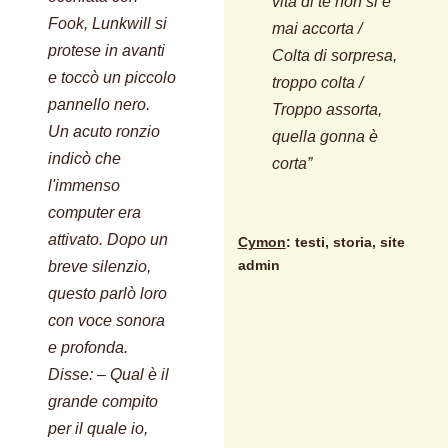
vita di te non si è
Fook, Lunkwill si
mai accorta /
protese in avanti
Colta di sorpresa,
e toccò un piccolo
troppo colta /
pannello nero.
Troppo assorta,
Un acuto ronzio
quella gonna è
indicò che
corta”
l'immenso
computer era
attivato. Dopo un
Cymon
: testi, storia, site
breve silenzio,
admin
questo parlò loro
con voce sonora
e profonda.
Disse: – Qual è il
grande compito
per il quale io,