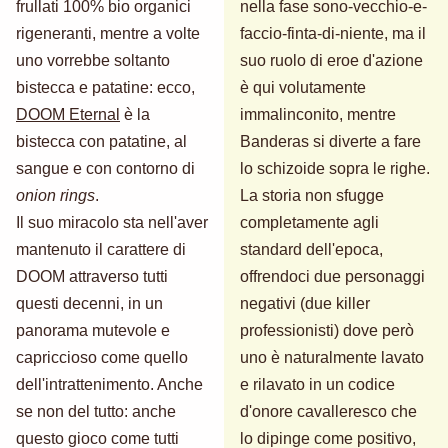
frullati 100% bio organici
nella fase sono-vecchio-e-
rigeneranti, mentre a volte
faccio-finta-di-niente, ma il
uno vorrebbe soltanto
suo ruolo di eroe d'azione
bistecca e patatine: ecco,
è qui volutamente
DOOM Eternal
è la
immalinconito, mentre
bistecca con patatine, al
Banderas si diverte a fare
sangue e con contorno di
lo schizoide sopra le righe.
onion rings
.
La storia non sfugge
Il suo miracolo sta nell'aver
completamente agli
mantenuto il carattere di
standard dell'epoca,
DOOM attraverso tutti
offrendoci due personaggi
questi decenni, in un
negativi (due killer
panorama mutevole e
professionisti) dove però
capriccioso come quello
uno è naturalmente lavato
dell'intrattenimento. Anche
e rilavato in un codice
se non del tutto: anche
d'onore cavalleresco che
questo gioco come tutti
lo dipinge come positivo,