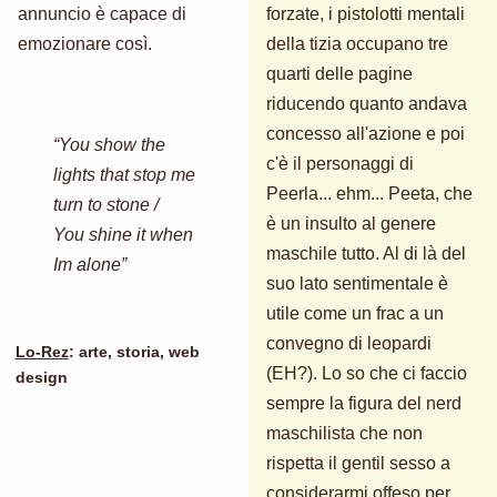
annuncio è capace di
forzate, i pistolotti mentali
emozionare così.
della tizia occupano tre
quarti delle pagine
riducendo quanto andava
concesso all'azione e poi
“You show the
c'è il personaggi di
lights that stop me
Peerla... ehm... Peeta, che
turn to stone /
è un insulto al genere
You shine it when
maschile tutto. Al di là del
Im alone”
suo lato sentimentale è
utile come un frac a un
convegno di leopardi
Lo-Rez
: arte, storia, web
(EH?). Lo so che ci faccio
design
sempre la figura del nerd
maschilista che non
rispetta il gentil sesso a
considerarmi offeso per