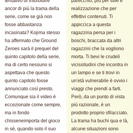
tentativo di intorbidire
parecchio, più per stile e
ancor di più la trama della
realizzazione che per
serie, come se già non
effettivi contenuti. Ti
fosse abbastanza
appiccica a questa
incasinata? Kojima stesso
ragazzina persa per i
ha affermato che Ground
boschi, braccata da altri
Zeroes sarà il prequel del
ragazzini che la vogliono
quinto capitolo della serie,
morta. Ti bevi le crudeli
ma di certo nessuno si
vicissitudini che incontra in
aspettava che questo
un lampo e se ti trovi in
quinto capitolo fosse
un'età vulnerabile è ovvio i
annunciato così presto.
viaggi che prendi a farti.
Comunque sia il video è
Però, da un punto di vista
eccezionale come sempre,
più razionale, è un
ma in fondo
prodotto proprio sfilacciato.
chisseneimporta del gioco
La trama ha buchi qua e là,
in sé, quando solo il suo
alcune situazioni sono