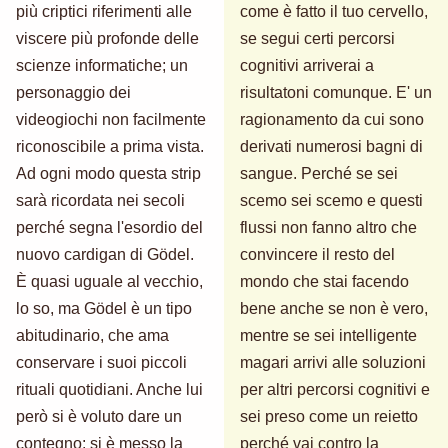
più criptici riferimenti alle
come è fatto il tuo cervello,
viscere più profonde delle
se segui certi percorsi
scienze informatiche; un
cognitivi arriverai a
personaggio dei
risultatoni comunque. E' un
videogiochi non facilmente
ragionamento da cui sono
riconoscibile a prima vista.
derivati numerosi bagni di
Ad ogni modo questa strip
sangue. Perché se sei
sarà ricordata nei secoli
scemo sei scemo e questi
perché segna l'esordio del
flussi non fanno altro che
nuovo cardigan di Gödel.
convincere il resto del
È quasi uguale al vecchio,
mondo che stai facendo
lo so, ma Gödel è un tipo
bene anche se non è vero,
abitudinario, che ama
mentre se sei intelligente
conservare i suoi piccoli
magari arrivi alle soluzioni
rituali quotidiani. Anche lui
per altri percorsi cognitivi e
però si è voluto dare un
sei preso come un reietto
contegno: si è messo la
perché vai contro la