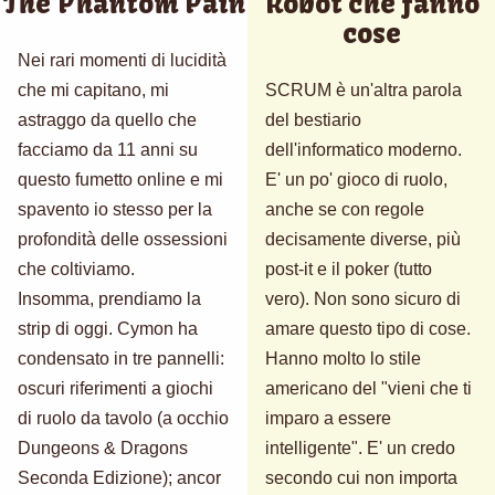
The Phantom Pain
Robot che fanno
cose
Nei rari momenti di lucidità
che mi capitano, mi
SCRUM è un'altra parola
astraggo da quello che
del bestiario
facciamo da 11 anni su
dell'informatico moderno.
questo fumetto online e mi
E' un po' gioco di ruolo,
spavento io stesso per la
anche se con regole
profondità delle ossessioni
decisamente diverse, più
che coltiviamo.
post-it e il poker (tutto
Insomma, prendiamo la
vero). Non sono sicuro di
strip di oggi. Cymon ha
amare questo tipo di cose.
condensato in tre pannelli:
Hanno molto lo stile
oscuri riferimenti a giochi
americano del "vieni che ti
di ruolo da tavolo (a occhio
imparo a essere
Dungeons & Dragons
intelligente". E' un credo
Seconda Edizione); ancor
secondo cui non importa