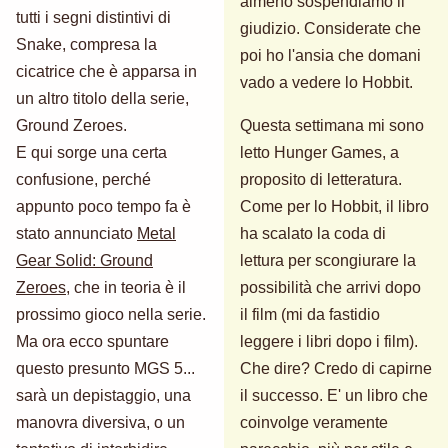
almeno sospendiamo il
tutti i segni distintivi di
giudizio. Considerate che
Snake, compresa la
poi ho l'ansia che domani
cicatrice che è apparsa in
vado a vedere lo Hobbit.
un altro titolo della serie,
Ground Zeroes.
Questa settimana mi sono
E qui sorge una certa
letto Hunger Games, a
confusione, perché
proposito di letteratura.
appunto poco tempo fa è
Come per lo Hobbit, il libro
stato annunciato
Metal
ha scalato la coda di
Gear Solid: Ground
lettura per scongiurare la
Zeroes
, che in teoria è il
possibilità che arrivi dopo
prossimo gioco nella serie.
il film (mi da fastidio
Ma ora ecco spuntare
leggere i libri dopo i film).
questo presunto MGS 5...
Che dire? Credo di capirne
sarà un depistaggio, una
il successo. E' un libro che
manovra diversiva, o un
coinvolge veramente