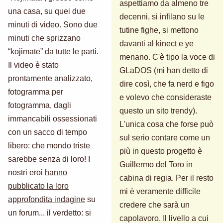
aspettiamo da almeno tre
una casa, su quei due
decenni, si infilano su le
minuti di video. Sono due
tutine fighe, si mettono
minuti che sprizzano
davanti al kinect e ye
“kojimate” da tutte le parti.
menano. C'è tipo la voce di
Il video è stato
GLaDOS (mi han detto di
prontamente analizzato,
dire così, che fa nerd e figo
fotogramma per
e volevo che consideraste
fotogramma, dagli
questo un sito trendy).
immancabili ossessionati
L'unica cosa che forse può
con un sacco di tempo
sul serio contare come un
libero: che mondo triste
più in questo progetto è
sarebbe senza di loro! I
Guillermo del Toro in
nostri eroi
hanno
cabina di regia. Per il resto
pubblicato la loro
mi è veramente difficile
approfondita indagine
su
credere che sarà un
un forum... il verdetto: si
capolavoro. Il livello a cui