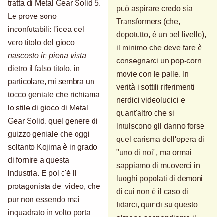
tratta di Metal Gear Solid 5.
può aspirare credo sia
Le prove sono
Transformers (che,
inconfutabili: l'idea del
dopotutto, è un bel livello),
vero titolo del gioco
il minimo che deve fare è
nascosto in piena vista
consegnarci un pop-corn
dietro il falso titolo, in
movie con le palle. In
particolare, mi sembra un
verità i sottili riferimenti
tocco geniale che richiama
nerdici videoludici e
lo stile di gioco di Metal
quant'altro che si
Gear Solid, quel genere di
intuiscono gli danno forse
guizzo geniale che oggi
quel carisma dell'opera di
soltanto Kojima è in grado
"uno di noi", ma ormai
di fornire a questa
sappiamo di muoverci in
industria. E poi c'è il
luoghi popolati di demoni
protagonista del video, che
di cui non è il caso di
pur non essendo mai
fidarci, quindi su questo
inquadrato in volto porta