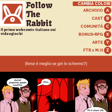
Follow
CAMBIA COLORI
ARCHIVIO
The
CAST
Rabbit
COMUNITÀ
Il primo webcomic italiano sui
videogiochi
BONUS+RPG
ARTE
FTR x M.it