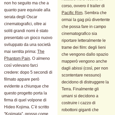
non ho seguito ma che a
corso, ovvero il trailer di
quanto pare equivale alla
Pacific Rim
. Sembra che
serata degli Oscar
ormai la gag più divertente
cinematografici, oltre ai
che possa fare in campo
soliti grandi nomi è stato
cinematografico sia
presentato un gioco nuovo
riportare letteralmente le
sviluppato da una società
trame dei film: degli lieni
mai sentita prima:
The
che vengono dallo spazio
Phantom Pain
. O almeno
mapperò vengono anche
così volevano farci
dagli abissi (così, per non
credere: dopo 5 secondi di
scontentare nessuno)
filmato appare però
decidono di distruggere la
evidente a chiunque che
Terra. Finalmente gli
questo progetto porta la
umani si decidono a
firma di quel volpone di
costruire i cazzo di
Hideo Kojima. C'è scritto
robottoni giganti che
“Kojimata”, grosso come