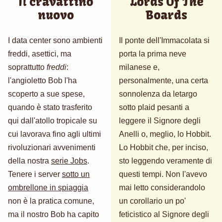
Il cravattino
Lords Of The
nuovo
Boards
I data center sono ambienti
Il ponte dell'Immacolata si
freddi, asettici, ma
porta la prima neve
soprattutto
freddi
:
milanese e,
l'angioletto Bob l'ha
personalmente, una certa
scoperto a sue spese,
sonnolenza da letargo
quando è stato trasferito
sotto plaid pesanti a
qui dall'atollo tropicale su
leggere il Signore degli
cui lavorava fino agli ultimi
Anelli o, meglio, lo Hobbit.
rivoluzionari avvenimenti
Lo Hobbit che, per inciso,
della nostra
serie Jobs
.
sto leggendo veramente di
Tenere i server
sotto un
questi tempi. Non l'avevo
ombrellone in spiaggia
mai letto considerandolo
non è la pratica comune,
un corollario un po'
ma il nostro Bob ha capito
feticistico al Signore degli