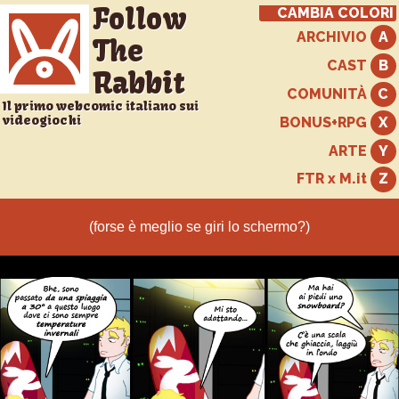
Follow
CAMBIA COLORI
ARCHIVIO
The
CAST
Rabbit
COMUNITÀ
Il primo webcomic italiano sui
videogiochi
BONUS+RPG
ARTE
FTR x M.it