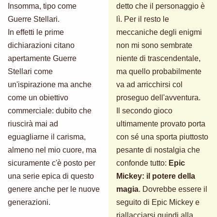
Insomma, tipo come
detto che il personaggio è
Guerre Stellari.
lì. Per il resto le
In effetti le prime
meccaniche degli enigmi
dichiarazioni citano
non mi sono sembrate
apertamente Guerre
niente di trascendentale,
Stellari come
ma quello probabilmente
un'ispirazione ma anche
va ad arricchirsi col
come un obiettivo
proseguo dell'avventura.
commerciale: dubito che
Il secondo gioco
riuscirà mai ad
ultimamente provato porta
eguagliarne il carisma,
con sé una sporta piuttosto
almeno nel mio cuore, ma
pesante di nostalgia che
sicuramente c'è posto per
confonde tutto:
Epic
una serie epica di questo
Mickey: il potere della
genere anche per le nuove
magia
. Dovrebbe essere il
generazioni.
seguito di Epic Mickey e
riallacciarsi quindi alla