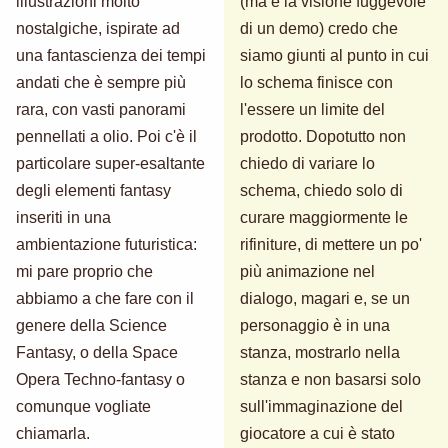
illustrazioni molto
(ma è la visione fuggevole
nostalgiche, ispirate ad
di un demo) credo che
una fantascienza dei tempi
siamo giunti al punto in cui
andati che è sempre più
lo schema finisce con
rara, con vasti panorami
l'essere un limite del
pennellati a olio. Poi c'è il
prodotto. Dopotutto non
particolare super-esaltante
chiedo di variare lo
degli elementi fantasy
schema, chiedo solo di
inseriti in una
curare maggiormente le
ambientazione futuristica:
rifiniture, di mettere un po'
mi pare proprio che
più animazione nel
abbiamo a che fare con il
dialogo, magari e, se un
genere della Science
personaggio è in una
Fantasy, o della Space
stanza, mostrarlo nella
Opera Techno-fantasy o
stanza e non basarsi solo
comunque vogliate
sull'immaginazione del
chiamarla.
giocatore a cui è stato