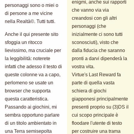
enigmi, anche sui rapporti
personaggi sono o miei o
che vanno via via
di persone a me vicine
creandosi con gli altri
nella Realtà©. Tutti tutti.
personaggi (che
Anche il qui presente sito
inizialmente ci sono tutti
sfoggia un ritocco
sconosciuti), visto che
lievissimo, ma cruciale per
dalla fiducia che saranno
la leggibilità: noterete
pronti a darvi dipenderà la
infatti che adesso il testo di
vostra vita.
queste colonne va a capo,
Virtue's Last Reward fa
perlomeno se usate un
parte di quella vasta
browser che supporta
schiera di giochi
questa caratteristica.
giapponesi principalmente
Passando ai giochini, mi
presenti proprio su (3)DS il
sembra opportuno parlare
cui scopo principale è
di un titolo ambientato in
floodare l'utente di testo
una Terra semisepolta
per costruire una trama