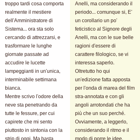
troppo tardi cosa comporta
Anelli, ma considerando il
realmente il mestiere
periodo... comunque si, E'
dell'Amministratore di
un corollario un po'
Sistema... ora sta solo
feticistico al Signore degli
cercando di attrezzarsi, e
Anelli, ma con le sue belle
trasformare le lunghe
ragioni d'essere di
giornate passate ad
carattere filologico, se vi
accudire le lucette
interessa saperlo.
lampeggianti in un'unica,
Oltretutto ho qui
interminabile settimana
un'edizione fatta apposta
bianca.
per l'onda di marea del film
Mentre scrivo l'odore della
stra-annotata e con gli
neve sta penetrando da
angoli arrotondati che ha
tutte le fessure, per cui
più che un suo perché.
capirete che mi sento
Ovviamente, a leggerlo,
piuttosto in sintonia con la
considerando il ritmo e il
strip di oggi. Ma basta
modo di porre le idee,