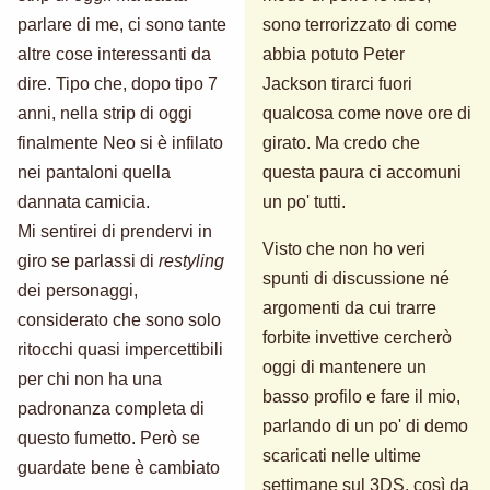
parlare di me, ci sono tante
sono terrorizzato di come
altre cose interessanti da
abbia potuto Peter
dire. Tipo che, dopo tipo 7
Jackson tirarci fuori
anni, nella strip di oggi
qualcosa come nove ore di
finalmente Neo si è infilato
girato. Ma credo che
nei pantaloni quella
questa paura ci accomuni
dannata camicia.
un po' tutti.
Mi sentirei di prendervi in
Visto che non ho veri
giro se parlassi di
restyling
spunti di discussione né
dei personaggi,
argomenti da cui trarre
considerato che sono solo
forbite invettive cercherò
ritocchi quasi impercettibili
oggi di mantenere un
per chi non ha una
basso profilo e fare il mio,
padronanza completa di
parlando di un po' di demo
questo fumetto. Però se
scaricati nelle ultime
guardate bene è cambiato
settimane sul 3DS, così da