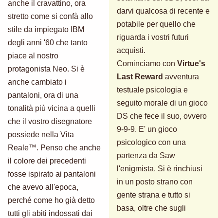
anche il cravattino, ora
darvi qualcosa di recente e
stretto come si confà allo
potabile per quello che
stile da impiegato IBM
riguarda i vostri futuri
degli anni '60 che tanto
acquisti.
piace al nostro
Cominciamo con
Virtue's
protagonista Neo. Si è
Last Reward
avventura
anche cambiato i
testuale psicologia e
pantaloni, ora di una
seguito morale di un gioco
tonalità più vicina a quelli
DS che fece il suo, ovvero
che il vostro disegnatore
9-9-9. E' un gioco
possiede nella Vita
psicologico con una
Reale™. Penso che anche
partenza da Saw
il colore dei precedenti
l'enigmista. Si è rinchiusi
fosse ispirato ai pantaloni
in un posto strano con
che avevo all'epoca,
gente strana e tutto si
perché come ho già detto
basa, oltre che sugli
tutti gli abiti indossati dai