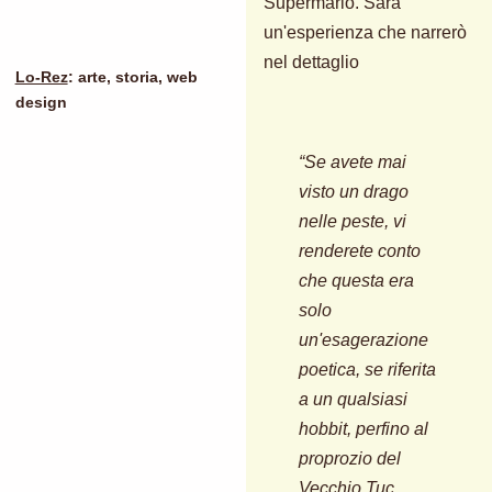
Supermario. Sarà
un'esperienza che narrerò
nel dettaglio
Lo-Rez
: arte, storia, web
design
“Se avete mai
visto un drago
nelle peste, vi
renderete conto
che questa era
solo
un'esagerazione
poetica, se riferita
a un qualsiasi
hobbit, perfino al
proprozio del
Vecchio Tuc,