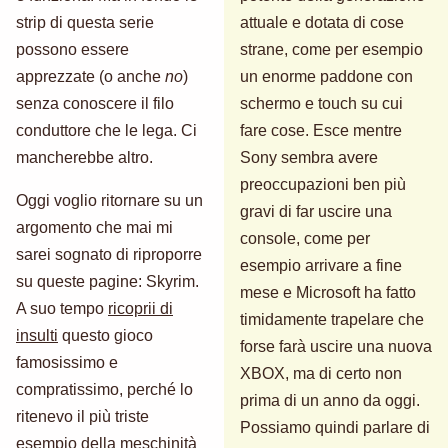
strip di questa serie
attuale e dotata di cose
possono essere
strane, come per esempio
apprezzate (o anche
no
)
un enorme paddone con
senza conoscere il filo
schermo e touch su cui
conduttore che le lega. Ci
fare cose. Esce mentre
mancherebbe altro.
Sony sembra avere
preoccupazioni ben più
Oggi voglio ritornare su un
gravi di far uscire una
argomento che mai mi
console, come per
sarei sognato di riproporre
esempio arrivare a fine
su queste pagine: Skyrim.
mese e Microsoft ha fatto
A suo tempo
ricoprii di
timidamente trapelare che
insulti
questo gioco
forse farà uscire una nuova
famosissimo e
XBOX, ma di certo non
compratissimo, perché lo
prima di un anno da oggi.
ritenevo il più triste
Possiamo quindi parlare di
esempio della meschinità