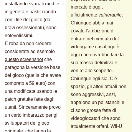
installando svariati mod, e
mercato è oggi,
in generale pasticciando
ufficialmente
vulnerabile
.
con i file del gioco (da
Chiunque abbia mai
bravi ossessionati), sono
covato l'ambizione di
notevolissimi.
entrare nel mercato del
È roba da non credere:
videogame casalingo è
considerate ad esempio
oggi che dovrebbe fare la
questo screenshot
che
sua mossa definitiva e
paragona la versione base
venire allo scoperto.
del gioco (quella che avete
Chiunque egli sia. C'é
comprato a 59 euro) con
spazio, gli attori attuali non
una modificata usando le
sono aggressivi, anzi,
patch gratuite fatte dagli
appaiono un po' stanchi e
utenti. Sinceramente provo
ci sono grosse fette di
un certo imbarazzo per gli
videogiocatori che sono
sviluppatori del gioco
attualmente orfani. Wii-U
originale, che fanno la