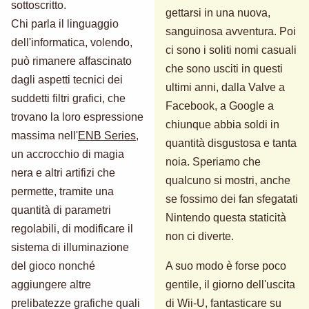
sottoscritto.
gettarsi in una nuova,
Chi parla il linguaggio
sanguinosa avventura. Poi
dell'informatica, volendo,
ci sono i soliti nomi casuali
può rimanere affascinato
che sono usciti in questi
dagli aspetti tecnici dei
ultimi anni, dalla Valve a
suddetti filtri grafici, che
Facebook, a Google a
trovano la loro espressione
chiunque abbia soldi in
massima nell'
ENB Series
,
quantità disgustosa e tanta
un accrocchio di magia
noia. Speriamo che
nera e altri artifizi che
qualcuno si mostri, anche
permette, tramite una
se fossimo dei fan sfegatati
quantità di parametri
Nintendo questa staticità
regolabili, di modificare il
non ci diverte.
sistema di illuminazione
del gioco nonché
A suo modo è forse poco
aggiungere altre
gentile, il giorno dell'uscita
prelibatezze grafiche quali
di Wii-U, fantasticare su