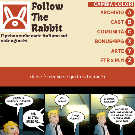
Follow
CAMBIA COLORI
ARCHIVIO
The
CAST
Rabbit
COMUNITÀ
Il primo webcomic italiano sui
videogiochi
BONUS+RPG
ARTE
FTR x M.it