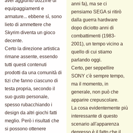
aver aggiunto dozzine di
anni fa), ma se ci
equipaggiamenti e
pensiamo SEGA si ritirò
armature... ebbene sì, sono
dalla guerra hardware
lieto di ammettere che
dopo diciotto anni di
Skyrim diventa un gioco
combattimenti (1983-
decente.
2001), un tempo vicino a
Certo la direzione artistica
quello di cui stiamo
rimane assente, essendo
parlando oggi.
tutti questi contenuti
Certo, per seppellire
prodotti da una comunità di
SONY c'è sempre tempo,
tizi che fanno ciascuno di
ma il momento, in
testa propria, secondo il
generale, non può che
suo gusto personale,
apparire crepuscolare.
spesso rubacchiando i
La cosa evidentemente più
design da altri giochi fatti
interessante di questo
meglio. Però i risultati che
scenario all'apparenza
si possono ottenere
depresso è il fatto che il