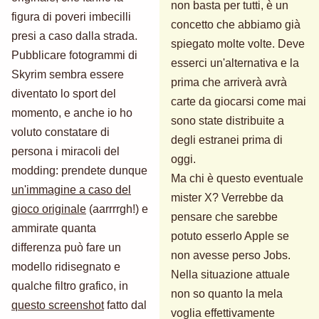
non basta per tutti, è un
figura di poveri imbecilli
concetto che abbiamo già
presi a caso dalla strada.
spiegato molte volte. Deve
Pubblicare fotogrammi di
esserci un'alternativa e la
Skyrim sembra essere
prima che arriverà avrà
diventato lo sport del
carte da giocarsi come mai
momento, e anche io ho
sono state distribuite a
voluto constatare di
degli estranei prima di
persona i miracoli del
oggi.
modding: prendete dunque
Ma chi è questo eventuale
un'immagine a caso del
mister X? Verrebbe da
gioco originale
(aarrrrgh!) e
pensare che sarebbe
ammirate quanta
potuto esserlo Apple se
differenza può fare un
non avesse perso Jobs.
modello ridisegnato e
Nella situazione attuale
qualche filtro grafico, in
non so quanto la mela
questo screenshot
fatto dal
voglia effettivamente