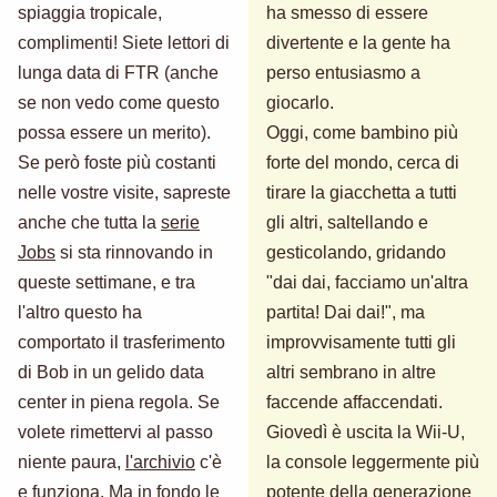
spiaggia tropicale,
ha smesso di essere
complimenti! Siete lettori di
divertente e la gente ha
lunga data di FTR (anche
perso entusiasmo a
se non vedo come questo
giocarlo.
possa essere un merito).
Oggi, come bambino più
Se però foste più costanti
forte del mondo, cerca di
nelle vostre visite, sapreste
tirare la giacchetta a tutti
anche che tutta la
serie
gli altri, saltellando e
Jobs
si sta rinnovando in
gesticolando, gridando
queste settimane, e tra
"dai dai, facciamo un'altra
l'altro questo ha
partita! Dai dai!", ma
comportato il trasferimento
improvvisamente tutti gli
di Bob in un gelido data
altri sembrano in altre
center in piena regola. Se
faccende affaccendati.
volete rimettervi al passo
Giovedì è uscita la Wii-U,
niente paura,
l'archivio
c'è
la console leggermente più
e funziona. Ma in fondo le
potente della generazione