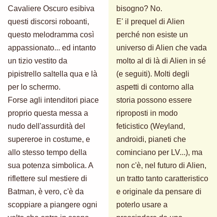
Cavaliere Oscuro esibiva
bisogno? No.
questi discorsi roboanti,
E' il prequel di Alien
questo melodramma così
perché non esiste un
appassionato... ed intanto
universo di Alien che vada
un tizio vestito da
molto al di là di Alien in sé
pipistrello saltella qua e là
(e seguiti). Molti degli
per lo schermo.
aspetti di contorno alla
Forse agli intenditori piace
storia possono essere
proprio questa messa a
riproposti in modo
nudo dell'assurdità del
feticistico (Weyland,
supereroe in costume, e
androidi, pianeti che
allo stesso tempo della
cominciano per LV...), ma
sua potenza simbolica. A
non c'è, nel futuro di Alien,
riflettere sul mestiere di
un tratto tanto caratteristico
Batman, è vero, c'è da
e originale da pensare di
scoppiare a piangere ogni
poterlo usare a