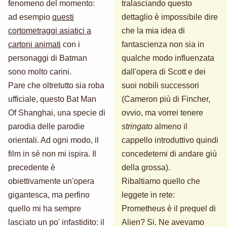
fenomeno del momento:
tralasciando questo
ad esempio
questi
dettaglio è impossibile dire
cortometraggi asiatici a
che la mia idea di
cartoni animati
con i
fantascienza non sia in
personaggi di Batman
qualche modo influenzata
sono molto carini.
dall'opera di Scott e dei
Pare che oltretutto sia roba
suoi nobili successori
ufficiale, questo Bat Man
(Cameron più di Fincher,
Of Shanghai, una specie di
ovvio, ma vorrei tenere
parodia delle parodie
stringato
almeno il
orientali. Ad ogni modo, il
cappello introduttivo quindi
film in sé non mi ispira. Il
concedetemi di andare giù
precedente è
della grossa).
obiettivamente un'opera
Ribaltiamo quello che
gigantesca, ma perfino
leggete in rete:
quello mi ha sempre
Prometheus è il prequel di
lasciato un po' infastidito: il
Alien? Si. Ne avevamo