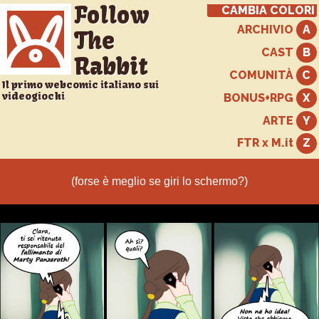
Follow
CAMBIA COLORI
ARCHIVIO
The
CAST
Rabbit
COMUNITÀ
Il primo webcomic italiano sui
videogiochi
BONUS+RPG
ARTE
FTR x M.it