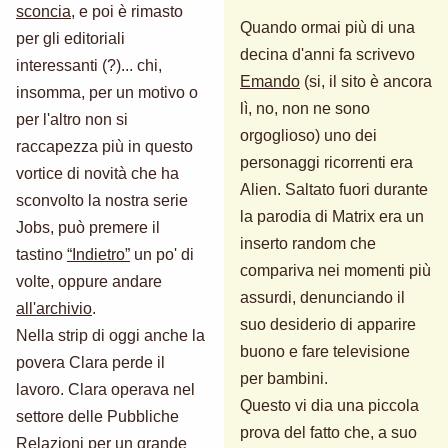
sconcia
, e poi è rimasto
Quando ormai più di una
per gli editoriali
decina d'anni fa scrivevo
interessanti (?)... chi,
Emando
(si, il sito è ancora
insomma, per un motivo o
lì, no, non ne sono
per l'altro non si
orgoglioso) uno dei
raccapezza più in questo
personaggi ricorrenti era
vortice di novità che ha
Alien. Saltato fuori durante
sconvolto la nostra serie
la parodia di Matrix era un
Jobs, può premere il
inserto random che
tastino
“Indietro”
un po' di
compariva nei momenti più
volte, oppure andare
assurdi, denunciando il
all'archivio
.
suo desiderio di apparire
Nella strip di oggi anche la
buono e fare televisione
povera Clara perde il
per bambini.
lavoro. Clara operava nel
Questo vi dia una piccola
settore delle Pubbliche
prova del fatto che, a suo
Relazioni per un grande