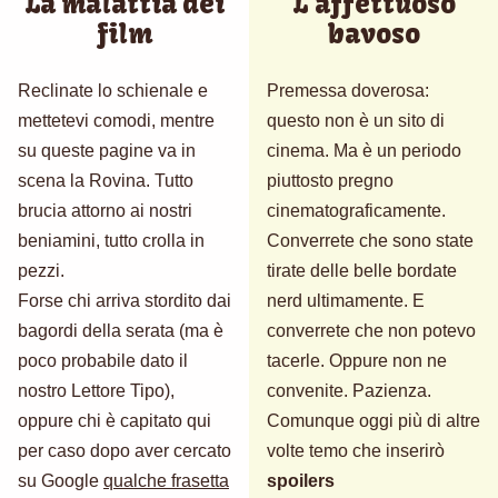
La malattia dei
L'affettuoso
film
bavoso
Reclinate lo schienale e
Premessa doverosa:
mettetevi comodi, mentre
questo non è un sito di
su queste pagine va in
cinema. Ma è un periodo
scena la Rovina. Tutto
piuttosto pregno
brucia attorno ai nostri
cinematograficamente.
beniamini, tutto crolla in
Converrete che sono state
pezzi.
tirate delle belle bordate
Forse chi arriva stordito dai
nerd ultimamente. E
bagordi della serata (ma è
converrete che non potevo
poco probabile dato il
tacerle. Oppure non ne
nostro Lettore Tipo),
convenite. Pazienza.
oppure chi è capitato qui
Comunque oggi più di altre
per caso dopo aver cercato
volte temo che inserirò
su Google
qualche frasetta
spoilers