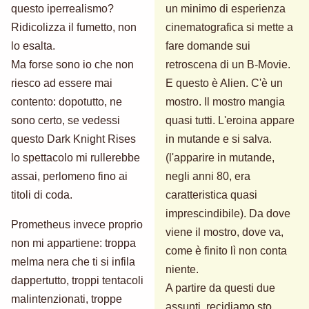
questo iperrealismo?
un minimo di esperienza
Ridicolizza il fumetto, non
cinematografica si mette a
lo esalta.
fare domande sui
Ma forse sono io che non
retroscena di un B-Movie.
riesco ad essere mai
E questo è Alien. C'è un
contento: dopotutto, ne
mostro. Il mostro mangia
sono certo, se vedessi
quasi tutti. L'eroina appare
questo Dark Knight Rises
in mutande e si salva.
lo spettacolo mi rullerebbe
(l'apparire in mutande,
assai, perlomeno fino ai
negli anni 80, era
titoli di coda.
caratteristica quasi
imprescindibile). Da dove
Prometheus invece proprio
viene il mostro, dove va,
non mi appartiene: troppa
come è finito lì non conta
melma nera che ti si infila
niente.
dappertutto, troppi tentacoli
A partire da questi due
malintenzionati, troppe
assunti, recidiamo sto