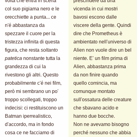
volta che entra in scena
prescindere da una
col suo pigiama nero e le
vicenda in cui mostri
orecchiette a punta... ce
bavosi escono dalle
n'é abbastanza da
viscere della gente. Quindi
spezzare il cuore per la
dire che Prometheus è
tristezza infinita di questa
ambientato nell'universo di
figura, che resta
soltanto
Alien non vuole dire un bel
patetica
nonstante tutta la
niente. E' un film prima di
grandezza di cui la
Alien, abbastanza prima
rivestono gli altri. Questo
da non finire quando
probabilmente c'é nei film,
quello comincia, ma
però mi sembrano un po'
comunque montato
troppo scollegati, troppo
sull'ossatura delle creature
indecisi: ci restituiscono un
che sbavano acido e
Batman iperrealistico,
hanno due bocche.
d'accordo, ma in fondo
Non ne avevamo bisogno
cosa ce ne facciamo di
perché nessuno che abbia