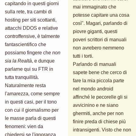
capitando in questi giorni
mai immaginato che
sulla rete, tra cambi di
potesse capitare una cosa
hosting per siti scottanti,
così". Magari, parlando di
attacchi DDOS e relative
piovre giganti, questi
controffensive, è talmente
poveri scrittori di manuali
fantascientifico che
non avrebero nemmeno
possiamo fingere che
non
tutti i torti.
sia la Realtà
, e dunque
Parlando di manuali
parlarne qui su FTR in
sapete bene che cerco di
tutta tranquillità.
fare la mia piccola parte
Naturalmente resta
nel mondo android
l'amarezza, come sempre
affinché le pecorelle gli si
in questi casi, per il tono
avvicinino e ne siano
con cui il giornalismo per
ghermiti, anche per non
le masse parla di questi
finire preda di chiese più
fenomeni: vien da
intransigenti. Visto che non
chiedersi se l'ignoranza