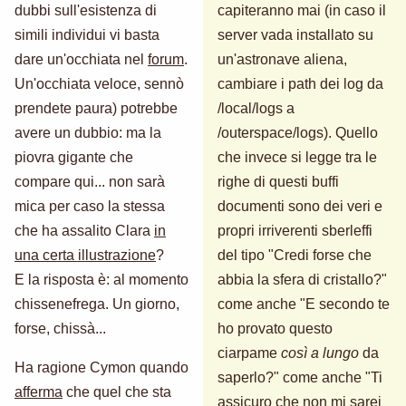
dubbi sull'esistenza di
capiteranno mai (in caso il
simili individui vi basta
server vada installato su
dare un'occhiata nel
forum
.
un'astronave aliena,
Un'occhiata veloce, sennò
cambiare i path dei log da
prendete paura) potrebbe
/local/logs a
avere un dubbio: ma la
/outerspace/logs). Quello
piovra gigante che
che invece si legge tra le
compare qui... non sarà
righe di questi buffi
mica per caso la stessa
documenti sono dei veri e
che ha assalito Clara
in
propri irriverenti sberleffi
una certa illustrazione
?
del tipo "Credi forse che
E la risposta è: al momento
abbia la sfera di cristallo?"
chissenefrega. Un giorno,
come anche "E secondo te
forse, chissà...
ho provato questo
ciarpame
così a lungo
da
Ha ragione Cymon quando
saperlo?" come anche "Ti
afferma
che quel che sta
assicuro che non mi sarei