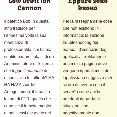
Low Orbit Ion
Eppure sono
Cannon
buono
Il patetico Bob in questa
Per la rassegna delle cose
strip tradisce per
che non esistono in
l'ennesima volta la sua
informatica: la sezione
mancanza di
troubleshooting dei
professionalità: chi ha mai
manuali d'esercizio degli
sentito parlare, infatti, di un
applicativi. Solitamente
Amministratore di Sistema
una mezza pagina dove
che
legge il manuale
dei
vengono riportati motti di
dispositivi a lui affidati? HA
lapalissiana saggezza (sei
HA HA! Assurdo!
sicuro di aver acceso il
Ad ogni modo, il fanatico
server?) come anche
lettore di FTR, quello che
aneddoti riguardanti
conosce il fumetto meglio
situazioni che
di noi stessi (se avete dei
oggettivamente non