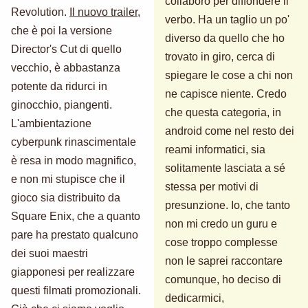
collaboro per diffondere il
Revolution.
Il nuovo trailer
,
verbo. Ha un taglio un po'
che è poi la versione
diverso da quello che ho
Director's Cut di quello
trovato in giro, cerca di
vecchio, è abbastanza
spiegare le cose a chi non
potente da ridurci in
ne capisce niente. Credo
ginocchio, piangenti.
che questa categoria, in
L'ambientazione
android come nel resto dei
cyberpunk rinascimentale
reami informatici, sia
è resa in modo magnifico,
solitamente lasciata a sé
e non mi stupisce che il
stessa per motivi di
gioco sia distribuito da
presunzione. Io, che tanto
Square Enix, che a quanto
non mi credo un guru e
pare ha prestato qualcuno
cose troppo complesse
dei suoi maestri
non le saprei raccontare
giapponesi per realizzare
comunque, ho deciso di
questi filmati promozionali.
dedicarmici,