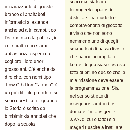
sono mai stato un
imbarazzante di questo
tecnogeek capace di
branco di analfabeti
districarsi tra modelli e
informatici si estenda
compravendita di giocattoli
anche ad altri campi, tipo
e visto che non sono
l'economia o la politica, in
nemmeno uno di quegli
cui noialtri non siamo
smanettoni di basso livello
abbastanza esperti da
che hanno ricompilato il
cogliere i loro errori
kernel di qualsiasi cosa sia
grossolani. C'è anche da
fatta di bit, ho deciso che la
dire che, con nomi tipo
mia missione deve essere
“Low Orbit Ion Cannon”
, è
la programmazione. Sia
un po' difficile prendere sul
nel senso stretto di
serio questi fatti... quando
insegnare l'android (e
la Storia è scritta da
domare l'intransigente
bimbiminkia annoiati che
JAVA di cui è fatto) sia
dopo la scuola
magari riuscire a instillare