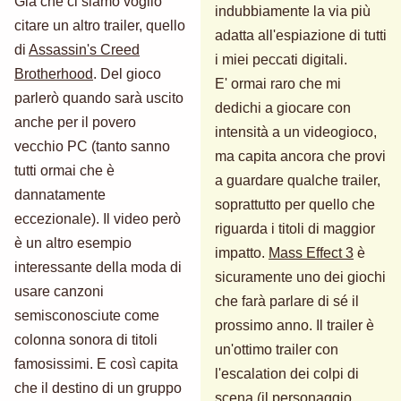
Già che ci siamo voglio
indubbiamente la via più
citare un altro trailer, quello
adatta all'espiazione di tutti
di
Assassin's Creed
i miei peccati digitali.
Brotherhood
. Del gioco
E' ormai raro che mi
parlerò quando sarà uscito
dedichi a giocare con
anche per il povero
intensità a un videogioco,
vecchio PC (tanto sanno
ma capita ancora che provi
tutti ormai che è
a guardare qualche trailer,
dannatamente
soprattutto per quello che
eccezionale). Il video però
riguarda i titoli di maggior
è un altro esempio
impatto.
Mass Effect 3
è
interessante della moda di
sicuramente uno dei giochi
usare canzoni
che farà parlare di sé il
semisconosciute come
prossimo anno. Il trailer è
colonna sonora di titoli
un'ottimo trailer con
famosissimi. E così capita
l'escalation dei colpi di
che il destino di un gruppo
scena (il personaggio