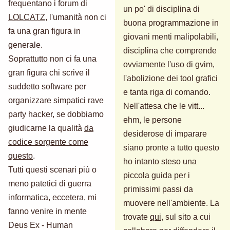
frequentano i forum di
un po' di disciplina di
LOLCATZ
, l'umanità non ci
buona programmazione in
fa una gran figura in
giovani menti malipolabili,
generale.
disciplina che comprende
Soprattutto non ci fa una
ovviamente l'uso di gvim,
gran figura chi scrive il
l'abolizione dei tool grafici
suddetto software per
e tanta riga di comando.
organizzare simpatici rave
Nell'attesa che le vitt...
party hacker, se dobbiamo
ehm, le persone
giudicarne la qualità
da
desiderose di imparare
codice sorgente come
siano pronte a tutto questo
questo
.
ho intanto steso una
Tutti questi scenari più o
piccola guida per i
meno patetici di guerra
primissimi passi da
informatica, eccetera, mi
muovere nell'ambiente. La
fanno venire in mente
trovate
qui
, sul sito a cui
Deus Ex - Human