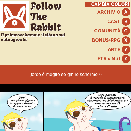
Follow
CAMBIA COLORI
ARCHIVIO
The
CAST
Rabbit
COMUNITÀ
Il primo webcomic italiano sui
videogiochi
BONUS+RPG
ARTE
FTR x M.it