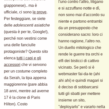
l'uno contro l'altro, litigano
giapponese).. ma è
e si azzuffano notte e dì,
ufficiale, ci sono
le prove
.
non sono mai d'accordo su
Per festeggiare, se siete
niente e partono entrambi
delle
adolescenti asiatiche
da un presupposto che
(questa è per te, Google!),
considerano sacro: loro ci
perché non vestirsi come
hanno ragione, l'altro no.
una delle fanciulle
Un duello mitologico che
protagoniste? Questo sito
rende le guerre tra orchi e
elenca
tutti i capi e gli
elfi dei bisticci di cattivo
accessori
che vi servono
vicinato. Se però si è
per un costume completo
webmaster fai-da-te (ahi
da Serah, la tipa appena
ahi ahi) e quindi magari si
maggiorenne (pare abbia
è deciso di sobbarcarsi
18 anni, mentre ad averne
tutti gli sbatti per mettere
17 è la clone di Paris
insieme un sito,
Hilton). Costo
"deployarlo" e vararlo nella