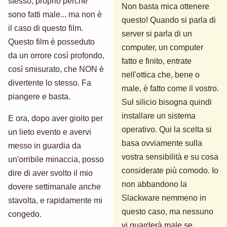
stesso, proprio perché
Non basta mica ottenere
sono fatti male... ma non è
questo! Quando si parla di
il caso di questo film.
server si parla di un
Questo film è posseduto
computer, un computer
da un orrore così profondo,
fatto e finito, entrate
così smisurato, che NON è
nell'ottica che, bene o
divertente lo stesso. Fa
male, è fatto come il vostro.
piangere e basta.
Sul silicio bisogna quindi
installare un sistema
E ora, dopo aver gioito per
operativo. Qui la scelta si
un lieto evento e avervi
basa ovviamente sulla
messo in guardia da
vostra sensibilità e su cosa
un'orribile minaccia, posso
considerate più comodo. Io
dire di aver svolto il mio
non abbandono la
dovere settimanale anche
Slackware nemmeno in
stavolta, e rapidamente mi
questo caso, ma nessuno
congedo.
vi guarderà male se