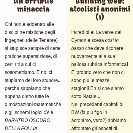
Un'orribile
Building web:
minaccia
alcolisti anonimi
(1)
Chi non è addentro alle
discipline mistiche degli
Incredibile! La verve del
Ingegneri (delle Tenebre)
Cymon è scesa
così in
si stupisce sempre di certe
basso
che deve ricorrere
pratiche superstiziose, di
nuovamente alla sua
certi riti a cui ci
pallosa rubrica informatica!
sottomettiamo. E noi ci
E' proprio vero che non ci
stupiamo del loro stupore...
sono più le mezze
perché sappiamo che
stagioni! Eh si che siamo
appena dietro tutte le
sotto Natale...
dimostrazioni matematiche
Nei precedenti capitoli di
e gli schemi logici c'è
IL
BW (fa più figo in
BARATRO OSCURO
acronimo, vero?) abbiamo
DELLA FOLLIA
.
affrontato gli aspetti di