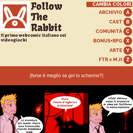
Follow
CAMBIA COLORI
ARCHIVIO
The
CAST
Rabbit
COMUNITÀ
Il primo webcomic italiano sui
videogiochi
BONUS+RPG
ARTE
FTR x M.it