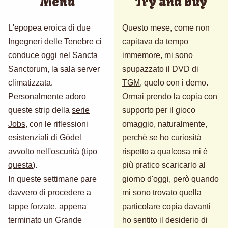
Menu
Try and buy
L'epopea eroica di due
Questo mese, come non
Ingegneri delle Tenebre ci
capitava da tempo
conduce oggi nel Sancta
immemore, mi sono
Sanctorum, la sala server
spupazzato il DVD di
climatizzata.
TGM
, quelo con i demo.
Personalmente adoro
Ormai prendo la copia con
queste strip della
serie
supporto per il gioco
Jobs
, con le riflessioni
omaggio, naturalmente,
esistenziali di Gödel
perchè se ho curiosità
avvolto nell'oscurità (tipo
rispetto a qualcosa mi è
questa
).
più pratico scaricarlo al
In queste settimane pare
giorno d'oggi, però quando
davvero di procedere a
mi sono trovato quella
tappe forzate, appena
particolare copia davanti
terminato un Grande
ho sentito il desiderio di