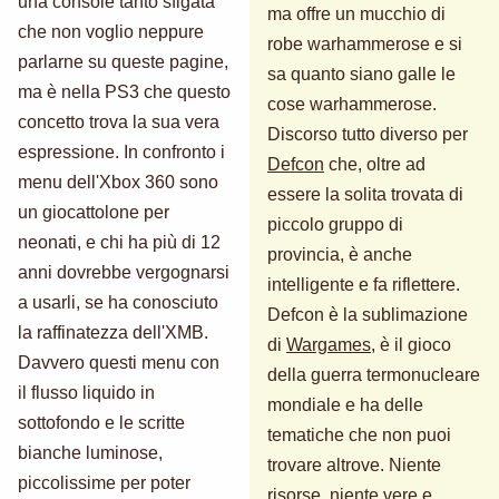
una console tanto sfigata
ma offre un mucchio di
che non voglio neppure
robe warhammerose e si
parlarne su queste pagine,
sa quanto siano galle le
ma è nella PS3 che questo
cose warhammerose.
concetto trova la sua vera
Discorso tutto diverso per
espressione. In confronto i
Defcon
che, oltre ad
menu dell'Xbox 360 sono
essere la solita trovata di
un giocattolone per
piccolo gruppo di
neonati, e chi ha più di 12
provincia, è anche
anni dovrebbe vergognarsi
intelligente e fa riflettere.
a usarli, se ha conosciuto
Defcon è la sublimazione
la raffinatezza dell'XMB.
di
Wargames
, è il gioco
Davvero questi menu con
della guerra termonucleare
il flusso liquido in
mondiale e ha delle
sottofondo e le scritte
tematiche che non puoi
bianche luminose,
trovare altrove. Niente
piccolissime per poter
risorse, niente vere e