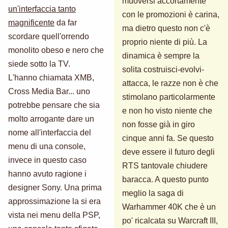
muoversi accortamente
un'interfaccia tanto
con le promozioni è carina,
magnificente
da far
ma dietro questo non c'è
scordare quell'orrendo
proprio niente di più. La
monolito obeso e nero che
dinamica è sempre la
siede sotto la TV.
solita costruisci-evolvi-
L'hanno chiamata XMB,
attacca, le razze non è che
Cross Media Bar... uno
stimolano particolarmente
potrebbe pensare che sia
e non ho visto niente che
molto arrogante dare un
non fosse già in giro
nome all'interfaccia del
cinque anni fa. Se questo
menu di una console,
deve essere il futuro degli
invece in questo caso
RTS tantovale chiudere
hanno avuto ragione i
baracca. A questo punto
designer Sony. Una prima
meglio la saga di
approssimazione la si era
Warhammer 40K che è un
vista nei menu della PSP,
po' ricalcata su Warcraft III,