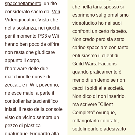
spacchettamento
, un rito
che nella tana spesso si
considerato sacro dai
Veri
esprimono sul giornalismo
Videogiocatori
. Visto che
videoludico ho nei suoi
nella sostanza, nei giochi,
confronti un certo rispetto.
per il momento PS3 e Wii
Non credo però sia stato
hanno ben poco da offrire,
carino spacciare con tanto
non resta che giudicare
entusiasmo il client di
appunto il corpo,
Guild Wars: Factions
l'hardware delle due
quando praticamente è
macchinette nuove di
meno di un demo se non
zecca... e il Wii, poverino,
cacci i soldi alla società.
ne esce male: a parte il
Non dico di non inserirlo,
controller fantascientifico
ma scrivere "Client
infatti, il resto della console
Completo" ovunque,
visto da vicino sembra un
rettangolarlo colorato,
pezzo di plastica
sottolinearlo e adesivarlo
qualunque. Riguardo alla