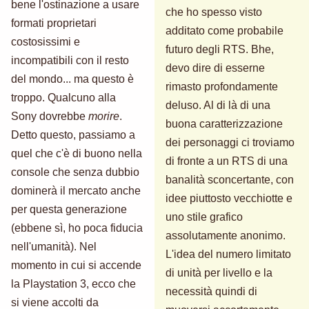
bene l'ostinazione a usare
che ho spesso visto
formati proprietari
additato come probabile
costosissimi e
futuro degli RTS. Bhe,
incompatibili con il resto
devo dire di esserne
del mondo... ma questo è
rimasto profondamente
troppo. Qualcuno alla
deluso. Al di là di una
Sony dovrebbe
morire
.
buona caratterizzazione
Detto questo, passiamo a
dei personaggi ci troviamo
quel che c'è di buono nella
di fronte a un RTS di una
console che senza dubbio
banalità sconcertante, con
dominerà il mercato anche
idee piuttosto vecchiotte e
per questa generazione
uno stile grafico
(ebbene sì, ho poca fiducia
assolutamente anonimo.
nell'umanità). Nel
L'idea del numero limitato
momento in cui si accende
di unità per livello e la
la Playstation 3, ecco che
necessità quindi di
si viene accolti da