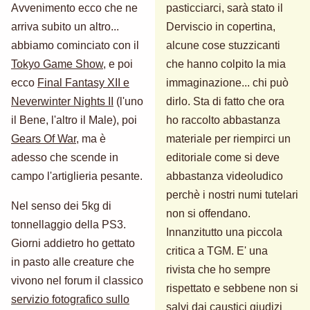
Avvenimento ecco che ne
pasticciarci, sarà stato il
arriva subito un altro...
Derviscio in copertina,
abbiamo cominciato con il
alcune cose stuzzicanti
Tokyo Game Show
, e poi
che hanno colpito la mia
ecco
Final Fantasy XII e
immaginazione... chi può
Neverwinter Nights II
(l'uno
dirlo. Sta di fatto che ora
il Bene, l'altro il Male), poi
ho raccolto abbastanza
Gears Of War
, ma è
materiale per riempirci un
adesso che scende in
editoriale come si deve
campo l'artiglieria pesante.
abbastanza videoludico
perchè i nostri numi tutelari
Nel senso dei 5kg di
non si offendano.
tonnellaggio della PS3.
Innanzitutto una piccola
Giorni addietro ho gettato
critica a TGM. E' una
in pasto alle creature che
rivista che ho sempre
vivono nel forum il classico
rispettato e sebbene non si
servizio fotografico sullo
salvi dai caustici giudizi