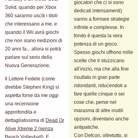
giocatori che ci si sono
Solid, quando per Xbox
dedicati intensamenti)
360 saranno usciti i titoli
vanno a formare strategie
che interessano a me, e
infinite e complesse. In
quando il Wii avrà giochi
fondo è questa la vera
che non siano riedizioni di
potenza di un gioco.
20 anni fa... allora si potrà
Spesso giochi offrono mille
parlare sul serio della
scelte che ti stuzzicano
Nuova Generazione.
all'inizio, ma che alla fine
risultato in gran parte
Il Lettore Fedele (come
ridondanti, riducendoti a
direbbe Stephen King) si
fare quelle cinque o sei
aspetta forse da me oggi
cose che, perse nel
una recensione
marasma di altre inutili
approfondita e
opzioni, diventano anche
dettagliatissima di
Dead Or
antipatiche.
Alive Xtreme 2 (senza
Con Defcon, oltretutto, si
Beach Volleyball)
. E