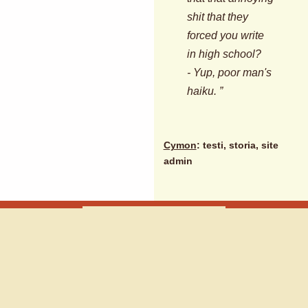
shit that they
forced you write
in high school?
- Yup, poor man's
haiku. ”
Cymon
: testi, storia, site
admin
ARCHIVIO
RSS
Follow The Rabbit © 2001
Simonazzi / Farè