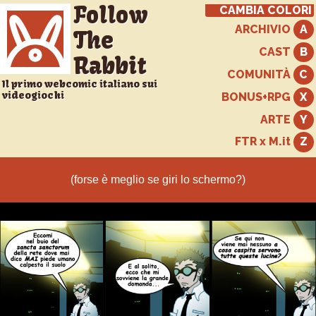
Follow
CAMBIA COLORI
ARCHIVIO
The
CAST
Rabbit
COMUNITÀ
Il primo webcomic italiano sui
videogiochi
BONUS+RPG
ARTE
FTR x M.it