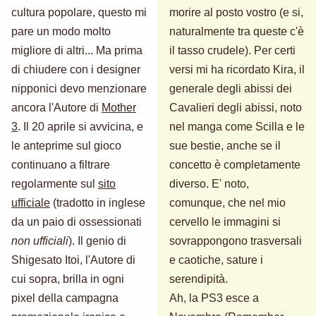
cultura popolare, questo mi
morire al posto vostro (e si,
pare un modo molto
naturalmente tra queste c'è
migliore di altri... Ma prima
il tasso crudele). Per certi
di chiudere con i designer
versi mi ha ricordato Kira, il
nipponici devo menzionare
generale degli abissi dei
ancora l'Autore di
Mother
Cavalieri degli abissi, noto
3
. Il 20 aprile si avvicina, e
nel manga come Scilla e le
le anteprime sul gioco
sue bestie, anche se il
continuano a filtrare
concetto è completamente
regolarmente sul
sito
diverso. E' noto,
ufficiale
(tradotto in inglese
comunque, che nel mio
da un paio di ossessionati
cervello le immagini si
non ufficiali
). Il genio di
sovrappongono trasversali
Shigesato Itoi, l'Autore di
e caotiche, sature i
cui sopra, brilla in ogni
serendipità.
pixel della campagna
Ah, la PS3 esce a