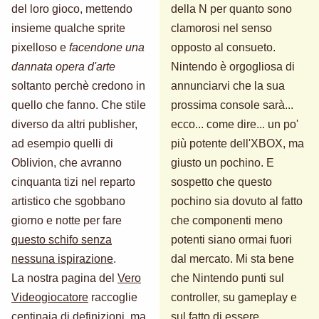
del loro gioco, mettendo
della N per quanto sono
insieme qualche sprite
clamorosi nel senso
pixelloso e
facendone una
opposto al consueto.
dannata opera d'arte
Nintendo è orgogliosa di
soltanto perchè credono in
annunciarvi che la sua
quello che fanno. Che stile
prossima console sarà...
diverso da altri publisher,
ecco... come dire... un po'
ad esempio quelli di
più potente dell'XBOX, ma
Oblivion, che avranno
giusto un pochino. E
cinquanta tizi nel reparto
sospetto che questo
artistico che sgobbano
pochino sia dovuto al fatto
giorno e notte per fare
che componenti meno
questo schifo senza
potenti siano ormai fuori
nessuna ispirazione
.
dal mercato. Mi sta bene
La nostra pagina del
Vero
che Nintendo punti sul
Videogiocatore
raccoglie
controller, su gameplay e
centinaia di definizioni, ma
sul fatto di essere