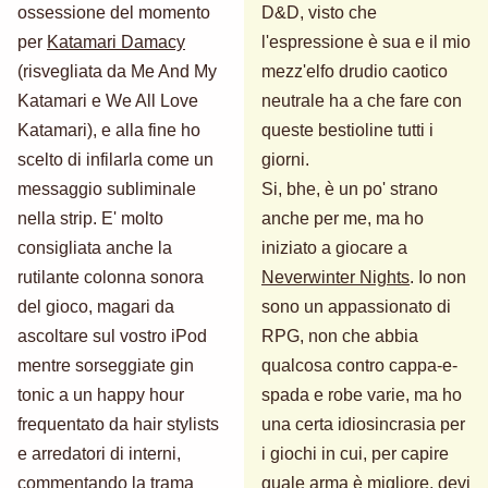
ossessione del momento
D&D, visto che
per
Katamari Damacy
l'espressione è sua e il mio
(risvegliata da Me And My
mezz'elfo drudio caotico
Katamari e We All Love
neutrale ha a che fare con
Katamari), e alla fine ho
queste bestioline tutti i
scelto di infilarla come un
giorni.
messaggio subliminale
Si, bhe, è un po' strano
nella strip. E' molto
anche per me, ma ho
consigliata anche la
iniziato a giocare a
rutilante colonna sonora
Neverwinter Nights
. Io non
del gioco, magari da
sono un appassionato di
ascoltare sul vostro iPod
RPG, non che abbia
mentre sorseggiate gin
qualcosa contro cappa-e-
tonic a un happy hour
spada e robe varie, ma ho
frequentato da hair stylists
una certa idiosincrasia per
e arredatori di interni,
i giochi in cui, per capire
commentando la trama
quale arma è migliore, devi