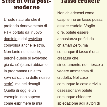
Stile di vita post-
Tasso crudele
moderno
Non chiedetemi come
E' solo naturale che il
caspiterina un tasso possa
profondo rinnovamento di
essere crudele. Voglio
FTR portato dal
nuovo
dire, potete essere
dominio
e dal
restyling
abbastanza perfidi da
coinvolga anche le strip.
chiamarl Zero, ma
Non tanto nelle storie,
comunque il tasso è una
perchè quelle si evolvono
creatura che,
già da sè (e anzi abbiamo
sinceramente, non riesco a
in programma un altro
vedere ammantata di
spin-off
da una delle nostre
crudeltà. Nel caso
serie
), ma nei dettagli.
comunque la cosa arrivi a
Quella di oggi è un
ossessionarvi potete
esempio, non sapevo
comunque chiedere
come esprimere la mia
spiegazione agli autori di