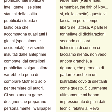
promozionale ironica e
Novembre
(Remember,
intelligente... se siete
remember, the fifth of Nov...
stanchi della solita
si, ok, la smetto), questo vi
pubblicità stupida e
lascia un po' di tempo
fastidiosa che
libero nell'attesa. A parte le
accompagna quasi tutti i
tonnellate di dichiarazioni
giochi (specialmente
secondo cui sarà
occidentali), e vi sentite
fichissima di cui non ci
insultati dalle anteprime
facciamo niente, non vedo
comprate, dai cartelloni
ancora granché, a
pubblicitari volgari, allora
riguardo, che permetta di
varrebbe la pena di
parlarne anche in un
comprare Mother 3 solo
bistrattato covo di dilettanti
per premiare gli autori.
come questo. Sicuramente
Ci sono ancora game-
ultimamente mi hanno
designer che preparano
impressionato di più i dati
personalmente i
wallpaper
tecnici relativi al
Revo