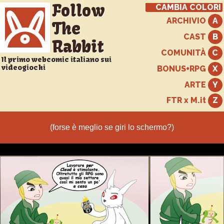
Follow
CAMBIA COLORI
ARCHIVIO
The
CAST
Rabbit
COMUNITÀ
Il primo webcomic italiano sui
videogiochi
BONUS+RPG
ARTE
FTR x M.it