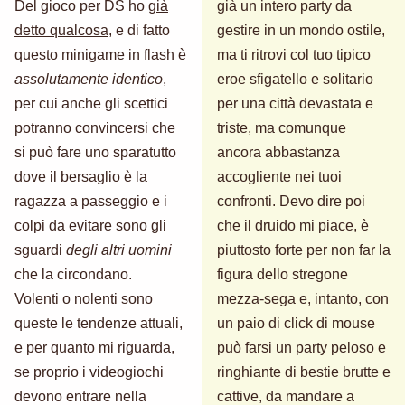
Del gioco per DS ho
già
già un intero party da
detto qualcosa
, e di fatto
gestire in un mondo ostile,
questo minigame in flash è
ma ti ritrovi col tuo tipico
assolutamente identico
,
eroe sfigatello e solitario
per cui anche gli scettici
per una città devastata e
potranno convincersi che
triste, ma comunque
si può fare uno sparatutto
ancora abbastanza
dove il bersaglio è la
accogliente nei tuoi
ragazza a passeggio e i
confronti. Devo dire poi
colpi da evitare sono gli
che il druido mi piace, è
sguardi
degli altri uomini
piuttosto forte per non far la
che la circondano.
figura dello stregone
Volenti o nolenti sono
mezza-sega e, intanto, con
queste le tendenze attuali,
un paio di click di mouse
e per quanto mi riguarda,
può farsi un party peloso e
se proprio i videogiochi
ringhiante di bestie brutte e
devono entrare nella
cattive, da mandare a