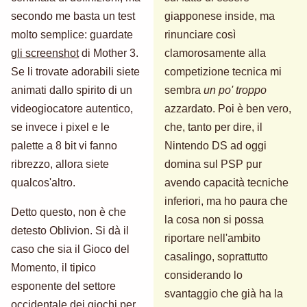
secondo me basta un test
giapponese inside, ma
molto semplice: guardate
rinunciare così
gli screenshot
di Mother 3.
clamorosamente alla
Se li trovate adorabili siete
competizione tecnica mi
animati dallo spirito di un
sembra
un po' troppo
videogiocatore autentico,
azzardato. Poi è ben vero,
se invece i pixel e le
che, tanto per dire, il
palette a 8 bit vi fanno
Nintendo DS ad oggi
ribrezzo, allora siete
domina sul PSP pur
qualcos'altro.
avendo capacità tecniche
inferiori, ma ho paura che
Detto questo, non è che
la cosa non si possa
detesto Oblivion. Si dà il
riportare nell'ambito
caso che sia il Gioco del
casalingo, soprattutto
Momento, il tipico
considerando lo
esponente del settore
svantaggio che già ha la
occidentale dei giochi per