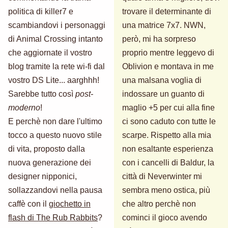
politica di killer7 e
trovare il determinante di
scambiandovi i personaggi
una matrice 7x7. NWN,
di Animal Crossing intanto
però, mi ha sorpreso
che aggiornate il vostro
proprio mentre leggevo di
blog tramite la rete wi-fi dal
Oblivion e montava in me
vostro DS Lite... aarghhh!
una malsana voglia di
Sarebbe tutto così
post-
indossare un guanto di
moderno
!
maglio +5 per cui alla fine
E perchè non dare l'ultimo
ci sono caduto con tutte le
tocco a questo nuovo stile
scarpe. Rispetto alla mia
di vita, proposto dalla
non esaltante esperienza
nuova generazione dei
con i cancelli di Baldur, la
designer nipponici,
città di Neverwinter mi
sollazzandovi nella pausa
sembra meno ostica, più
caffè con il
giochetto in
che altro perchè non
flash di The Rub Rabbits
?
cominci il gioco avendo