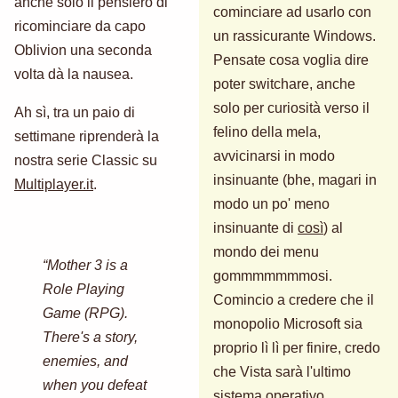
anche solo il pensiero di
cominciare ad usarlo con
ricominciare da capo
un rassicurante Windows.
Oblivion una seconda
Pensate cosa voglia dire
volta dà la nausea.
poter switchare, anche
solo per curiosità verso il
Ah sì, tra un paio di
felino della mela,
settimane riprenderà la
avvicinarsi in modo
nostra serie Classic su
insinuante (bhe, magari in
Multiplayer.it
.
modo un po' meno
insinuante di
così
) al
mondo dei menu
“Mother 3 is a
gommmmmmmosi.
Role Playing
Comincio a credere che il
Game (RPG).
monopolio Microsoft sia
There's a story,
proprio lì lì per finire, credo
enemies, and
che Vista sarà l'ultimo
when you defeat
sistema operativo