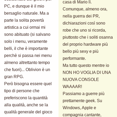
casa di Mario lì.
PC, e dunque è il mio
Comunque, almeno ora,
bersaglio naturale. Ma a
nella guerra dei PR,
parte la solita povertà
dichiarazioni così sono
artistica a cui ormai mi
robe che uno si ricorda,
sono abituato (si salvano
piuttosto che i soliti osanna
solo i menu, veramente
del proprio hardware più
belli, il che è importante
bello più sexy e più
perchè si passa nei menu
performante.
almeno altrettanto tempo
Ma tutto questo mentre io
che fuori)... Oblivion è un
NON HO VOGLIA DI UNA
gran RPG.
NUOVA CONSOLE
Però bisogna essere quel
WAAAAR!
tipo di persone che
Passiamo a guerre più
preferiscono la quantità
prettamente geek. Su
alla qualità, anche se la
Windows, Apple e
qualità generale del gioco
compagnia cantante,