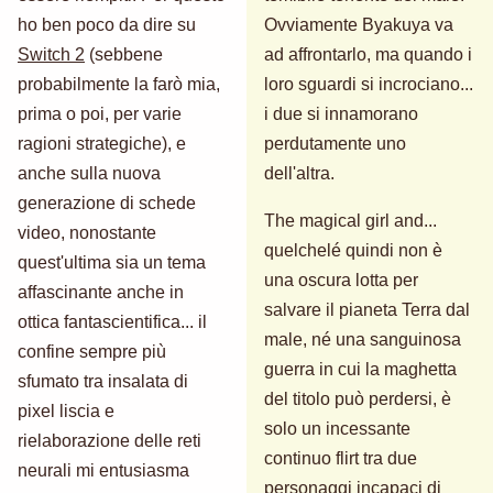
ho ben poco da dire su
Ovviamente Byakuya va
Switch 2
(sebbene
ad affrontarlo, ma quando i
probabilmente la farò mia,
loro sguardi si incrociano...
prima o poi, per varie
i due si innamorano
ragioni strategiche), e
perdutamente uno
anche sulla nuova
dell'altra.
generazione di schede
The magical girl and...
video, nonostante
quelchelé quindi non è
quest'ultima sia un tema
una oscura lotta per
affascinante anche in
salvare il pianeta Terra dal
ottica fantascientifica... il
male, né una sanguinosa
confine sempre più
guerra in cui la maghetta
sfumato tra insalata di
del titolo può perdersi, è
pixel liscia e
solo un incessante
rielaborazione delle reti
continuo flirt tra due
neurali mi entusiasma
personaggi incapaci di