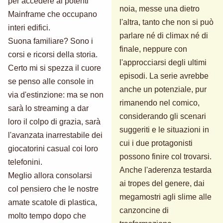
per accedere ai potenti
noia, messe una dietro
Mainframe che occupano
l'altra, tanto che non si può
interi edifici.
parlare né di climax né di
Suona familiare? Sono i
finale, neppure con
corsi e ricorsi della storia.
l'approcciarsi degli ultimi
Certo mi si spezza il cuore
episodi. La serie avrebbe
se penso alle console in
anche un potenziale, pur
via d'estinzione: ma se non
rimanendo nel comico,
sarà lo streaming a dar
considerando gli scenari
loro il colpo di grazia, sarà
suggeriti e le situazioni in
l'avanzata inarrestabile dei
cui i due protagonisti
giocatorini casual coi loro
possono finire col trovarsi.
telefonini.
Anche l'aderenza testarda
Meglio allora consolarsi
ai tropes del genere, dai
col pensiero che le nostre
megamostri agli slime alle
amate scatole di plastica,
canzoncine di
molto tempo dopo che