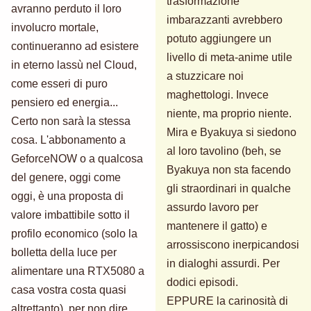
trasformazione
avranno perduto il loro
imbarazzanti avrebbero
involucro mortale,
potuto aggiungere un
continueranno ad esistere
livello di meta-anime utile
in eterno lassù nel Cloud,
a stuzzicare noi
come esseri di puro
maghettologi. Invece
pensiero ed energia...
niente, ma proprio niente.
Certo non sarà la stessa
Mira e Byakuya si siedono
cosa. L'abbonamento a
al loro tavolino (beh, se
GeforceNOW o a qualcosa
Byakuya non sta facendo
del genere, oggi come
gli straordinari in qualche
oggi, è una proposta di
assurdo lavoro per
valore imbattibile sotto il
mantenere il gatto) e
profilo economico (solo la
arrossiscono inerpicandosi
bolletta della luce per
in dialoghi assurdi. Per
alimentare una RTX5080 a
dodici episodi.
casa vostra costa quasi
EPPURE la carinosità di
altrettanto), per non dire