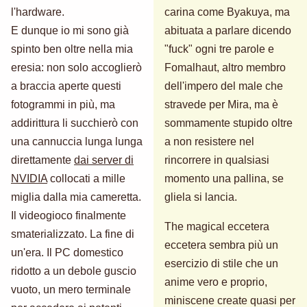
l'hardware.
carina come Byakuya, ma
E dunque io mi sono già
abituata a parlare dicendo
spinto ben oltre nella mia
"fuck" ogni tre parole e
eresia: non solo accoglierò
Fomalhaut, altro membro
a braccia aperte questi
dell'impero del male che
fotogrammi in più, ma
stravede per Mira, ma è
addirittura li succhierò con
sommamente stupido oltre
una cannuccia lunga lunga
a non resistere nel
direttamente
dai server di
rincorrere in qualsiasi
NVIDIA
collocati a mille
momento una pallina, se
miglia dalla mia cameretta.
gliela si lancia.
Il videogioco finalmente
The magical eccetera
smaterializzato. La fine di
eccetera sembra più un
un'era. Il PC domestico
esercizio di stile che un
ridotto a un debole guscio
anime vero e proprio,
vuoto, un mero terminale
miniscene create quasi per