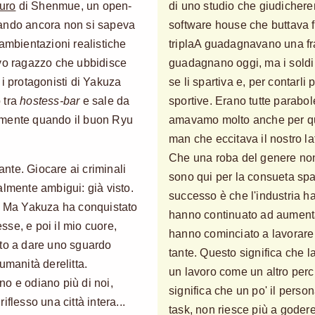
uro
di Shenmue, un open-
di uno studio che giudichere
uando ancora non si sapeva
software house che buttava fu
 ambientazioni realistiche
triplaA guadagnavano una fra
avo ragazzo che ubbidisce
guadagnano oggi, ma i soldi 
 i protagonisti di Yakuza
se li spartiva e, per contarli 
 tra
hostess-bar
e sale da
sportive. Erano tutte parabo
amente quando il buon Ryu
amavamo molto anche per que
man che eccitava il nostro lat
Che una roba del genere no
vante. Giocare ai criminali
sono qui per la consueta spa
almente ambigui: già visto.
successo è che l'industria ha
o. Ma Yakuza ha conquistato
hanno continuato ad aument
esse, e poi il mio cuore,
hanno cominciato a lavorare 
tto a dare uno sguardo
tante. Questo significa che l
umanità derelitta.
un lavoro come un altro perc
o e odiano più di noi,
significa che un po' il perso
flesso una città intera...
task, non riesce più a goder