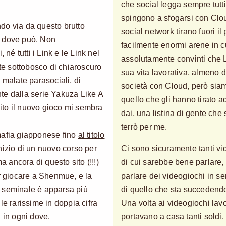
che social legga sempre tutt
spingono a sfogarsi con Cloud
do via da questo brutto
social network tirano fuori i
, dove può. Non
facilmente enormi arene in cu
 né tutti i Link e le Link nel
assolutamente convinti che Li
e sottobosco di chiaroscuro
sua vita lavorativa, almeno 
 malate parasociali, di
società con Cloud, però siam
ente dalla serie Yakuza Like A
quello che gli hanno tirato 
to il nuovo gioco mi sembra
dai, una listina di gente che s
terrò per me.
mafia giapponese fino
al titolo
inizio di un nuovo corso per
Ci sono sicuramente tanti vi
a ancora di questo sito (!!!)
di cui sarebbe bene parlare
 giocare a Shenmue, e la
parlare dei videogiochi in se
o seminale è apparsa più
di quello
che sta succedendo 
lle rarissime in doppia cifra
Una volta ai videogiochi la
 in ogni dove.
portavano a casa tanti soldi