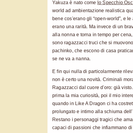
Yakuza è nato come
lo Specchio Osc
world ad ambientazione realistica q
bene cos'erano gli “open-world”, e le
erano una rarità. Ma invece di un br
alla nonna e torna in tempo per cena,
sono ragazzacci truci che si muovono
pachinko, che escono di casa pratic
se ne va a nanna.
E fin qui nulla di particolarmente rile
non è certo una novità. Criminali mor
Ragazzacci dal cuore d'oro: già vist
prima la mia curiosità, poi il mio inter
quando in Like A Dragon ci ha costre
prolungato e intimo alla schiuma dell'
Restano i personaggi tragici che aman
capaci di passioni che infiammano di ri