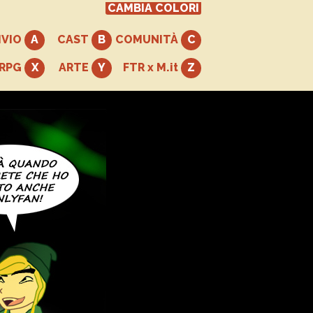
CAMBIA COLORI
IVIO
CAST
COMUNITÀ
+RPG
ARTE
FTR x M.it