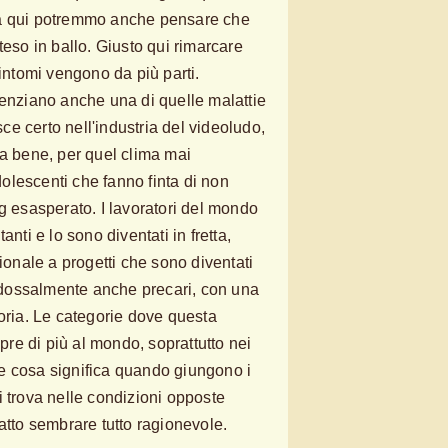
ia qui potremmo anche pensare che
teso in ballo. Giusto qui rimarcare
sintomi vengono da più parti.
denziano anche una di quelle malattie
e certo nell'industria del videoludo,
ta bene, per quel clima mai
lescenti che fanno finta di non
g esasperato. I lavoratori del mondo
anti e lo sono diventati in fretta,
sionale a progetti che sono diventati
dossalmente anche precari, con una
toria. Le categorie dove questa
e di più al mondo, soprattutto nei
e cosa significa quando giungono i
i trova nelle condizioni opposte
atto sembrare tutto ragionevole.