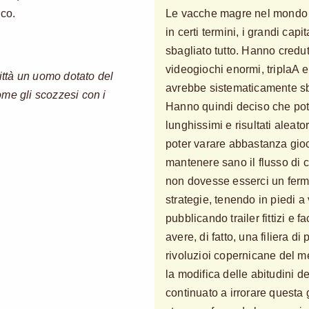
oco.
Le vacche magre nel mondo d
in certi termini, i grandi cap
sbagliato tutto. Hanno credu
videogiochi enormi, triplaA e
città un uomo dotato del
avrebbe sistematicamente sb
me gli scozzesi con i
Hanno quindi deciso che pot
lunghissimi e risultati aleat
poter varare abbastanza gio
mantenere sano il flusso di
non dovesse esserci un fermo 
strategie, tenendo in piedi a
pubblicando trailer fittizi e 
avere, di fatto, una filiera di
rivoluzioi copernicane del mer
la modifica delle abitudini d
continuato a irrorare questa 