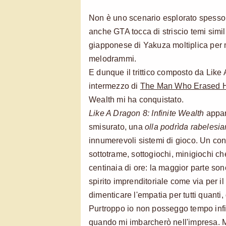
Non è uno scenario esplorato spesso 
anche GTA tocca di striscio temi simi
giapponese di Yakuza moltiplica per m
melodrammi.
E dunque il trittico composto da Like
intermezzo di
The Man Who Erased 
Wealth mi ha conquistato.
Like A Dragon 8: Infinite Wealth
appar
smisurato, una
olla podrìda rabelesi
innumerevoli sistemi di gioco. Un con
sottotrame, sottogiochi, minigiochi 
centinaia di ore: la maggior parte son
spirito imprenditoriale come via per i
dimenticare l'empatia per tutti quanti, 
Purtroppo io non posseggo tempo infi
quando mi imbarcherò nell'impresa. 