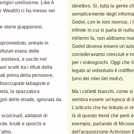
origini umilissime. Like A
obiettivo. Si, tutta la gente
e Wealth) ci ha messo nei
semplicemente degli informa
Godel, con le loro nevrosi, i 
e storie giapponesi,
infinite in cui si parla di nu
millenni fa, non abbiamo ma
provveduto, entrato in
Godel doveva essere un'azie
llulari erano delle
consideravamo cresciuti e n
esisteva, e uscito nel
per i videogiochi. Oggi che il
 scelti tra i rifiuti della
legato al videoludo è indiffer
iati prima della pensione,
(uno dei miei liet motiv).
 disoccupate tabagiste e
cietà, la spazzatura
Ma i colletti bianchi, come s
li delle strade, ignorata da
sembra essere un'epoca di li
L'articolo che ho linkato in re
scalcinati, abitatori di
là di questo trend che però 
de, brutti e sporchi e
esempio, parlando di Microsof
altro.
dell'acquisizione Activision 