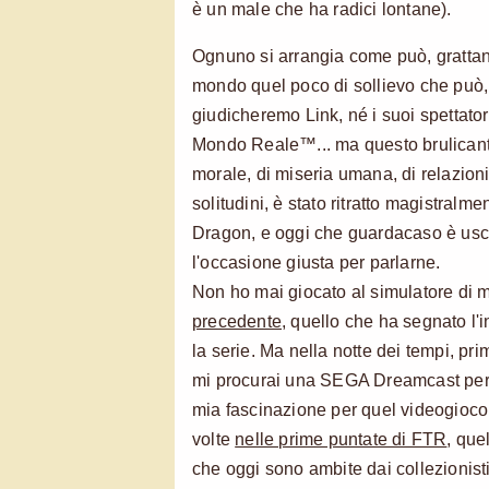
è un male che ha radici lontane).
Ognuno si arrangia come può, grattan
mondo quel poco di sollievo che può
giudicheremo Link, né i suoi spettatori,
Mondo Reale™... ma questo brulicant
morale, di miseria umana, di relazioni
solitudini, è stato ritratto magistralm
Dragon, e oggi che guardacaso è usci
l'occasione giusta per parlarne.
Non ho mai giocato al simulatore di 
precedente
, quello che ha segnato l'
la serie. Ma nella notte dei tempi, prim
mi procurai una SEGA Dreamcast per
mia fascinazione per quel videogioc
volte
nelle prime puntate di FTR
, que
che oggi sono ambite dai collezionisti