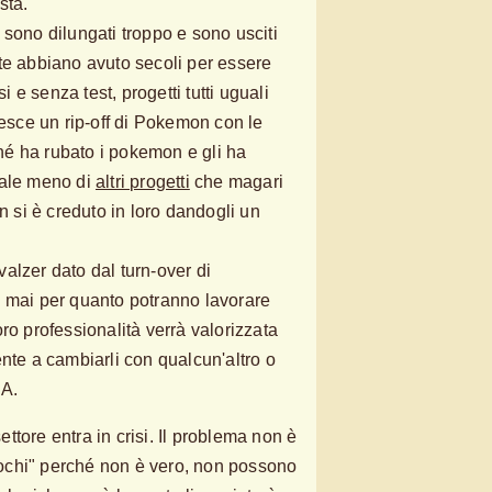
sta.
 sono dilungati troppo e sono usciti
te abbiano avuto secoli per essere
si e senza test, progetti tutti uguali
 esce un rip-off di Pokemon con le
rché ha rubato i pokemon e gli ha
vale meno di
altri progetti
che magari
on si è creduto in loro dandogli un
alzer dato dal turn-over di
o mai per quanto potranno lavorare
ro professionalità verrà valorizzata
nte a cambiarli con qualcun'altro o
IA.
tore entra in crisi. Il problema non è
ochi" perché non è vero, non possono