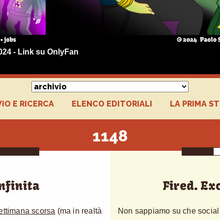
024 - Link su OnlyFan
IO E RICERCA
ELENCO EDITORIALI
LA PRIMA S
1148
nfinita
Fired. Ex
ettimana scorsa
(ma in realtà
Non sappiamo su che social 