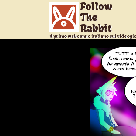
Follow
The
Rabbit
Il primo webcomic italiano sui videogi