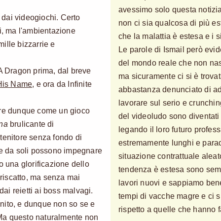
avessimo solo questa notiz
dai videogiochi. Certo
non ci sia qualcosa di più es
li, ma l'ambientazione
che la malattia è estesa e i 
ille bizzarrie e
Le parole di Ismail però evi
del mondo reale che non nasc
 A Dragon prima, dal breve
ma sicuramente ci si è trova
His Name
, e ora da Infinite
abbastanza denunciato di ado
lavorare sul serio e crunchin
e dunque come un gioco
del videoludo sono diventati t
ana
brulicante di
legando il loro futuro profes
tenitore senza fondo di
estremamente lunghi e para
che da soli possono impegnare
situazione contrattuale alea
o una glorificazione dello
tendenza è estesa sono sempr
l riscatto, ma senza mai
lavori nuovi e sappiamo ben
dai reietti ai boss malvagi.
tempi di vacche magre e ci s
nito, e dunque non so se e
rispetto a quelle che hanno f
Ma questo naturalmente non