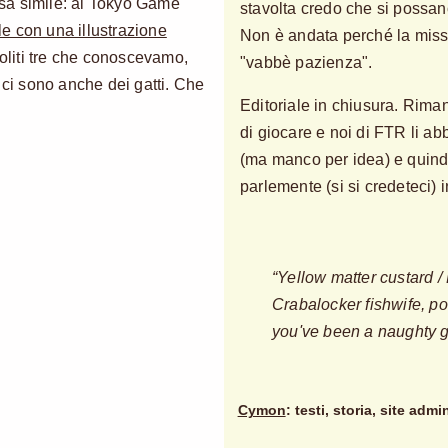
sa simile: al Tokyo Game
stavolta credo che si possa
e con una illustrazione
Non è andata perché la miss
soliti tre che conoscevamo,
"vabbè pazienza".
 ci sono anche dei gatti. Che
Editoriale in chiusura. Rima
di giocare e noi di FTR li abb
(ma manco per idea) e quind
parlemente (si si credeteci) 
“Yellow matter custard /
Crabalocker fishwife, po
you've been a naughty gi
Cymon
: testi, storia, site admi