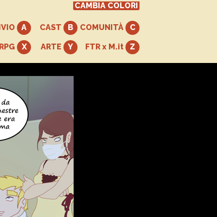
CAMBIA COLORI
IVIO
CAST
COMUNITÀ
+RPG
ARTE
FTR x M.it