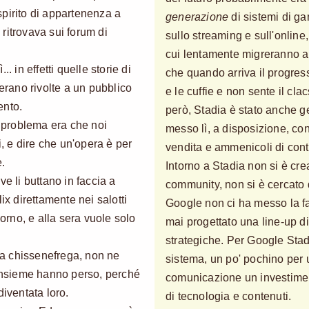
pirito di appartenenza a
generazione
di sistemi di g
i ritrovava sui forum di
sullo streaming e sull'online
cui lentamente migreranno an
. in effetti quelle storie di
che quando arriva il progress
 erano rivolte a un pubblico
e le cuffie e non sente il cl
ento.
però, Stadia è stato anche ge
l problema era che noi
messo lì, a disposizione, con
li, e dire che un'opera è per
vendita e ammenicoli di cont
e.
Intorno a Stadia non si è cre
ve li buttano in faccia a
community, non si è cercato 
ix direttamente nei salotti
Google non ci ha messo la 
iorno, e alla sera vuole solo
mai progettato una line-up di 
strategiche. Per Google Sta
a chissenefrega, non ne
sistema, un po' pochino per
 insieme hanno perso, perché
comunicazione un investiment
diventata loro.
di tecnologia e contenuti.