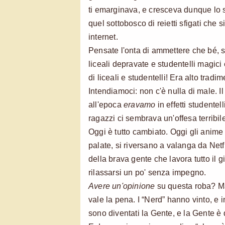
ti emarginava, e cresceva dunque lo s
quel sottobosco di reietti sfigati che s
internet.
Pensate l'onta di ammettere che bé, sì..
liceali depravate e studentelli magici
di liceali e studentelli! Era alto tradim
Intendiamoci: non c'è nulla di male. I
all'epoca
eravamo
in effetti studentel
ragazzi ci sembrava un'offesa terribil
Oggi è tutto cambiato. Oggi gli anime 
palate, si riversano a valanga da Netfl
della brava gente che lavora tutto il g
rilassarsi un po' senza impegno.
Avere un'opinione
su questa roba? M
vale la pena. I “Nerd” hanno vinto, e
sono diventati la Gente, e la Gente è 