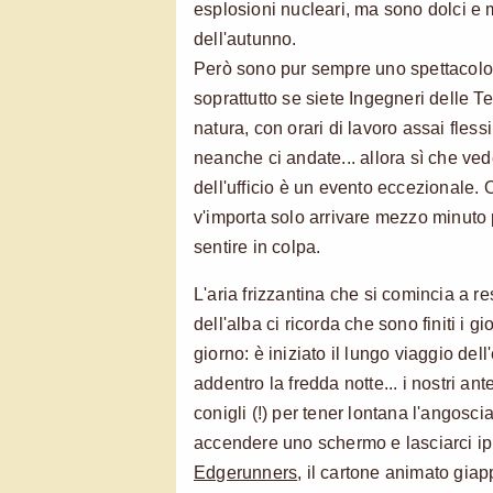
esplosioni nucleari, ma sono dolci e mi
dell'autunno.
Però sono pur sempre uno spettacol
soprattutto se siete Ingegneri delle 
natura, con orari di lavoro assai flessi
neanche ci andate... allora sì che vede
dell'ufficio è un evento eccezionale.
v'importa solo arrivare mezzo minuto 
sentire in colpa.
L'aria frizzantina che si comincia a re
dell'alba ci ricorda che sono finiti i gio
giorno: è iniziato il lungo viaggio del
addentro la fredda notte... i nostri a
conigli (!) per tener lontana l'angosci
accendere uno schermo e lasciarci ip
Edgerunners
, il cartone animato gi