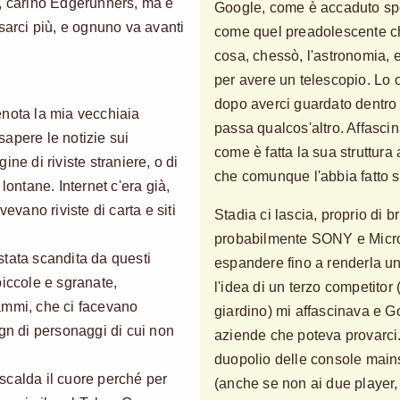
ì, carino Edgerunners, ma è
Google, come è accaduto spe
sarci più, e ognuno va avanti
come quel preadolescente ch
cosa, chessò, l'astronomia, e
per avere un telescopio. Lo 
dopo averci guardato dentro 
enota la mia vecchiaia
passa qualcos'altro. Affasci
apere le notizie sui
come è fatta la sua struttura 
ne di riviste straniere, o di
che comunque l'abbia fatto s
e lontane. Internet c'era già,
evano riviste di carta e siti
Stadia ci lascia, proprio di b
probabilmente SONY e Micro
tata scandita da questi
espandere fino a renderla un
piccole e sgranate,
l'idea di un terzo competito
ammi, che ci facevano
giardino) mi affascinava e G
ign di personaggi di cui non
aziende che poteva provarci.
duopolio delle console main
i scalda il cuore perché per
(anche se non ai due player