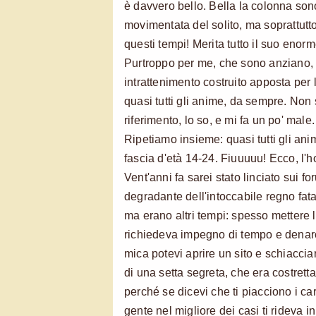
è davvero bello. Bella la colonna son
movimentata del solito, ma soprattutto 
questi tempi! Merita tutto il suo enor
Purtroppo per me, che sono anziano, si
intrattenimento costruito apposta per 
quasi tutti gli anime, da sempre. Non 
riferimento, lo so, e mi fa un po' male.
Ripetiamo insieme: quasi tutti gli anim
fascia d'età 14-24. Fiuuuuu! Ecco, l'h
Vent'anni fa sarei stato linciato sui f
degradante dell'intoccabile regno fata
ma erano altri tempi: spesso mettere
richiedeva impegno di tempo e denaro
mica potevi aprire un sito e schiacciar
di una setta segreta, che era costret
perché se dicevi che ti piacciono i ca
gente nel migliore dei casi ti rideva i