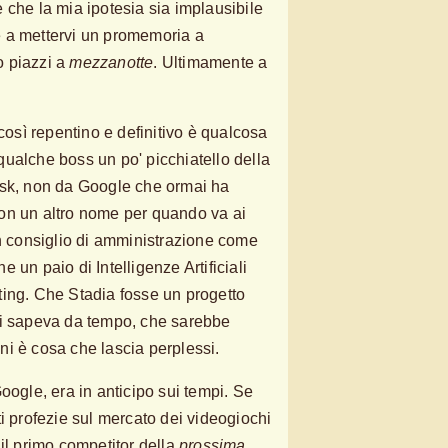
 che la mia ipotesia sia implausibile
 a mettervi un promemoria a
o piazzi a
mezzanotte
. Ultimamente a
 così repentino e definitivo è qualcosa
ualche boss un po' picchiatello della
, non da Google che ormai ha
on un altro nome per quando va ai
un consiglio di amministrazione come
 un paio di Intelligenze Artificiali
ting. Che Stadia fosse un progetto
si sapeva da tempo, che sarebbe
i è cosa che lascia perplessi.
oogle, era in anticipo sui tempi. Se
i profezie sul mercato dei videogiochi
il primo competitor della
prossima