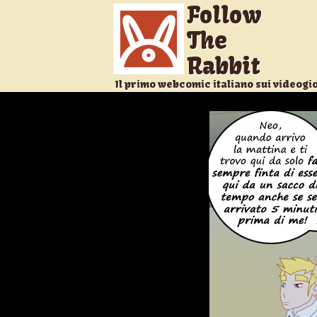
Follow
The
Rabbit
Il primo webcomic italiano sui videogi