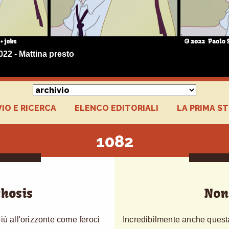
022 - Mattina presto
IO E RICERCA
ELENCO EDITORIALI
LA PRIMA S
1082
hosis
Non
iù all'orizzonte come feroci
Incredibilmente anche questa 