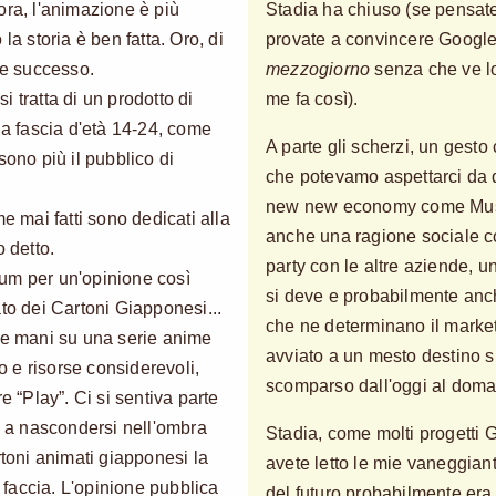
ora, l'animazione è più
Stadia ha chiuso (se pensate
la storia è ben fatta. Oro, di
provate a convincere Google
me successo.
mezzogiorno
senza che ve l
 tratta di un prodotto di
me fa così).
la fascia d'età 14-24, come
A parte gli scherzi, un gesto
sono più il pubblico di
che potevamo aspettarci da q
new new economy come Musk
e mai fatti sono dedicati alla
anche una ragione sociale c
o detto.
party con le altre aziende, 
orum per un'opinione così
si deve e probabilmente anche
to dei Cartoni Giapponesi...
che ne determinano il marke
 le mani su una serie anime
avviato a un mesto destino 
 e risorse considerevoli,
scomparso dall'oggi al doman
e “Play”. Ci si sentiva parte
ta a nascondersi nell'ombra
Stadia, come molti progetti G
rtoni animati giapponesi la
avete letto le mie vaneggiant
n faccia. L'opinione pubblica
del futuro probabilmente era 