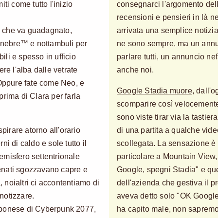
ti come tutto l'inizio
consegnarci l'argomento dell'
recensioni e pensieri in là 
o che va guadagnato,
arrivata una semplice notizia
Tenebre™ e nottambuli per
ne sono sempre, ma un ann
bili e spesso in ufficio
parlare tutti, un annuncio n
re l'alba dalle vetrate
anche noi.
 Oppure fate come Neo, e
Google Stadia muore
, dall'
prima di Clara per farla
scomparire così velocemente 
sono viste tirar via la tastie
spirare atorno all'orario
di una partita a qualche vid
rni di caldo e sole tutto il
scollegata. La sensazione è 
l'emisfero settentrionale
particolare a Mountain View
ntenati sgozzavano capre e
Google, spegni Stadia" e que
a, noialtri ci accontentiamo di
dell'azienda che gestiva il p
notizzare.
aveva detto solo "OK Google
apponese di Cyberpunk 2077,
ha capito male, non sapremo