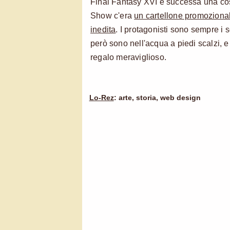
Final Fantasy XVI è successa una co
Show c'era
un cartellone promozional
inedita
. I protagonisti sono sempre i 
però sono nell'acqua a piedi scalzi, e
regalo meraviglioso.
Lo-Rez
: arte, storia, web design