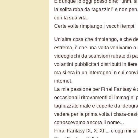
E dunque io oggi posso dire: “uhm, s
la solita roba da ragazzini” e non pen
con la sua vita.
Certe volte rimpiango i vecchi tempi.
Un'altra cosa che rimpiango, e che d
estrema, è che una volta venivamo a s
videogiochi da scansioni rubate di pagi
volantini pubblicitari distribuiti in fier
ma si era in un interregno in cui conviv
internet.
La mia passione per Final Fantasy è s
occasionali ritrovamenti di immagini 
tagliuzzate male e coperte da ideogr
vedere per la prima volta i chara-des
conoscevamo ancora il nome...
Final Fantasy IX, X, XII... e oggi mi s