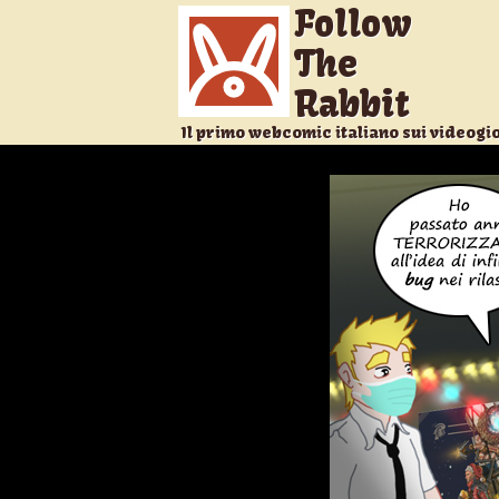
Follow
The
Rabbit
Il primo webcomic italiano sui videogi