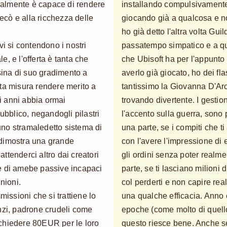
almente è capace di rendere
installando compulsivamente
decò e alla ricchezza delle
giocando già a qualcosa e no
ho già detto l'altra volta Gu
vi si contendono i nostri
passatempo simpatico e a qu
le, e l'offerta è tanta che
che Ubisoft ha per l'appunto
ina di suo gradimento a
averlo già giocato, ho dei f
ta misura rendere merito a
tantissimo la Giovanna D'Arc
i anni abbia ormai
trovando divertente. I gestio
pubblico, negandogli pilastri
l'accento sulla guerra, sono p
no stramaledetto sistema di
una parte, se i compiti che ti 
 dimostra una grande
con l'avere l'impressione di
ttenderci altro dai creatori
gli ordini senza poter realmen
e di amebe passive incapaci
parte, se ti lasciano milioni 
nioni.
col perderti e non capire re
missioni che si trattiene lo
una qualche efficacia. Anno 
nzi, padrone crudeli come
epoche (come molto di quello
chiedere 80EUR per le loro
questo riesce bene. Anche se