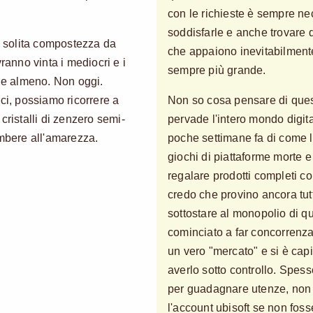
con le richieste è sempre ne
soddisfarle e anche trovare q
ra solita compostezza da
che appaiono inevitabilment
ranno vinta i mediocri e i
sempre più grande.
ine almeno. Non oggi.
ci, possiamo ricorrere a
Non so cosa pensare di quest
cristalli di zenzero semi-
pervade l'intero mondo digit
ombere all'amarezza.
poche settimane fa di come l
giochi di piattaforme morte e
regalare prodotti completi 
credo che provino ancora tutti
sottostare al monopolio di 
cominciato a far concorrenza
un vero "mercato" e si è cap
averlo sotto controllo. Spes
per guadagnare utenze, non
l'account ubisoft se non fosse