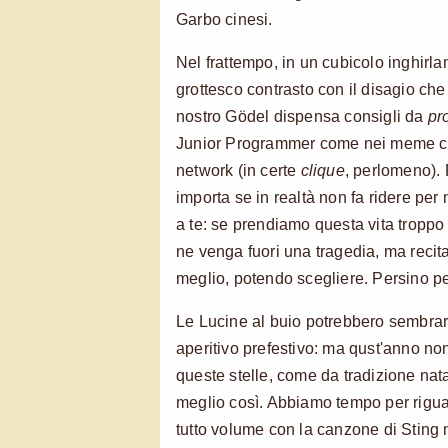
Garbo cinesi.
Nel frattempo, in un cubicolo inghirla
grottesco contrasto con il disagio che i
nostro Gödel dispensa consigli da
pr
Junior Programmer come nei meme che
network (in certe
clique
, perlomeno). 
importa se in realtà non fa ridere per
a te: se prendiamo questa vita troppo 
ne venga fuori una tragedia, ma rec
meglio, potendo scegliere. Persino p
Le Lucine al buio potrebbero sembrare
aperitivo prefestivo: ma qust'anno no
queste stelle, come da tradizione nata
meglio così. Abbiamo tempo per rigu
tutto volume con la canzone di Sting 