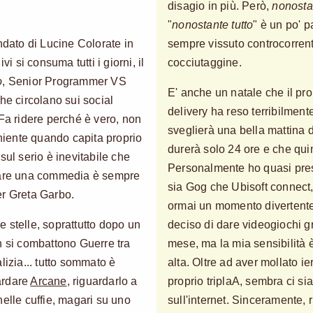
disagio in più. Però,
nonostan
"
nonostante tutto
" è un po' p
ndato di Lucine Colorate in
sempre vissuto controcorrente
vi si consuma tutti i giorni, il
cocciutaggine.
o
, Senior Programmer VS
E' anche un natale che il prol
 circolano sui social
delivery ha reso terribilment
Fa ridere perché è vero, non
sveglierà una bella mattina 
 niente quando capita proprio
durerà solo 24 ore e che quindi
sul serio è inevitabile che
Personalmente ho quasi pres
itare una commedia è sempre
sia Gog che Ubisoft connect, 
er Greta Garbo.
ormai un momento divertente
 stelle, soprattutto dopo un
deciso di dare videogiochi gr
n si combattono Guerre tra
mese, ma la mia sensibilità è
lizia... tutto sommato è
alta. Oltre ad aver mollato i
ardare
Arcane
, riguardarlo a
proprio triplaA, sembra ci sian
nelle cuffie, magari su uno
sull'internet. Sinceramente, r