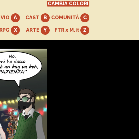
CAMBIA COLORI
IVIO
CAST
COMUNITÀ
+RPG
ARTE
FTR x M.it