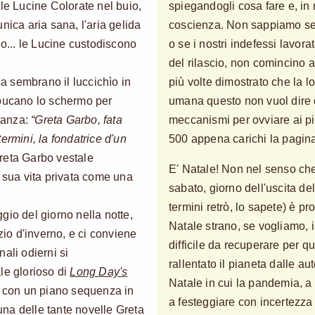
lle Lucine Colorate nel buio,
spiegandogli cosa fare e, in 
nica aria sana, l'aria gelida
coscienza. Non sappiamo se
no... le Lucine custodiscono
o se i nostri indefessi lavorat
del rilascio, non comincino 
 sembrano il luccichìo in
più volte dimostrato che la 
 bucano lo schermo per
umana questo non vuol dire 
stanza:
“Greta Garbo, fata
meccanismi per ovviare ai pi
ermini, la fondatrice d'un
500 appena carichi la pagina 
Greta Garbo vestale
E' Natale! Non nel senso ch
a sua vita privata come una
sabato, giorno dell'uscita d
termini retrò, lo sapete) è p
gio del giorno nella notte,
Natale strano, se vogliamo, 
zio d'inverno, e ci conviene
difficile da recuperare per qu
ali odierni si
rallentato il pianeta dalle aut
le glorioso di
Long Day's
Natale in cui la pandemia, a 
e con un piano sequenza in
a festeggiare con incertezza
 una delle tante novelle Greta