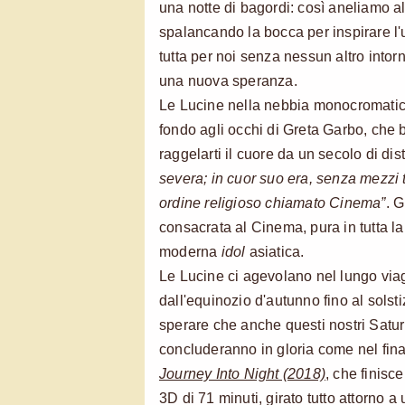
una notte di bagordi: così aneliamo a
spalancando la bocca per inspirare l'u
tutta per noi senza nessun altro intor
una nuova speranza.
Le Lucine nella nebbia monocromatica
fondo agli occhi di Greta Garbo, che
raggelarti il cuore da un secolo di di
severa; in cuor suo era, senza mezzi t
ordine religioso chiamato Cinema”
. 
consacrata al Cinema, pura in tutta l
moderna
idol
asiatica.
Le Lucine ci agevolano nel lungo viag
dall'equinozio d'autunno fino al solsti
sperare che anche questi nostri Saturn
concluderanno in gloria come nel fina
Journey Into Night (2018)
, che finisc
3D di 71 minuti, girato tutto attorno a