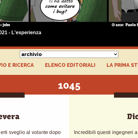
021 - L'esperienza
IO E RICERCA
ELENCO EDITORIALI
LA PRIMA S
1045
evera
Di
erti sveglio al volante dopo
Incredibili questi ingegneri 