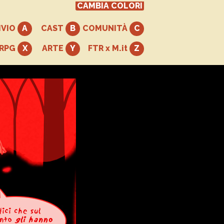
CAMBIA COLORI
IVIO
CAST
COMUNITÀ
+RPG
ARTE
FTR x M.it