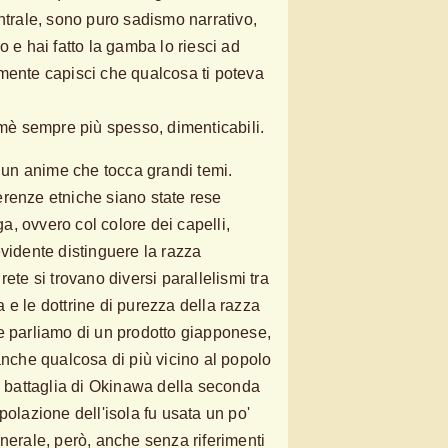
ntrale, sono puro sadismo narrativo,
o e hai fatto la gamba lo riesci ad
mente capisci che qualcosa ti poteva
è sempre più spesso, dimenticabili.
un anime che tocca grandi temi.
fferenze etniche siano state rese
, ovvero col colore dei capelli,
evidente distinguere la razza
ete si trovano diversi parallelismi tra
 e le dottrine di purezza della razza
e parliamo di un prodotto giapponese,
anche qualcosa di più vicino al popolo
la battaglia di Okinawa della seconda
polazione dell'isola fu usata un po'
nerale, però, anche senza riferimenti