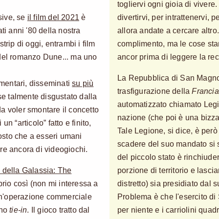
togliervi ogni gioia di viver
sive, se
il film del 2021
è
divertirvi, per intrattenervi
ti anni '80 della nostra
allora andate a cercare altro.
trip di oggi, entrambi i film
complimento, ma le cose stan
 del romanzo Dune... ma uno
ancor prima di leggere la rec
La Repubblica di San Magnol
mentari, disseminati
su più
trasfigurazione della
Francia
se talmente disgustato dalla
automatizzato chiamato Legi
a voler smontare il concetto
nazione (che poi è una bizza
n “articolo” fatto e finito,
Tale Legione, si dice, è però
ttosto che a esseri umani
scadere del suo mandato si 
re ancora di videogiochi.
del piccolo stato è rinchiude
i della Galassia: The
porzione di territorio e lascia
rio così (non mi interessa a
distretto) sia presidiato dal 
: un'operazione commerciale
Problema è che l'esercito d
ano
tie-in
. Il gioco tratto dal
per niente e i carriolini qua