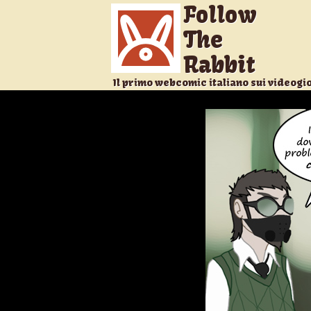
Follow
The
Rabbit
Il primo webcomic italiano sui videogi