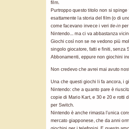
film.
Purtroppo questo titolo non si spinge f
esattamente la storia del film (o di uno
come facevano invece i veri
tie-in
per
Nintendo... ma ci va abbastanza vicin
Giochi così non se ne vedono più molt
singolo giocatore, fatti e finiti, senza
Abbonamenti, eppure non giochini in
Non credevo che avrei mai avuto nost
Una che questi giochi li fa ancora, i gioc
Nintendo: che a quanto pare è riuscita
copie di Mario Kart, e 30 e 20 e rotti de
per Switch.
Nintendo è anche rimasta l'unica cons
mercato giapponese, che da anni orma
giochini per i telefonini. E questo am