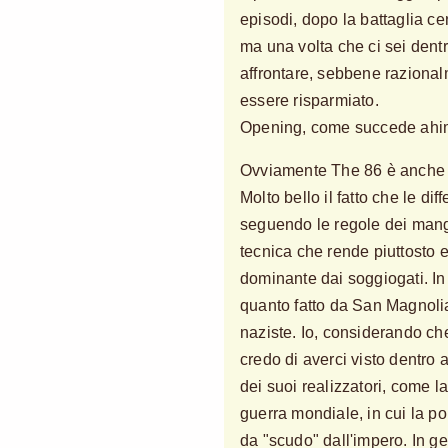
episodi, dopo la battaglia ce
ma una volta che ci sei dentr
affrontare, sebbene razional
essere risparmiato.
Opening, come succede ahim
Ovviamente The 86 è anche 
Molto bello il fatto che le di
seguendo le regole dei manga
tecnica che rende piuttosto 
dominante dai soggiogati. In r
quanto fatto da San Magnolia
naziste. Io, considerando ch
credo di averci visto dentro 
dei suoi realizzatori, come 
guerra mondiale, in cui la po
da "scudo" dall'impero. In ge