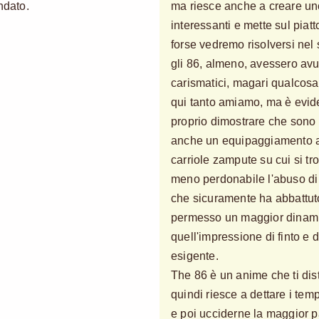
ndato.
ma riesce anche a creare uno
interessanti e mette sul piatt
forse vedremo risolversi nel
gli 86, almeno, avessero av
carismatici, magari qualcosa 
qui tanto amiamo, ma è eviden
proprio dimostrare che sono 
anche un equipaggiamento ap
carriole zampute su cui si t
meno perdonabile l'abuso di
che sicuramente ha abbattuto
permesso un maggior dinami
quell'impressione di finto e
esigente.
The 86 è un anime che ti dis
quindi riesce a dettare i temp
e poi ucciderne la maggior pa