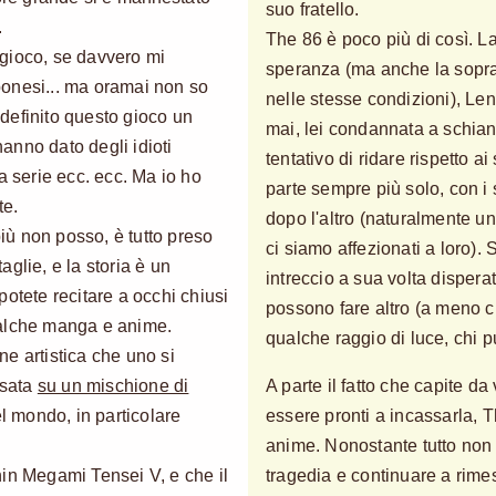
suo fratello.
.
The 86 è poco più di così. L
gioco, se davvero mi
speranza (ma anche la sopra
onesi... ma oramai non so
nelle stesse condizioni), Le
definito questo gioco un
mai, lei condannata a schiant
hanno dato degli idioti
tentativo di ridare rispetto a
a serie ecc. ecc. Ma io ho
parte sempre più solo, con i
te.
dopo l'altro (naturalmente 
ù non posso, è tutto preso
ci siamo affezionati a loro).
glie, e la storia è un
intreccio a sua volta disper
otete recitare a occhi chiusi
possono fare altro (a meno c
ualche manga e anime.
qualche raggio di luce, chi pu
e artistica che uno si
asata
su un mischione di
A parte il fatto che capite d
el mondo, in particolare
essere pronti a incassarla,
anime. Nonostante tutto non 
hin Megami Tensei V, e che il
tragedia e continuare a rimes