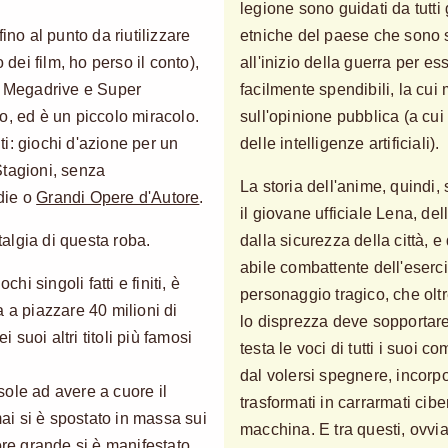
legione sono guidati da tutti
ino al punto da riutilizzare
etniche del paese che sono s
 dei film, ho perso il conto),
all'inizio della guerra per es
 Megadrive e Super
facilmente spendibili, la cu
o, ed è un piccolo miracolo.
sull'opinione pubblica (a cui
i: giochi d'azione per un
delle intelligenze artificiali).
 Stagioni, senza
La storia dell'anime, quindi, 
die o
Grandi Opere d'Autore
.
il giovane ufficiale Lena, de
algia di questa roba.
dalla sicurezza della città, e 
abile combattente dell'eser
hi singoli fatti e finiti, è
personaggio tragico, che oltr
 a piazzare 40 milioni di
lo disprezza deve sopportare
i suoi altri titoli più famosi
testa le voci di tutti i suoi c
dal volersi spegnere, incorpo
ole ad avere a cuore il
trasformati in carrarmati cib
i si è spostato in massa sui
macchina. E tra questi, ovv
ore grande si è manifestato