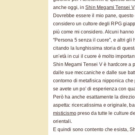
anche oggi, in
Shin Megami Tensei V
Dovrebbe essere il mio pane, questo 
considero un cultore degli RPG giapp
più come mi considero. Alcuni hanno 
“Persona 5 senza il cuore”, e altri gli 
citando la lunghissima storia di quest
un'età in cui il cuore è molto importan
Shin Megami Tensei V è hardcore a pi
dalle sue meccaniche e dalle sue batta
contorno di metafisica nipponica che p
se avete un po' di esperienza con q
Però ha anche esattamente la direzion
aspetta: ricercatissima e originale, b
misticismo
preso da tutte le culture d
orientali.
E quindi sono contento che esista, S