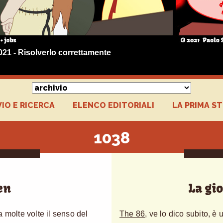
021 - Risolverlo correttamente
IO E RICERCA
ELENCO EDITORIALI
LA PRIMA S
1038
en
La gio
 molte volte il senso del
The 86
, ve lo dico subito, è