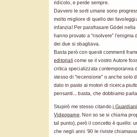
ridicolo, e perde sempre.
Davvero le sorti umane sono progres
molto migliore di quello dei favoleggia
infanzia! Per parafrasare Gödel nella s
hanno provato a “risolvere” l'enigma
dei due si sbagliava.
Basta però con questi commenti fram
editoriali
come se il vostro Autore fos
critica specializzata contemporanea d
stesso di “recensione” o anche solo di u
dato in pasto ai motori di ricerca piu
pensanti... basta, che dobbiamo parla
Stupirò me stesso citando
i Guardian
Videogame
. Non so se si chiama prop
tal punto), però il concetto è quello
che negli anni '90 le riviste chiamav