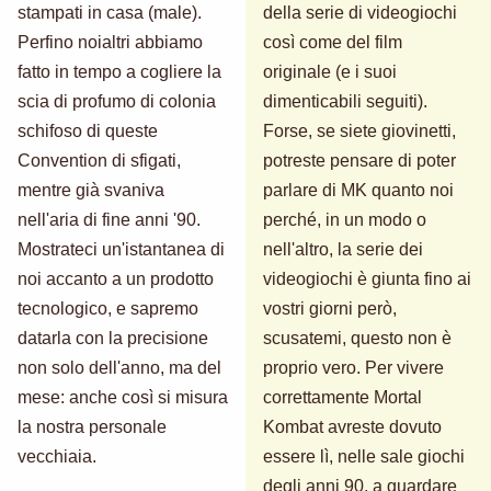
stampati in casa (male).
della serie di videogiochi
Perfino noialtri abbiamo
così come del film
fatto in tempo a cogliere la
originale (e i suoi
scia di profumo di colonia
dimenticabili seguiti).
schifoso di queste
Forse, se siete giovinetti,
Convention di sfigati,
potreste pensare di poter
mentre già svaniva
parlare di MK quanto noi
nell'aria di fine anni '90.
perché, in un modo o
Mostrateci un'istantanea di
nell'altro, la serie dei
noi accanto a un prodotto
videogiochi è giunta fino ai
tecnologico, e sapremo
vostri giorni però,
datarla con la precisione
scusatemi, questo non è
non solo dell'anno, ma del
proprio vero. Per vivere
mese: anche così si misura
correttamente Mortal
la nostra personale
Kombat avreste dovuto
vecchiaia.
essere lì, nelle sale giochi
degli anni 90, a guardare