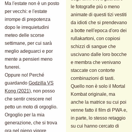
Ma l'estate non è un posto
le fotografie più o meno
per vecchi: e l'estate
animate di questi tizi vestiti
irrompe di prepotenza
da idioti che si prendevano
dopo le irrequietudini
a botte nell'epoca d'oro dei
meteo delle scorse
rullakartoni, con copiosi
settimane, per cui sarà
schizzi di sangue che
meglio adeguarci e por
uscivano dalle loro bocche
mente a pensieri meno
e membra che venivano
funerei.
staccate con contorte
Oppure no! Perché
combinazioni di tasti.
guardando
Godzilla VS
Quello non è solo il Mortal
Kong (2021)
, non posso
Kombat originale, ma
che sentir crescere nel
anche la matrice su cui poi
petto un moto di orgoglio.
venne fatto il film di PWA e,
Orgoglio per la mia
in parte, lo stesso retaggio
generazione, che si trova
su cui hanno cercato di
ora nel pieno vigore