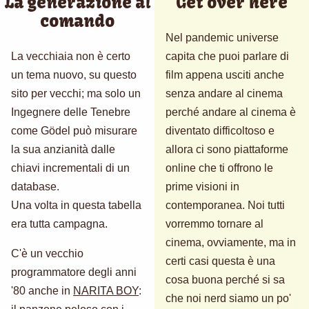
La generazione al
Get over here
comando
Nel pandemic universe
La vecchiaia non è certo
capita che puoi parlare di
un tema nuovo, su questo
film appena usciti anche
sito per vecchi; ma solo un
senza andare al cinema
Ingegnere delle Tenebre
perché andare al cinema è
come Gödel può misurare
diventato difficoltoso e
la sua anzianità dalle
allora ci sono piattaforme
chiavi incrementali di un
online che ti offrono le
database.
prime visioni in
Una volta in questa tabella
contemporanea. Noi tutti
era tutta campagna.
vorremmo tornare al
cinema, ovviamente, ma in
C'è un vecchio
certi casi questa è una
programmatore degli anni
cosa buona perché si sa
'80 anche in
NARITA BOY
:
che noi nerd siamo un po'