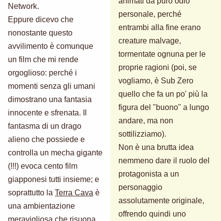
animati da puro odio
Network.
personale, perché
Eppure dicevo che
entrambi alla fine erano
nonostante questo
creature malvage,
avvilimento è comunque
tormentate ognuna per le
un film che mi rende
proprie ragioni (poi, se
orgoglioso: perché i
vogliamo, è Sub Zero
momenti senza gli umani
quello che fa un po' più la
dimostrano una fantasia
figura del "buono" a lungo
innocente e sfrenata. Il
andare, ma non
fantasma di un drago
sottilizziamo).
alieno che possiede e
Non è una brutta idea
controlla un mecha gigante
nemmeno dare il ruolo del
(!!!) evoca cento film
protagonista a un
giapponesi tutti insieme; e
personaggio
soprattutto la
Terra Cava
è
assolutamente originale,
una ambientazione
offrendo quindi uno
meravigliosa che risuona