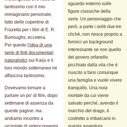
sguardo esterno sulle
tantissimo con il mio
figure classiche della
immaginario personale,
serie. Un personaggio che
fatto delle copertine di
però, a parte i soliti due-tre
Frazetta per i libri di E. R.
cliché, non riesce proprio a
Burroughs, eccetera.
fornirci un background
Per questo
l'idea di una
interessante se non quello
serie di finti documentari
del povero orfanello
naturalistici
sui Kaiju e il
picchiato dalla vita che è
loro mondo sotterraneo mi
riuscito a farsi comunque
affascina tantissimo.
una famiglia e vuole vivere
Dovevamo tornare a
tranquillo. Una
noia
parlare un po' di film, dopo
mortale
da cui viene
settimane di assenza da
salvato perché, avendo il
queste pagine: ma
marchio del drago, è
andiamo incontro a
costretto a imbarcarsi in
un'estate di videoconvegni
questa avventura.