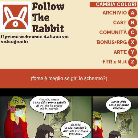
Follow
CAMBIA COLORI
ARCHIVIO
The
CAST
Rabbit
COMUNITÀ
Il primo webcomic italiano sui
videogiochi
BONUS+RPG
ARTE
FTR x M.it