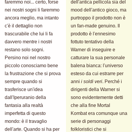
faremmo noi... certo, forse
dell'antica pellicola sia del
nei nostri sogni li faremmo
mood dell'antico gioco, ma
ancora meglio, ma intanto
purtroppo il prodotto non è
c'è il dettaglio non
un fan-made genuino. Il
trascurabile che lui li fa
prodotto è l'ennesimo
davvero mentre i nostri
fottuto tentativo della
restano solo sogni.
Warner di inseguire e
Persino noi nel nostro
catturare la sua personale
piccolo conosciamo bene
balena bianca: l'universo
la frustrazione che si prova
esteso da cui estrarre per
sempre quando si
anni
i soldi veri
. Perché i
trasferisce un'idea
dirigenti della Warner si
dall'Iperuranio della
sono evidentemente detti
fantasia alla realtà
che alla fine Mortal
imperfetta di questo
Kombat era comunque una
mondo: è il travaglio
serie di personaggi
dell'arte. Quando si ha per
folkloristici che si