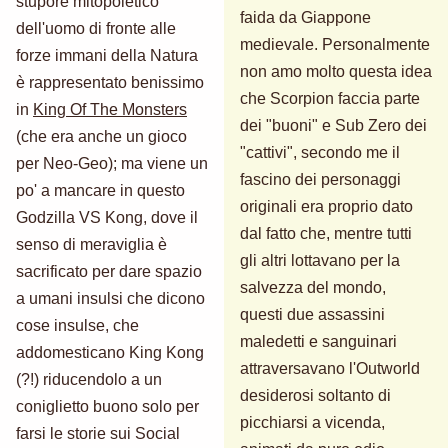
stupore mitopoietico
faida da Giappone
dell'uomo di fronte alle
medievale. Personalmente
forze immani della Natura
non amo molto questa idea
è rappresentato benissimo
che Scorpion faccia parte
in
King Of The Monsters
dei "buoni" e Sub Zero dei
(che era anche un gioco
"cattivi", secondo me il
per Neo-Geo); ma viene un
fascino dei personaggi
po' a mancare in questo
originali era proprio dato
Godzilla VS Kong, dove il
dal fatto che, mentre tutti
senso di meraviglia è
gli altri lottavano per la
sacrificato per dare spazio
salvezza del mondo,
a umani insulsi che dicono
questi due assassini
cose insulse, che
maledetti e sanguinari
addomesticano King Kong
attraversavano l'Outworld
(?!) riducendolo a un
desiderosi soltanto di
coniglietto buono solo per
picchiarsi a vicenda,
farsi le storie sui Social