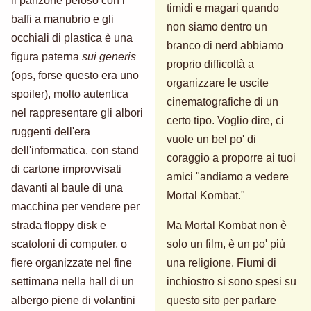
il panzone peloso con i
timidi e magari quando
baffi a manubrio e gli
non siamo dentro un
occhiali di plastica è una
branco di nerd abbiamo
figura paterna
sui generis
proprio difficoltà a
(ops, forse questo era uno
organizzare le uscite
spoiler), molto autentica
cinematografiche di un
nel rappresentare gli albori
certo tipo. Voglio dire, ci
ruggenti dell'era
vuole un bel po' di
dell'informatica, con stand
coraggio a proporre ai tuoi
di cartone improvvisati
amici "andiamo a vedere
davanti al baule di una
Mortal Kombat."
macchina per vendere per
strada floppy disk e
Ma Mortal Kombat non è
scatoloni di computer, o
solo un film, è un po' più
fiere organizzate nel fine
una religione. Fiumi di
settimana nella hall di un
inchiostro si sono spesi su
albergo piene di volantini
questo sito per parlare