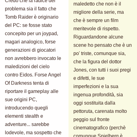
Credo che la radice del
maledetto che non è il
problema sia il fatto che
migliore della serie, ma
Tomb Raider è originario
che è sempre un film
del PC: se fosse stato
meritevole di rispetto.
concepito per un joypad,
Riguardandone alcune
magari analogico, forse
scene ho pensato che è un
generazioni di giocatori
po' triste, comunque sia,
non avrebbero invocato le
che la figura del dottor
maledizioni del cielo
Jones, con tutti i suoi pregi
contro Eidos. Forse Angel
e difetti, le sue
Of Darkness tenta di
imperfezioni e la sua
riportare il gameplay alle
ingenua profondità, sia
sue origini PC,
oggi sostituita dalla
introducendo quegli
pettoruta, carenata molto
elementi stealth e
peggio sul fronte
adventure... sarebbe
cinematografico (perchè
lodevole, ma sospetto che
comunque Spielberg è