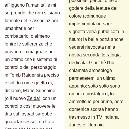
possibile, perciò, oltre a
affliggono l'umanita', e mi
godere della feature del
sorprende che non si siano
colore (comunque
formate delle associazioni
implementata in
ogni
umanitarie per
vignetta verrà pubblicata in
combatterlo, o almeno
futuro) la bella potrà anche
lenire le sofferenze che
vedersi rievocata nella
provoca. Immaginate per
nostra seconda tetralogia
un attimo che il sistema di
dedicata. Giacchè l'ho
controllo del personaggio
chiamata archeologa
in Tomb Raider sia preciso
permettetemi un ultimo
e solido come quello di,
appunto: sotto sotto sono
diciamo, Mario Sunshine
un poco nostalgico, lo
(o il nuovo
Zelda
): con un
ammetto io per primo, però
controllo così muovere le
domenica scorsa hanno
dita sul joypad sarebbe
trasmesso in TV Indiana
quasi far sesso con Lara.
Jones e il tempio