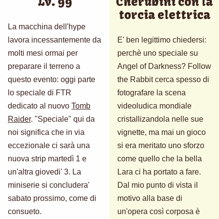
Lv. 99
Cherubini con la
torcia elettrica
La macchina dell'hype
lavora incessantemente da
E' ben legittimo chiedersi:
molti mesi ormai per
perchè uno speciale su
preparare il terreno a
Angel of Darkness? Follow
questo evento: oggi parte
the Rabbit cerca spesso di
lo speciale di FTR
fotografare la scena
dedicato al nuovo
Tomb
videoludica mondiale
Raider
. "Speciale" qui da
cristallizandola nelle sue
noi significa che in via
vignette, ma mai un gioco
eccezionale ci sarà una
si era meritato uno sforzo
nuova strip martedì 1 e
come quello che la bella
un'altra giovedi' 3. La
Lara ci ha portato a fare.
miniserie si concludera'
Dal mio punto di vista il
sabato prossimo, come di
motivo alla base di
consueto.
un'opera così corposa è