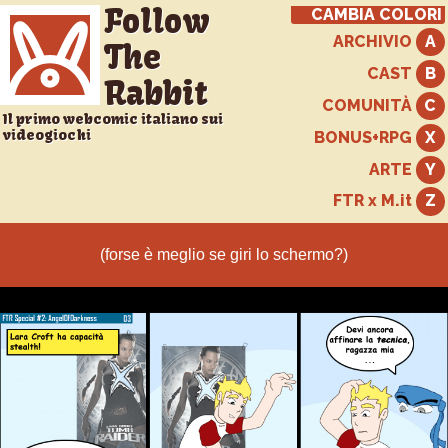
Follow
CAMBIA COLORI
ARCHIVIO
The
CAST
Rabbit
COMUNITÀ
Il primo webcomic italiano sui
videogiochi
BONUS+RPG
ARTE
FTR x M.it