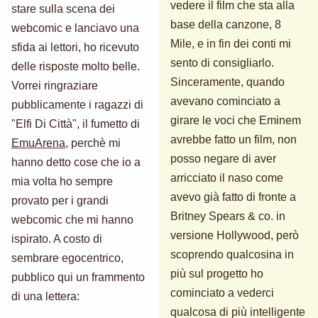
vedere il film che sta alla
stare sulla scena dei
base della canzone, 8
webcomic e lanciavo una
Mile, e in fin dei conti mi
sfida ai lettori, ho ricevuto
sento di consigliarlo.
delle risposte molto belle.
Sinceramente, quando
Vorrei ringraziare
avevano cominciato a
pubblicamente i ragazzi di
girare le voci che Eminem
"Elfi Di Città", il fumetto di
avrebbe fatto un film, non
EmuArena
, perchè mi
posso negare di aver
hanno detto cose che io a
arricciato il naso come
mia volta ho sempre
avevo già fatto di fronte a
provato per i grandi
Britney Spears & co. in
webcomic che mi hanno
versione Hollywood, però
ispirato. A costo di
scoprendo qualcosina in
sembrare egocentrico,
più sul progetto ho
pubblico qui un frammento
cominciato a vederci
di una lettera:
qualcosa di più intelligente