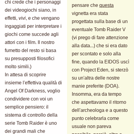
chi crede che i personaggi
pensare che
questa
dei videogiochi siano, in
vignetta era stata
effetti,
vivi
, e che vengano
progettata sulla base di un
ingaggiati per interpretare i
eventuale Tomb Raider V
giochi come succede agli
(vi prego di fare attenzione
attori con i film. Il nostro
alla data...) che si era dato
fumetto del resto si basa
per scontato e solo alla
su presupposti filosofici
fine, quando la EIDOS uscì
molto simili.)
con Project Eden, si sterzò
In attesa di scoprire
su un'altra delle nostre
insieme l'effettiva qualità di
manie preferite (DOA).
Angel Of Darkness, voglio
Insomma, era da tempo
condividere con voi un
che aspettavamo il ritorno
semplice pensiero: il
dell'archeologa e a questo
sistema di controllo della
punto celebrarla come
serie Tomb Raider è uno
usuale non pareva
dei grandi mali che