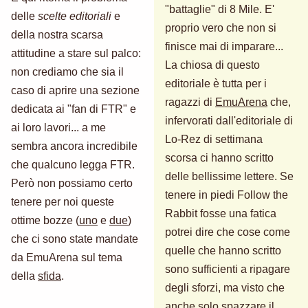
"battaglie" di 8 Mile. E'
delle
scelte editoriali
e
proprio vero che non si
della nostra scarsa
finisce mai di imparare...
attitudine a stare sul palco:
La chiosa di questo
non crediamo che sia il
editoriale è tutta per i
caso di aprire una sezione
ragazzi di
EmuArena
che,
dedicata ai "fan di FTR" e
infervorati dall'editoriale di
ai loro lavori... a me
Lo-Rez di settimana
sembra ancora incredibile
scorsa ci hanno scritto
che qualcuno legga FTR.
delle bellissime lettere. Se
Però non possiamo certo
tenere in piedi Follow the
tenere per noi queste
Rabbit fosse una fatica
ottime bozze (
uno
e
due
)
potrei dire che cose come
che ci sono state mandate
quelle che hanno scritto
da EmuArena sul tema
sono sufficienti a ripagare
della
sfida
.
degli sforzi, ma visto che
anche solo spazzare il