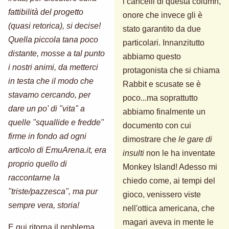
i cancelli di questa column,
fattibilità del progetto
onore che invece gli è
(quasi retorica), si decise!
stato garantito da due
Quella piccola tana poco
particolari. Innanzitutto
distante, mosse a tal punto
abbiamo questo
i nostri animi, da metterci
protagonista che si chiama
in testa che il modo che
Rabbit e scusate se è
stavamo cercando, per
poco...ma soprattutto
dare un po' di "vita" a
abbiamo finalmente un
quelle "squallide e fredde"
documento con cui
firme in fondo ad ogni
dimostrare che
le gare di
articolo di EmuArena.it, era
insulti
non le ha inventate
proprio quello di
Monkey Island! Adesso mi
raccontarne la
chiedo come, ai tempi del
"triste/pazzesca", ma pur
gioco, venissero viste
sempre vera, storia!
nell'ottica americana, che
magari aveva in mente le
E qui ritorna il problema