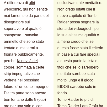
A differenza di
altri
esclusivamente mediatico.
webcomic
, qui non sentite
Non credo infatti che il
mai lamentele da parte del
nuovo capitolo di Tomb
disegnatore sul
Raider possa segnare la
superlavoro al quale è
storia dei videogiochi per
sottoposto... stavolta
la sua altissima qualità o
ammetto che sono stato
almeno credo che, se
tentato di mettermi a
questo fosse stato il criterio
frignare pubblicamente,
in base a cui fare speciali
perche'
la novità del
a questo punto la lista di
colore
, sommata a certe
titoli che se lo sarebbero
strip impegnative che
meritato sarebbe stata
vedrete nel prossimo
molto lunga e il gioco
futuro, e' un certo impegno.
EIDOS sarebbe solo in
D'altra parte sono ancora
fondo.
ben lontano dalle 8 (otto)
Tomb Raider (e più di
ore per una strip di
certi
Tomb Raider Lara Croft) ha