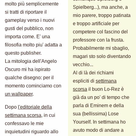
molto più semplicemente
Spielberg...), ma anche, a
si tratti di riportare il
mio parere, troppo patinata
gameplay verso i nuovi
e troppo artificiale per
gusti del pubblico, non
competere col fascino del
importa come. E' una
professore con la frusta.
filosofia molto piu' adatta a
Probabilmente mi sbaglio,
questo publisher.
magari sto solo diventando
La mitologia dell'Angelo
vecchio...
Oscuro mi ha ispirato
Al di là dei richiami
qualche disegno: per il
espliciti di
settimana
momento cominciamo con
scorsa
il buon Lo-Rez è
un wallpaper
.
già da un po' di tempo che
parla di Eminem e della
Dopo
l'editoriale della
sua (bellissima) Lose
settimana scorsa
, in cui
Yourself. In settimana ho
confessavo le mie
avuto modo di andare a
inquietudini riguardo allo