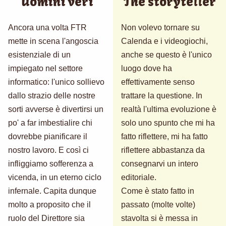
Uomini veri
The storyteller
Ancora una volta FTR
Non volevo tornare su
mette in scena l'angoscia
Calenda e i videogiochi,
esistenziale di un
anche se questo è l'unico
impiegato nel settore
luogo dove ha
informatico: l'unico sollievo
effettivamente senso
dallo strazio delle nostre
trattare la questione. In
sorti avverse è divertirsi un
realtà l'ultima evoluzione è
po' a far imbestialire chi
solo uno spunto che mi ha
dovrebbe pianificare il
fatto riflettere, mi ha fatto
nostro lavoro. E così ci
riflettere abbastanza da
infliggiamo sofferenza a
consegnarvi un intero
vicenda, in un eterno ciclo
editoriale.
infernale. Capita dunque
Come è stato fatto in
molto a proposito che il
passato (molte volte)
ruolo del Direttore sia
stavolta si è messa in