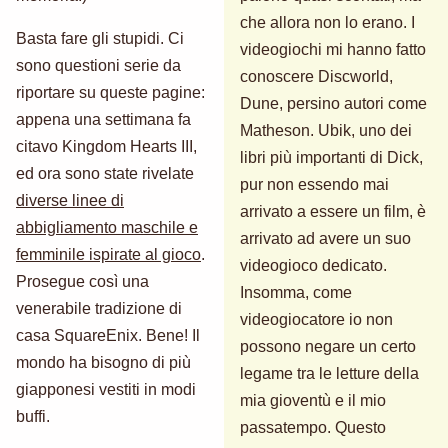
che allora non lo erano. I
Basta fare gli stupidi. Ci
videogiochi mi hanno fatto
sono questioni serie da
conoscere Discworld,
riportare su queste pagine:
Dune, persino autori come
appena una settimana fa
Matheson. Ubik, uno dei
citavo Kingdom Hearts III,
libri più importanti di Dick,
ed ora sono state rivelate
pur non essendo mai
diverse linee di
arrivato a essere un film, è
abbigliamento maschile e
arrivato ad avere un suo
femminile ispirate al gioco
.
videogioco dedicato.
Prosegue così una
Insomma, come
venerabile tradizione di
videogiocatore io non
casa SquareEnix. Bene! Il
possono negare un certo
mondo ha bisogno di più
legame tra le letture della
giapponesi vestiti in modi
mia gioventù e il mio
buffi.
passatempo. Questo