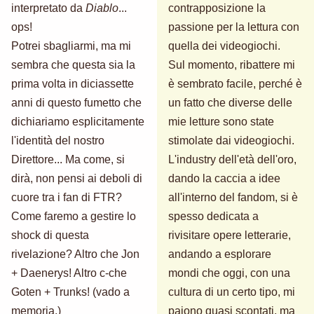
interpretato da
Diablo
...
contrapposizione la
ops!
passione per la lettura con
Potrei sbagliarmi, ma mi
quella dei videogiochi.
sembra che questa sia la
Sul momento, ribattere mi
prima volta in diciassette
è sembrato facile, perché è
anni di questo fumetto che
un fatto che diverse delle
dichiariamo esplicitamente
mie letture sono state
l'identità del nostro
stimolate dai videogiochi.
Direttore... Ma come, si
L'industry dell'età dell'oro,
dirà, non pensi ai deboli di
dando la caccia a idee
cuore tra i fan di FTR?
all'interno del fandom, si è
Come faremo a gestire lo
spesso dedicata a
shock di questa
rivisitare opere letterarie,
rivelazione? Altro che Jon
andando a esplorare
+ Daenerys! Altro c-che
mondi che oggi, con una
Goten + Trunks! (vado a
cultura di un certo tipo, mi
memoria.)
paiono quasi scontati, ma