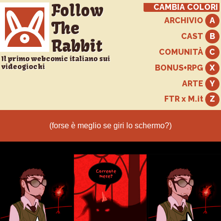
Follow
CAMBIA COLORI
ARCHIVIO
The
CAST
Rabbit
COMUNITÀ
Il primo webcomic italiano sui
videogiochi
BONUS+RPG
ARTE
FTR x M.it