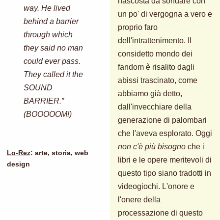
nascosta da sondare con
way. He lived
un po' di vergogna a vero e
behind a barrier
proprio faro
through which
dell'intrattenimento. Il
they said no man
considetto mondo dei
could ever pass.
fandom è risalito dagli
They called it the
abissi trascinato, come
SOUND
abbiamo già detto,
BARRIER.”
dall'invecchiare della
(BOOOOOM!)
generazione di palombari
che l'aveva esplorato. Oggi
non c'è più bisogno
che i
Lo-Rez
: arte, storia, web
libri e le opere meritevoli di
design
questo tipo siano tradotti in
videogiochi. L'onore e
l'onere della
processazione di questo