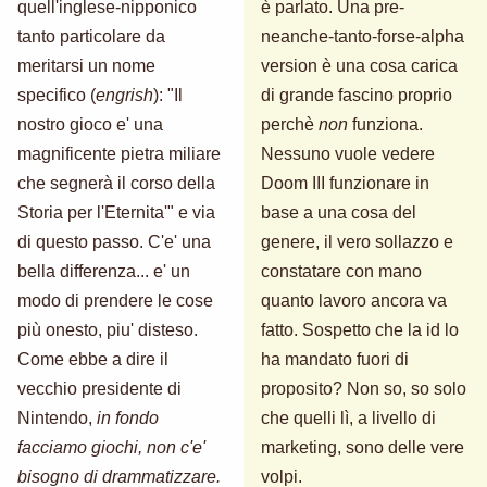
quell'inglese-nipponico
è parlato. Una pre-
tanto particolare da
neanche-tanto-forse-alpha
meritarsi un nome
version è una cosa carica
specifico (
engrish
): "Il
di grande fascino proprio
nostro gioco e' una
perchè
non
funziona.
magnificente pietra miliare
Nessuno vuole vedere
che segnerà il corso della
Doom III funzionare in
Storia per l'Eternita'" e via
base a una cosa del
di questo passo. C'e' una
genere, il vero sollazzo e
bella differenza... e' un
constatare con mano
modo di prendere le cose
quanto lavoro ancora va
più onesto, piu' disteso.
fatto. Sospetto che la id lo
Come ebbe a dire il
ha mandato fuori di
vecchio presidente di
proposito? Non so, so solo
Nintendo,
in fondo
che quelli lì, a livello di
facciamo giochi, non c'e'
marketing, sono delle vere
bisogno di drammatizzare.
volpi.