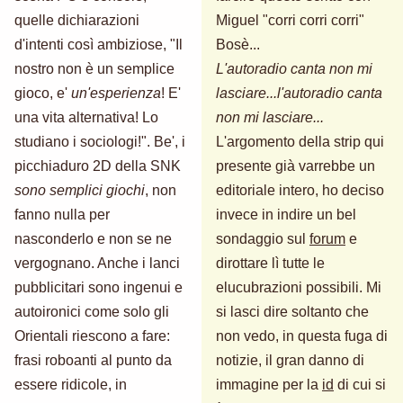
quelle dichiarazioni
Miguel "corri corri corri"
d'intenti così ambiziose, "Il
Bosè...
nostro non è un semplice
L'autoradio canta non mi
gioco, e'
un'esperienza
! E'
lasciare...l'autoradio canta
una vita alternativa! Lo
non mi lasciare...
studiano i sociologi!". Be', i
L'argomento della strip qui
picchiaduro 2D della SNK
presente già varrebbe un
sono semplici giochi
, non
editoriale intero, ho deciso
fanno nulla per
invece in indire un bel
nasconderlo e non se ne
sondaggio sul
forum
e
vergognano. Anche i lanci
dirottare lì tutte le
pubblicitari sono ingenui e
elucubrazioni possibili. Mi
autoironici come solo gli
si lasci dire soltanto che
Orientali riescono a fare:
non vedo, in questa fuga di
frasi roboanti al punto da
notizie, il gran danno di
essere ridicole, in
immagine per la
id
di cui si