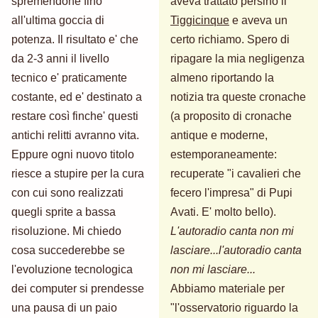
spremendone fino
aveva trattato persino il
all'ultima goccia di
Tiggicinque
e aveva un
potenza. Il risultato e' che
certo richiamo. Spero di
da 2-3 anni il livello
ripagare la mia negligenza
tecnico e' praticamente
almeno riportando la
costante, ed e' destinato a
notizia tra queste cronache
restare così finche' questi
(a proposito di cronache
antichi relitti avranno vita.
antique e moderne,
Eppure ogni nuovo titolo
estemporaneamente:
riesce a stupire per la cura
recuperate "i cavalieri che
con cui sono realizzati
fecero l'impresa" di Pupi
quegli sprite a bassa
Avati. E' molto bello).
risoluzione. Mi chiedo
L'autoradio canta non mi
cosa succederebbe se
lasciare...l'autoradio canta
l'evoluzione tecnologica
non mi lasciare...
dei computer si prendesse
Abbiamo materiale per
una pausa di un paio
"l'osservatorio riguardo la