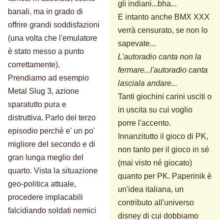
gli indiani...bha...
banali, ma in grado di
E intanto anche BMX XXX
offrire grandi soddisfazioni
verrà censurato, se non lo
(una volta che l'emulatore
sapevate...
è stato messo a punto
L'autoradio canta non la
correttamente).
fermare...l'autoradio canta
Prendiamo ad esempio
lasciala andare...
Metal Slug 3, azione
Tanti giochini carini usciti o
sparatutto pura e
in uscita su cui voglio
distruttiva. Parlo del terzo
porre l'accento.
episodio perchè e' un po'
Innanzitutto il gioco di PK,
migliore del secondo e di
non tanto per il gioco in sé
gran lunga meglio del
(mai visto né giocato)
quarto. Vista la situazione
quanto per PK. Paperinik è
geo-politica attuale,
un'idea italiana, un
procedere implacabili
contributo all'universo
falcidiando soldati nemici
disney di cui dobbiamo