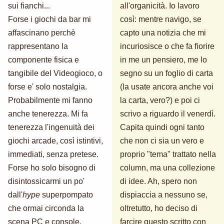
sui fianchi...
all'organicità. Io lavoro
Forse i giochi da bar mi
così: mentre navigo, se
affascinano perchè
capto una notizia che mi
rappresentano la
incuriosisce o che fa fiorire
componente fisica e
in me un pensiero, me lo
tangibile del Videogioco, o
segno su un foglio di carta
forse e' solo nostalgia.
(la usate ancora anche voi
Probabilmente mi fanno
la carta, vero?) e poi ci
anche tenerezza. Mi fa
scrivo a riguardo il venerdì.
tenerezza l'ingenuità dei
Capita quindi ogni tanto
giochi arcade, così istintivi,
che non ci sia un vero e
immediati, senza pretese.
proprio "tema" trattato nella
Forse ho solo bisogno di
column, ma una collezione
disintossicarmi un po'
di idee. Ah, spero non
dall'
hype
superpompato
dispiaccia a nessuno se,
che ormai circonda la
oltretutto, ho deciso di
scena PC e console,
farcire questo scritto con