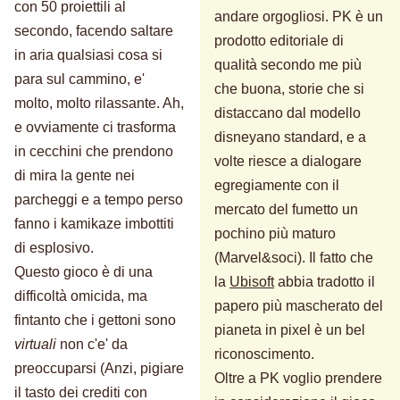
con 50 proiettili al
andare orgogliosi. PK è un
secondo, facendo saltare
prodotto editoriale di
in aria qualsiasi cosa si
qualità secondo me più
para sul cammino, e'
che buona, storie che si
molto, molto rilassante. Ah,
distaccano dal modello
e ovviamente ci trasforma
disneyano standard, e a
in cecchini che prendono
volte riesce a dialogare
di mira la gente nei
egregiamente con il
parcheggi e a tempo perso
mercato del fumetto un
fanno i kamikaze imbottiti
pochino più maturo
di esplosivo.
(Marvel&soci). Il fatto che
Questo gioco è di una
la
Ubisoft
abbia tradotto il
difficoltà omicida, ma
papero più mascherato del
fintanto che i gettoni sono
pianeta in pixel è un bel
virtuali
non c'e' da
riconoscimento.
preoccuparsi (Anzi, pigiare
Oltre a PK voglio prendere
il tasto dei crediti con