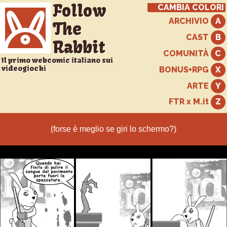
Follow
CAMBIA COLORI
ARCHIVIO
The
CAST
Rabbit
COMUNITÀ
Il primo webcomic italiano sui
videogiochi
BONUS+RPG
ARTE
FTR x M.it