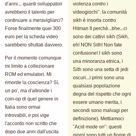
d'anni... quanti sviluppatori
violenza
contro
i
avrebbero il talento per
videogiochi". la comunità
continuare a meravigliarci?
sikh è insorta contro
Forse finalmente quei 300
Hitman II perchè...bhe...ci
euro per la scheda video
sono dei cattivi sikh (Sikh,
sarebbero sfruttati davvero.
eh! NON Sith! Non fate
confusione! I sikh sono
Per il momento comunque
una minoranza etnica, i
mi limito a collezionare
Sith sono una setta di jedi
ROM ed emulatori. Mi
oscuri...i primi sono una
rimorde la coscienza? Sì,
qualsiasi popolazione
un po', ma d'altronde i
degna del rispetto che ogni
coin-op di quel genere in
essere umano merita, i
Italia sono ormai
secondi sono malvagi per
introvabili, e poi vige
definizione). Mettiamoci
l'accordo non scritto che
"Acid mode on": questi
dopo due anni dall'uscita
giorni sono tutti un fiorire di