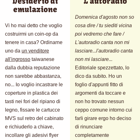
Desiderio di
L'autoradio
emulazione
Domenica d'agosto non so
Vi ho mai detto che voglio
cosa dire / tu siediti vicina
costruirmi un coin-op da
poi vedremo che fare /
tenere in casa? Ordinarne
L'autoradio canta non mi
uno da
un venditore
lasciare...l'autoradio canta
all'ingrosso
taiwanese
non mi lasciare...
dalla dubbia reputazione
Editoriale spezzettato, lo
non sarebbe abbastanza,
dico da subito. Ho un
no... Io voglio incastrare le
foglio d'appunti fitto di
coperture in plastica dei
argomenti da toccare e
tasti nei fori del ripiano di
non ho trovato nessun
legno, fissare le cartucce
ceppo comune intorno cui
MVS sul retro del cabinato
farli girare ergo ho deciso
e richiuderlo a chiave,
di rinunciare
incollare gli adesivi flyer
completamente