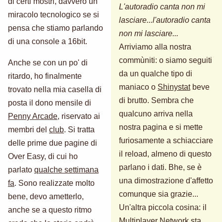
di certi mostri, davvero un
L'autoradio canta non mi
miracolo tecnologico se si
lasciare...l'autoradio canta
pensa che stiamo parlando
non mi lasciare...
di una console a 16bit.
Arriviamo alla nostra
commùniti: o siamo seguiti
Anche se con un po' di
da un qualche tipo di
ritardo, ho finalmente
maniaco o
Shinystat
beve
trovato nella mia casella di
di brutto. Sembra che
posta il dono mensile di
qualcuno arriva nella
Penny Arcade
, riservato ai
nostra pagina e si mette
membri del
club
. Si tratta
furiosamente a schiacciare
delle prime due pagine di
il reload, almeno di questo
Over Easy, di cui ho
parlano i dati. Bhe, se è
parlato
qualche settimana
una dimostrazione d'affetto
fa
. Sono realizzate molto
comunque sia grazie...
bene, devo ametterlo,
Un'altra piccola cosina: il
anche se a questo ritmo
Multiplayer Network sta