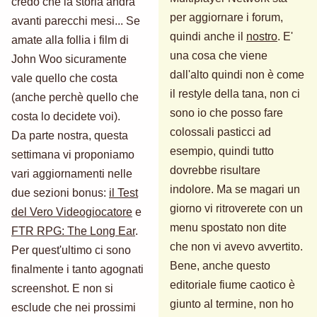
credo che la storia andrà
per aggiornare i forum,
avanti parecchi mesi... Se
quindi anche il
nostro
. E'
amate alla follia i film di
una cosa che viene
John Woo sicuramente
dall'alto quindi non è come
vale quello che costa
il restyle della tana, non ci
(anche perchè quello che
sono io che posso fare
costa lo decidete voi).
colossali pasticci ad
Da parte nostra, questa
esempio, quindi tutto
settimana vi proponiamo
dovrebbe risultare
vari aggiornamenti nelle
indolore. Ma se magari un
due sezioni bonus:
il Test
giorno vi ritroverete con un
del Vero Videogiocatore
e
menu spostato non dite
FTR RPG: The Long Ear
.
che non vi avevo avvertito.
Per quest'ultimo ci sono
Bene, anche questo
finalmente i tanto agognati
editoriale fiume caotico è
screenshot. E non si
giunto al termine, non ho
esclude che nei prossimi