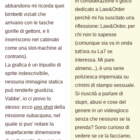
in considerazione il gioco
abbandono mi ricorda quei
dedicato a Law&Order
bimbetti viziati che
perchè mi ha suscitato una
arrivano con le tasche
riflessione: Law&Order, per
gonfie di gettoni, e li
chi non lo sapesse
inseriscono nel cabinato
(comunque sia va in onda
come una slot-machine al
tutt'ora su La7 se
contrario).
interessa. Mi pare
La grafica è un tripudio di
almeno...), è una serie
sprite indescrivibile,
poliziesca imperniata su
nessuna immagine statica
crimini di stampo sessuale.
può renderle giustizia.
Si riuscità a parlare di
Vabbe', io ci provo lo
stupri, abusi e cose del
stesso: ecco
uno shot
della
genere in un videogioco
missione subacquea, nel
senza che nessuno se la
quale si puo' notare la
prenda? Sono curioso di
stupefacente dimensione
vedere se ce la facciamo.