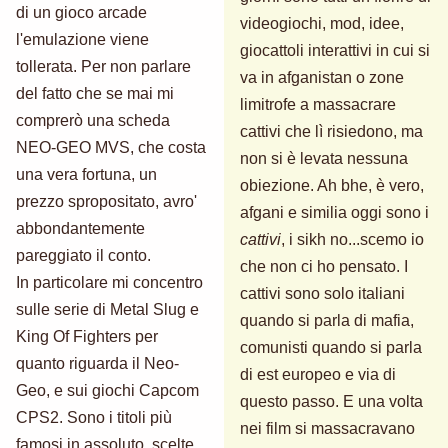
di un gioco arcade
videogiochi, mod, idee,
l'emulazione viene
giocattoli interattivi in cui si
tollerata. Per non parlare
va in afganistan o zone
del fatto che se mai mi
limitrofe a massacrare
comprerò una scheda
cattivi che lì risiedono, ma
NEO-GEO MVS, che costa
non si è levata nessuna
una vera fortuna, un
obiezione. Ah bhe, è vero,
prezzo spropositato, avro'
afgani e similia oggi sono i
abbondantemente
cattivi
, i sikh no...scemo io
pareggiato il conto.
che non ci ho pensato. I
In particolare mi concentro
cattivi sono solo italiani
sulle serie di Metal Slug e
quando si parla di mafia,
King Of Fighters per
comunisti quando si parla
quanto riguarda il Neo-
di est europeo e via di
Geo, e sui giochi Capcom
questo passo. E una volta
CPS2. Sono i titoli più
nei film si massacravano
famosi in assoluto, scelte