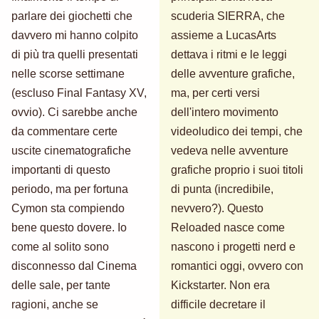
parlare dei giochetti che
scuderia SIERRA, che
davvero mi hanno colpito
assieme a LucasArts
di più tra quelli presentati
dettava i ritmi e le leggi
nelle scorse settimane
delle avventure grafiche,
(escluso Final Fantasy XV,
ma, per certi versi
ovvio). Ci sarebbe anche
dell'intero movimento
da commentare certe
videoludico dei tempi, che
uscite cinematografiche
vedeva nelle avventure
importanti di questo
grafiche proprio i suoi titoli
periodo, ma per fortuna
di punta (incredibile,
Cymon sta compiendo
nevvero?). Questo
bene questo dovere. Io
Reloaded nasce come
come al solito sono
nascono i progetti nerd e
disconnesso dal Cinema
romantici oggi, ovvero con
delle sale, per tante
Kickstarter. Non era
ragioni, anche se
difficile decretare il