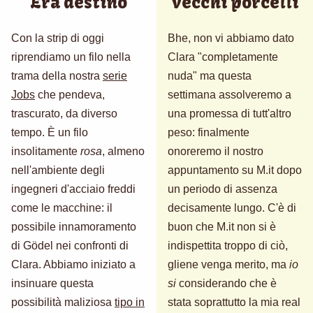
Era destino
Vecchi porcelli
Con la strip di oggi
Bhe, non vi abbiamo dato
riprendiamo un filo nella
Clara "completamente
trama della nostra
serie
nuda" ma questa
Jobs
che pendeva,
settimana assolveremo a
trascurato, da diverso
una promessa di tutt'altro
tempo. È un filo
peso: finalmente
insolitamente
rosa
, almeno
onoreremo il nostro
nell'ambiente degli
appuntamento su M.it dopo
ingegneri d'acciaio freddi
un periodo di assenza
come le macchine: il
decisamente lungo. C'è di
possibile innamoramento
buon che M.it non si è
di Gödel nei confronti di
indispettita troppo di ciò,
Clara. Abbiamo iniziato a
gliene venga merito, ma
io
insinuare questa
si
considerando che è
possibilità maliziosa
tipo in
stata soprattutto la mia real