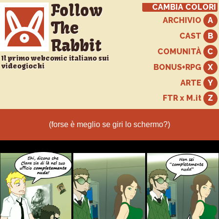
Follow
CAMBIA COLORI
ARCHIVIO
The
CAST
Rabbit
COMUNITÀ
Il primo webcomic italiano sui
videogiochi
BONUS+RPG
ARTE
FTR x M.it