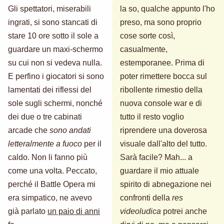
Gli spettatori, miserabili
la so, qualche appunto l'ho
ingrati, si sono stancati di
preso, ma sono proprio
stare 10 ore sotto il sole a
cose sorte così,
guardare un maxi-schermo
casualmente,
su cui non si vedeva nulla.
estemporanee. Prima di
E perfino i giocatori si sono
poter rimettere bocca sul
lamentati dei riflessi del
ribollente rimestio della
sole sugli schermi, nonché
nuova console war e di
dei due o tre cabinati
tutto il resto voglio
arcade che
sono andati
riprendere una doverosa
letteralmente a fuoco
per il
visuale dall'alto del tutto.
caldo. Non li fanno più
Sarà facile? Mah... a
come una volta. Peccato,
guardare il mio attuale
perché il Battle Opera mi
spirito di abnegazione nei
era simpatico, ne avevo
confronti della
res
già parlato
un paio di anni
videoludica
potrei anche