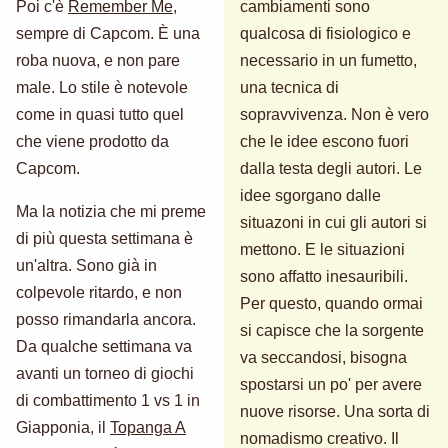
Poi c'è
Remember Me
,
cambiamenti sono
sempre di Capcom. È una
qualcosa di fisiologico e
roba nuova, e non pare
necessario in un fumetto,
male. Lo stile è notevole
una tecnica di
come in quasi tutto quel
sopravvivenza. Non è vero
che viene prodotto da
che le idee escono fuori
Capcom.
dalla testa degli autori. Le
idee sgorgano dalle
Ma la notizia che mi preme
situazoni in cui gli autori si
di più questa settimana è
mettono. E le situazioni
un'altra. Sono già in
sono affatto inesauribili.
colpevole ritardo, e non
Per questo, quando ormai
posso rimandarla ancora.
si capisce che la sorgente
Da qualche settimana va
va seccandosi, bisogna
avanti un torneo di giochi
spostarsi un po' per avere
di combattimento 1 vs 1 in
nuove risorse. Una sorta di
Giapponia, il
Topanga A
nomadismo creativo. Il