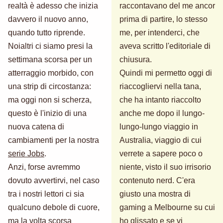
realtà è adesso che inizia
raccontavano del me ancor
davvero il nuovo anno,
prima di partire, lo stesso
quando tutto riprende.
me, per intenderci, che
Noialtri ci siamo presi la
aveva scritto l'editoriale di
settimana scorsa per un
chiusura.
atterraggio morbido, con
Quindi mi permetto oggi di
una strip di circostanza:
riaccogliervi nella tana,
ma oggi non si scherza,
che ha intanto riaccolto
questo è l'inizio di una
anche me dopo il lungo-
nuova catena di
lungo-lungo viaggio in
cambiamenti per la nostra
Australia, viaggio di cui
serie Jobs
.
verrete a sapere poco o
Anzi, forse avremmo
niente, visto il suo irrisorio
dovuto avvertirvi, nel caso
contenuto nerd. C'era
tra i nostri lettori ci sia
giusto una mostra di
qualcuno debole di cuore,
gaming a Melbourne su cui
ma la volta scorsa
ho glissato e se vi