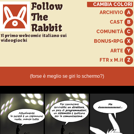
Follow
CAMBIA COLORI
ARCHIVIO
The
CAST
Rabbit
COMUNITÀ
Il primo webcomic italiano sui
videogiochi
BONUS+RPG
ARTE
FTR x M.it