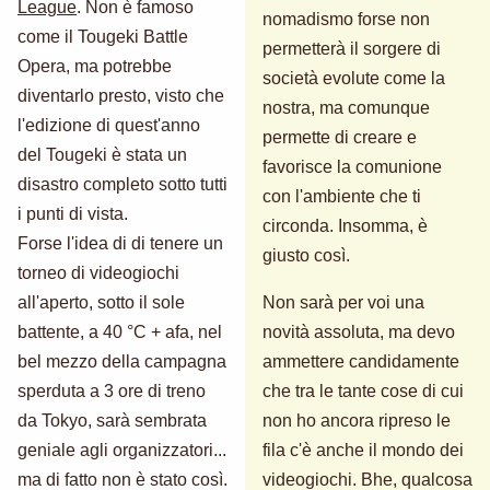
League
. Non è famoso
nomadismo forse non
come il Tougeki Battle
permetterà il sorgere di
Opera, ma potrebbe
società evolute come la
diventarlo presto, visto che
nostra, ma comunque
l'edizione di quest'anno
permette di creare e
del Tougeki è stata un
favorisce la comunione
disastro completo sotto tutti
con l'ambiente che ti
i punti di vista.
circonda. Insomma, è
Forse l'idea di di tenere un
giusto così.
torneo di videogiochi
all'aperto, sotto il sole
Non sarà per voi una
battente, a 40 °C + afa, nel
novità assoluta, ma devo
bel mezzo della campagna
ammettere candidamente
sperduta a 3 ore di treno
che tra le tante cose di cui
da Tokyo, sarà sembrata
non ho ancora ripreso le
geniale agli organizzatori...
fila c'è anche il mondo dei
ma di fatto non è stato così.
videogiochi. Bhe, qualcosa