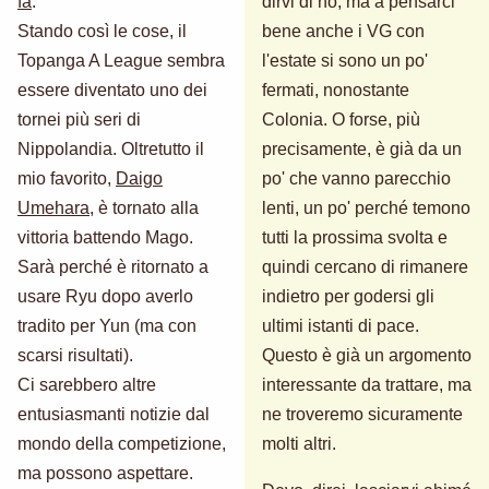
fa
.
dirvi di no, ma a pensarci
Stando così le cose, il
bene anche i VG con
Topanga A League sembra
l'estate si sono un po'
essere diventato uno dei
fermati, nonostante
tornei più seri di
Colonia. O forse, più
Nippolandia. Oltretutto il
precisamente, è già da un
mio favorito,
Daigo
po' che vanno parecchio
Umehara
, è tornato alla
lenti, un po' perché temono
vittoria battendo Mago.
tutti la prossima svolta e
Sarà perché è ritornato a
quindi cercano di rimanere
usare Ryu dopo averlo
indietro per godersi gli
tradito per Yun (ma con
ultimi istanti di pace.
scarsi risultati).
Questo è già un argomento
Ci sarebbero altre
interessante da trattare, ma
entusiasmanti notizie dal
ne troveremo sicuramente
mondo della competizione,
molti altri.
ma possono aspettare.