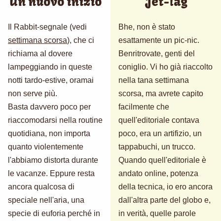
Un nuovo inizio
Jet-lag
Il Rabbit-segnale (vedi
Bhe, non è stato
settimana scorsa
), che ci
esattamente un pic-nic.
richiama al dovere
Benritrovate, genti del
lampeggiando in queste
coniglio. Vi ho già riaccolto
notti tardo-estive, oramai
nella tana settimana
non serve più.
scorsa, ma avrete capito
Basta davvero poco per
facilmente che
riaccomodarsi nella routine
quell'editoriale contava
quotidiana, non importa
poco, era un artifizio, un
quanto violentemente
tappabuchi, un trucco.
l'abbiamo distorta durante
Quando quell'editoriale è
le vacanze. Eppure resta
andato online, potenza
ancora qualcosa di
della tecnica, io ero ancora
speciale nell'aria, una
dall'altra parte del globo e,
specie di euforia perché in
in verità, quelle parole