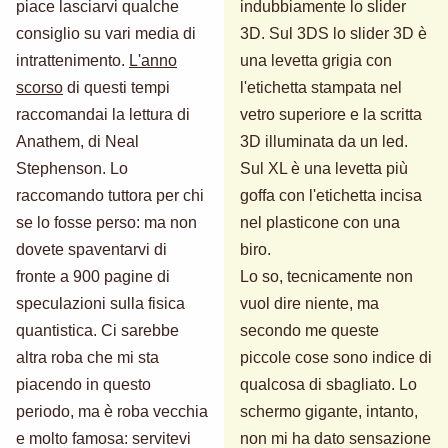
piace lasciarvi qualche
indubbiamente lo slider
consiglio su vari media di
3D. Sul 3DS lo slider 3D è
intrattenimento.
L'anno
una levetta grigia con
scorso
di questi tempi
l'etichetta stampata nel
raccomandai la lettura di
vetro superiore e la scritta
Anathem, di Neal
3D illuminata da un led.
Stephenson. Lo
Sul XL è una levetta più
raccomando tuttora per chi
goffa con l'etichetta incisa
se lo fosse perso: ma non
nel plasticone con una
dovete spaventarvi di
biro.
fronte a 900 pagine di
Lo so, tecnicamente non
speculazioni sulla fisica
vuol dire niente, ma
quantistica. Ci sarebbe
secondo me queste
altra roba che mi sta
piccole cose sono indice di
piacendo in questo
qualcosa di sbagliato. Lo
periodo, ma è roba vecchia
schermo gigante, intanto,
e molto famosa: servitevi
non mi ha dato sensazione