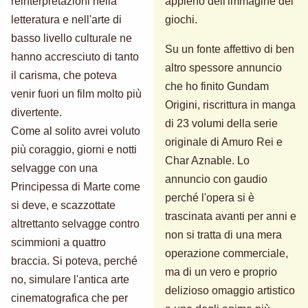
reinterpretazioni nella
appieno dell'immagine dei
letteratura e nell'arte di
giochi.
basso livello culturale ne
Su un fonte affettivo di ben
hanno accresciuto di tanto
altro spessore annuncio
il carisma, che poteva
che ho finito Gundam
venir fuori un film molto più
Origini, riscrittura in manga
divertente.
di 23 volumi della serie
Come al solito avrei voluto
originale di Amuro Rei e
più coraggio, giorni e notti
Char Aznable. Lo
selvagge con una
annuncio con gaudio
Principessa di Marte come
perché l'opera si è
si deve, e scazzottate
trascinata avanti per anni e
altrettanto selvagge contro
non si tratta di una mera
scimmioni a quattro
operazione commerciale,
braccia. Si poteva, perché
ma di un vero e proprio
no, simulare l'antica arte
delizioso omaggio artistico
cinematografica che per