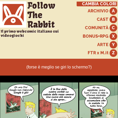
Follow
CAMBIA COLORI
ARCHIVIO
The
CAST
Rabbit
COMUNITÀ
Il primo webcomic italiano sui
videogiochi
BONUS+RPG
ARTE
FTR x M.it