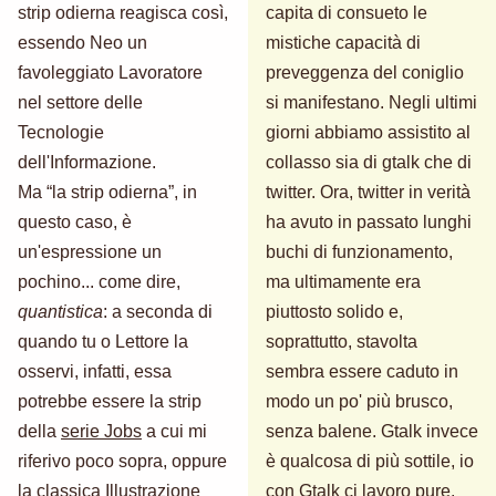
strip odierna reagisca così,
capita di consueto le
essendo Neo un
mistiche capacità di
favoleggiato Lavoratore
preveggenza del coniglio
nel settore delle
si manifestano. Negli ultimi
Tecnologie
giorni abbiamo assistito al
dell'Informazione.
collasso sia di gtalk che di
Ma “la strip odierna”, in
twitter. Ora, twitter in verità
questo caso, è
ha avuto in passato lunghi
un'espressione un
buchi di funzionamento,
pochino... come dire,
ma ultimamente era
quantistica
: a seconda di
piuttosto solido e,
quando tu o Lettore la
soprattutto, stavolta
osservi, infatti, essa
sembra essere caduto in
potrebbe essere la strip
modo un po' più brusco,
della
serie Jobs
a cui mi
senza balene. Gtalk invece
riferivo poco sopra, oppure
è qualcosa di più sottile, io
la classica Illustrazione
con Gtalk ci lavoro pure.