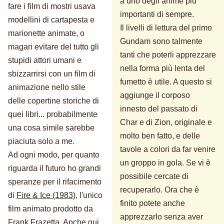
a uno degli anime più
fare i film di mostri usava
importanti di sempre.
modellini di cartapesta e
Il livelli di lettura del primo
marionette animate, o
Gundam sono talmente
magari evitare del tutto gli
tanti che poterli apprezzare
stupidi attori umani e
nella forma più lenta del
sbizzarrirsi con un film di
fumetto è utile. A questo si
animazione nello stile
aggiunge il corposo
delle copertine storiche di
innesto del passato di
quei libri... probabilmente
Char e di Zion, originale e
una cosa simile sarebbe
molto ben fatto, e delle
piaciuta solo a me.
tavole a colori da far venire
Ad ogni modo, per quanto
un groppo in gola. Se vi è
riguarda il futuro ho grandi
possibile cercate di
speranze per il rifacimento
recuperarlo. Ora che è
di
Fire & Ice (1983)
, l'unico
finito potete anche
film animato prodotto da
apprezzarlo senza aver
Frank Frazetta. Anche qui