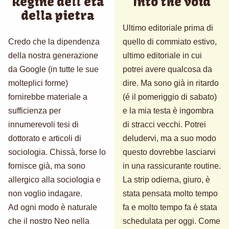
Regine dell'età
Into the void
della pietra
Ultimo editoriale prima di
Credo che la dipendenza
quello di commiato estivo,
della nostra generazione
ultimo editoriale in cui
da Google (in tutte le sue
potrei avere qualcosa da
molteplici forme)
dire. Ma sono già in ritardo
fornirebbe materiale a
(é il pomeriggio di sabato)
sufficienza per
e la mia testa è ingombra
innumerevoli tesi di
di stracci vecchi. Potrei
dottorato e articoli di
deludervi, ma a suo modo
sociologia. Chissà, forse lo
questo dovrebbe lasciarvi
fornisce già, ma sono
in una rassicurante routine.
allergico alla sociologia e
La strip odierna, giuro, è
non voglio indagare.
stata pensata molto tempo
Ad ogni modo è naturale
fa e molto tempo fa è stata
che il nostro Neo nella
schedulata per oggi. Come