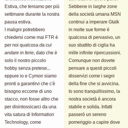
Estiva, che teniamo per più
Sebbene in larghe zone
settimane durante la nostra
della società umana MSN
pausa estiva.
continui a imperare Gtalk
I maligni potrebbero
in molte sue forme è
chiedersi come mai FTR è
qualcosa di pervasivo, un
per noi qualcosa
da cui
suo sbattito di ciglia ha
andare in ferie
, dato che è
mille infinite ripercussioni.
solo il nostro piccolo
Comunque non dovete
hobby senza pretese...
pensare a questi piccoli
eppure io e Cymon siamo
disservizi come i segni
pronti a garantirvi che c'è
della fine che si avvicina.
bisogno eccome di uno
Io sono tranquillissimo, la
stacco, non fosse altro che
nostra società è ancora
per disintossicarci da una
stabile e solida. Infatti
vita satura di Information
passerò un sereno
Technology, come
pomeriggio a capire dove