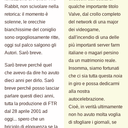
Rabbit, non scivolare nella
qualche importante titolo
retorica: il momento è
Valve, dal crollo completo
solenne, le orecchie
del network di una major
bianchissime del coniglio
dei videogame,
sono orgogliosamente ritte,
dall'incendio di una delle
oggi sul palco salgono gli
più importanti server farm
Autori. Sarò breve.
italiane o magari persino
da un matrimonio reale.
Sarò breve perché quel
Insomma, siamo fortunati
che avevo da dire ho avuto
che ci sia tutta questa
noia
dieci anni per dirlo. Sarò
in giro e possa dedicarmi
breve perché posso lasciar
alla nostra
parlare questi dieci anni,
autocelebrazione.
tutta la produzione di FTR
Cioè, in verità ultimamente
dal 28 aprile 2001 ad
non ho avuto molta voglia
oggi... spero che un
di sfogliare i giornali, se
briciolo di eloquenza se la