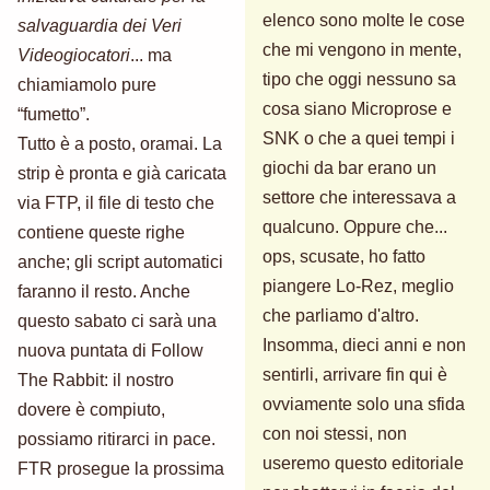
elenco sono molte le cose
salvaguardia dei Veri
che mi vengono in mente,
Videogiocatori
... ma
tipo che oggi nessuno sa
chiamiamolo pure
cosa siano Microprose e
“fumetto”.
SNK o che a quei tempi i
Tutto è a posto, oramai. La
giochi da bar erano un
strip è pronta e già caricata
settore che interessava a
via FTP, il file di testo che
qualcuno. Oppure che...
contiene queste righe
ops, scusate, ho fatto
anche; gli script automatici
piangere Lo-Rez, meglio
faranno il resto. Anche
che parliamo d'altro.
questo sabato ci sarà una
Insomma, dieci anni e non
nuova puntata di Follow
sentirli, arrivare fin qui è
The Rabbit: il nostro
ovviamente solo una sfida
dovere è compiuto,
con noi stessi, non
possiamo ritirarci in pace.
useremo questo editoriale
FTR prosegue la prossima