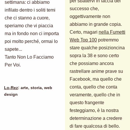
per sbattervi in faccia del
settimana: ci abbiamo
successo che,
infilato dentro i soliti temi
oggettivamente non
che ci stanno a cuore,
abbiamo in grande copia.
speriamo che vi piaccia
Certo, magari
nella Fumetti
ma in fondo non ci importa
Web Top 100
potremmo
poi molto perché, ormai lo
stare qualche posizioncina
sapete...
sopra la 38 e sono certo
Tanto Non Lo Facciamo
che possiamo ancora
Per Voi.
rastrellare anime prave su
Facebook, ma quello che
conta, quello che conta
Lo-Rez
: arte, storia, web
veramente, quello che in
design
questo frangente
festeggiamo, è la nostra
determinazione a credere
di fare qualcosa di bello.