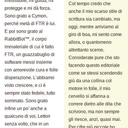
irresistibile, mi guida, mi
Col tempo credo che
protegge e mi dà forza.
anche il mio scarso stile di
Sono grato a Cymon,
scrittura sia cambiato, ma
perché metà di FTR è lui.
oggi, mentre arriviamo al
E poi sono grato al
giro di boa, mi sento come
RabbitBot™, il corpo
allora, o quantomeno
immateriale di cui è fatto
altrettanto scemo.
FTR, un guazzabuglio di
Considerate pure che sto
software messi insieme
facendo questo editoriale
con amorevole cura e folle
come se stessi scendendo
disperazione. L'abbiamo
giù da una collina col
visto crescere, e ci è
motore in folle, il mio
sempre stato fedele, tutto
cervello si affanna a
sommato. Sono grato
correre dietro alle dita che
infine un po' anche a
scrivono, ma non sempre
qualcuno di voi, Lettori
gli riesce, anzi, quasi mai.
senza volto, che in un
Per cifre più piccole ho