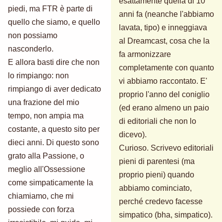
esattamente quella di 10
piedi, ma FTR è parte di
anni fa (neanche l'abbiamo
quello che siamo, e quello
lavata, tipo) e inneggiava
non possiamo
al Dreamcast, cosa che la
nasconderlo.
fa armonizzare
E allora basti dire che non
completamente con quanto
lo rimpiango: non
vi abbiamo raccontato. E'
rimpiango di aver dedicato
proprio l'anno del coniglio
una frazione del mio
(ed erano almeno un paio
tempo, non ampia ma
di editoriali che non lo
costante, a questo sito per
dicevo).
dieci anni. Di questo sono
Curioso. Scrivevo editoriali
grato alla Passione, o
pieni di parentesi (ma
meglio all'Ossessione
proprio pieni) quando
come simpaticamente la
abbiamo cominciato,
chiamiamo, che mi
perché credevo facesse
possiede con forza
simpatico (bha, simpatico).