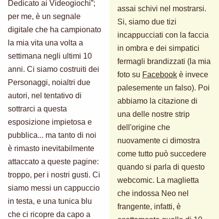
Dedicato ai Videogiochi”;
assai schivi nel mostrarsi.
per me, è un segnale
Si, siamo due tizi
digitale che ha campionato
incappucciati con la faccia
la mia vita una volta a
in ombra e dei simpatici
settimana negli ultimi 10
fermagli brandizzati (la mia
anni. Ci siamo costruiti dei
foto su
Facebook
è invece
Personaggi, noialtri due
palesemente un falso). Poi
autori, nel tentativo di
abbiamo la citazione di
sottrarci a questa
una delle nostre strip
esposizione impietosa e
dell'origine che
pubblica... ma tanto di noi
nuovamente ci dimostra
è rimasto inevitabilmente
come tutto può succedere
attaccato a queste pagine:
quando si parla di questo
troppo, per i nostri gusti. Ci
webcomic. La maglietta
siamo messi un cappuccio
che indossa Neo nel
in testa, e una tunica blu
frangente, infatti, è
che ci ricopre da capo a