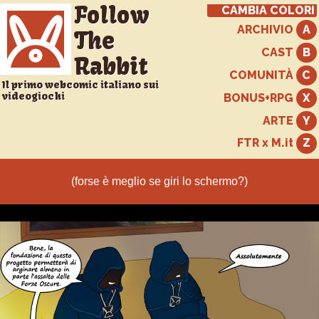
Follow
CAMBIA COLORI
ARCHIVIO
The
CAST
Rabbit
COMUNITÀ
Il primo webcomic italiano sui
videogiochi
BONUS+RPG
ARTE
FTR x M.it