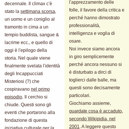
l'apprezzamento delle
decennale. Il climax c'è
folle, il favore della critica e
stato la
settimana scorsa
,
perché hanno dimostrato
un uomo e un coniglio al
professionalità,
tramonto in cima a un
intelligenza e voglia di
tempio buddista, sangue &
osare.
lacrime ecc., e quello di
Noi invece siamo ancora
oggi è l'epilogo della
in giro semplicemente
storia. Nel quale viene
perché ancora nessuno si
finalmente svelata l'identità
è disturbato a dirci di
degli Incappucciati
toglierci dalle balle, ma
Misteriosi (?) che
questi sono decisamente
cospiravano
nel primo
particolari.
episodio
. Il cerchio si
Giochiamo assieme,
chiude. Questi sono gli
guardate cosa è accaduto,
eventi che portarono alla
secondo Wikipidia, nel
fondazione di questa
2001
. A leggere questo
iniziativa culturale per la