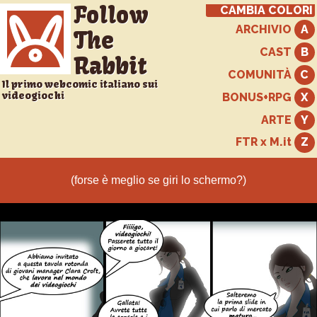
Follow
CAMBIA COLORI
ARCHIVIO
The
CAST
Rabbit
COMUNITÀ
Il primo webcomic italiano sui
videogiochi
BONUS+RPG
ARTE
FTR x M.it