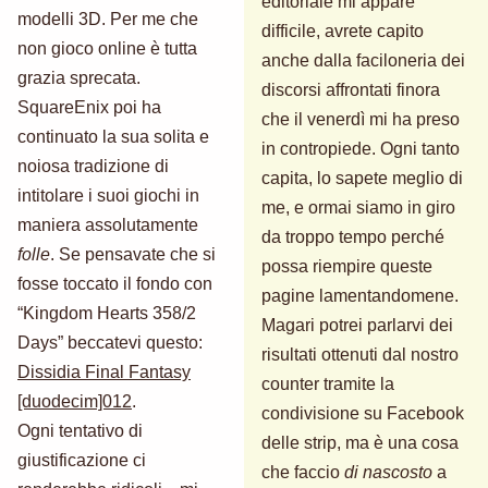
editoriale mi appare
modelli 3D. Per me che
difficile, avrete capito
non gioco online è tutta
anche dalla faciloneria dei
grazia sprecata.
discorsi affrontati finora
SquareEnix poi ha
che il venerdì mi ha preso
continuato la sua solita e
in contropiede. Ogni tanto
noiosa tradizione di
capita, lo sapete meglio di
intitolare i suoi giochi in
me, e ormai siamo in giro
maniera assolutamente
da troppo tempo perché
folle
. Se pensavate che si
possa riempire queste
fosse toccato il fondo con
pagine lamentandomene.
“Kingdom Hearts 358/2
Magari potrei parlarvi dei
Days” beccatevi questo:
risultati ottenuti dal nostro
Dissidia Final Fantasy
counter tramite la
[duodecim]012
.
condivisione su Facebook
Ogni tentativo di
delle strip, ma è una cosa
giustificazione ci
che faccio
di nascosto
a