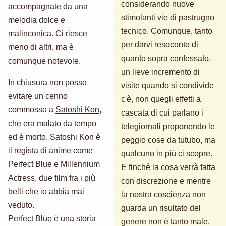
considerando nuove
accompagnate da una
stimolanti vie di pastrugno
melodia dolce e
tecnico. Comunque, tanto
malinconica. Ci riesce
per darvi resoconto di
meno di altri, ma è
quanto sopra confessato,
comunque notevole.
un lieve incremento di
In chiusura non posso
visite quando si condivide
evitare un cenno
c'è, non quegli effetti a
commosso a
Satoshi Kon
,
cascata di cui parlano i
che era malato da tempo
telegiornali proponendo le
ed è morto. Satoshi Kon è
peggio cose da tutubo, ma
il regista di anime come
qualcuno in più ci scopre.
Perfect Blue e Millennium
E finché la cosa verrà fatta
Actress, due film fra i più
con discrezione e mentre
belli che io abbia mai
la nostra coscienza non
veduto.
guarda un risultato del
Perfect Blue è una storia
genere non è tanto male.