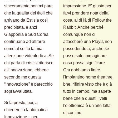
sinceramente non mi pare
impressione. E' giusto per
che la qualità dei titoli che
farvi prendere nota della
arrivano da Est sia così
cosa, al di là di Follow the
precipitata, e anzi
Rabbit. Anche perché
Giapponia e Sud Corea
comunque non ci
continuano ad attrarre
attaccherò una Play3, non
come al solito la mia
possedendola, anche se
attenzione videoludica. Se
posso solo immaginare
chi parla di crisi si riferisce
cosa possa significare.
all'innovazione, ebbene
Ora dobbiamo finire
secondo me questa
l'impiantino home theathre,
“innovazione” è parecchio
bhe, rifinire visto che è già
sopravvalutata.
tutto in campo, ma sapete
bene che a questi livelli
Si fa presto, poi, a
l'elettronica è un'arte fatta
chiedere la fantomatica
di continui
Innovazione... per