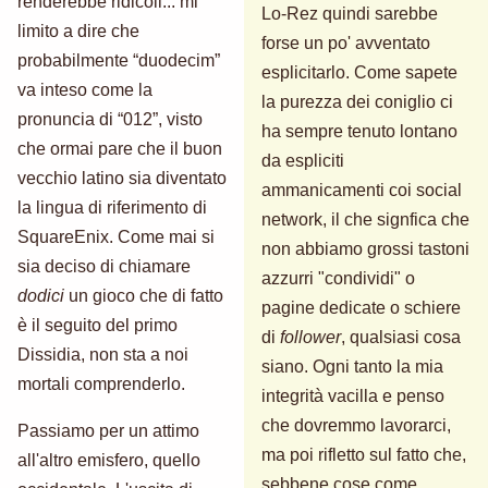
renderebbe ridicoli... mi
Lo-Rez quindi sarebbe
limito a dire che
forse un po' avventato
probabilmente “duodecim”
esplicitarlo. Come sapete
va inteso come la
la purezza dei coniglio ci
pronuncia di “012”, visto
ha sempre tenuto lontano
che ormai pare che il buon
da espliciti
vecchio latino sia diventato
ammanicamenti coi social
la lingua di riferimento di
network, il che signfica che
SquareEnix. Come mai si
non abbiamo grossi tastoni
sia deciso di chiamare
azzurri "condividi" o
dodici
un gioco che di fatto
pagine dedicate o schiere
è il seguito del primo
di
follower
, qualsiasi cosa
Dissidia, non sta a noi
siano. Ogni tanto la mia
mortali comprenderlo.
integrità vacilla e penso
che dovremmo lavorarci,
Passiamo per un attimo
ma poi rifletto sul fatto che,
all'altro emisfero, quello
sebbene cose come