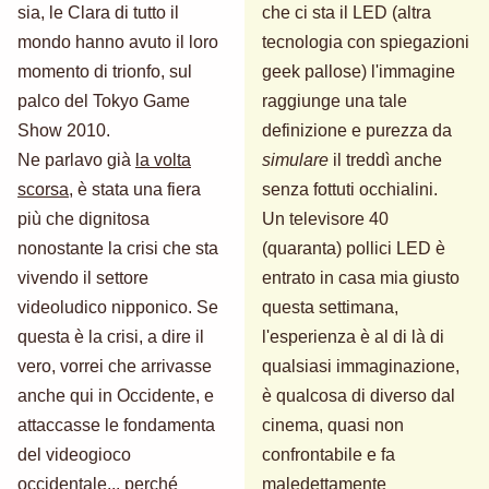
sia, le Clara di tutto il
che ci sta il LED (altra
mondo hanno avuto il loro
tecnologia con spiegazioni
momento di trionfo, sul
geek pallose) l'immagine
palco del Tokyo Game
raggiunge una tale
Show 2010.
definizione e purezza da
Ne parlavo già
la volta
simulare
il treddì anche
scorsa
, è stata una fiera
senza fottuti occhialini.
più che dignitosa
Un televisore 40
nonostante la crisi che sta
(quaranta) pollici LED è
vivendo il settore
entrato in casa mia giusto
videoludico nipponico. Se
questa settimana,
questa è la crisi, a dire il
l'esperienza è al di là di
vero, vorrei che arrivasse
qualsiasi immaginazione,
anche qui in Occidente, e
è qualcosa di diverso dal
attaccasse le fondamenta
cinema, quasi non
del videogioco
confrontabile e fa
occidentale... perché
maledettamente