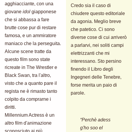
agghiacciante, con una
Credo sia il caso di
giovane
idol
giapponese
chiudere questo editoriale
che si abbassa a fare
da agonia. Meglio breve
brutte cose pur di restare
che patetico. Ci sono
famosa, e un ammiratore
diverse cose di cui arriverò
maniaco che la perseguita.
a parlarvi, nei soliti campi
Alcune scene tratte da
elettrizzanti che mi
questo film sono state
interessano. Sto persino
ricreate in The Wrestler e
finendo il Libro degli
Black Swan, tra l'altro,
Ingegneri delle Tenebre,
visto che a quanto pare il
forse merita un paio di
regista ne è rimasto tanto
parole.
colpito da comprarne i
diritti.
Millennium Actress è un
“Perchè adess
altro film d'animazione
g'ho soo el
sconosciuto ai più,