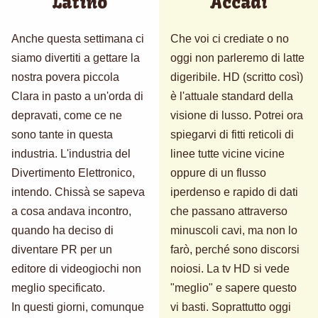
Latino
Accadì
Anche questa settimana ci
Che voi ci crediate o no
siamo divertiti a gettare la
oggi non parleremo di latte
nostra povera piccola
digeribile. HD (scritto così)
Clara in pasto a un'orda di
è l'attuale standard della
depravati, come ce ne
visione di lusso. Potrei ora
sono tante in questa
spiegarvi di fitti reticoli di
industria. L'industria del
linee tutte vicine vicine
Divertimento Elettronico,
oppure di un flusso
intendo. Chissà se sapeva
iperdenso e rapido di dati
a cosa andava incontro,
che passano attraverso
quando ha deciso di
minuscoli cavi, ma non lo
diventare PR per un
farò, perché sono discorsi
editore di videogiochi non
noiosi. La tv HD si vede
meglio specificato.
"meglio" e sapere questo
In questi giorni, comunque
vi basti. Soprattutto oggi