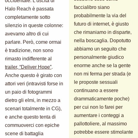
occidentale. L'uscita di
faccialibro siano
Halo Reach è passata
probabilmente la via del
completamente sotto
futuro di internet, è giusto
silenzio in queste colonne:
che rimaniamo in disparte,
avevamo altro di cui
nella boscaglia. Dopotutto
parlare. Però, come ormai
abbiamo un seguito che
è tradizione, non sono
personalmente giudico
rimasto indifferente al
enorme anche se la gente
trailer, “Deliver Hope”
.
non mi ferma per strada (e
Anche questo è girato con
le proposte sessuali
attori veri (intravisti forse in
continuano a essere
un paio di fotogrammi
drammaticamente poche)
dietro gli elmi, in mezzo a
per cui non lo farei per
scenari totalmente in CG),
aumentare i conteggi a
e anche questo tenta di
pallottoliere, al massimo
commuoverci con epiche
potrebbe essere stimolante
scene di battaglia