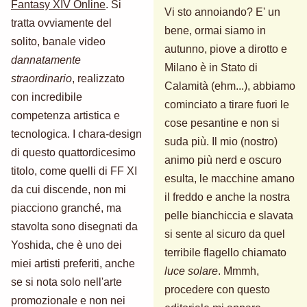
Fantasy XIV Online
. Si
Vi sto annoiando? E' un
tratta ovviamente del
bene, ormai siamo in
solito, banale video
autunno, piove a dirotto e
dannatamente
Milano è in Stato di
straordinario
, realizzato
Calamità (ehm...), abbiamo
con incredibile
cominciato a tirare fuori le
competenza artistica e
cose pesantine e non si
tecnologica. I chara-design
suda più. Il mio (nostro)
di questo quattordicesimo
animo più nerd e oscuro
titolo, come quelli di FF XI
esulta, le macchine amano
da cui discende, non mi
il freddo e anche la nostra
piacciono granché, ma
pelle bianchiccia e slavata
stavolta sono disegnati da
si sente al sicuro da quel
Yoshida, che è uno dei
terribile flagello chiamato
miei artisti preferiti, anche
luce solare
. Mmmh,
se si nota solo nell'arte
procedere con questo
promozionale e non nei