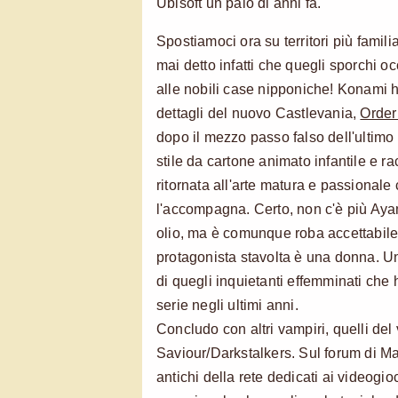
Ubisoft un paio di anni fa.
Spostiamoci ora su territori più familiar
mai detto infatti che quegli sporchi oc
alle nobili case nipponiche! Konami h
dettagli del nuovo Castlevania,
Order
dopo il mezzo passo falso dell'ultimo
stile da cartone animato infantile e ra
ritornata all'arte matura e passional
l'accompagna. Certo, non c'è più Ayam
olio, ma è comunque roba accettabile
protagonista stavolta è una donna. 
di quegli inquietanti effemminati che 
serie negli ultimi anni.
Concludo con altri vampiri, quelli de
Saviour/Darkstalkers. Sul forum di M
antichi della rete dedicati ai videogi