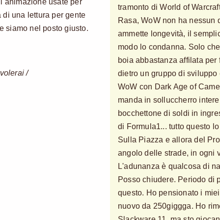
di animazione usate per
tramonto di World of Warcraft
a di una lettura per gente
Rasa, WoW non ha nessun d
e siamo nel posto giusto.
ammette longevità, il semplic
modo lo condanna. Solo che 
boia abbastanza affilata per 
volerai /
dietro un gruppo di sviluppo
WoW con Dark Age of Camelo
manda in solluccherro intere 
bocchettone di soldi in ingre
di Formula1... tutto questo
Sulla Piazza e allora del Pr
angolo delle strade, in ogni v
L'adunanza è qualcosa di nat
Posso chiudere. Periodo di p
questo. Ho pensionato i miei
nuovo da 250giggga. Ho rim
Slackware 11, ma sto giocand 