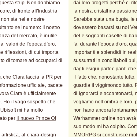
 questa strip. Non dobbiamo
dai loro progetti perché ci r
core, di fronte all'Industria
la nostra cristallina passione
 non sta nelle nostre
Sarebbe stata una bugia, l
oltanto nel numero: il nostro
dovessero basarsi su noi Ve
nza del mercato, è inutile
delle sognanti casette di ba
 ai valori dell'epoca d'oro.
fa, durante l'epoca d'oro, q
riflessioni, di cui importa
importanti e splendidi in rea
o di tornare ad occuparci di
sussurrati in conciliaboli bui
dagli esigui partecipanti ch
a che Clara faccia la PR per
Il fatto che, nonostante tutto
informazione ufficiale, badate
guardia il viggimondo tutto.
ora Clara è ufficialmente
di ignorarci e accantonarc
e. Ho il vago sospetto che
vegliamo nell'ombra e loro, pi
 Ubisoft mi ha molto
non hano ancora lontanamen
tato per
il nuovo Prince Of
Warhammer online non avr
suo modo mi ha colpito. Com
 artistica, al chara-design
MMORPG si construisce molt