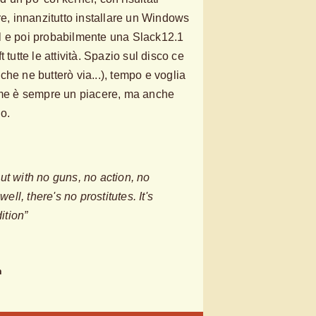
re, innanzitutto installare un Windows
l e poi probabilmente una Slack12.1
 tutte le attività. Spazio sul disco ce
he ne butterò via...), tempo e voglia
ieme è sempre un piacere, ma anche
o.
t with no guns, no action, no
well, there's no prostitutes. It's
tion”
n