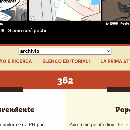
08 - Siamo così pochi
IO E RICERCA
ELENCO EDITORIALI
LA PRIMA S
362
rprendente
Pop
in uniforme da PR può
Avremmo potuto dirvi che le 