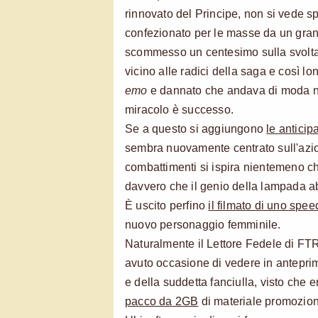
rinnovato del Principe, non si vede s
confezionato per le masse da un gran
scommesso un centesimo sulla svolta 
vicino alle radici della saga e così l
emo
e dannato che andava di moda negl
miracolo è successo.
Se a questo si aggiungono
le anticip
sembra nuovamente centrato sull'azio
combattimenti si ispira nientemeno ch
davvero che il genio della lampada ab
È uscito perfino
il filmato di uno spe
nuovo personaggio femminile.
Naturalmente il Lettore Fedele di FT
avuto occasione di vedere in anteprim
e della suddetta fanciulla, visto che
pacco da 2GB
di materiale promozion