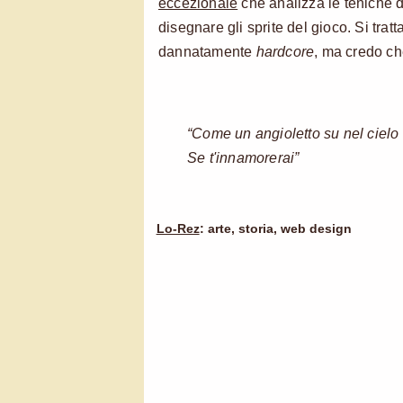
eccezionale
che analizza le teniche 
disegnare gli sprite del gioco. Si tratt
dannatamente
hardcore
, ma credo ch
“Come un angioletto su nel cielo 
Se t'innamorerai”
Lo-Rez
: arte, storia, web design