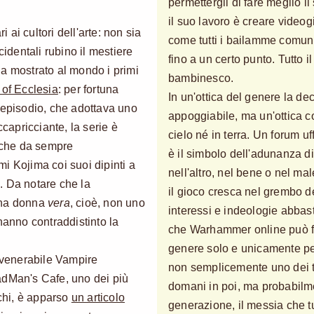
permettergli di fare meglio i
il suo lavoro è creare video
i ai cultori dell'arte: non sia
come tutti i bailamme comunit
cidentali rubino il mestiere
fino a un certo punto. Tutto i
a mostrato al mondo i primi
bambinesco.
 of Ecclesia
: per fortuna
In un'ottica del genere la d
 episodio, che adottava uno
appoggiabile, ma un'ottica 
ccapricciante, la serie è
cielo né in terra. Un forum uf
e che da sempre
è il simbolo dell'adunanza d
i Kojima coi suoi dipinti a
nell'altro, nel bene o nel ma
. Da notare che la
il gioco cresca nel grembo del
Una donna
vera
, cioè, non uno
interessi e indeologie abbas
hanno contraddistinto la
che Warhammer online può f
genere solo e unicamente p
l venerabile Vampire
non semplicemente uno dei
adMan's Cafe, uno dei più
domani in poi, ma probabil
ochi, è apparso
un articolo
generazione, il messia che tu