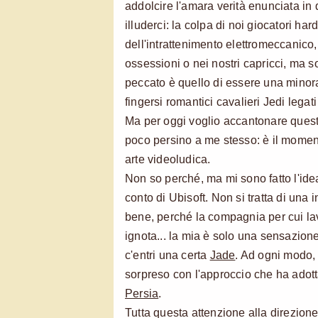
addolcire l'amara verità enunciata in
illuderci: la colpa di noi giocatori hard
dell'intrattenimento elettromeccanico,
ossessioni o nei nostri capricci, ma s
peccato è quello di essere una minora
fingersi romantici cavalieri Jedi legati
Ma per oggi voglio accantonare queste 
poco persino a me stesso: è il moment
arte videoludica.
Non so perché, ma mi sono fatto l'ide
conto di Ubisoft. Non si tratta di una 
bene, perché la compagnia per cui lav
ignota... la mia è solo una sensazion
c'entri una certa
Jade
. Ad ogni modo,
sorpreso con l'approccio che ha adot
Persia
.
Tutta questa attenzione alla direzione