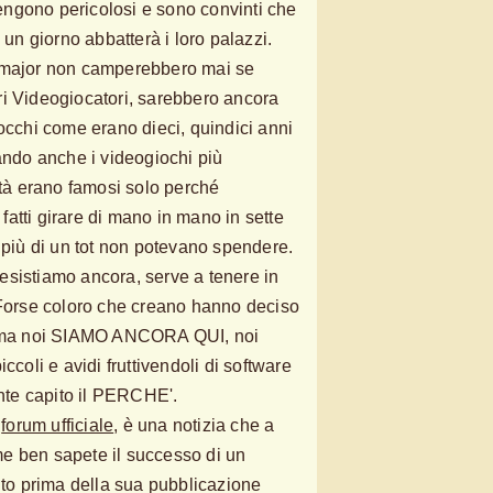
itengono pericolosi e sono convinti che
 un giorno abbatterà i loro palazzi.
e major non camperebbero mai se
ri Videogiocatori, sarebbero ancora
locchi come erano dieci, quindici anni
uando anche i videogiochi più
ltà erano famosi solo perché
, fatti girare di mano in mano in sette
e più di un tot non potevano spendere.
, esistiamo ancora, serve a tenere in
 Forse coloro che creano hanno deciso
i, ma noi SIAMO ANCORA QUI, noi
ccoli e avidi fruttivendoli di software
te capito il PERCHE'.
à
forum ufficiale
, è una notizia che a
e ben sapete il successo di un
o prima della sua pubblicazione