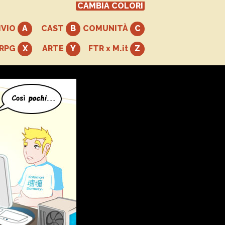
CAMBIA COLORI
IVIO
CAST
COMUNITÀ
+RPG
ARTE
FTR x M.it