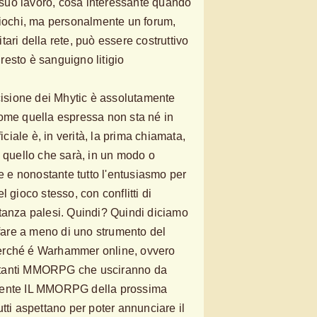
l suo lavoro, cosa interessante quando
giochi, ma personalmente un forum,
ari della rete, può essere costruttivo
l resto è sanguigno litigio
ecisione dei Mhytic è assolutamente
come quella espressa non sta né in
ficiale è, in verità, la prima chiamata,
i quello che sarà, in un modo o
le e nonostante tutto l'entusiasmo per
 gioco stesso, con conflitti di
tanza palesi. Quindi? Quindi diciamo
are a meno di uno strumento del
erché é Warhammer online, ovvero
 tanti MMORPG che usciranno da
mente IL MMORPG della prossima
tti aspettano per poter annunciare il