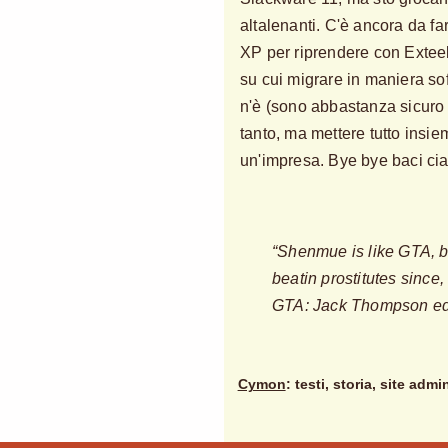
altalenanti. C'è ancora da fa
XP per riprendere con Extee
su cui migrare in maniera soft
n'è (sono abbastanza sicuro c
tanto, ma mettere tutto ins
un'impresa. Bye bye baci cia
“Shenmue is like GTA, bu
beatin prostitutes since, 
GTA: Jack Thompson edi
Cymon
: testi, storia, site admi