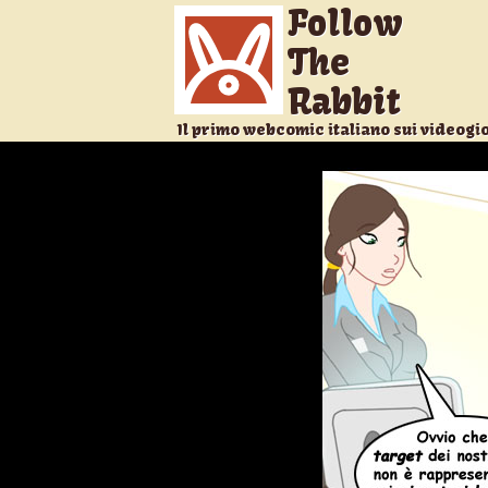
Follow
The
Rabbit
Il primo webcomic italiano sui videogi