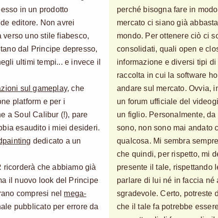
pesso in un prodotto
perché bisogna fare in modo 
de editore. Non avrei
mercato ci siano già abbasta
verso uno stile fiabesco,
mondo. Per ottenere ciò ci s
ontano dal Principe depresso,
consolidati, quali open e close
i ultimi tempi... e invece il
informazione e diversi tipi di
raccolta in cui la software h
azioni sul gameplay
, che
andare sul mercato. Ovvia, in
ne platform e per i
un forum ufficiale del video
e a Soul Calibur (!), pare
un figlio. Personalmente, da
bia esaudito i miei desideri.
sono, non sono mai andato co
edpainting
dedicato a un
qualcosa. Mi sembra sempre d
che quindi, per rispetto, m
R ricorderà che abbiamo già
presente il tale, rispettando
a il nuovo look del Principe
parlare di lui né in faccia 
 erano compresi nel
mega-
sgradevole. Certo, potreste d
ale pubblicato per errore da
che il tale fa potrebbe essere