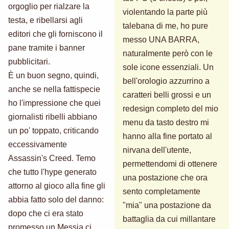
orgoglio per rialzare la
violentando la parte più
testa, e ribellarsi agli
talebana di me, ho pure
editori che gli forniscono il
messo UNA BARRA,
pane tramite i banner
naturalmente però con le
pubblicitari.
sole icone essenziali. Un
È un buon segno, quindi,
bell'orologio azzurrino a
anche se nella fattispecie
caratteri belli grossi e un
ho l'impressione che quei
redesign completo del mio
giornalisti ribelli abbiano
menu da tasto destro mi
un po' toppato, criticando
hanno alla fine portato al
eccessivamente
nirvana dell'utente,
Assassin's Creed. Temo
permettendomi di ottenere
che tutto l'hype generato
una postazione che ora
attorno al gioco alla fine gli
sento completamente
abbia fatto solo del danno:
"mia" una postazione da
dopo che ci era stato
battaglia da cui millantare
promesso un Messia ci