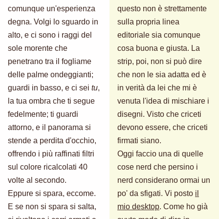
comunque un'esperienza
questo non è strettamente
degna. Volgi lo sguardo in
sulla propria linea
alto, e ci sono i raggi del
editoriale sia comunque
sole morente che
cosa buona e giusta. La
penetrano tra il fogliame
strip, poi, non si può dire
delle palme ondeggianti;
che non le sia adatta ed è
guardi in basso, e ci sei
tu
,
in verità da lei che mi è
la tua ombra che ti segue
venuta l'idea di mischiare i
fedelmente; ti guardi
disegni. Visto che criceti
attorno, e il panorama si
devono essere, che criceti
stende a perdita d'occhio,
firmati siano.
offrendo i più raffinati filtri
Oggi faccio una di quelle
sul colore ricalcolati 40
cose nerd che persino i
volte al secondo.
nerd considerano ormai un
Eppure si spara, eccome.
po' da sfigati. Vi posto
il
E se non si spara si salta,
mio desktop
. Come ho già