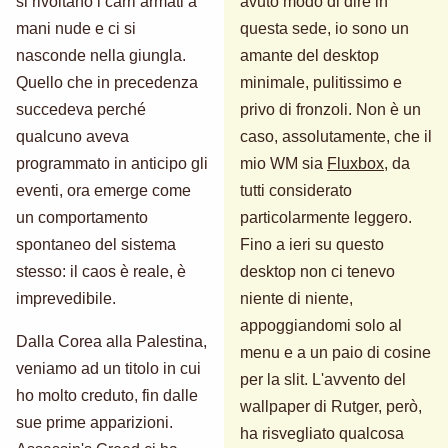
si rivoltano i carri armati a
avuto modo di dire in
mani nude e ci si
questa sede, io sono un
nasconde nella giungla.
amante del desktop
Quello che in precedenza
minimale, pulitissimo e
succedeva perché
privo di fronzoli. Non è un
qualcuno aveva
caso, assolutamente, che il
programmato in anticipo gli
mio WM sia
Fluxbox
, da
eventi, ora emerge come
tutti considerato
un comportamento
particolarmente leggero.
spontaneo del sistema
Fino a ieri su questo
stesso: il caos è reale, è
desktop non ci tenevo
imprevedibile.
niente di niente,
appoggiandomi solo al
Dalla Corea alla Palestina,
menu e a un paio di cosine
veniamo ad un titolo in cui
per la slit. L'avvento del
ho molto creduto, fin dalle
wallpaper di Rutger, però,
sue prime apparizioni.
ha risvegliato qualcosa