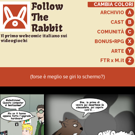
Follow
CAMBIA COLORI
ARCHIVIO
The
CAST
Rabbit
COMUNITÀ
Il primo webcomic italiano sui
videogiochi
BONUS+RPG
ARTE
FTR x M.it