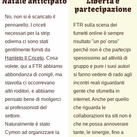
Natale anticipato
Libertà è
partecipazione
No, non si è scaricato il
pennarello. I criceti
FTR sulla scena dei
necessari per la strip
fumetti online è sempre
odierna ci sono stati
risultato "un po' orso"
gentilmente forniti da
perchè non è che partecipi
Hamleto Il Criceto
. Cosa
spessissimo ad attività di
volete, qui a FTR abbiamo
gruppo e pure i suoi autori
abbondanza di
conigli
, ma
si fanno vedere di rado agli
stavolta ci occorrevano
incontri reali riguardanti
altri roditori, e abbiamo
gente che sfumetta in
pensato bene di rivolgerci
internet. Anche per quello
ai professionisti del
che riguarda le
settore.
collaborazioni tra siti non è
Naturalmente è stato
che ne possa annoverare
Cymon ad organizzare la
tante, le sinergie, fino a