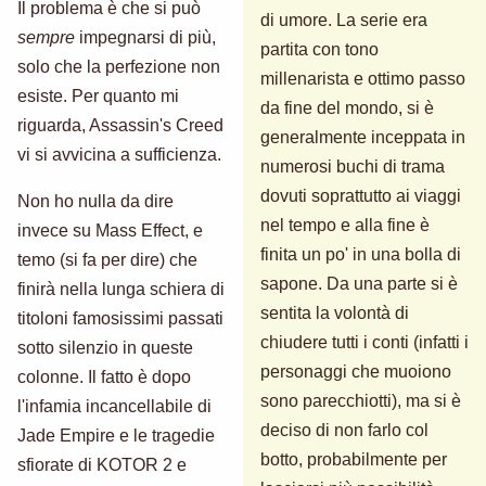
Il problema è che si può
di umore. La serie era
sempre
impegnarsi di più,
partita con tono
solo che la perfezione non
millenarista e ottimo passo
esiste. Per quanto mi
da fine del mondo, si è
riguarda, Assassin's Creed
generalmente inceppata in
vi si avvicina a sufficienza.
numerosi buchi di trama
dovuti soprattutto ai viaggi
Non ho nulla da dire
nel tempo e alla fine è
invece su Mass Effect, e
finita un po' in una bolla di
temo (si fa per dire) che
sapone. Da una parte si è
finirà nella lunga schiera di
sentita la volontà di
titoloni famosissimi passati
chiudere tutti i conti (infatti i
sotto silenzio in queste
personaggi che muoiono
colonne. Il fatto è dopo
sono parecchiotti), ma si è
l'infamia incancellabile di
deciso di non farlo col
Jade Empire e le tragedie
botto, probabilmente per
sfiorate di KOTOR 2 e