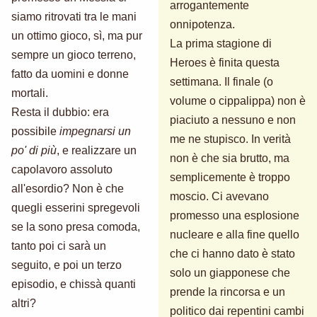
arrogantemente
siamo ritrovati tra le mani
onnipotenza.
un ottimo gioco, sì, ma pur
La prima stagione di
sempre un gioco terreno,
Heroes è finita questa
fatto da uomini e donne
settimana. Il finale (o
mortali.
volume o cippalippa) non è
Resta il dubbio: era
piaciuto a nessuno e non
possibile
impegnarsi un
me ne stupisco. In verità
po' di più
, e realizzare un
non è che sia brutto, ma
capolavoro assoluto
semplicemente è troppo
all'esordio? Non è che
moscio. Ci avevano
quegli esserini spregevoli
promesso una esplosione
se la sono presa comoda,
nucleare e alla fine quello
tanto poi ci sarà un
che ci hanno dato è stato
seguito, e poi un terzo
solo un giapponese che
episodio, e chissà quanti
prende la rincorsa e un
altri?
politico dai repentini cambi