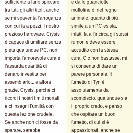
sufficiente a farlo spiccare
e dalle guanciotte
tra tutti gli altri titoli, anche
muffoline è, nel regno
se mi spaventa l'arroganza
animale, quanto di più
con cui fa a pezzi il nostro
simile a un PC esista,
prezioso hardware. Crysis
infatti fa all'incirca gli stessi
è capace di umiliare senza
rumori e deve essere
pietà qualunque PC, non
accudito con la stessa
importa l'amorevole cura e
cura. Ciò non bastasse, mi
l'assurda quantità di
si consenta di dare un
denaro investita per
parere personale, il
assemblarlo... e allora
fumetto di Tyn è
grazie, Crysis, perché ci
assolutamente da
ricordi i nostri limiti mortali,
scompiscio, qualunque sia
e ci insegni l'umiltà con
il proprio credo, e penso
questa lezione crudele.
che ospitare un buon
Se anche non ci fosse da
fumetto, di cui si è
sparare, sarebbe
appassionati, anche se