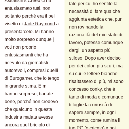
Assassin's Creed ci ha
tale per cui ho sentito la
entusiasmato tutti, non
necessità di fare qualche
soltanto perché era il bel
aggiunta estetica che, pur
visetto di
Jade Raymond
a
non rovinando la
presentarcelo. Mi hanno
razionalità del mio stato di
molto sorpreso dunque
i
lavoro, potesse comunque
voti non proprio
dargli un aspetto più
entusiasmanti
che ha
stiloso. Dopo aver deciso
ricevuto da giornalisti
per dei colori più scuri, ma
autorevoli, compresi quelli
su cui le lettere bianche
di Eurogamer, che io tengo
risaltassero di più, mi sono
in grande stima. E mi
concesso
conky
, che è
hanno sorpreso, badate
tanto di moda e comunque
bene, perché non credevo
ti toglie la curiosità di
che qualcuno in questa
sapere sempre, in ogni
industria malata avesse
momento, come rumina il
ancora quel briciolo di
tuo PC (o criceto) e poi,