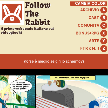
Follow
CAMBIA COLORI
ARCHIVIO
The
CAST
Rabbit
COMUNITÀ
Il primo webcomic italiano sui
videogiochi
BONUS+RPG
ARTE
FTR x M.it