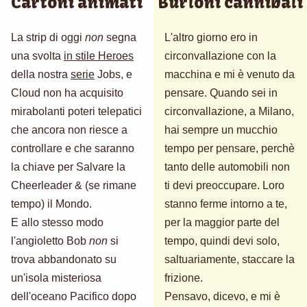
Cartoni animati
Burloni cannibali
La strip di oggi
non
segna
L'altro giorno ero in
una svolta
in stile Heroes
circonvallazione con la
della nostra
serie
Jobs, e
macchina e mi è venuto da
Cloud non ha acquisito
pensare. Quando sei in
mirabolanti poteri telepatici
circonvallazione, a Milano,
che ancora non riesce a
hai sempre un mucchio
controllare e che saranno
tempo per pensare, perchè
la chiave per Salvare la
tanto delle automobili non
Cheerleader & (se rimane
ti devi preoccupare. Loro
tempo) il Mondo.
stanno ferme intorno a te,
E allo stesso modo
per la maggior parte del
l'angioletto Bob
non
si
tempo, quindi devi solo,
trova abbandonato su
saltuariamente, staccare la
un'isola misteriosa
frizione.
dell'oceano Pacifico dopo
Pensavo, dicevo, e mi è