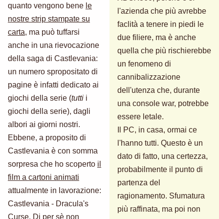
quanto vengono bene
le
l'azienda che più avrebbe
nostre strip stampate su
faclità a tenere in piedi le
carta
, ma può tuffarsi
due filiere, ma è anche
anche in una rievocazione
quella che più rischierebbe
della saga di Castlevania:
un fenomeno di
un numero spropositato di
cannibalizzazione
pagine è infatti dedicato ai
dell'utenza che, durante
giochi della serie (
tutti
i
una console war, potrebbe
giochi della serie), dagli
essere letale.
albori ai giorni nostri.
Il PC, in casa, ormai ce
Ebbene, a proposito di
l'hanno tutti. Questo è un
Castlevania è con somma
dato di fatto, una certezza,
sorpresa che ho scoperto
il
probabilmente il punto di
film a cartoni animati
partenza del
attualmente in lavorazione:
ragionamento. Sfumatura
Castlevania - Dracula's
più raffinata, ma poi non
Curse. Di per sè non