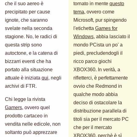
che il suo aereo è
tornato in mente
questo
precipitato per cause
tema
, ovvero come
ignote, che saranno
Microsoft, pur spingendo
svelate nella seconda
l'etichetta
Games for
stagione. No, le radici di
Windows
, abbia lasciato il
questa strip sono
mondo PCista un po' a
autoctone, e la catena di
piedi, precludendogli il
bizzarri eventi che ha
ricco parco giochi
portato alla situazione
XBOX360. In verità, a
attuale è iniziata
qui
, negli
rifletterci, è perfettamente
archivi di FTR.
ovvio che Redmond in
qualche modo abbia
Chi legge la rivista
deciso di ostacolare la
Gamers
, ovvero quel
distribuzione parallela di
prodotto cartaceo in
titoli sia per il mercato PC
vendita nelle edicole, non
che per il mercato
soltanto può apprezzare
XBOX360, perchè è sì