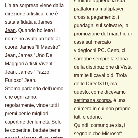
sfruttare appieno la sua
L'altra sorpresa viene dalla
piattaforma multiplayer
direzione artistica, che è
cross a pagamento, i
stata affidata a
James
guadagni sul software, la
Jean
. Quando ho letto il
promozione del marchio di
nome ho avuto un tuffo al
casa sul mercato
cuore: James “Il Maestro”
videgiochi PC. Certo, ci
Jean, James “Uno Dei
sarebbe sempre la storia
Maggiori Artisti Viventi”
della distribuzione di Vista
Jean, James “Pazzo
tramite il cavallo di Troia
Furioso” Jean.
delle DirectX10, ma
Stiamo parlando dell'uomo
questo, come dicevamo
che ogni anno,
settimana scorsa
, è una
regolarmente, vince tutti i
chimera in cui non proprio
premi per le migliori
tutti credono.
copertine dei fumetti. Solo
Quindi, comunque sia, il
le copertine, badate bene,
segnale che Microsoft