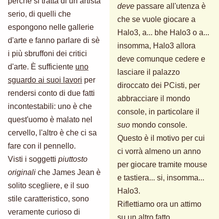
perchè si tratta di un artista
deve
passare all'utenza è
serio, di quelli che
che se vuole giocare a
espongono nelle gallerie
Halo3, a... bhe Halo3 o a...
d'arte e fanno parlare di sè
insomma, Halo3 allora
i più sbruffoni dei critici
deve comunque cedere e
d'arte. È sufficiente
uno
lasciare il palazzo
sguardo ai suoi lavori
per
diroccato dei PCisti, per
rendersi conto di due fatti
abbracciare il mondo
incontestabili: uno è che
console, in particolare il
quest'uomo è malato nel
suo
mondo console.
cervello, l'altro è che ci sa
Questo è il motivo per cui
fare con il pennello.
ci vorrà almeno un anno
Visti i soggetti
piuttosto
per giocare tramite mouse
originali
che James Jean è
e tastiera... si, insomma...
solito scegliere, e il suo
Halo3.
stile caratteristico, sono
Riflettiamo ora un attimo
veramente curioso di
su un altro fatto