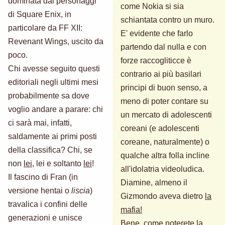
dominata dai personaggi
come Nokia si sia
di Square Enix, in
schiantata contro un muro.
particolare da FF XII:
E' evidente che farlo
Revenant Wings, uscito da
partendo dal nulla e con
poco.
forze raccogliticce è
Chi avesse seguito questi
contrario ai più basilari
editoriali negli ultimi mesi
principi di buon senso, a
probabilmente sa dove
meno di poter contare su
voglio andare a parare: chi
un mercato di adolescenti
ci sarà mai, infatti,
coreani (e adolescenti
saldamente ai primi posti
coreane, naturalmente) o
della classifica? Chi, se
qualche altra folla incline
non
lei
, lei e soltanto
lei
!
all'idolatria videoludica.
Il fascino di Fran (in
Diamine, almeno il
versione hentai o
liscia
)
Gizmondo aveva dietro
la
travalica i confini delle
mafia!
generazioni e unisce
Bene, come noterete la