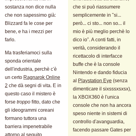
sostanza non dice nulla
che si può riassumere
che non sapessimo già:
semplicemente in "si...
Blizzard fa le cose per
però... ci sto... non so... il
bene, e ha i mezzi per
mio è più meglio perchè lo
farlo.
dico io". A conti fatti, in
verità, considerando il
Ma trasferiamoci sulla
ricettacolo di interfacce
sponda orientale
buffe che è la console
dell'industria, perchè c'è
Nintendo e dando fiducia
un certo
Ragnarok Online
al
Playstation Eye
(senza
2
che dà segni di vita. E in
dimenticare il sixsssxsxsx),
questo caso il mistero è
la XBOX360 è l'unica
forse
troppo
fitto, dato che
console che non ha ancora
gli ideogrammi coreani
speso niente in sistemi di
formano tuttora una
controllo d'avanguardia,
barriera impenetrabile
facendo passare Gates per
attorno al seguito