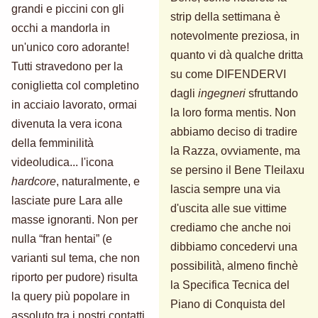
grandi e piccini con gli
strip della settimana è
occhi a mandorla in
notevolmente preziosa, in
un'unico coro adorante!
quanto vi dà qualche dritta
Tutti stravedono per la
su come DIFENDERVI
coniglietta col completino
dagli
ingegneri
sfruttando
in acciaio lavorato, ormai
la loro forma mentis. Non
divenuta la vera icona
abbiamo deciso di tradire
della femminilità
la Razza, ovviamente, ma
videoludica... l'icona
se persino il Bene Tleilaxu
hardcore
, naturalmente, e
lascia sempre una via
lasciate pure Lara alle
d'uscita alle sue vittime
masse ignoranti. Non per
crediamo che anche noi
nulla “fran hentai” (e
dibbiamo concedervi una
varianti sul tema, che non
possibilità, almeno finchè
riporto per pudore) risulta
la Specifica Tecnica del
la query più popolare in
Piano di Conquista del
assoluto tra i nostri contatti,