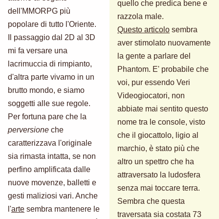
quello che predica bene e
dell'MMORPG più
razzola male.
popolare di tutto l'Oriente.
Questo articolo
sembra
Il passaggio dal 2D al 3D
aver stimolato nuovamente
mi fa versare una
la gente a parlare del
lacrimuccia di rimpianto,
Phantom. E' probabile che
d'altra parte vivamo in un
voi, pur essendo Veri
brutto mondo, e siamo
Videogiocatori, non
soggetti alle sue regole.
abbiate mai sentito questo
Per fortuna pare che la
nome tra le console, visto
perversione
che
che il giocattolo, ligio al
caratterizzava l'originale
marchio, è stato più che
sia rimasta intatta, se non
altro un spettro che ha
perfino amplificata dalle
attraversato la ludosfera
nuove movenze, balletti e
senza mai toccare terra.
gesti maliziosi vari. Anche
Sembra che questa
l'
arte
sembra mantenere le
traversata sia costata 73