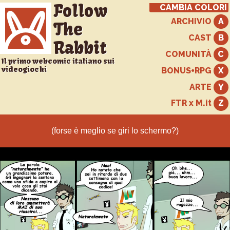
Follow
CAMBIA COLORI
ARCHIVIO
The
CAST
Rabbit
COMUNITÀ
Il primo webcomic italiano sui
videogiochi
BONUS+RPG
ARTE
FTR x M.it