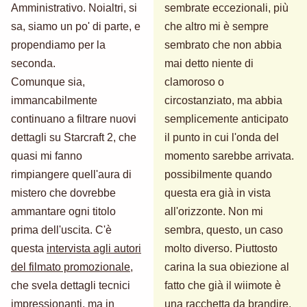
Amministrativo. Noialtri, si
sembrate eccezionali, più
sa, siamo un po' di parte, e
che altro mi è sempre
propendiamo per la
sembrato che non abbia
seconda.
mai detto niente di
Comunque sia,
clamoroso o
immancabilmente
circostanziato, ma abbia
continuano a filtrare nuovi
semplicemente anticipato
dettagli su Starcraft 2, che
il punto in cui l'onda del
quasi mi fanno
momento sarebbe arrivata.
rimpiangere quell'aura di
possibilmente quando
mistero che dovrebbe
questa era già in vista
ammantare ogni titolo
all'orizzonte. Non mi
prima dell'uscita. C'è
sembra, questo, un caso
questa
intervista agli autori
molto diverso. Piuttosto
del filmato promozionale
,
carina la sua obiezione al
che svela dettagli tecnici
fatto che già il wiimote è
impressionanti, ma in
una racchetta da brandire,