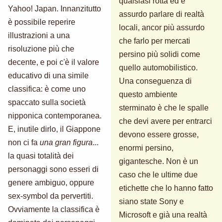
qualsiasi rotta ed è
Yahoo! Japan. Innanzitutto
assurdo parlare di realtà
è possibile reperire
locali, ancor più assurdo
illustrazioni a una
che farlo per mercati
risoluzione più che
persino più solidi come
decente, e poi c'è il valore
quello automobilistico.
educativo di una simile
Una conseguenza di
classifica: è come uno
questo ambiente
spaccato sulla società
sterminato è che le spalle
nipponica contemporanea.
che devi avere per entrarci
E, inutile dirlo, il Giappone
devono essere grosse,
non ci fa
una gran figura
...
enormi persino,
la quasi totalità dei
gigantesche. Non è un
personaggi sono esseri di
caso che le ultime due
genere ambiguo, oppure
etichette che lo hanno fatto
sex-symbol da pervertiti.
siano state Sony e
Ovviamente la classifica è
Microsoft e già una realtà