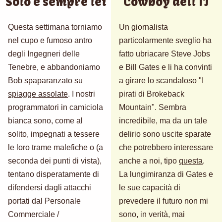
Solo e sempre lei
Cowboy dell'IT
Questa settimana torniamo
Un giornalista
nel cupo e fumoso antro
particolarmente sveglio ha
degli Ingegneri delle
fatto ubriacare Steve Jobs
Tenebre, e abbandoniamo
e Bill Gates e li ha convinti
Bob spaparanzato su
a girare lo scandaloso "I
spiagge assolate
. I nostri
pirati di Brokeback
programmatori in camiciola
Mountain". Sembra
bianca sono, come al
incredibile, ma da un tale
solito, impegnati a tessere
delirio sono uscite sparate
le loro trame malefiche o (a
che potrebbero interessare
seconda dei punti di vista),
anche a noi, tipo
questa
.
tentano disperatamente di
La lungimiranza di Gates e
difendersi dagli attacchi
le sue capacità di
portati dal Personale
prevedere il futuro non mi
Commerciale /
sono, in verità, mai