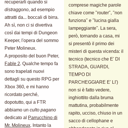
recuperarli quando si
comprese magiche parole
distraggono
, ad esempio
chiave come "router", "non
attratti da... boccali di birra.
funziona" e "lucina gialla
Ah sì, non ci si divertiva
lampeggiante". La sera,
così dai tempi di Dungeon
però, tornando a casa, mi
Keeper, l'opera del sommo
si presentò il primo dei
Peter Molineux.
misteri di questa vicenda: il
A proposito del buon Peter,
tecnico (tecnico che E' DI
Fable 2
. Qualche tempo fa
STRADA, GUARDI,
sono trapelati nuovi
TEMPO DI
dettagli su questo RPG per
PARCHEGGIARE E' LI')
Xbox 360, e mi hanno
non si è fatto vedere,
ricordato perché,
inghiottito dalla bruma
dopotutto, qui a FTR
mattutina, probabilmente
abbiamo un
culto pagano
rapito, ucciso, chiuso in un
dedicato al
Parrucchino di
sacco di cellophane e
Mr. Molineux
. Intanto la