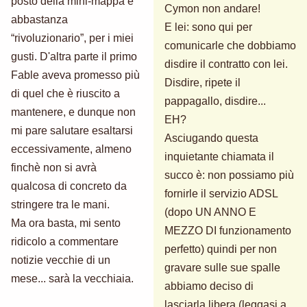
posto della mini-mappa è
Cymon non andare!
abbastanza
E lei: sono qui per
“rivoluzionario”, per i miei
comunicarle che dobbiamo
gusti. D'altra parte il primo
disdire il contratto con lei.
Fable aveva promesso più
Disdire, ripete il
di quel che è riuscito a
pappagallo, disdire...
mantenere, e dunque non
EH?
mi pare salutare esaltarsi
Asciugando questa
eccessivamente, almeno
inquietante chiamata il
finchè non si avrà
succo è: non possiamo più
qualcosa di concreto da
fornirle il servizio ADSL
stringere tra le mani.
(dopo UN ANNO E
Ma ora basta, mi sento
MEZZO DI funzionamento
ridicolo a commentare
perfetto) quindi per non
notizie vecchie di un
gravare sulle sue spalle
mese... sarà la vecchiaia.
abbiamo deciso di
lasciarla libera (leggasi a