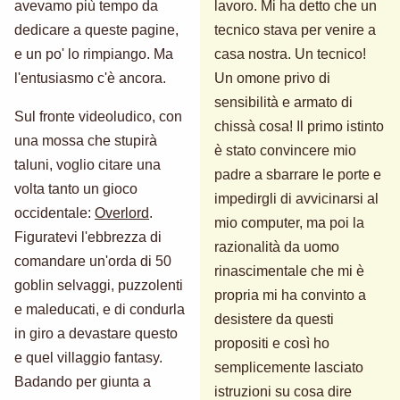
avevamo più tempo da
lavoro. Mi ha detto che un
dedicare a queste pagine,
tecnico stava per venire a
e un po' lo rimpiango. Ma
casa nostra. Un tecnico!
l'entusiasmo c'è ancora.
Un omone privo di
sensibilità e armato di
Sul fronte videoludico, con
chissà cosa! Il primo istinto
una mossa che stupirà
è stato convincere mio
taluni, voglio citare una
padre a sbarrare le porte e
volta tanto un gioco
impedirgli di avvicinarsi al
occidentale:
Overlord
.
mio computer, ma poi la
Figuratevi l'ebbrezza di
razionalità da uomo
comandare un'orda di 50
rinascimentale che mi è
goblin selvaggi, puzzolenti
propria mi ha convinto a
e maleducati, e di condurla
desistere da questi
in giro a devastare questo
propositi e così ho
e quel villaggio fantasy.
semplicemente lasciato
Badando per giunta a
istruzioni su cosa dire