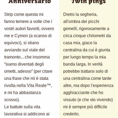
Anniversario
Twin pings
Strip come questa mi
Dietro la segheria,
fanno temere a volte che i
all'ombra dei picchi
vostri autori favoriti, ovvero
gemelli, rigorosamente a
me e Cymon (a scanso di
circa cinque chilometri da
equivoci), si stiano
casa mia, giace la
avviando sul viale del
centralina da cui è giunta
tramonto... che insomma
per lungo tempo la mia
“siamo diventati degli
banda larga. In verità
ometti, adesso” (per citare
potrebbe trattarsi solo di
una frase che mi è stata
una centralina come tante
rivolta nella Vita Reale™,
altre, ma dopo l'esperienza
e mi ha abbastanza
agghiacciante che ho
scosso).
vissuto (e che sto vivendo)
Le battute sulla vita
mi è sempre più difficile
lavorativa si addicono ai
crederlo.