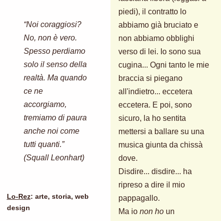
piedi), il contratto lo
“Noi coraggiosi?
abbiamo già bruciato e
No, non è vero.
non abbiamo obblighi
Spesso perdiamo
verso di lei. Io sono sua
solo il senso della
cugina... Ogni tanto le mie
realtà. Ma quando
braccia si piegano
ce ne
all'indietro... eccetera
accorgiamo,
eccetera. E poi, sono
tremiamo di paura
sicuro, la ho sentita
anche noi come
mettersi a ballare su una
tutti quanti.”
musica giunta da chissà
(Squall Leonhart)
dove.
Disdire... disdire... ha
ripreso a dire il mio
Lo-Rez
: arte, storia, web
pappagallo.
design
Ma io
non ho
un