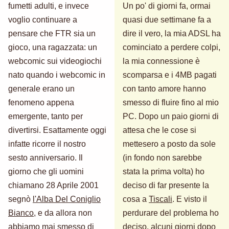
fumetti adulti, e invece
Un po' di giorni fa, ormai
voglio continuare a
quasi due settimane fa a
pensare che FTR sia un
dire il vero, la mia ADSL ha
gioco, una ragazzata: un
cominciato a perdere colpi,
webcomic sui videogiochi
la mia connessione è
nato quando i webcomic in
scomparsa e i 4MB pagati
generale erano un
con tanto amore hanno
fenomeno appena
smesso di fluire fino al mio
emergente, tanto per
PC. Dopo un paio giorni di
divertirsi. Esattamente oggi
attesa che le cose si
infatte ricorre il nostro
mettesero a posto da sole
sesto anniversario. Il
(in fondo non sarebbe
giorno che gli uomini
stata la prima volta) ho
chiamano 28 Aprile 2001
deciso di far presente la
segnò
l'Alba Del Coniglio
cosa a
Tiscali
. E visto il
Bianco
, e da allora non
perdurare del problema ho
abbiamo mai smesso di
deciso, alcuni giorni dopo