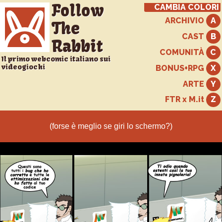
Follow
CAMBIA COLORI
ARCHIVIO
The
CAST
Rabbit
COMUNITÀ
Il primo webcomic italiano sui
videogiochi
BONUS+RPG
ARTE
FTR x M.it