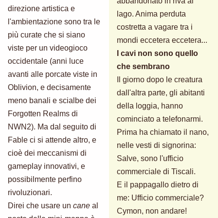
abbandonato in riva al
direzione artistica e
lago. Anima perduta
l'ambientazione sono tra le
costretta a vagare tra i
più curate che si siano
mondi eccetera eccetera...
viste per un videogioco
I cavi non sono quello
occidentale (anni luce
che sembrano
avanti alle porcate viste in
Il giorno dopo le creatura
Oblivion, e decisamente
dall'altra parte, gli abitanti
meno banali e scialbe dei
della loggia, hanno
Forgotten Realms di
cominciato a telefonarmi.
NWN2). Ma dal seguito di
Prima ha chiamato il nano,
Fable ci si attende altro, e
nelle vesti di signorina:
cioè dei meccanismi di
Salve, sono l'ufficio
gameplay innovativi, e
commerciale di Tiscali.
possibilmente perfino
E il pappagallo dietro di
rivoluzionari.
me: Ufficio commerciale?
Direi che usare un
cane
al
Cymon, non andare!