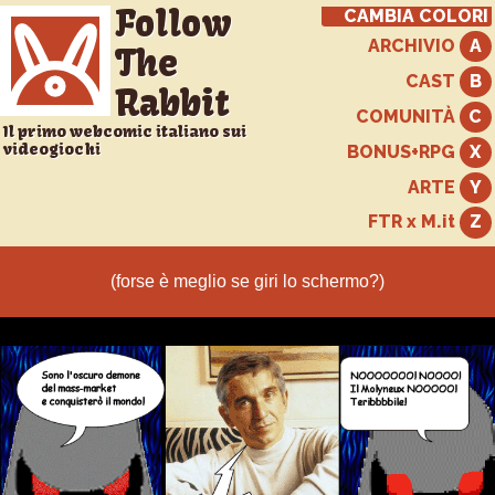
Follow
CAMBIA COLORI
ARCHIVIO
The
CAST
Rabbit
COMUNITÀ
Il primo webcomic italiano sui
videogiochi
BONUS+RPG
ARTE
FTR x M.it