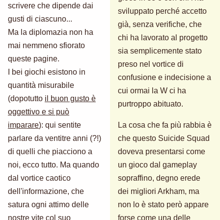
scrivere che dipende dai
sviluppato perché accetto
gusti di ciascuno...
già, senza verifiche, che
Ma la diplomazia non ha
chi ha lavorato al progetto
mai nemmeno sfiorato
sia semplicemente stato
queste pagine.
preso nel vortice di
I bei giochi esistono in
confusione e indecisione a
quantità misurabile
cui ormai la W ci ha
(dopotutto
il buon gusto è
purtroppo abituato.
oggettivo e si può
imparare
): qui sentite
La cosa che fa più rabbia è
parlare da ventitre anni (?!)
che questo Suicide Squad
di quelli che piacciono a
doveva presentarsi come
noi, ecco tutto. Ma quando
un gioco dal gameplay
dal vortice caotico
sopraffino, degno erede
dell'informazione, che
dei migliori Arkham, ma
satura ogni attimo delle
non lo è stato però appare
nostre vite col suo
forse come una delle