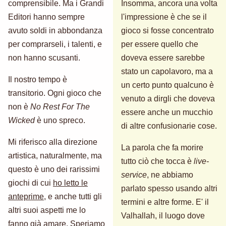
comprensibile. Ma i Grandi
Insomma, ancora una volta
Editori hanno sempre
l'impressione è che se il
avuto soldi in abbondanza
gioco si fosse concentrato
per comprarseli, i talenti, e
per essere quello che
non hanno scusanti.
doveva essere sarebbe
stato un capolavoro, ma a
Il nostro tempo è
un certo punto qualcuno è
transitorio. Ogni gioco che
venuto a dirgli che doveva
non è
No Rest For The
essere anche un mucchio
Wicked
è uno spreco.
di altre confusionarie cose.
Mi riferisco alla direzione
La parola che fa morire
artistica, naturalmente, ma
tutto ciò che tocca è
live-
questo è uno dei rarissimi
service
, ne abbiamo
giochi di cui
ho letto le
parlato spesso usando altri
anteprime
, e anche tutti gli
termini e altre forme. E' il
altri suoi aspetti me lo
Valhallah, il luogo dove
fanno già amare. Speriamo