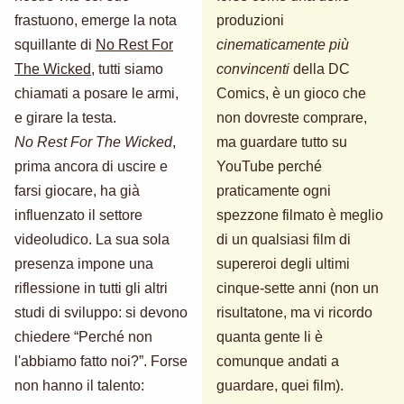
frastuono, emerge la nota
produzioni
squillante di
No Rest For
cinematicamente più
The Wicked
, tutti siamo
convincenti
della DC
chiamati a posare le armi,
Comics, è un gioco che
e girare la testa.
non dovreste comprare,
No Rest For The Wicked
,
ma guardare tutto su
prima ancora di uscire e
YouTube perché
farsi giocare, ha già
praticamente ogni
influenzato il settore
spezzone filmato è meglio
videoludico. La sua sola
di un qualsiasi film di
presenza impone una
supereroi degli ultimi
riflessione in tutti gli altri
cinque-sette anni (non un
studi di sviluppo: si devono
risultatone, ma vi ricordo
chiedere “Perché non
quanta gente li è
l'abbiamo fatto noi?”. Forse
comunque andati a
non hanno il talento:
guardare, quei film).