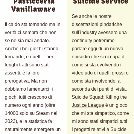
Pasticceria
Suicide Service
Vanillaware
Se anche le nostre
Il caldo sta tornando ma in
discettazioni pindariche
verità ci sembra che non
sull'industry avessero una
se ne sia mai andato.
continuity potremmo
Anche i bei giochi stanno
parlare oggi di un nuovo
tornando, e quelli... per
episodio che si occupa di
lunghi tratti sono stati
come si sta evolvendo il
assenti, è la loro
videoludo di quelli grossi o
prerogativa. Ma non
come sta involvendo, a
dobbiamo lamentarci: i
seconda dei punti di vista.
giochi tutti crescono di
Suicide Squad: Killing the
numero ogni anno (oltre
Justice League
è un gioco
14000 solo su Steam nel
che mi sta simpatico, come
2023), e la statistica fa
mi sono stati simpatici tutti
naturalmente emergere un
i progetti relativi a Suicide