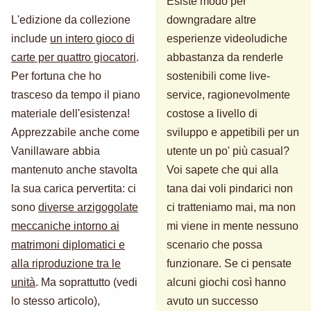
Esiste modo per
L'edizione da collezione
downgradare altre
include
un intero gioco di
esperienze videoludiche
carte per quattro giocatori
.
abbastanza da renderle
Per fortuna che ho
sostenibili come live-
trasceso da tempo il piano
service, ragionevolmente
materiale dell'esistenza!
costose a livello di
Apprezzabile anche come
sviluppo e appetibili per un
Vanillaware abbia
utente un po' più casual?
mantenuto anche stavolta
Voi sapete che qui alla
la sua carica pervertita: ci
tana dai voli pindarici non
sono
diverse arzigogolate
ci tratteniamo mai, ma non
meccaniche intorno ai
mi viene in mente nessuno
matrimoni diplomatici e
scenario che possa
alla riproduzione tra le
funzionare. Se ci pensate
unità
. Ma soprattutto (vedi
alcuni giochi così hanno
lo stesso articolo),
avuto un successo