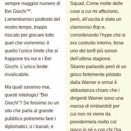
sempre maggior numero di
Squad. Come molte delle
Bei Giochi™.
cose a cui mi affeziono,
Lamentiamoci piuttosto del
però, all'uscita è stato un
nostro tempo, troppo
clamoroso flop
e,
risicato per giocare tutto
considerando l'hype che si
quel che vorremmo: è
era costruito intorno, forse
quello l'unico limite che si
uno dei tonfi più sonori
frappone tra noi e i Bei
dell'ultima stagione.
Giochi. L'unico limite
Stiamo parlando però di un
invalicabile.
gioco fortemente pilotato
dalla Warner e ormai è
Ma quali saranno mai,
abbastanza chiaro che i
questi mitologici “Bei
dirigenti Warner sono
una
Giochi”? Se fossimo su un
massa di rimbambiti
per
sito che parla al grande
cui non mi viene da
pubblico potremmo fare i
prendermela molto col
diplomatici, o i banali, e
gioco in sé o con chi l'ha