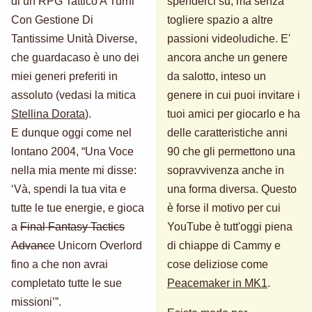
di un RPG Tattico A Turni
spenderci su, ma senza
Con Gestione Di
togliere spazio a altre
Tantissime Unità Diverse,
passioni videoludiche. E'
che guardacaso è uno dei
ancora anche un genere
miei generi preferiti in
da salotto, inteso un
assoluto (vedasi la mitica
genere in cui puoi invitare i
Stellina Dorata
).
tuoi amici per giocarlo e ha
E dunque oggi come nel
delle caratteristiche anni
lontano 2004, “Una Voce
90 che gli permettono una
nella mia mente mi disse:
sopravvivenza anche in
‘Và, spendi la tua vita e
una forma diversa. Questo
tutte le tue energie, e gioca
è forse il motivo per cui
a
Final Fantasy Tactics
YouTube è tutt'oggi piena
Advance
Unicorn Overlord
di chiappe di Cammy e
fino a che non avrai
cose deliziose come
completato tutte le sue
Peacemaker in MK1
.
missioni’”.