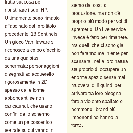
frutta succosa per
stento dai costi di
ripristinare i suoi HP.
produzione, ma non c'è
Ultimamente sono rimasto
proprio più modo per voi di
affascinato dal loro titolo
spremerlo. Un live service
precedente,
13 Sentinels
.
invece è fatto per rimanere,
Un gioco Vanillaware si
ma quelli che ci sono già
riconosce a colpo d'occhio
non faranno mai niente per
da una qualsiasi
scansarsi, nella loro natura
schermata: personaggioni
sta proprio di occupare un
disegnati ad acquerello
enorme spazio senza mai
rigorosamente in 2D,
muoversi di lì quindi per
spesso dalle forme
arrivare tra loro bisogna
abbondanti se non
fare a violente spallate e
caricaturali, che usano i
nemmeno i brand più
confini dello schermo
imponenti ne hanno la
come un palcoscenico
forza.
teatrale su cui vanno in