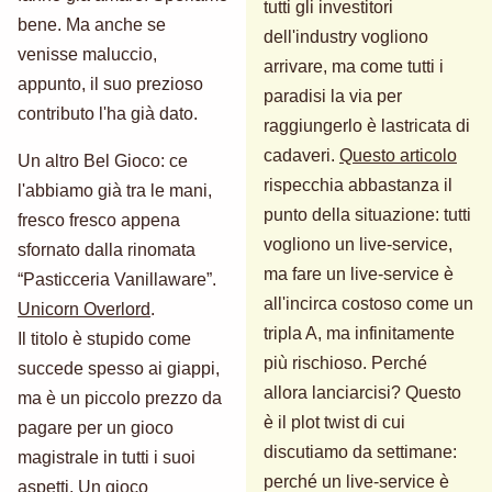
tutti gli investitori
bene. Ma anche se
dell'industry vogliono
venisse maluccio,
arrivare, ma come tutti i
appunto, il suo prezioso
paradisi la via per
contributo l'ha già dato.
raggiungerlo è lastricata di
cadaveri.
Questo articolo
Un altro Bel Gioco: ce
rispecchia abbastanza il
l'abbiamo già tra le mani,
punto della situazione: tutti
fresco fresco appena
vogliono un live-service,
sfornato dalla rinomata
ma fare un live-service è
“Pasticceria Vanillaware”.
all'incirca costoso come un
Unicorn Overlord
.
tripla A, ma infinitamente
Il titolo è stupido come
più rischioso. Perché
succede spesso ai giappi,
allora lanciarcisi? Questo
ma è un piccolo prezzo da
è il plot twist di cui
pagare per un gioco
discutiamo da settimane:
magistrale in tutti i suoi
perché un live-service è
aspetti. Un gioco