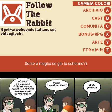
Follow
CAMBIA COLORI
ARCHIVIO
The
CAST
Rabbit
COMUNITÀ
Il primo webcomic italiano sui
videogiochi
BONUS+RPG
ARTE
FTR x M.it