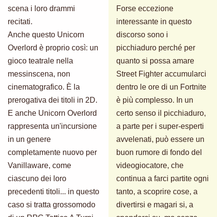
scena i loro drammi
Forse eccezione
recitati.
interessante in questo
Anche questo Unicorn
discorso sono i
Overlord è proprio così: un
picchiaduro perché per
gioco teatrale nella
quanto si possa amare
messinscena, non
Street Fighter accumularci
cinematografico. È la
dentro le ore di un Fortnite
prerogativa dei titoli in 2D.
è più complesso. In un
E anche Unicorn Overlord
certo senso il picchiaduro,
rappresenta un'incursione
a parte per i super-esperti
in un genere
avvelenati, può essere un
completamente nuovo per
buon rumore di fondo del
Vanillaware, come
videogiocatore, che
ciascuno dei loro
continua a farci partite ogni
precedenti titoli... in questo
tanto, a scoprire cose, a
caso si tratta grossomodo
divertirsi e magari si, a