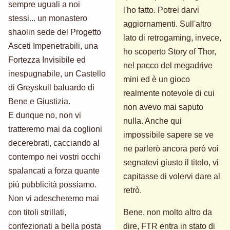
sempre uguali a noi
l'ho fatto. Potrei darvi
stessi... un monastero
aggiornamenti. Sull'altro
shaolin sede del Progetto
lato di retrogaming, invece,
Asceti Impenetrabili, una
ho scoperto Story of Thor,
Fortezza Invisibile ed
nel pacco del megadrive
inespugnabile, un Castello
mini ed è un gioco
di Greyskull baluardo di
realmente notevole di cui
Bene e Giustizia.
non avevo mai saputo
E dunque no, non vi
nulla. Anche qui
tratteremo mai da coglioni
impossibile sapere se ve
decerebrati, cacciando al
ne parlerò ancora però voi
contempo nei vostri occhi
segnatevi giusto il titolo, vi
spalancati a forza quante
capitasse di volervi dare al
più pubblicità possiamo.
retrò.
Non vi adescheremo mai
con titoli strillati,
Bene, non molto altro da
confezionati a bella posta
dire, FTR entra in stato di