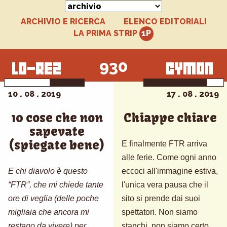
ARCHIVIO E RICERCA
ELENCO EDITORIALI
LA PRIMA STRIP
930
10 . 08 . 2019
17 . 08 . 2019
10 cose che non
Chiappe chiare
sapevate
(spiegate bene)
E finalmente FTR arriva
alle ferie. Come ogni anno
E chi diavolo è questo
eccoci all'immagine estiva,
“FTR”, che mi chiede tante
l'unica vera pausa che il
ore di veglia (delle poche
sito si prende dai suoi
migliaia che ancora mi
spettatori. Non siamo
restano da vivere) per
stanchi, non siamo certo