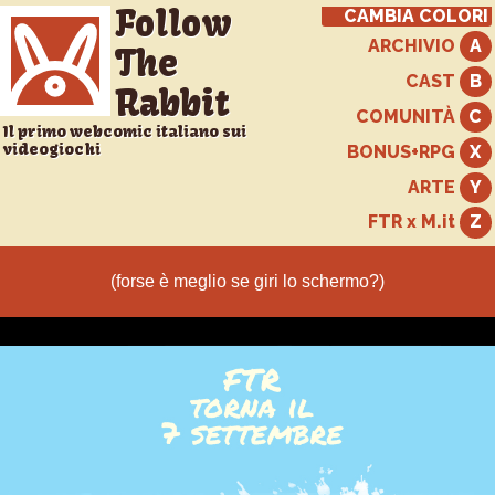
Follow
CAMBIA COLORI
ARCHIVIO
The
CAST
Rabbit
COMUNITÀ
Il primo webcomic italiano sui
videogiochi
BONUS+RPG
ARTE
FTR x M.it