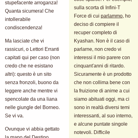
stupefacente arroganza!
sulla scorta di Infini-T
Quanta sicumera! Che
Force di cui
parlammo
, ho
intollerabile
deciso di compiere il
condiscendenza!
recuper completo di
Ma lasciate che vi
Kyashan. Non è il caso di
rassicuri, o Lettori Erranti
parlarne, non credo vi
capitati qui per caso (non
interessi il mio parere con
credo che ne esistano
cinquant'anni di ritardo.
altri): questo è un sito
Sicuramente è un prodotto
senza fronzoli, buono da
che non collima bene con
leggere anche mentre vi
la fruizione di anime a cui
spencolate da una liana
siamo abituati oggi, ma ci
nelle giungle del Borneo.
sono in realtà diversi temi
Se vi va.
interessanti, al suo interno,
e alcune puntate singole
Ovunque vi abbia gettato
notevoli. Difficile
la mano del Destino