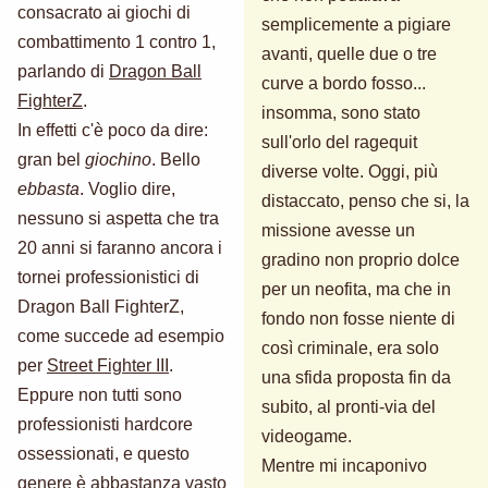
consacrato ai giochi di
semplicemente a pigiare
combattimento 1 contro 1,
avanti, quelle due o tre
parlando di
Dragon Ball
curve a bordo fosso...
FighterZ
.
insomma, sono stato
In effetti c'è poco da dire:
sull'orlo del ragequit
gran bel
giochino
. Bello
diverse volte. Oggi, più
ebbasta
. Voglio dire,
distaccato, penso che si, la
nessuno si aspetta che tra
missione avesse un
20 anni si faranno ancora i
gradino non proprio dolce
tornei professionistici di
per un neofita, ma che in
Dragon Ball FighterZ,
fondo non fosse niente di
come succede ad esempio
così criminale, era solo
per
Street Fighter III
.
una sfida proposta fin da
Eppure non tutti sono
subito, al pronti-via del
professionisti hardcore
videogame.
ossessionati, e questo
Mentre mi incaponivo
genere è abbastanza vasto