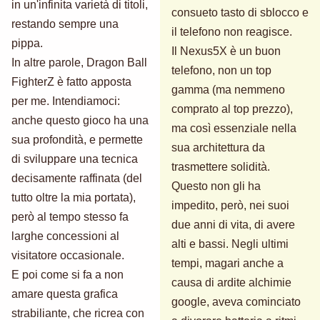
in un'infinita varietà di titoli,
consueto tasto di sblocco e
restando sempre una
il telefono non reagisce.
pippa.
Il Nexus5X è un buon
In altre parole, Dragon Ball
telefono, non un top
FighterZ è fatto apposta
gamma (ma nemmeno
per me. Intendiamoci:
comprato al top prezzo),
anche questo gioco ha una
ma così essenziale nella
sua profondità, e permette
sua architettura da
di sviluppare una tecnica
trasmettere solidità.
decisamente raffinata (del
Questo non gli ha
tutto oltre la mia portata),
impedito, però, nei suoi
però al tempo stesso fa
due anni di vita, di avere
larghe concessioni al
alti e bassi. Negli ultimi
visitatore occasionale.
tempi, magari anche a
E poi come si fa a non
causa di ardite alchimie
amare questa grafica
google, aveva cominciato
strabiliante, che ricrea con