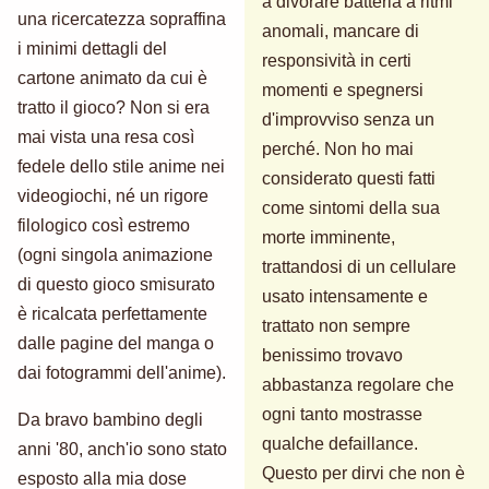
a divorare batteria a ritmi
una ricercatezza sopraffina
anomali, mancare di
i minimi dettagli del
responsività in certi
cartone animato da cui è
momenti e spegnersi
tratto il gioco? Non si era
d'improvviso senza un
mai vista una resa così
perché. Non ho mai
fedele dello stile anime nei
considerato questi fatti
videogiochi, né un rigore
come sintomi della sua
filologico così estremo
morte imminente,
(ogni singola animazione
trattandosi di un cellulare
di questo gioco smisurato
usato intensamente e
è ricalcata perfettamente
trattato non sempre
dalle pagine del manga o
benissimo trovavo
dai fotogrammi dell'anime).
abbastanza regolare che
ogni tanto mostrasse
Da bravo bambino degli
qualche defaillance.
anni '80, anch'io sono stato
Questo per dirvi che non è
esposto alla mia dose