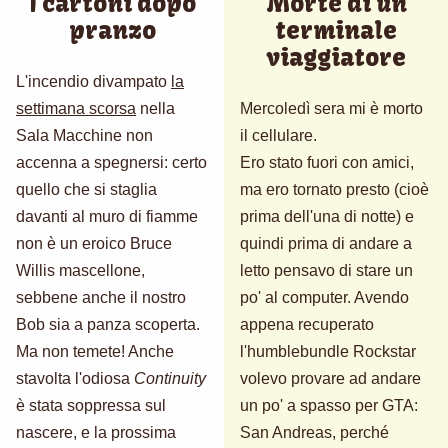
I cartoni dopo
Morte di un
pranzo
terminale
viaggiatore
L'incendio divampato
la
settimana scorsa
nella
Mercoledì sera mi è morto
Sala Macchine non
il cellulare.
accenna a spegnersi: certo
Ero stato fuori con amici,
quello che si staglia
ma ero tornato presto (cioè
davanti al muro di fiamme
prima dell'una di notte) e
non è un eroico Bruce
quindi prima di andare a
Willis mascellone,
letto pensavo di stare un
sebbene anche il nostro
po' al computer. Avendo
Bob sia a panza scoperta.
appena recuperato
Ma non temete! Anche
l'humblebundle Rockstar
stavolta l'odiosa
Continuity
volevo provare ad andare
è stata soppressa sul
un po' a spasso per GTA:
nascere, e la prossima
San Andreas, perché