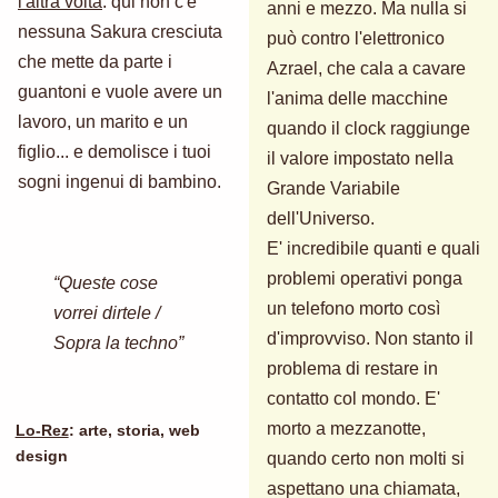
l'altra volta
: qui non c'è
anni e mezzo. Ma nulla si
nessuna Sakura cresciuta
può contro l'elettronico
che mette da parte i
Azrael, che cala a cavare
guantoni e vuole avere un
l'anima delle macchine
lavoro, un marito e un
quando il clock raggiunge
figlio... e demolisce i tuoi
il valore impostato nella
sogni ingenui di bambino.
Grande Variabile
dell'Universo.
E' incredibile quanti e quali
problemi operativi ponga
“Queste cose
un telefono morto così
vorrei dirtele /
d'improvviso. Non stanto il
Sopra la techno”
problema di restare in
contatto col mondo. E'
morto a mezzanotte,
Lo-Rez
: arte, storia, web
design
quando certo non molti si
aspettano una chiamata,