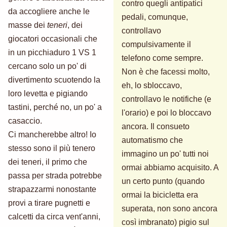
contro quegli antipatici
da accogliere anche le
pedali, comunque,
masse dei
teneri
, dei
controllavo
giocatori occasionali che
compulsivamente il
in un picchiaduro 1 VS 1
telefono come sempre.
cercano solo un po' di
Non è che facessi molto,
divertimento scuotendo la
eh, lo sbloccavo,
loro levetta e pigiando
controllavo le notifiche (e
tastini, perché no, un po' a
l'orario) e poi lo bloccavo
casaccio.
ancora. Il consueto
Ci mancherebbe altro! Io
automatismo che
stesso sono il più tenero
immagino un po' tutti noi
dei teneri, il primo che
ormai abbiamo acquisito. A
passa per strada potrebbe
un certo punto (quando
strapazzarmi nonostante
ormai la bicicletta era
provi a tirare pugnetti e
superata, non sono ancora
calcetti da circa vent'anni,
così imbranato) pigio sul