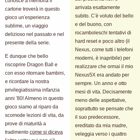
conosce a memoria il
arrivata esattamente
cartone troverà in questo
subito. C'è voluto del bello
gioco un'esperienza
e del buono, con
sublime, un viaggio
rocamboleschi tentativi di
delizioso nel passato e nel
hard reset e poco altro (il
presente della serie.
Nexus, come tutti i telefoni
E dunque che bello
moderni, è inapribile) per
riscoprire Dragon Ball e
realizzare che ormai il mio
con esso ritornare bambini,
Nexus5X era andato per
e ricordare la nostra
sempre. Un anno e otto
privilegiatissima infanzia
mesi di vita. Decisamente
anni '80! Almeno in questo
meno delle aspettative,
gioco siamo al riparo da
soprattutto se pensate che
scomode lezioni di vita, da
il suo predecessore,
prove di maturità a
ereditato da mia madre,
tradimento
come si diceva
veleggia verso i quattro