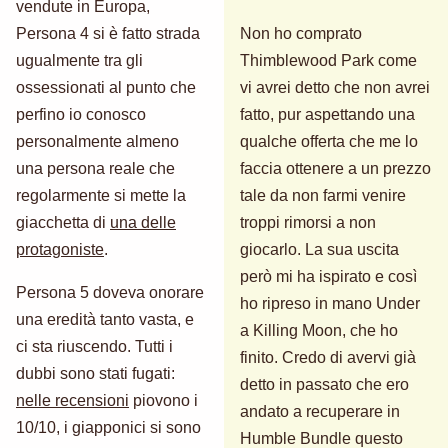
vendute in Europa,
Persona 4 si è fatto strada
Non ho comprato
ugualmente tra gli
Thimblewood Park come
ossessionati al punto che
vi avrei detto che non avrei
perfino io conosco
fatto, pur aspettando una
personalmente almeno
qualche offerta che me lo
una persona reale che
faccia ottenere a un prezzo
regolarmente si mette la
tale da non farmi venire
giacchetta di
una delle
troppi rimorsi a non
protagoniste
.
giocarlo. La sua uscita
però mi ha ispirato e così
Persona 5 doveva onorare
ho ripreso in mano Under
una eredità tanto vasta, e
a Killing Moon, che ho
ci sta riuscendo. Tutti i
finito. Credo di avervi già
dubbi sono stati fugati:
detto in passato che ero
nelle recensioni
piovono i
andato a recuperare in
10/10, i giapponici si sono
Humble Bundle questo