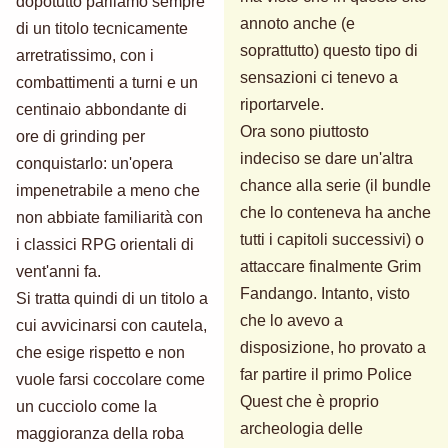
dopotutto parliamo sempre
annoto anche (e
di un titolo tecnicamente
soprattutto) questo tipo di
arretratissimo, con i
sensazioni ci tenevo a
combattimenti a turni e un
riportarvele.
centinaio abbondante di
Ora sono piuttosto
ore di grinding per
indeciso se dare un'altra
conquistarlo: un'opera
chance alla serie (il bundle
impenetrabile a meno che
che lo conteneva ha anche
non abbiate familiarità con
tutti i capitoli successivi) o
i classici RPG orientali di
attaccare finalmente Grim
vent'anni fa.
Fandango. Intanto, visto
Si tratta quindi di un titolo a
che lo avevo a
cui avvicinarsi con cautela,
disposizione, ho provato a
che esige rispetto e non
far partire il primo Police
vuole farsi coccolare come
Quest che è proprio
un cucciolo come la
archeologia delle
maggioranza della roba