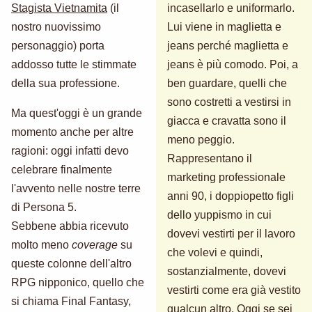
Stagista Vietnamita
(il
incasellarlo e uniformarlo.
nostro nuovissimo
Lui viene in maglietta e
personaggio) porta
jeans perché maglietta e
addosso tutte le stimmate
jeans è più comodo. Poi, a
della sua professione.
ben guardare, quelli che
sono costretti a vestirsi in
Ma quest'oggi è un grande
giacca e cravatta sono il
momento anche per altre
meno peggio.
ragioni: oggi infatti devo
Rappresentano il
celebrare finalmente
marketing professionale
l'avvento nelle nostre terre
anni 90, i doppiopetto figli
di Persona 5.
dello yuppismo in cui
Sebbene abbia ricevuto
dovevi vestirti per il lavoro
molto meno
coverage
su
che volevi e quindi,
queste colonne dell'altro
sostanzialmente, dovevi
RPG nipponico, quello che
vestirti come era già vestito
si chiama Final Fantasy,
qualcun altro. Oggi se sei