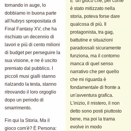
E' un gioco che, per come
tornando in auge, lo
è stato mitizzato nella
dobbiamo in buona parte
storia, poteva forse dare
all'
hubrys
spropositata di
qualcosa di più. Il
Final Fantasy XV, che ha
protagonista, tra gag,
rischiato un decennio di
battutine e situazioni
lavori e più di cento milioni
paradossali sicuramente
di budget per perseguire la
funziona, ma il contorno
sua visione, e ne è uscito
manca di quel senso
premiato dal pubblico. I
narrativo che per quello
piccoli musi gialli stanno
che mi riguarda è
rialzando la testa, stanno
fondamentale di fronte a
ritrovando il loro orgoglio
un'avventura grafica.
dopo un periodo di
L'inizio, il mistero, il non
smarrimento.
detto sono posti piuttosto
bene, ma poi la trama
Fin qui la Storia. Ma il
evolve in modo
gioco com'è? È Persona: