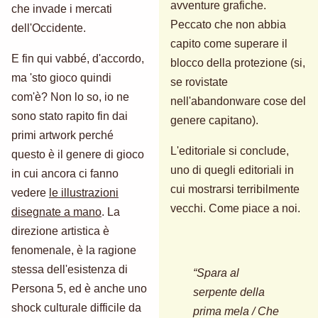
avventure grafiche.
che invade i mercati
Peccato che non abbia
dell'Occidente.
capito come superare il
E fin qui vabbé, d'accordo,
blocco della protezione (si,
ma 'sto gioco quindi
se rovistate
com'è? Non lo so, io ne
nell'abandonware cose del
sono stato rapito fin dai
genere capitano).
primi artwork perché
L'editoriale si conclude,
questo è il genere di gioco
uno di quegli editoriali in
in cui ancora ci fanno
cui mostrarsi terribilmente
vedere
le illustrazioni
vecchi. Come piace a noi.
disegnate a mano
. La
direzione artistica è
fenomenale, è la ragione
stessa dell'esistenza di
“Spara al
Persona 5, ed è anche uno
serpente della
shock culturale difficile da
prima mela / Che