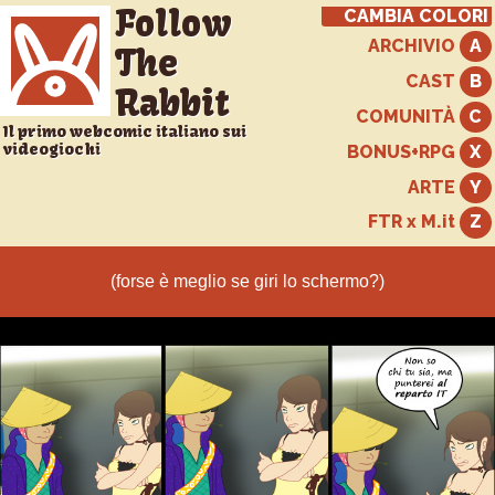
Follow
CAMBIA COLORI
ARCHIVIO
The
CAST
Rabbit
COMUNITÀ
Il primo webcomic italiano sui
videogiochi
BONUS+RPG
ARTE
FTR x M.it