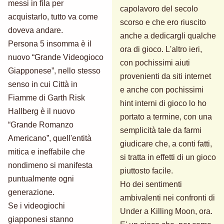
messi in fila per
capolavoro del secolo
acquistarlo, tutto va come
scorso e che ero riuscito
doveva andare.
anche a dedicargli qualche
Persona 5 insomma è il
ora di gioco. L'altro ieri,
nuovo “Grande Videogioco
con pochissimi aiuti
Giapponese”, nello stesso
provenienti da siti internet
senso in cui Città in
e anche con pochissimi
Fiamme di Garth Risk
hint interni di gioco lo ho
Hallberg è il nuovo
portato a termine, con una
“Grande Romanzo
semplicità tale da farmi
Americano”, quell'entità
giudicare che, a conti fatti,
mitica e ineffabile che
si tratta in effetti di un gioco
nondimeno si manifesta
piuttosto facile.
puntualmente ogni
Ho dei sentimenti
generazione.
ambivalenti nei confronti di
Se i videogiochi
Under a Killing Moon, ora.
giapponesi stanno