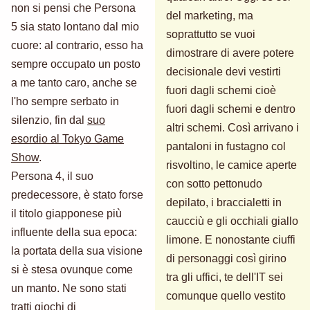
non si pensi che Persona
del marketing, ma
5 sia stato lontano dal mio
soprattutto se vuoi
cuore: al contrario, esso ha
dimostrare di avere potere
sempre occupato un posto
decisionale devi vestirti
a me tanto caro, anche se
fuori dagli schemi cioè
l'ho sempre serbato in
fuori dagli schemi e dentro
silenzio, fin dal
suo
altri schemi. Così arrivano i
esordio al Tokyo Game
pantaloni in fustagno col
Show
.
risvoltino, le camice aperte
Persona 4, il suo
con sotto pettonudo
predecessore, è stato forse
depilato, i braccialetti in
il titolo giapponese più
caucciù e gli occhiali giallo
influente della sua epoca:
limone. E nonostante ciuffi
la portata della sua visione
di personaggi così girino
si è stesa ovunque come
tra gli uffici, te dell'IT sei
un manto. Ne sono stati
comunque quello vestito
tratti giochi di