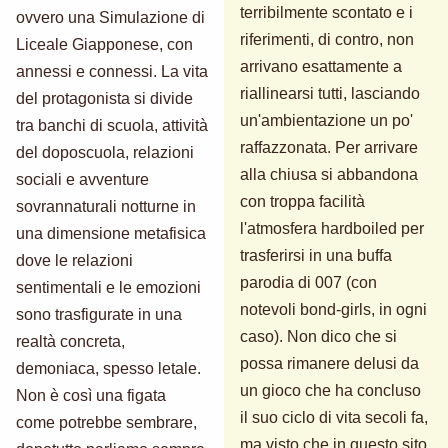
terribilmente scontato e i
ovvero una Simulazione di
riferimenti, di contro, non
Liceale Giapponese, con
arrivano esattamente a
annessi e connessi. La vita
riallinearsi tutti, lasciando
del protagonista si divide
un'ambientazione un po'
tra banchi di scuola, attività
raffazzonata. Per arrivare
del doposcuola, relazioni
alla chiusa si abbandona
sociali e avventure
con troppa facilità
sovrannaturali notturne in
l'atmosfera hardboiled per
una dimensione metafisica
trasferirsi in una buffa
dove le relazioni
parodia di 007 (con
sentimentali e le emozioni
notevoli bond-girls, in ogni
sono trasfigurate in una
caso). Non dico che si
realtà concreta,
possa rimanere delusi da
demoniaca, spesso letale.
un gioco che ha concluso
Non è così una figata
il suo ciclo di vita secoli fa,
come potrebbe sembrare,
ma visto che in questo sito