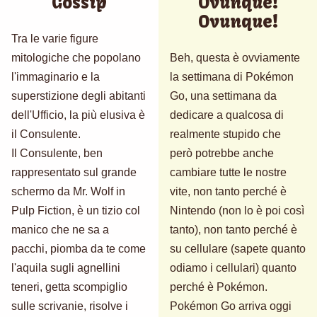
Gossip
Ovunque!
Ovunque!
Tra le varie figure
mitologiche che popolano
Beh, questa è ovviamente
l'immaginario e la
la settimana di Pokémon
superstizione degli abitanti
Go, una settimana da
dell'Ufficio, la più elusiva è
dedicare a qualcosa di
il Consulente.
realmente stupido che
Il Consulente, ben
però potrebbe anche
rappresentato sul grande
cambiare tutte le nostre
schermo da Mr. Wolf in
vite, non tanto perché è
Pulp Fiction, è un tizio col
Nintendo (non lo è poi così
manico che ne sa a
tanto), non tanto perché è
pacchi, piomba da te come
su cellulare (sapete quanto
l'aquila sugli agnellini
odiamo i cellulari) quanto
teneri, getta scompiglio
perché è Pokémon.
sulle scrivanie, risolve i
Pokémon Go arriva oggi