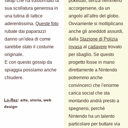
swap
che ha trasformato la
pokeball, senza nemmeno
sua scollatura generosa in
accorgersene, da un
una tutina di lattice
angolo all'altro del globo.
aderentissima.
Queste foto
Ovviamente si moltiplicano
rubate dai paparazzi
anche gli aneddoti assurdi,
danno un'idea di come
dalla
Stazione di Polizia
sarebbe stato il costume
invasa
al
cadavere
trovato
originale.
per sbaglio. Se questo
E con questo gossip da
progetto fosse in mano
spiaggia possiamo anche
direttamente a Nintendo
chiudere.
potremmo anche
convincerci che l'enorme
carica social che sta
Lo-Rez
: arte, storia, web
montando andrà presto a
design
spegnersi, perché
Nintendo ha un talento
particolare per buttare via