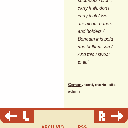
shoulders / Don't
carry it all, don't
carry it all / We
are all our hands
and holders /
Beneath this bold
and brilliant sun /
And this I swear
to all”
Cymon
: testi, storia, site
admin
ARCHIVIO
RSS