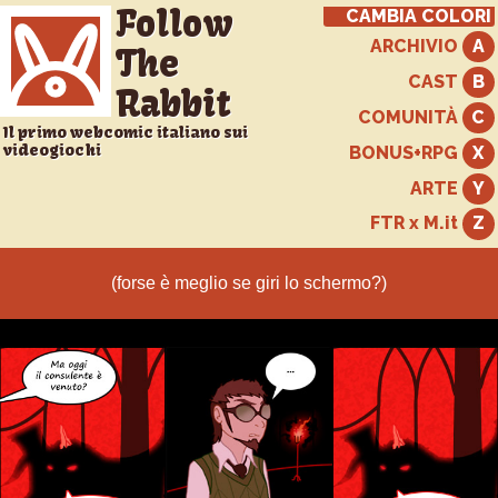
Follow
CAMBIA COLORI
ARCHIVIO
The
CAST
Rabbit
COMUNITÀ
Il primo webcomic italiano sui
videogiochi
BONUS+RPG
ARTE
FTR x M.it