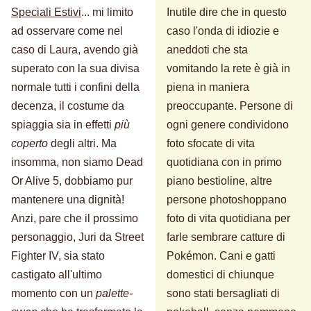
Speciali Estivi
... mi limito
Inutile dire che in questo
ad osservare come nel
caso l'onda di idiozie e
caso di Laura, avendo già
aneddoti che sta
superato con la sua divisa
vomitando la rete è già in
normale tutti i confini della
piena in maniera
decenza, il costume da
preoccupante. Persone di
spiaggia sia in effetti
più
ogni genere condividono
coperto
degli altri. Ma
foto sfocate di vita
insomma, non siamo Dead
quotidiana con in primo
Or Alive 5, dobbiamo pur
piano bestioline, altre
mantenere una dignità!
persone photoshoppano
Anzi, pare che il prossimo
foto di vita quotidiana per
personaggio, Juri da Street
farle sembrare catture di
Fighter IV, sia stato
Pokémon. Cani e gatti
castigato all'ultimo
domestici di chiunque
momento con un
palette-
sono stati bersagliati di