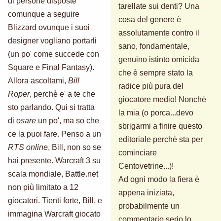
di persone disposte
tarellate sui denti? Una
comunque a seguire
cosa del genere è
Blizzard ovunque i suoi
assolutamente contro il
designer vogliano portarli
sano, fondamentale,
(un po' come succede con
genuino istinto omicida
Square e Final Fantasy).
che è sempre stato la
Allora ascoltami,
Bill
radice più pura del
Roper
, perchè e' a te che
giocatore medio! Nonchè
sto parlando. Qui si tratta
la mia (o porca...devo
di
osare
un po', ma so che
sbrigarmi a finire questo
ce la puoi fare. Penso a un
editoriale perchè sta per
RTS online
, Bill, non so se
cominciare
hai presente. Warcraft 3 su
Centovetrine...)!
scala mondiale, Battle.net
Ad ogni modo la fiera è
non più limitato a 12
appena iniziata,
giocatori. Tienti forte, Bill, e
probabilmente un
immagina Warcraft giocato
commentario serio lo