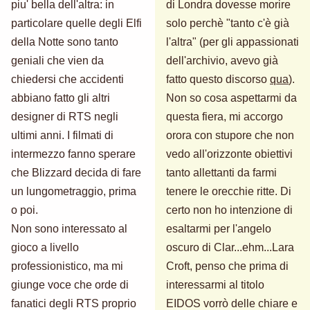
piu' bella dell'altra: in
di Londra dovesse morire
particolare quelle degli Elfi
solo perchè "tanto c'è già
della Notte sono tanto
l'altra" (per gli appassionati
geniali che vien da
dell'archivio, avevo già
chiedersi che accidenti
fatto questo discorso
qua
).
abbiano fatto gli altri
Non so cosa aspettarmi da
designer di RTS negli
questa fiera, mi accorgo
ultimi anni. I filmati di
orora con stupore che non
intermezzo fanno sperare
vedo all'orizzonte obiettivi
che Blizzard decida di fare
tanto allettanti da farmi
un lungometraggio, prima
tenere le orecchie ritte. Di
o poi.
certo non ho intenzione di
Non sono interessato al
esaltarmi per l'angelo
gioco a livello
oscuro di Clar...ehm...Lara
professionistico, ma mi
Croft, penso che prima di
giunge voce che orde di
interessarmi al titolo
fanatici degli RTS proprio
EIDOS vorrò delle chiare e