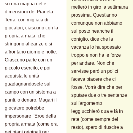
su una mappa delle
metterò in giro la settimana
dimensioni del Pianeta
prossima. Quest'anno
Terra, con migliaia di
comunque non abbiamo
giocatori, ciascuno con la
sul posto neanche il
propria armata, che
coniglio, dice che la
stringono alleanze e si
vacanza lo ha spossato
affrontano giorno e notte.
troppo e non ha le forze
Ciascuno parte con un
per andare. Non che
piccolo esercito, e poi
servisse però un po' ci
acquista le unità
faceva piacere che ci
guadagnandosele sul
fosse. Vorrà dire che per
campo con un sistema a
sputare due o tre sentenze
punti, o denaro. Magari il
sull'argomento
giocatore potrebbe
leggiucchierò qua e là in
impersonare l'Eroe della
rete (come sempre del
propria armata (come era
resto), spero di riuscire a
nei piani originali per