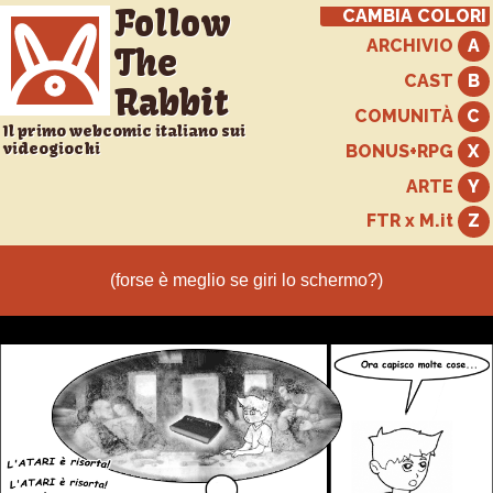
Follow
CAMBIA COLORI
ARCHIVIO
The
CAST
Rabbit
COMUNITÀ
Il primo webcomic italiano sui
videogiochi
BONUS+RPG
ARTE
FTR x M.it