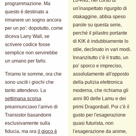
Lo-Rez, nel corso di
programmazione. Ma
un'inaspettato rigurgito di
questo è destinato a
otakaggine, abbia speso
rimanere un sogno ancora
parole su questa serie,
per un po': dopotutto, come
perché il pilastro portante
diceva Larry Wall, se
di KlK è indubbiamente lo
scrivere codice fosse
stile, declinato in vari modi.
semplice non servirebbe
Innanzitutto c'è il tratto, un
un umano per farlo.
po' sporco e impreciso,
Tiriamo le somme, ora che
assolutamente all'opposto
sono usciti i giochi che
della pulizia elettronica
tanto attendevo. La
moderna, che richiama gli
settimana scorsa
anni 80 delle Lamu e dei
preannunciavo l'arrivo di
primi Dragonball. Poi c'è il
Transistor basandomi
gusto per l'esagerazione
esclusivamente sulla
quasi futurista, non
fiducia, ma ora
il gioco è
l'esagerazione da anime,