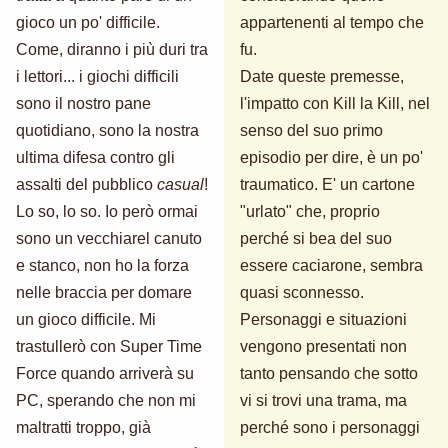
gioco un po' difficile.
appartenenti al tempo che
Come, diranno i più duri tra
fu.
i lettori... i giochi difficili
Date queste premesse,
sono il nostro pane
l'impatto con Kill la Kill, nel
quotidiano, sono la nostra
senso del suo primo
ultima difesa contro gli
episodio per dire, è un po'
assalti del pubblico
casual
!
traumatico. E' un cartone
Lo so, lo so. Io però ormai
"urlato" che, proprio
sono un vecchiarel canuto
perché si bea del suo
e stanco, non ho la forza
essere caciarone, sembra
nelle braccia per domare
quasi sconnesso.
un gioco difficile. Mi
Personaggi e situazioni
trastullerò con Super Time
vengono presentati non
Force quando arriverà su
tanto pensando che sotto
PC, sperando che non mi
vi si trovi una trama, ma
maltratti troppo, già
perché sono i personaggi