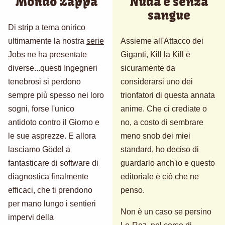
Mondo Zappa
Nuda e senza
sangue
Di strip a tema onirico
ultimamente la nostra
serie
Assieme all'Attacco dei
Jobs
ne ha presentate
Giganti,
Kill la Kill
è
diverse...questi Ingegneri
sicuramente da
tenebrosi si perdono
considerarsi uno dei
sempre più spesso nei loro
trionfatori di questa annata
sogni, forse l'unico
anime. Che ci crediate o
antidoto contro il Giorno e
no, a costo di sembrare
le sue asprezze. E allora
meno snob dei miei
lasciamo Gödel a
standard, ho deciso di
fantasticare di software di
guardarlo anch'io e questo
diagnostica finalmente
editoriale è ciò che ne
efficaci, che ti prendono
penso.
per mano lungo i sentieri
Non è un caso se persino
impervi della