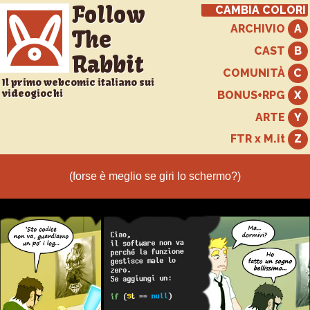
Follow
CAMBIA COLORI
ARCHIVIO
The
CAST
Rabbit
COMUNITÀ
Il primo webcomic italiano sui
videogiochi
BONUS+RPG
ARTE
FTR x M.it