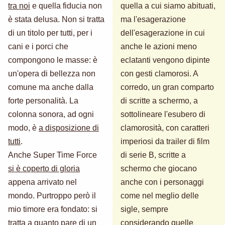
tra noi
e quella fiducia non
quella a cui siamo abituati,
è stata delusa. Non si tratta
ma l'esagerazione
di un titolo per tutti, per i
dell'esagerazione in cui
cani e i porci che
anche le azioni meno
compongono le masse: è
eclatanti vengono dipinte
un'opera di bellezza non
con gesti clamorosi. A
comune ma anche dalla
corredo, un gran comparto
forte personalità. La
di scritte a schermo, a
colonna sonora, ad ogni
sottolineare l'esubero di
modo, è
a disposizione di
clamorosità, con caratteri
tutti
.
imperiosi da trailer di film
Anche Super Time Force
di serie B, scritte a
si è coperto di gloria
schermo che giocano
appena arrivato nel
anche con i personaggi
mondo. Purtroppo però il
come nel meglio delle
mio timore era fondato: si
sigle, sempre
tratta a quanto pare di un
considerando quelle