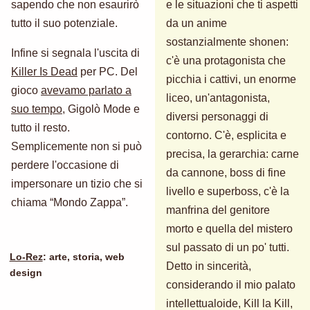
sapendo che non esaurirò
e le situazioni che ti aspetti
tutto il suo potenziale.
da un anime
sostanzialmente shonen:
Infine si segnala l'uscita di
c'è una protagonista che
Killer Is Dead
per PC. Del
picchia i cattivi, un enorme
gioco
avevamo parlato a
liceo, un'antagonista,
suo tempo
, Gigolò Mode e
diversi personaggi di
tutto il resto.
contorno. C'è, esplicita e
Semplicemente non si può
precisa, la gerarchia: carne
perdere l'occasione di
da cannone, boss di fine
impersonare un tizio che si
livello e superboss, c'è la
chiama “Mondo Zappa”.
manfrina del genitore
morto e quella del mistero
sul passato di un po' tutti.
Lo-Rez
: arte, storia, web
Detto in sincerità,
design
considerando il mio palato
intellettualoide, Kill la Kill,