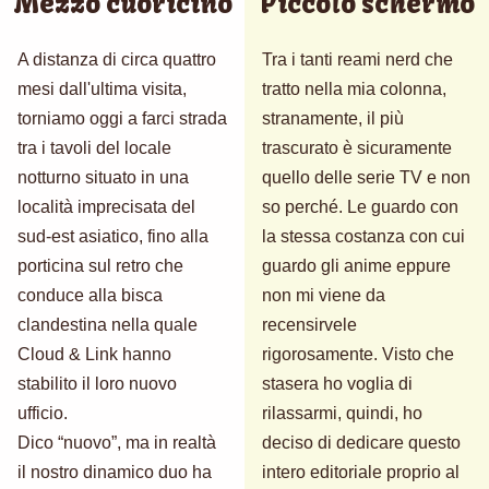
Mezzo cuoricino
Piccolo schermo
A distanza di circa quattro
Tra i tanti reami nerd che
mesi dall'ultima visita,
tratto nella mia colonna,
torniamo oggi a farci strada
stranamente, il più
tra i tavoli del locale
trascurato è sicuramente
notturno situato in una
quello delle serie TV e non
località imprecisata del
so perché. Le guardo con
sud-est asiatico, fino alla
la stessa costanza con cui
porticina sul retro che
guardo gli anime eppure
conduce alla bisca
non mi viene da
clandestina nella quale
recensirvele
Cloud & Link hanno
rigorosamente. Visto che
stabilito il loro nuovo
stasera ho voglia di
ufficio.
rilassarmi, quindi, ho
Dico “nuovo”, ma in realtà
deciso di dedicare questo
il nostro dinamico duo ha
intero editoriale proprio al