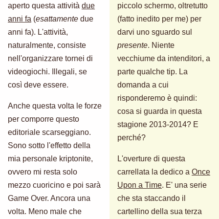
aperto questa attività
due
piccolo schermo, oltretutto
anni fa
(
esattamente
due
(fatto inedito per me) per
anni fa). L'attività,
darvi uno sguardo sul
naturalmente, consiste
presente
. Niente
nell'organizzare tornei di
vecchiume da intenditori, a
videogiochi. Illegali, se
parte qualche tip. La
così deve essere.
domanda a cui
risponderemo è quindi:
Anche questa volta le forze
cosa si guarda in questa
per comporre questo
stagione 2013-2014? E
editoriale scarseggiano.
perché?
Sono sotto l'effetto della
mia personale kriptonite,
L'overture di questa
ovvero mi resta solo
carrellata la dedico a
Once
mezzo cuoricino e poi sarà
Upon a Time
. E' una serie
Game Over. Ancora una
che sta staccando il
volta. Meno male che
cartellino della sua terza