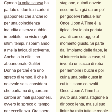
Cymon
la volta scorsa
ha
stagione, quindi dovete
parlato di due tra i cartoni
esserne fan già da un po'
giapponesi che anche io,
per godervi l'attuale run.
per una coincidenza
Once Upon A Time è la
inaudita e senza dubbio
tipica idea idiota portata
irripetibile, ho visto negli
avanti con coraggio al
ultimi tempi, risparmiando
momento giusto. Si parte
a me la fatica di scriverne.
dall'impianto delle fiabe, le
Anche io in effetti ho
si intreccia tutte a caso, si
abbandonato Galilei
inventa un sacco di roba
Donna perché era uno
per riempire i buchi e poi
spreco di tempo, il che è
cuina una bella quest in
notevole se si considera
cui tutti sono coinvolti.
che parliamo di guardare
Once Upon A Time ha
cartoni animati giapponesi,
avuto una prima stagione a
ovvero lo spreco di tempo
dir poco lenta, ma sul suo
per eccellenza. Ora spero
finire ha rotto tutte le regole