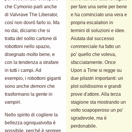
che Cymonio parli anche
per fare una serie per bene
di Valvrave The Liberator,
e ha cominciato una vera e
così non dovrò farlo io. Ma
propria escalation in
no dai, diciamo che si
termini di soluzioni e idee.
tratta del solito cartone di
Aiutata dal successo
robottoni nello spazio,
commerciale ha fatto un
disegnato molto bene, e
po' quello che voleva,
con la tendenza a strafare
sfacciatamente. Once
in tutti i campi. Ad
Upon a Time si regge su
esempio, i robottoni giganti
due pilastri importanti: un
sono anche
demoni
che
plot solidissimo e grandi
trasformano la gente in
prove d'attore. Alla terza
vampiri
.
stagione sta mostrando un
volto soapoperoso un po'
Nello spirito di cogliere la
sgradevole, ma è
bellezza ogniqualvolta è
perdonabile.
possibile, perché è sempre