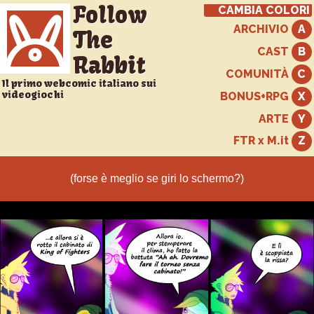
Follow
CAMBIA COLORI
ARCHIVIO
The
CAST
Rabbit
COMUNITÀ
Il primo webcomic italiano sui
videogiochi
BONUS+RPG
ARTE
FTR x M.it