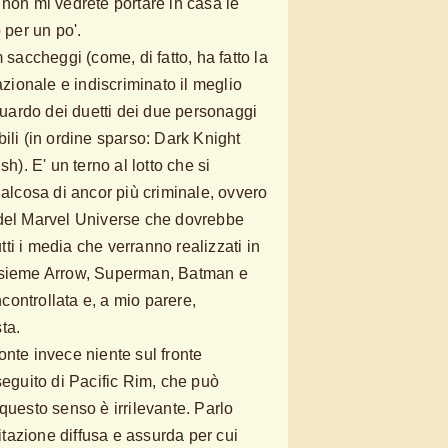
 non mi vedrete portare in casa le
per un po'.
 saccheggi (come, di fatto, ha fatto la
azionale e indiscriminato il meglio
iguardo dei duetti dei due personaggi
ili (in ordine sparso: Dark Knight
. E' un terno al lotto che si
ualcosa di ancor più criminale, ovvero
 del Marvel Universe che dovrebbe
utti i media che verranno realizzati in
assieme Arrow, Superman, Batman e
incontrollata e, a mio parere,
ta.
onte invece niente sul fronte
seguito di Pacific Rim, che può
questo senso è irrilevante. Parlo
citazione diffusa e assurda per cui