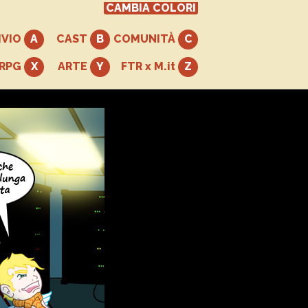
CAMBIA COLORI
IVIO
CAST
COMUNITÀ
+RPG
ARTE
FTR x M.it