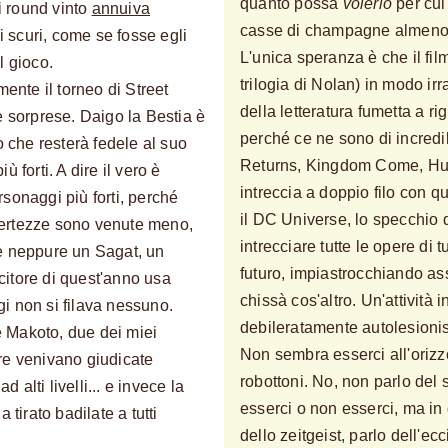
quanto possa
volerlo
per cui
 round vinto
annuiva
casse di champagne almeno 
ni scuri, come se fosse egli
L'unica speranza è che il film
l gioco.
trilogia di Nolan) in modo irr
mente il torneo di Street
della letteratura fumetta a r
e sorprese. Daigo la Bestia è
perché ce ne sono di incredib
o che resterà fedele al suo
Returns, Kingdom Come, Hush)
 forti. A dire il vero è
intreccia a doppio filo con q
ersonaggi più forti, perché
il DC Universe, lo specchio
 certezze sono venute meno,
intrecciare tutte le opere di t
c'è neppure un Sagat, un
futuro, impiastrocchiando 
ncitore di quest'anno usa
chissà cos'altro. Un'attività 
i non si filava nessuno.
debileratamente autolesionis
 e Makoto, due dei miei
Non sembra esserci all'orizz
re venivano giudicate
robottoni. No, non parlo del 
alti livelli... e invece la
esserci o non esserci, ma in 
 tirato badilate a tutti
dello zeitgeist, parlo dell'ec