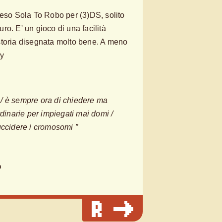
reso Sola To Robo per (3)DS, solito
o. E' un gioco di una facilità
storia disegnata molto bene. A meno
ry
o / è sempre ora di chiedere ma
rdinarie per impiegati mai domi /
uccidere i cromosomi ”
n