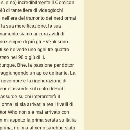
 si e no) incredibilmente il Comicon
 più di tante fiere di videogiochi
nell'era del tramonto dei nerd ormai
 la sua mercificazione, la sua
tanamento siamo ancora avidi di
ono sempre di più gli EVenti sono
i se ne vede uno ogni tre quattro
ato nel 98 o giù di lì.
dunque. Bhe, la passione per dottor
 raggiungendo un apice delirante. La
 novembre e la rigenerazione di
eorie assurde sul ruolo di Hurt
 assurde su chi interpreterà il
mai si sia arrivati a reali livelli di
ottor Who non sia mai arrivato con
on mi aspetto la prima serata su Italia
n prima, no, ma almeno sarebbe stato