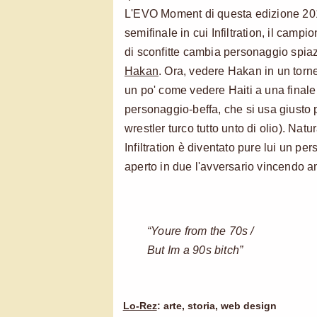
L'EVO Moment di questa edizione 20
semifinale in cui Infiltration, il camp
di sconfitte cambia personaggio spiaz
Hakan
. Ora, vedere Hakan in un torn
un po' come vedere Haiti a una finale 
personaggio-beffa, che si usa giusto 
wrestler turco tutto unto di olio). Nat
Infiltration è diventato pure lui un pe
aperto in due l'avversario vincendo a
“Youre from the 70s /
But Im a 90s bitch”
Lo-Rez
: arte, storia, web design