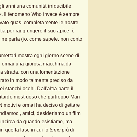
li anni una comunità irriducibile
ek. Il fenomeno Who invece è sempre
ivato quasi completamente le nostre
stia per raggiungere il suo apice, è
hi ne parla (io, come sapete, non conto
fumettari mostra ogni giorno scene di
è ormai una gioiosa macchina da
ua strada, con una fomentazione
strato in modo talmente preciso da
i stanchi occhi. Dall'altra parte il
ritardo mostruoso che purtroppo Man
N motivi e ormai ha deciso di gettare
endiamoci, amici, desideriamo un film
incirca da quando esistiamo, ma
 quella fase in cui lo
temo
più di