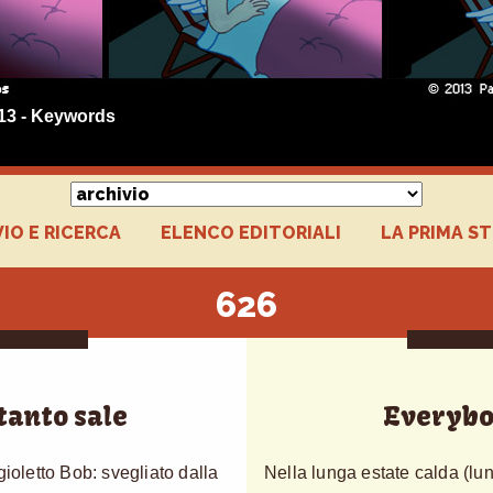
013 - Keywords
IO E RICERCA
ELENCO EDITORIALI
LA PRIMA S
626
tanto sale
Everybo
gioletto Bob: svegliato dalla
Nella lunga estate calda (lung