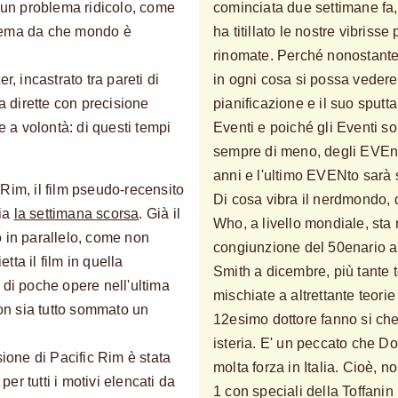
n un problema ridicolo, come
cominciata due settimane fa,
istema da che mondo è
ha titillato le nostre vibrisse
rinomate. Perché nonostante 
r, incastrato tra pareti di
in ogni cosa si possa vedere
ia dirette con precisione
pianificazione e il suo sput
e a volontà: di questi tempi
Eventi e poiché gli Eventi s
sempre di meno, degli EVEnt
anni e l'ultimo EVENto sarà st
Rim, il film pseudo-recensito
Di cosa vibra il nerdmondo, 
nia
la settimana scorsa
. Già il
Who, a livello mondiale, sta
 in parallelo, come non
congiunzione del 50enario a
ta il film in quella
Smith a dicembre, più tante t
 di poche opere nell'ultima
mischiate a altrettante teorie
non sia tutto sommato un
12esimo dottore fanno si che or
isteria. E' un peccato che D
sione di Pacific Rim è stata
molta forza in Italia. Cioè, n
per tutti i motivi elencati da
1 con speciali della Toffani