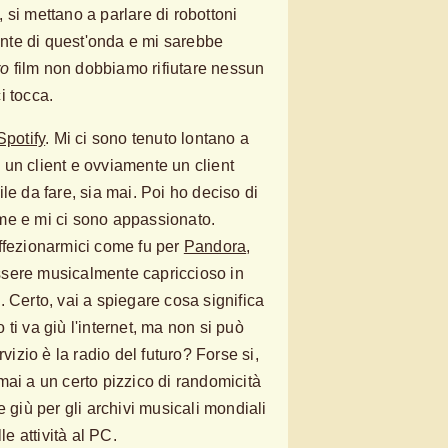
a, si mettano a parlare di robottoni
ronte di quest'onda e mi sarebbe
ro
film non dobbiamo rifiutare nessun
ci tocca.
Spotify
. Mi ci sono tenuto lontano a
un client e ovviamente un client
le da fare, sia mai. Poi ho deciso di
me e mi ci sono appassionato.
ffezionarmici come fu per
Pandora
,
sere musicalmente capriccioso in
 Certo, vai a spiegare cosa significa
ti va giù l'internet, ma non si può
rvizio è la radio del futuro? Forse si,
mai a un certo pizzico di randomicità
e giù per gli archivi musicali mondiali
le attività al PC.