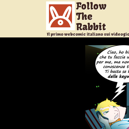
Follow
The
Rabbit
Il primo webcomic italiano sui videogi