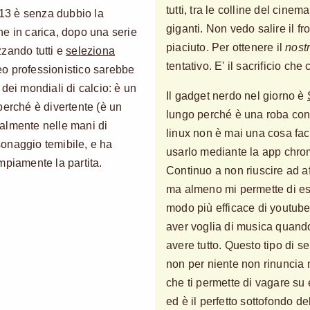
tutti, tra le colline del cinem
13 è senza dubbio la
giganti. Non vedo salire il f
ione in carica, dopo una serie
piaciuto. Per ottenere il
nost
zando tutti e
seleziona
tentativo. E' il sacrificio che 
eo professionistico sarebbe
dei mondiali di calcio: è un
Il gadget nerdo nel giorno è
perché è divertente (è un
lungo perché è una roba con 
uralmente nelle mani di
linux non è mai una cosa faci
rsonaggio temibile, e ha
usarlo mediante la app chro
mpiamente la partita.
Continuo a non riuscire ad a
ma almeno mi permette di es
modo più efficace di youtube.
aver voglia di musica quando 
avere tutto. Questo tipo di se
non per niente non rinuncia 
che ti permette di vagare su 
ed è il perfetto sottofondo del