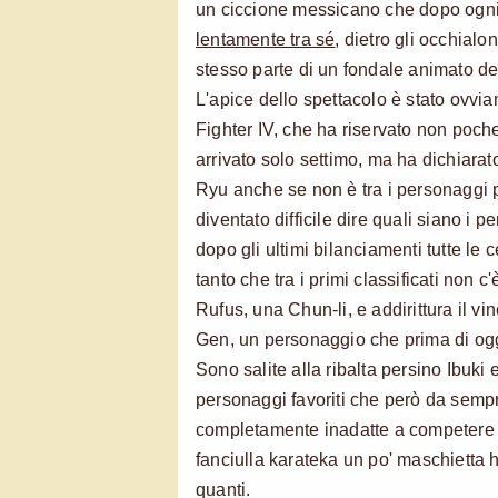
un ciccione messicano che dopo ogni
lentamente tra sé
, dietro gli occhialo
stesso parte di un fondale animato de
L'apice dello spettacolo è stato ovvia
Fighter IV, che ha riservato non poch
arrivato solo settimo, ma ha dichiarat
Ryu anche se non è tra i personaggi più
diventato difficile dire quali siano i p
dopo gli ultimi bilanciamenti tutte le
tanto che tra i primi classificati non 
Rufus, una Chun-li, e addirittura il vi
Gen, un personaggio che prima di ogg
Sono salite alla ribalta persino Ibuki
personaggi favoriti che però da semp
completamente inadatte a competere ad 
fanciulla karateka un po' maschietta ha
quanti.