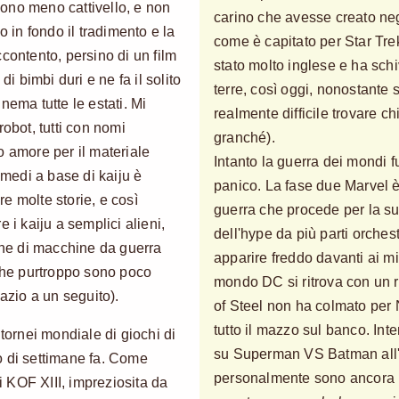
ono meno cattivello, e non
carino che avesse creato neg
o in fondo il tradimento e la
come è capitato per Star Tr
contento, persino di un film
stato molto inglese e ha sch
di bimbi duri e ne fa il solito
terre, così oggi, nonostante 
nema tutte le estati. Mi
realmente difficile trovare c
robot, tutti con nomi
granché).
ico amore per il materiale
Intanto la guerra dei mondi 
imedi a base di kaiju è
panico. La fase due Marvel 
e molte storie, e così
guerra che procede per la s
 i kaiju a semplici alieni,
dell'hype da più parti orche
gine di macchine da guerra
apparire freddo davanti ai mie
(che purtroppo sono poco
mondo DC si ritrova con un 
pazio a un seguito).
of Steel non ha colmato per 
tutto il mazzo sul banco. Int
 tornei mondiale di giochi di
su Superman VS Batman all'
o di settimane fa. Come
personalmente sono ancora in
di KOF XIII, impreziosita da